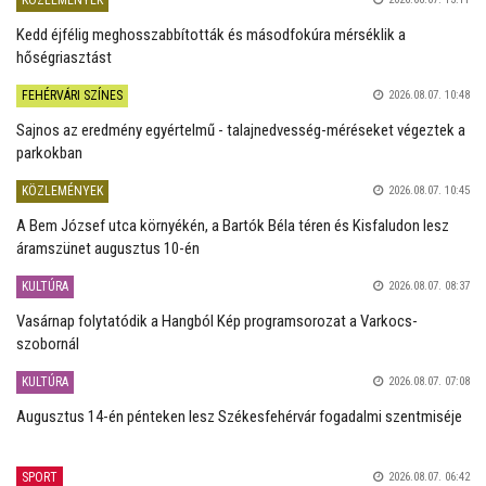
Kedd éjfélig meghosszabbították és másodfokúra mérséklik a
hőségriasztást
FEHÉRVÁRI SZÍNES
2026.08.07. 10:48
Sajnos az eredmény egyértelmű - talajnedvesség-méréseket végeztek a
parkokban
KÖZLEMÉNYEK
2026.08.07. 10:45
A Bem József utca környékén, a Bartók Béla téren és Kisfaludon lesz
áramszünet augusztus 10-én
KULTÚRA
2026.08.07. 08:37
Vasárnap folytatódik a Hangból Kép programsorozat a Varkocs-
szobornál
KULTÚRA
2026.08.07. 07:08
Augusztus 14-én pénteken lesz Székesfehérvár fogadalmi szentmiséje
SPORT
2026.08.07. 06:42