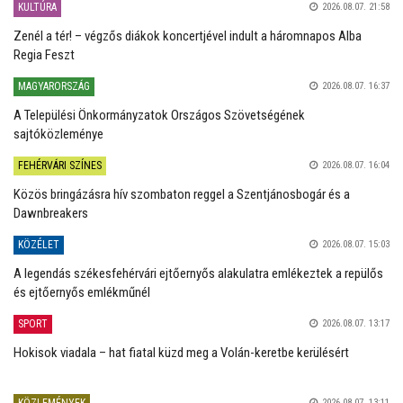
KULTÚRA
2026.08.07. 21:58
Zenél a tér! – végzős diákok koncertjével indult a háromnapos Alba
Regia Feszt
MAGYARORSZÁG
2026.08.07. 16:37
A Települési Önkormányzatok Országos Szövetségének
sajtóközleménye
FEHÉRVÁRI SZÍNES
2026.08.07. 16:04
Közös bringázásra hív szombaton reggel a Szentjánosbogár és a
Dawnbreakers
KÖZÉLET
2026.08.07. 15:03
A legendás székesfehérvári ejtőernyős alakulatra emlékeztek a repülős
és ejtőernyős emlékműnél
SPORT
2026.08.07. 13:17
Hokisok viadala – hat fiatal küzd meg a Volán-keretbe kerülésért
KÖZLEMÉNYEK
2026.08.07. 13:11