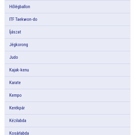
Hőlégballon
ITF Taekwon-do
Íjászat
Jégkorong
Judo
Kajak-kenu
Karate
Kempo
Kerékpár
Kézilabda
Kosárlabda