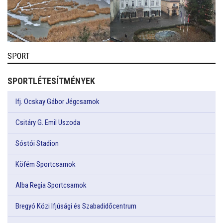
SPORT
SPORTLÉTESÍTMÉNYEK
Ifj. Ocskay Gábor Jégcsarnok
Csitáry G. Emil Uszoda
Sóstói Stadion
Köfém Sportcsarnok
Alba Regia Sportcsarnok
Bregyó Közi Ifjúsági és Szabadidőcentrum