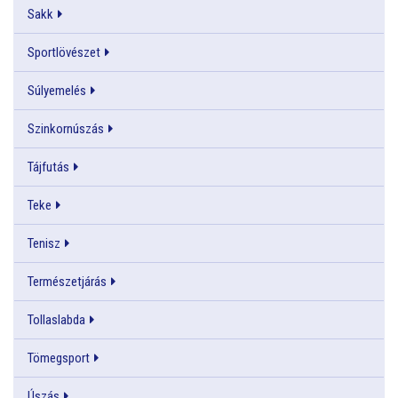
Sakk
Sportlövészet
Súlyemelés
Szinkornúszás
Tájfutás
Teke
Tenisz
Természetjárás
Tollaslabda
Tömegsport
Úszás