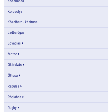
Kosárlabda
Korcsolya
Közelharc - kézitusa
Ladbarúgás
Lovaglás
Motor
Ökölvívás
Öttusa
Repülés
Röplabda
Rugby