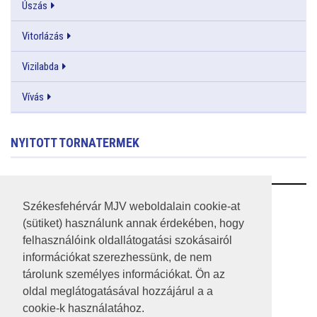
Úszás
Vitorlázás
Vizilabda
Vívás
NYITOTT TORNATERMEK
RSS
Székesfehérvár MJV weboldalain cookie-at
(sütiket) használunk annak érdekében, hogy
A HONLAP 2017.03.31-I ÁLLAPOTA
felhasználóink oldallátogatási szokásairól
információkat szerezhessünk, de nem
JOGI NYILATKOZAT
tárolunk személyes információkat. Ön az
IMPRESSZUM
oldal meglátogatásával hozzájárul a a
cookie-k használatához.