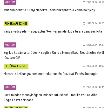
KULTÚRA
2026.08.06. 20:23
Múzeumbérlet a Királyi Napokra - féláronkapható a kombinált jegy
FEHÉRVÁRI SZÍNES
2026.08.06. 19:07
Irány a vadszeder – augusztus 9-én vár mindenkit a túrára Lencsés Rita
KULTÚRA
2026.08.06. 16:37
Egy kis kosárnyi törődés – segítse Ön is a Nemzetközi Néptáncfesztivál
résztvevőit!
FEHÉRVÁRI SZÍNES
2026.08.06. 16:03
Nemzetközi hangszeres mesterkurzus és fesztivál Fehérvárcsurgón
KULTÚRA
2026.08.06. 14:19
Jazz minden mennyiségben, minden stílusban! – már készül az Alba
Regia Feszt színpada