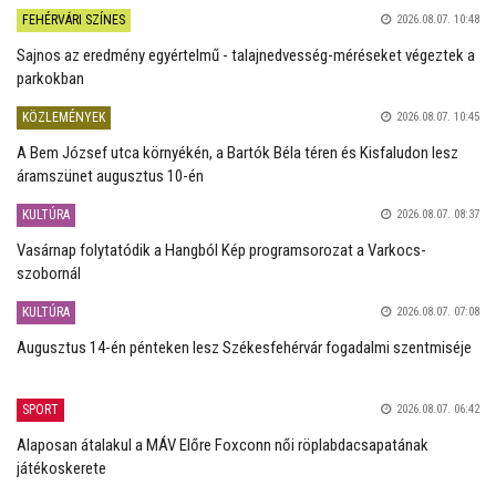
FEHÉRVÁRI SZÍNES
2026.08.07. 10:48
Sajnos az eredmény egyértelmű - talajnedvesség-méréseket végeztek a
parkokban
KÖZLEMÉNYEK
2026.08.07. 10:45
A Bem József utca környékén, a Bartók Béla téren és Kisfaludon lesz
áramszünet augusztus 10-én
KULTÚRA
2026.08.07. 08:37
Vasárnap folytatódik a Hangból Kép programsorozat a Varkocs-
szobornál
KULTÚRA
2026.08.07. 07:08
Augusztus 14-én pénteken lesz Székesfehérvár fogadalmi szentmiséje
SPORT
2026.08.07. 06:42
Alaposan átalakul a MÁV Előre Foxconn női röplabdacsapatának
játékoskerete