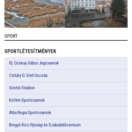
SPORT
SPORTLÉTESÍTMÉNYEK
Ifj. Ocskay Gábor Jégcsarnok
Csitáry G. Emil Uszoda
Sóstói Stadion
Köfém Sportcsarnok
Alba Regia Sportcsarnok
Bregyó Közi Ifjúsági és Szabadidőcentrum