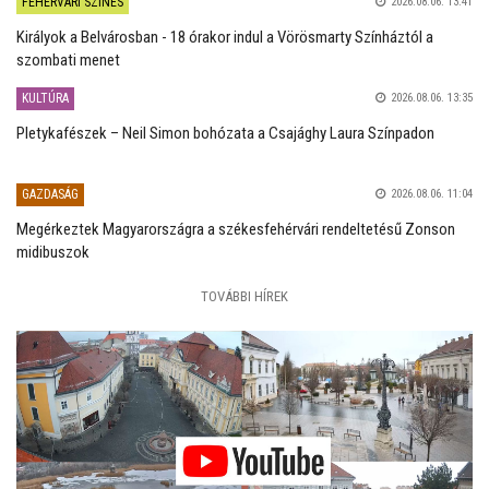
FEHÉRVÁRI SZÍNES
2026.08.06. 13:41
Királyok a Belvárosban - 18 órakor indul a Vörösmarty Színháztól a
szombati menet
KULTÚRA
2026.08.06. 13:35
Pletykafészek – Neil Simon bohózata a Csajághy Laura Színpadon
GAZDASÁG
2026.08.06. 11:04
Megérkeztek Magyarországra a székesfehérvári rendeltetésű Zonson
midibuszok
TOVÁBBI HÍREK