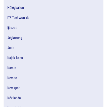
Hőlégballon
ITF Taekwon-do
Íjászat
Jégkorong
Judo
Kajak-kenu
Karate
Kempo
Kerékpár
Kézilabda