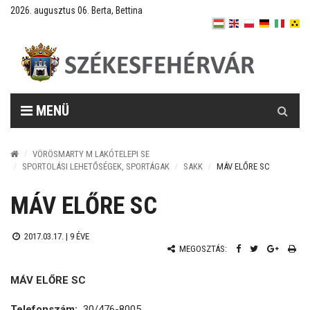
2026. augusztus 06. Berta, Bettina
Keresés
MENÜ
VÖRÖSMARTY M LAKÓTELEPI SE
SPORTOLÁSI LEHETŐSÉGEK, SPORTÁGAK
SAKK
MÁV ELŐRE SC
MÁV ELŐRE SC
2017.03.17. |
9 ÉVE
MEGOSZTÁS:
MÁV ELŐRE SC
Telefonszám:
30/476-8005