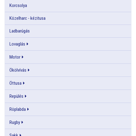
Korcsolya
Közelharc - kézitusa
Ladbarúgás
Lovaglás
Motor
Ökölvívás
Öttusa
Repülés
Röplabda
Rugby
Sakk