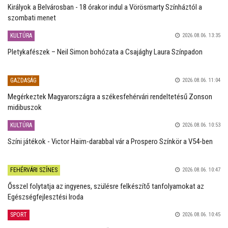
Királyok a Belvárosban - 18 órakor indul a Vörösmarty Színháztól a
szombati menet
KULTÚRA
2026.08.06. 13:35
Pletykafészek – Neil Simon bohózata a Csajághy Laura Színpadon
GAZDASÁG
2026.08.06. 11:04
Megérkeztek Magyarországra a székesfehérvári rendeltetésű Zonson
midibuszok
KULTÚRA
2026.08.06. 10:53
Színi játékok - Victor Haïm-darabbal vár a Prospero Színkör a V54-ben
FEHÉRVÁRI SZÍNES
2026.08.06. 10:47
Ősszel folytatja az ingyenes, szülésre felkészítő tanfolyamokat az
Egészségfejlesztési Iroda
SPORT
2026.08.06. 10:45