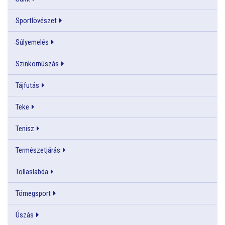
Sportlövészet
Súlyemelés
Szinkornúszás
Tájfutás
Teke
Tenisz
Természetjárás
Tollaslabda
Tömegsport
Úszás