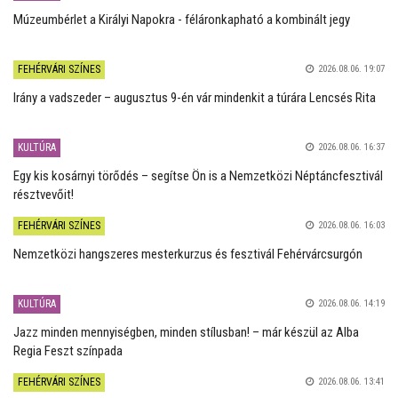
Múzeumbérlet a Királyi Napokra - féláronkapható a kombinált jegy
FEHÉRVÁRI SZÍNES
2026.08.06. 19:07
Irány a vadszeder – augusztus 9-én vár mindenkit a túrára Lencsés Rita
KULTÚRA
2026.08.06. 16:37
Egy kis kosárnyi törődés – segítse Ön is a Nemzetközi Néptáncfesztivál
résztvevőit!
FEHÉRVÁRI SZÍNES
2026.08.06. 16:03
Nemzetközi hangszeres mesterkurzus és fesztivál Fehérvárcsurgón
KULTÚRA
2026.08.06. 14:19
Jazz minden mennyiségben, minden stílusban! – már készül az Alba
Regia Feszt színpada
FEHÉRVÁRI SZÍNES
2026.08.06. 13:41