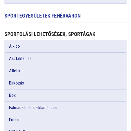
SPORTEGYESÜLETEK FEHÉRVÁRON
SPORTOLÁSI LEHETŐSÉGEK, SPORTÁGAK
Aikido
Asztalitenisz
Atlétika
Birkózás
Box
Falmászás és sziklamászás
Futsal