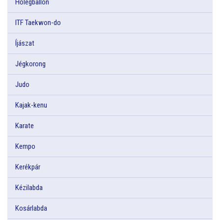
Hőlégballon
ITF Taekwon-do
Íjászat
Jégkorong
Judo
Kajak-kenu
Karate
Kempo
Kerékpár
Kézilabda
Kosárlabda