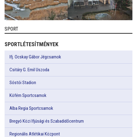
SPORT
SPORTLÉTESÍTMÉNYEK
Ifj. Ocskay Gábor Jégcsarnok
Csitáry G. Emil Uszoda
Sóstói Stadion
Köfém Sportcsarnok
Alba Regia Sportcsarnok
Bregyó Közi Ifjúsági és Szabadidőcentrum
Regionális Atlétikai Központ