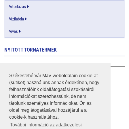
Vitorlázás
Vizilabda
Vívás
NYITOTT TORNATERMEK
RSS
Székesfehérvár MJV weboldalain cookie-at
(sütiket) használunk annak érdekében, hogy
A HONLAP 2017.03.31-I ÁLLAPOTA
felhasználóink oldallátogatási szokásairól
információkat szerezhessünk, de nem
JOGI NYILATKOZAT
tárolunk személyes információkat. Ön az
IMPRESSZUM
oldal meglátogatásával hozzájárul a a
cookie-k használatához.
MÉDIAAJÁNLAT
További információ az adatkezelési