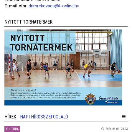
E-mail cím:
drimrekovacs@t-online.hu
NYITOTT TORNATERMEK
HÍREK
- NAPI HÍRÖSSZEFOGLALÓ
KULTÚRA
2026.08.06. 20:23