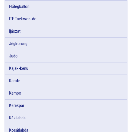
Hőlégballon
ITF Taekwon-do
Íjászat
Jégkorong
Judo
Kajak-kenu
Karate
Kempo
Kerékpár
Kézilabda
Kosárlabda