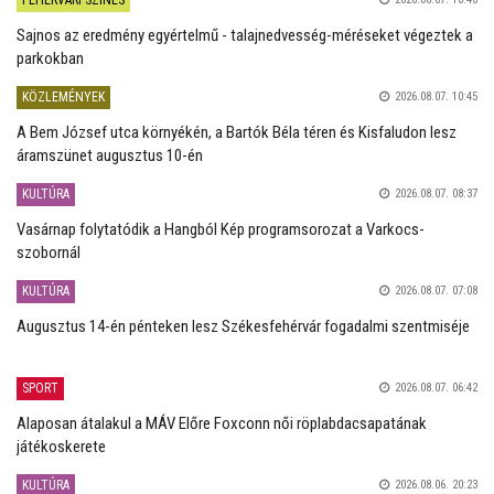
Sajnos az eredmény egyértelmű - talajnedvesség-méréseket végeztek a
parkokban
KÖZLEMÉNYEK
2026.08.07. 10:45
A Bem József utca környékén, a Bartók Béla téren és Kisfaludon lesz
áramszünet augusztus 10-én
KULTÚRA
2026.08.07. 08:37
Vasárnap folytatódik a Hangból Kép programsorozat a Varkocs-
szobornál
KULTÚRA
2026.08.07. 07:08
Augusztus 14-én pénteken lesz Székesfehérvár fogadalmi szentmiséje
SPORT
2026.08.07. 06:42
Alaposan átalakul a MÁV Előre Foxconn női röplabdacsapatának
játékoskerete
KULTÚRA
2026.08.06. 20:23