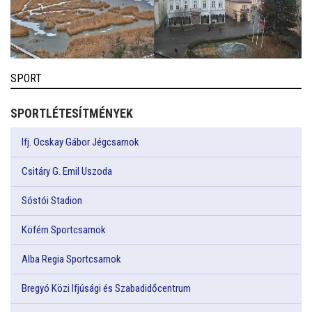
SPORT
SPORTLÉTESÍTMÉNYEK
Ifj. Ocskay Gábor Jégcsarnok
Csitáry G. Emil Uszoda
Sóstói Stadion
Köfém Sportcsarnok
Alba Regia Sportcsarnok
Bregyó Közi Ifjúsági és Szabadidőcentrum