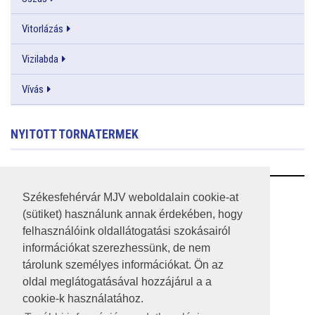
Vitorlázás
Vizilabda
Vívás
NYITOTT TORNATERMEK
RSS
Székesfehérvár MJV weboldalain cookie-at
(sütiket) használunk annak érdekében, hogy
A HONLAP 2017.03.31-I ÁLLAPOTA
felhasználóink oldallátogatási szokásairól
információkat szerezhessünk, de nem
JOGI NYILATKOZAT
tárolunk személyes információkat. Ön az
IMPRESSZUM
oldal meglátogatásával hozzájárul a a
cookie-k használatához.
MÉDIAAJÁNLAT