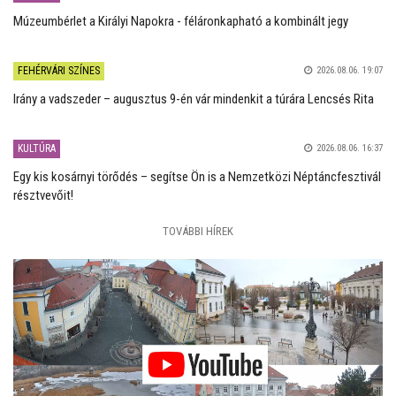
Múzeumbérlet a Királyi Napokra - féláronkapható a kombinált jegy
FEHÉRVÁRI SZÍNES
2026.08.06. 19:07
Irány a vadszeder – augusztus 9-én vár mindenkit a túrára Lencsés Rita
KULTÚRA
2026.08.06. 16:37
Egy kis kosárnyi törődés – segítse Ön is a Nemzetközi Néptáncfesztivál
résztvevőit!
TOVÁBBI HÍREK