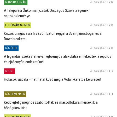
MAGYARORSZÁG
2026.08.07. 16:37
A Települési Önkormányzatok Országos Szövetségének
sajtóközleménye
FEHÉRVÁRI SZÍNES
2026.08.07. 16:04
Közös bringázásra hív szombaton reggel a Szentjánosbogár és a
Dawnbreakers
KÖZÉLET
2026.08.07. 15:03
A legendás székesfehérvári ejtőernyős alakulatra emlékeztek a repülős
és ejtőernyős emlékműnél
SPORT
2026.08.07. 13:17
Hokisok viadala – hat fiatal küzd meg a Volán-keretbe kerülésért
KÖZLEMÉNYEK
2026.08.07. 13:11
Kedd éjfélig meghosszabbították és másodfokúra mérséklik a
hőségriasztást
FEHÉRVÁRI SZÍNES
2026.08.07. 10:48