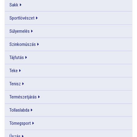
Sakk
Sportlövészet
Súlyemelés
Szinkornúszás
Tájfutás
Teke
Tenisz
Természetjárás
Tollaslabda
Tömegsport
Úszás