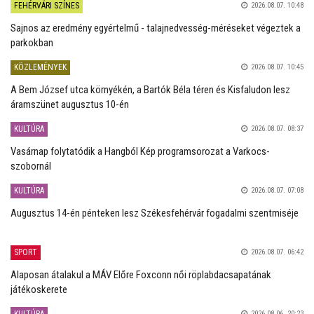
FEHÉRVÁRI SZÍNES
2026.08.07. 10:48
Sajnos az eredmény egyértelmű - talajnedvesség-méréseket végeztek a
parkokban
KÖZLEMÉNYEK
2026.08.07. 10:45
A Bem József utca környékén, a Bartók Béla téren és Kisfaludon lesz
áramszünet augusztus 10-én
KULTÚRA
2026.08.07. 08:37
Vasárnap folytatódik a Hangból Kép programsorozat a Varkocs-
szobornál
KULTÚRA
2026.08.07. 07:08
Augusztus 14-én pénteken lesz Székesfehérvár fogadalmi szentmiséje
SPORT
2026.08.07. 06:42
Alaposan átalakul a MÁV Előre Foxconn női röplabdacsapatának
játékoskerete
KULTÚRA
2026.08.06. 20:23