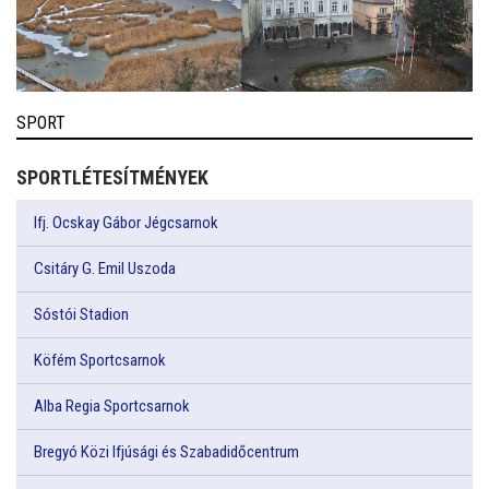
SPORT
SPORTLÉTESÍTMÉNYEK
Ifj. Ocskay Gábor Jégcsarnok
Csitáry G. Emil Uszoda
Sóstói Stadion
Köfém Sportcsarnok
Alba Regia Sportcsarnok
Bregyó Közi Ifjúsági és Szabadidőcentrum