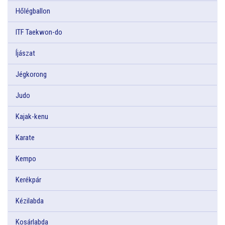
Hőlégballon
ITF Taekwon-do
Íjászat
Jégkorong
Judo
Kajak-kenu
Karate
Kempo
Kerékpár
Kézilabda
Kosárlabda