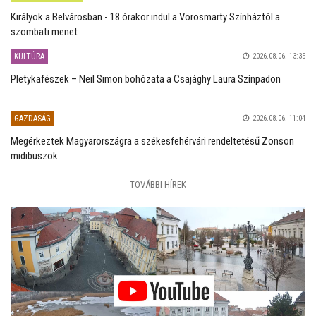
Királyok a Belvárosban - 18 órakor indul a Vörösmarty Színháztól a
szombati menet
KULTÚRA
2026.08.06. 13:35
Pletykafészek – Neil Simon bohózata a Csajághy Laura Színpadon
GAZDASÁG
2026.08.06. 11:04
Megérkeztek Magyarországra a székesfehérvári rendeltetésű Zonson
midibuszok
TOVÁBBI HÍREK