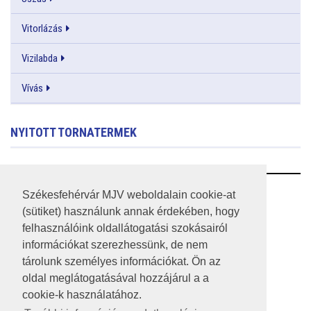
Vitorlázás
Vizilabda
Vívás
NYITOTT TORNATERMEK
RSS
Székesfehérvár MJV weboldalain cookie-at
(sütiket) használunk annak érdekében, hogy
A HONLAP 2017.03.31-I ÁLLAPOTA
felhasználóink oldallátogatási szokásairól
információkat szerezhessünk, de nem
JOGI NYILATKOZAT
tárolunk személyes információkat. Ön az
IMPRESSZUM
oldal meglátogatásával hozzájárul a a
cookie-k használatához.
MÉDIAAJÁNLAT