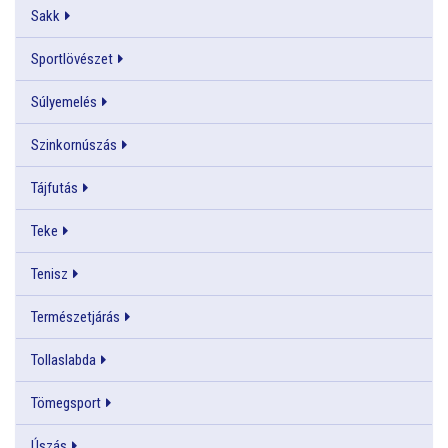
Sakk
Sportlövészet
Súlyemelés
Szinkornúszás
Tájfutás
Teke
Tenisz
Természetjárás
Tollaslabda
Tömegsport
Úszás