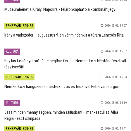
Múzeumbérlet a Királyi Napokra - féláronkapható a kombinált jegy
FEHÉRVÁRI SZÍNES
2026.08.06. 19:07
Irány a vadszeder – augusztus 9-én vár mindenkit a túrára Lencsés Rita
KULTÚRA
2026.08.06. 16:37
Egy kis kosárnyi törődés – segítse Ön is a Nemzetközi Néptáncfesztivál
résztvevőit!
FEHÉRVÁRI SZÍNES
2026.08.06. 16:03
Nemzetközi hangszeres mesterkurzus és fesztivál Fehérvárcsurgón
KULTÚRA
2026.08.06. 14:19
Jazz minden mennyiségben, minden stílusban! – már készül az Alba
Regia Feszt színpada
FEHÉRVÁRI SZÍNES
2026.08.06. 13:41