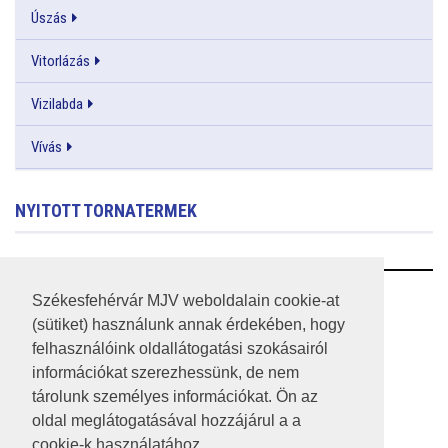
Úszás
Vitorlázás
Vizilabda
Vívás
NYITOTT TORNATERMEK
RSS
Székesfehérvár MJV weboldalain cookie-at
(sütiket) használunk annak érdekében, hogy
A HONLAP 2017.03.31-I ÁLLAPOTA
felhasználóink oldallátogatási szokásairól
információkat szerezhessünk, de nem
JOGI NYILATKOZAT
tárolunk személyes információkat. Ön az
IMPRESSZUM
oldal meglátogatásával hozzájárul a a
cookie-k használatához.