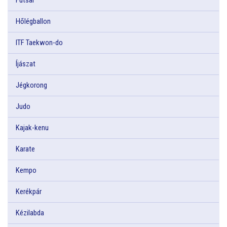
Hőlégballon
ITF Taekwon-do
Íjászat
Jégkorong
Judo
Kajak-kenu
Karate
Kempo
Kerékpár
Kézilabda