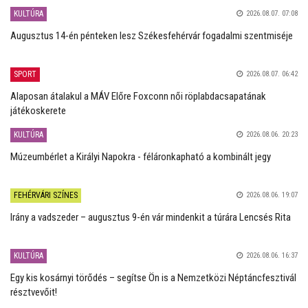
KULTÚRA
2026.08.07. 07:08
Augusztus 14-én pénteken lesz Székesfehérvár fogadalmi szentmiséje
SPORT
2026.08.07. 06:42
Alaposan átalakul a MÁV Előre Foxconn női röplabdacsapatának
játékoskerete
KULTÚRA
2026.08.06. 20:23
Múzeumbérlet a Királyi Napokra - féláronkapható a kombinált jegy
FEHÉRVÁRI SZÍNES
2026.08.06. 19:07
Irány a vadszeder – augusztus 9-én vár mindenkit a túrára Lencsés Rita
KULTÚRA
2026.08.06. 16:37
Egy kis kosárnyi törődés – segítse Ön is a Nemzetközi Néptáncfesztivál
résztvevőit!