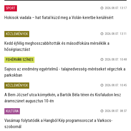
SPORT
2026.08.07. 13:17
Hokisok viadala – hat fiatal küzd meg a Volán-keretbe kerülésért
KÖZLEMÉNYEK
2026.08.07. 13:11
Kedd éjfélig meghosszabbították és másodfokúra mérséklik a
hőségriasztást
FEHÉRVÁRI SZÍNES
2026.08.07. 10:48
Sajnos az eredmény egyértelmű - talajnedvesség-méréseket végeztek a
parkokban
KÖZLEMÉNYEK
2026.08.07. 10:45
A Bem József utca környékén, a Bartók Béla téren és Kisfaludon lesz
áramszünet augusztus 10-én
KULTÚRA
2026.08.07. 08:37
Vasárnap folytatódik a Hangból Kép programsorozat a Varkocs-
szobornál