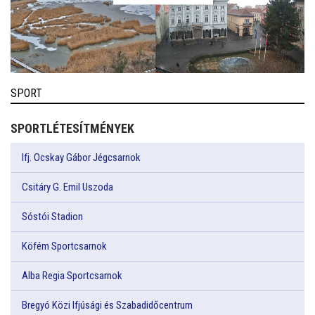
SPORT
SPORTLÉTESÍTMÉNYEK
Ifj. Ocskay Gábor Jégcsarnok
Csitáry G. Emil Uszoda
Sóstói Stadion
Köfém Sportcsarnok
Alba Regia Sportcsarnok
Bregyó Közi Ifjúsági és Szabadidőcentrum