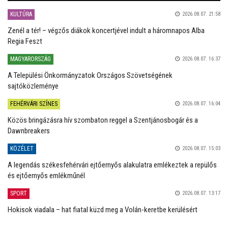
KULTÚRA
2026.08.07. 21:58
Zenél a tér! – végzős diákok koncertjével indult a háromnapos Alba
Regia Feszt
MAGYARORSZÁG
2026.08.07. 16:37
A Települési Önkormányzatok Országos Szövetségének
sajtóközleménye
FEHÉRVÁRI SZÍNES
2026.08.07. 16:04
Közös bringázásra hív szombaton reggel a Szentjánosbogár és a
Dawnbreakers
KÖZÉLET
2026.08.07. 15:03
A legendás székesfehérvári ejtőernyős alakulatra emlékeztek a repülős
és ejtőernyős emlékműnél
SPORT
2026.08.07. 13:17
Hokisok viadala – hat fiatal küzd meg a Volán-keretbe kerülésért