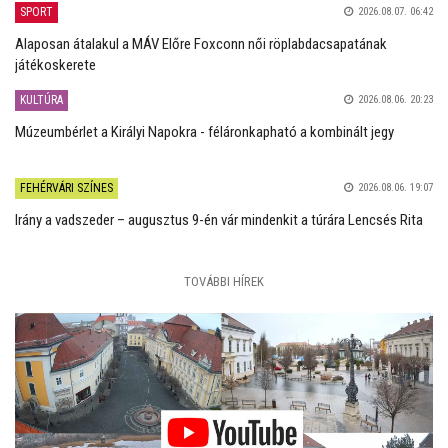
SPORT
2026.08.07. 06:42
Alaposan átalakul a MÁV Előre Foxconn női röplabdacsapatának
játékoskerete
KULTÚRA
2026.08.06. 20:23
Múzeumbérlet a Királyi Napokra - féláronkapható a kombinált jegy
FEHÉRVÁRI SZÍNES
2026.08.06. 19:07
Irány a vadszeder – augusztus 9-én vár mindenkit a túrára Lencsés Rita
TOVÁBBI HÍREK