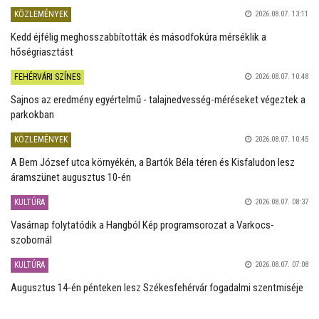
KÖZLEMÉNYEK
2026.08.07. 13:11
Kedd éjfélig meghosszabbították és másodfokúra mérséklik a
hőségriasztást
FEHÉRVÁRI SZÍNES
2026.08.07. 10:48
Sajnos az eredmény egyértelmű - talajnedvesség-méréseket végeztek a
parkokban
KÖZLEMÉNYEK
2026.08.07. 10:45
A Bem József utca környékén, a Bartók Béla téren és Kisfaludon lesz
áramszünet augusztus 10-én
KULTÚRA
2026.08.07. 08:37
Vasárnap folytatódik a Hangból Kép programsorozat a Varkocs-
szobornál
KULTÚRA
2026.08.07. 07:08
Augusztus 14-én pénteken lesz Székesfehérvár fogadalmi szentmiséje