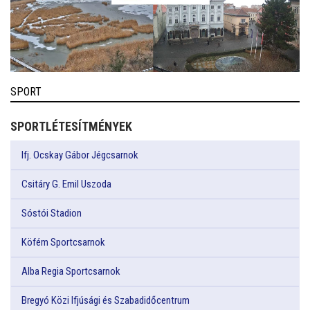
SPORT
SPORTLÉTESÍTMÉNYEK
Ifj. Ocskay Gábor Jégcsarnok
Csitáry G. Emil Uszoda
Sóstói Stadion
Köfém Sportcsarnok
Alba Regia Sportcsarnok
Bregyó Közi Ifjúsági és Szabadidőcentrum