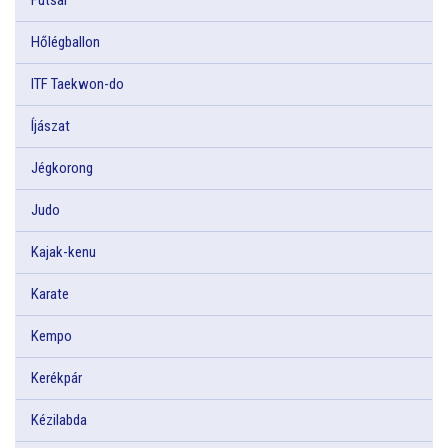
Hőlégballon
ITF Taekwon-do
Íjászat
Jégkorong
Judo
Kajak-kenu
Karate
Kempo
Kerékpár
Kézilabda