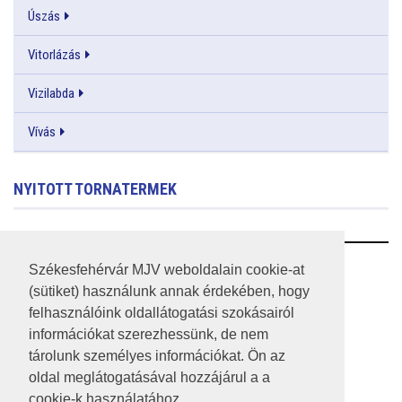
Úszás
Vitorlázás
Vizilabda
Vívás
NYITOTT TORNATERMEK
RSS
Székesfehérvár MJV weboldalain cookie-at
(sütiket) használunk annak érdekében, hogy
A HONLAP 2017.03.31-I ÁLLAPOTA
felhasználóink oldallátogatási szokásairól
információkat szerezhessünk, de nem
JOGI NYILATKOZAT
tárolunk személyes információkat. Ön az
IMPRESSZUM
oldal meglátogatásával hozzájárul a a
cookie-k használatához.