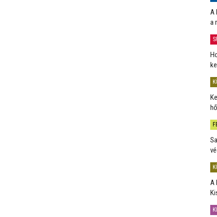
A 
a 
S
Ho
ke
K
Ke
hő
F
Sa
vé
K
A 
Ki
K