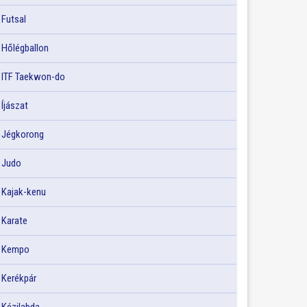
Futsal
Hőlégballon
ITF Taekwon-do
Íjászat
Jégkorong
Judo
Kajak-kenu
Karate
Kempo
Kerékpár