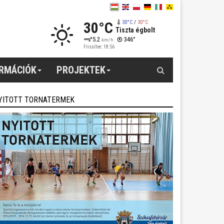
30°C
30°C
/
30°C
Tiszta égbolt
5.2
346°
km/h
Frissítve: 18:56
Keresés
ORMÁCIÓK
PROJEKTEK
YITOTT TORNATERMEK