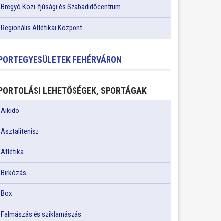
Bregyó Közi Ifjúsági és Szabadidőcentrum
Regionális Atlétikai Központ
PORTEGYESÜLETEK FEHÉRVÁRON
PORTOLÁSI LEHETŐSÉGEK, SPORTÁGAK
Aikido
Asztalitenisz
Atlétika
Birkózás
Box
Falmászás és sziklamászás