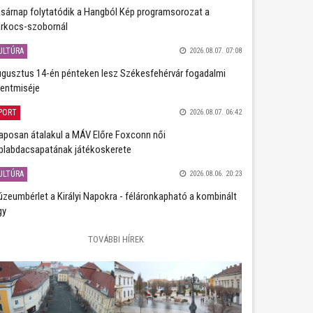
sárnap folytatódik a Hangból Kép programsorozat a
rkocs-szobornál
ULTÚRA
2026.08.07. 07:08
gusztus 14-én pénteken lesz Székesfehérvár fogadalmi
entmiséje
PORT
2026.08.07. 06:42
aposan átalakul a MÁV Előre Foxconn női
plabdacsapatának játékoskerete
ULTÚRA
2026.08.06. 20:23
zeumbérlet a Királyi Napokra - féláronkapható a kombinált
gy
TOVÁBBI HÍREK