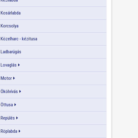
Kézilabda
Kosárlabda
Korcsolya
Közelharc - kézitusa
Ladbarúgás
Lovaglás
Motor
Ökölvívás
Öttusa
Repülés
Röplabda