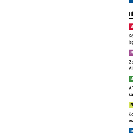
H
S
Ké
je
K
Ze
Al
M
A 
sa
F
Kö
és
K