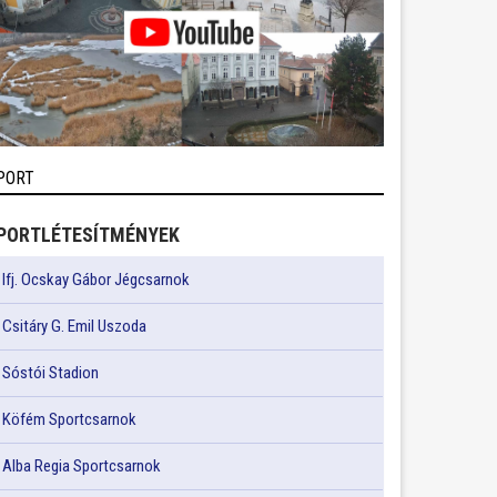
PORT
PORTLÉTESÍTMÉNYEK
Ifj. Ocskay Gábor Jégcsarnok
Csitáry G. Emil Uszoda
Sóstói Stadion
Köfém Sportcsarnok
Alba Regia Sportcsarnok