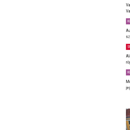
Va
Va
K
Au
sz
S
Al
rö
K
Mú
je