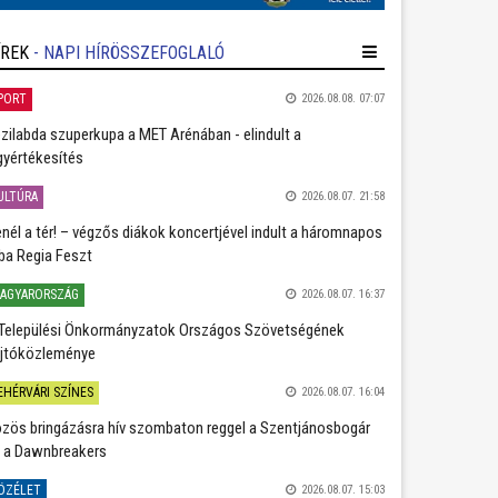
ÍREK
- NAPI HÍRÖSSZEFOGLALÓ
PORT
2026.08.08. 07:07
zilabda szuperkupa a MET Arénában - elindult a
gyértékesítés
ULTÚRA
2026.08.07. 21:58
nél a tér! – végzős diákok koncertjével indult a háromnapos
ba Regia Feszt
AGYARORSZÁG
2026.08.07. 16:37
Települési Önkormányzatok Országos Szövetségének
jtóközleménye
EHÉRVÁRI SZÍNES
2026.08.07. 16:04
zös bringázásra hív szombaton reggel a Szentjánosbogár
 a Dawnbreakers
ÖZÉLET
2026.08.07. 15:03