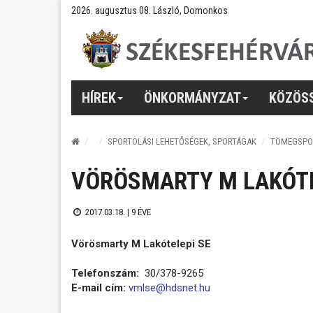
2026. augusztus 08. László, Domonkos
HÍREK
ÖNKORMÁNYZAT
KÖZÖS
SPORTOLÁSI LEHETŐSÉGEK, SPORTÁGAK
TÖMEGSPO
VÖRÖSMARTY M LAKÓTE
2017.03.18. |
9 ÉVE
Vörösmarty M Lakótelepi SE
Telefonszám:
30/378-9265
E-mail cím:
vmlse@hdsnet.hu