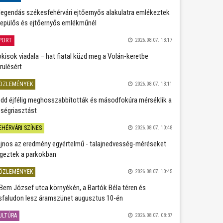
legendás székesfehérvári ejtőernyős alakulatra emlékeztek
repülős és ejtőernyős emlékműnél
PORT
2026.08.07. 13:17
kisok viadala – hat fiatal küzd meg a Volán-keretbe
rülésért
ÖZLEMÉNYEK
2026.08.07. 13:11
dd éjfélig meghosszabbították és másodfokúra mérséklik a
ségriasztást
EHÉRVÁRI SZÍNES
2026.08.07. 10:48
jnos az eredmény egyértelmű - talajnedvesség-méréseket
geztek a parkokban
ÖZLEMÉNYEK
2026.08.07. 10:45
Bem József utca környékén, a Bartók Béla téren és
sfaludon lesz áramszünet augusztus 10-én
ULTÚRA
2026.08.07. 08:37