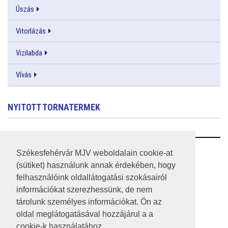
Úszás
Vitorlázás
Vizilabda
Vívás
NYITOTT TORNATERMEK
RSS
Székesfehérvár MJV weboldalain cookie-at
(sütiket) használunk annak érdekében, hogy
A HONLAP 2017.03.31-I ÁLLAPOTA
felhasználóink oldallátogatási szokásairól
információkat szerezhessünk, de nem
JOGI NYILATKOZAT
tárolunk személyes információkat. Ön az
IMPRESSZUM
oldal meglátogatásával hozzájárul a a
cookie-k használatához.