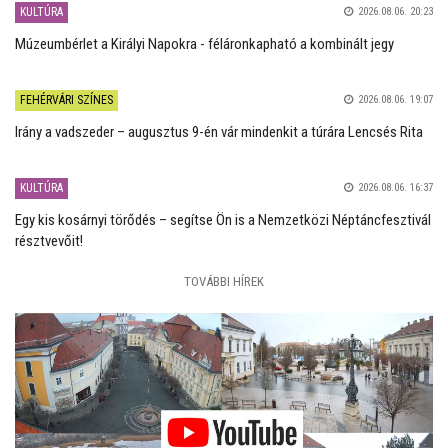
KULTÚRA
2026.08.06. 20:23
Múzeumbérlet a Királyi Napokra - féláronkapható a kombinált jegy
FEHÉRVÁRI SZÍNES
2026.08.06. 19:07
Irány a vadszeder – augusztus 9-én vár mindenkit a túrára Lencsés Rita
KULTÚRA
2026.08.06. 16:37
Egy kis kosárnyi törődés – segítse Ön is a Nemzetközi Néptáncfesztivál
résztvevőit!
TOVÁBBI HÍREK