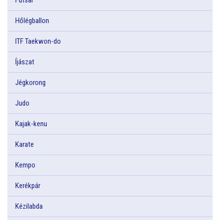
Hőlégballon
ITF Taekwon-do
Íjászat
Jégkorong
Judo
Kajak-kenu
Karate
Kempo
Kerékpár
Kézilabda