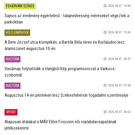
FEHÉRVÁRI SZÍNES
2026.08.07. 10:48
Sajnos az eredmény egyértelmű - talajnedvesség-méréseket végeztek a
parkokban
KÖZLEMÉNYEK
2026.08.07. 10:45
A Bem József utca környékén, a Bartók Béla téren és Kisfaludon lesz
áramszünet augusztus 10-én
KULTÚRA
2026.08.07. 08:37
Vasárnap folytatódik a Hangból Kép programsorozat a Varkocs-
szobornál
KULTÚRA
2026.08.07. 07:08
Augusztus 14-én pénteken lesz Székesfehérvár fogadalmi szentmiséje
SPORT
2026.08.07. 06:42
Alaposan átalakul a MÁV Előre Foxconn női röplabdacsapatának
játékoskerete