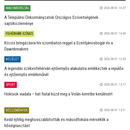
MAGYARORSZÁG
2026.08.07. 16:37
A Települési Önkormányzatok Országos Szövetségének
sajtóközleménye
FEHÉRVÁRI SZÍNES
2026.08.07. 16:04
Közös bringázásra hív szombaton reggel a Szentjánosbogár és a
Dawnbreakers
KÖZÉLET
2026.08.07. 15:03
A legendás székesfehérvári ejtőernyős alakulatra emlékeztek a repülős
és ejtőernyős emlékműnél
SPORT
2026.08.07. 13:17
Hokisok viadala – hat fiatal küzd meg a Volán-keretbe kerülésért
KÖZLEMÉNYEK
2026.08.07. 13:11
Kedd éjfélig meghosszabbították és másodfokúra mérséklik a
hőségriasztást