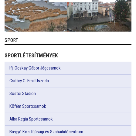
SPORT
SPORTLÉTESÍTMÉNYEK
Ifj. Ocskay Gábor Jégcsarnok
Csitáry G. Emil Uszoda
Sóstói Stadion
Köfém Sportcsarnok
Alba Regia Sportcsarnok
Bregyó Közi Ifjúsági és Szabadidőcentrum