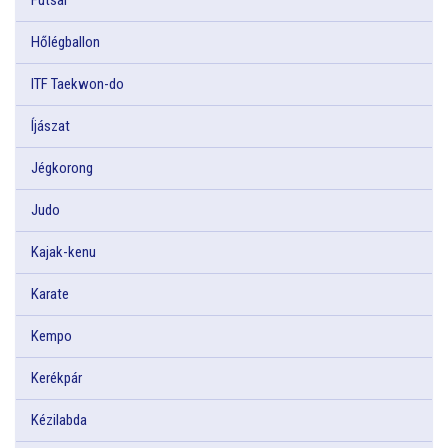
Hőlégballon
ITF Taekwon-do
Íjászat
Jégkorong
Judo
Kajak-kenu
Karate
Kempo
Kerékpár
Kézilabda