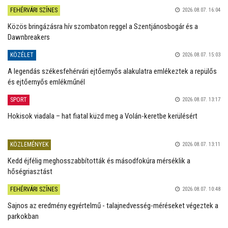
FEHÉRVÁRI SZÍNES
2026.08.07. 16:04
Közös bringázásra hív szombaton reggel a Szentjánosbogár és a
Dawnbreakers
KÖZÉLET
2026.08.07. 15:03
A legendás székesfehérvári ejtőernyős alakulatra emlékeztek a repülős
és ejtőernyős emlékműnél
SPORT
2026.08.07. 13:17
Hokisok viadala – hat fiatal küzd meg a Volán-keretbe kerülésért
KÖZLEMÉNYEK
2026.08.07. 13:11
Kedd éjfélig meghosszabbították és másodfokúra mérséklik a
hőségriasztást
FEHÉRVÁRI SZÍNES
2026.08.07. 10:48
Sajnos az eredmény egyértelmű - talajnedvesség-méréseket végeztek a
parkokban