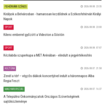
FEHÉRVÁRI SZÍNES
2026.08.08. 23:35
Királyok a Belvárosban - hamarosan kezdődnek a Székesfehérvári Királyi
Napok
SPORT
2026.08.08. 23:00
Kilenc emberrel győzött a Videoton a Sóstón
SPORT
2026.08.08. 07:07
Kézilabda szuperkupa a MET Arénában - elindult a jegyértékesítés
KULTÚRA
2026.08.07. 21:58
Zenél a tér! – végzős diákok koncertjével indult a háromnapos Alba
Regia Feszt
MAGYARORSZÁG
2026.08.07. 16:37
A Települési Önkormányzatok Országos Szövetségének
sajtóközleménye