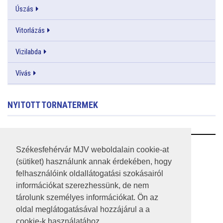
Úszás
Vitorlázás
Vizilabda
Vívás
NYITOTT TORNATERMEK
RSS
Székesfehérvár MJV weboldalain cookie-at
(sütiket) használunk annak érdekében, hogy
A HONLAP 2017.03.31-I ÁLLAPOTA
felhasználóink oldallátogatási szokásairól
információkat szerezhessünk, de nem
JOGI NYILATKOZAT
tárolunk személyes információkat. Ön az
IMPRESSZUM
oldal meglátogatásával hozzájárul a a
cookie-k használatához.