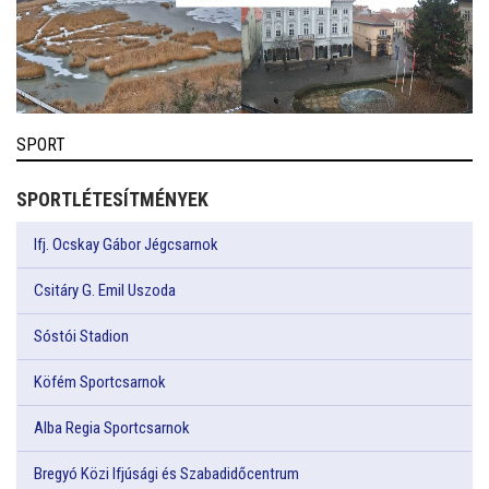
SPORT
SPORTLÉTESÍTMÉNYEK
Ifj. Ocskay Gábor Jégcsarnok
Csitáry G. Emil Uszoda
Sóstói Stadion
Köfém Sportcsarnok
Alba Regia Sportcsarnok
Bregyó Közi Ifjúsági és Szabadidőcentrum