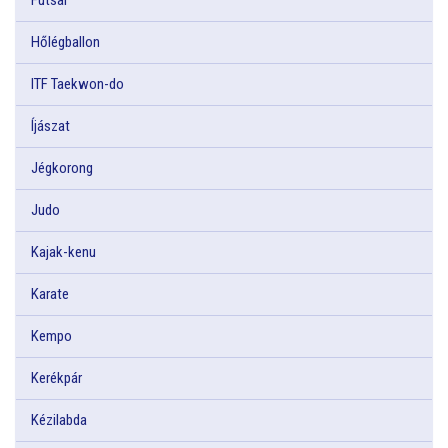
Hőlégballon
ITF Taekwon-do
Íjászat
Jégkorong
Judo
Kajak-kenu
Karate
Kempo
Kerékpár
Kézilabda