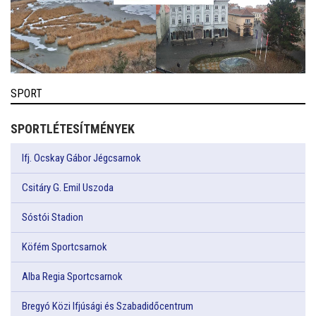
SPORT
SPORTLÉTESÍTMÉNYEK
Ifj. Ocskay Gábor Jégcsarnok
Csitáry G. Emil Uszoda
Sóstói Stadion
Köfém Sportcsarnok
Alba Regia Sportcsarnok
Bregyó Közi Ifjúsági és Szabadidőcentrum