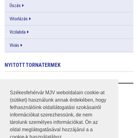
Úszás
Vitorlázás
Vizilabda
Vívás
NYITOTT TORNATERMEK
RSS
Székesfehérvár MJV weboldalain cookie-at
(sütiket) használunk annak érdekében, hogy
A HONLAP 2017.03.31-I ÁLLAPOTA
felhasználóink oldallátogatási szokásairól
információkat szerezhessünk, de nem
JOGI NYILATKOZAT
tárolunk személyes információkat. Ön az
IMPRESSZUM
oldal meglátogatásával hozzájárul a a
cookie-k használatához.