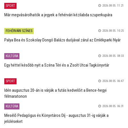
SPORT
2026.08.05. 11:21
Már megvásárolhatók a jegyek a fehérvári kézilabda szuperkupára
FEHÉRVÁRI SZÍNES
2026.08.05. 10:25
Palya Bea és Szokolay Dongó Balázs duójával zárul az Emlékparki Nyár
KULTÚRA
2026.08.05. 08:33
Egy héttel később nyit a Széna Téri és a Zsolt Utcai Tagkönyvtár
SPORT
2026.08.05. 06:47
Idén augusztus 20-án is várják a futás kedvelőit a Bence-hegyi
félmaratonon
KULTÚRA
2026.08.05. 06:31
Mesélő Pedagógus és Könyvtáros Díj - augusztus 31-ig várják a
jelöléseket