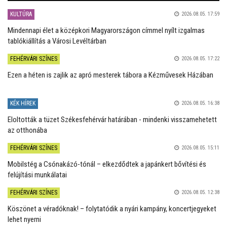
KULTÚRA
2026.08.05. 17:59
Mindennapi élet a középkori Magyarországon címmel nyílt izgalmas
tablókiállítás a Városi Levéltárban
FEHÉRVÁRI SZÍNES
2026.08.05. 17:22
Ezen a héten is zajlik az apró mesterek tábora a Kézművesek Házában
KÉK HÍREK
2026.08.05. 16:38
Eloltották a tüzet Székesfehérvár határában - mindenki visszamehetett
az otthonába
FEHÉRVÁRI SZÍNES
2026.08.05. 15:11
Mobilstég a Csónakázó-tónál – elkezdődtek a japánkert bővítési és
felújítási munkálatai
FEHÉRVÁRI SZÍNES
2026.08.05. 12:38
Köszönet a véradóknak! – folytatódik a nyári kampány, koncertjegyeket
lehet nyerni