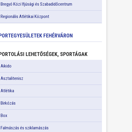
Bregyó Közi Ifjúsági és Szabadidőcentrum
Regionális Atlétikai Központ
PORTEGYESÜLETEK FEHÉRVÁRON
PORTOLÁSI LEHETŐSÉGEK, SPORTÁGAK
Aikido
Asztalitenisz
Atlétika
Birkózás
Box
Falmászás és sziklamászás