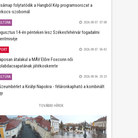
sárnap folytatódik a Hangból Kép programsorozat a
rkocs-szobornál
ULTÚRA
2026.08.07. 07:08
gusztus 14-én pénteken lesz Székesfehérvár fogadalmi
entmiséje
PORT
2026.08.07. 06:42
aposan átalakul a MÁV Előre Foxconn női
plabdacsapatának játékoskerete
ULTÚRA
2026.08.06. 20:23
zeumbérlet a Királyi Napokra - féláronkapható a kombinált
gy
TOVÁBBI HÍREK