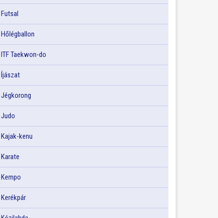
Futsal
Hőlégballon
ITF Taekwon-do
Íjászat
Jégkorong
Judo
Kajak-kenu
Karate
Kempo
Kerékpár