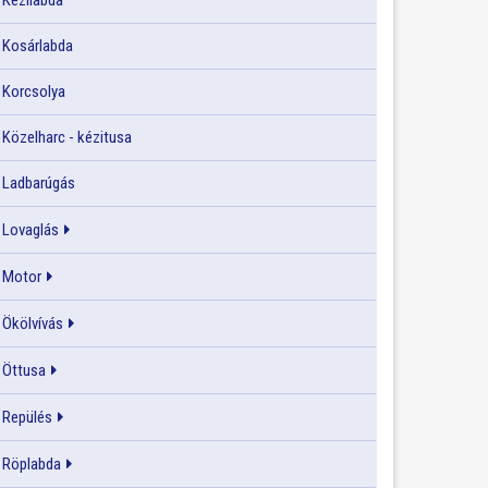
Kézilabda
Kosárlabda
Korcsolya
Közelharc - kézitusa
Ladbarúgás
Lovaglás
Motor
Ökölvívás
Öttusa
Repülés
Röplabda