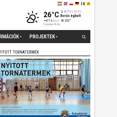
26°C
25.7°C
/
25.7°C
Borús égbolt
1.5
332°
km/h
Frissítve: 09:56
Keresés
ORMÁCIÓK
PROJEKTEK
YITOTT TORNATERMEK