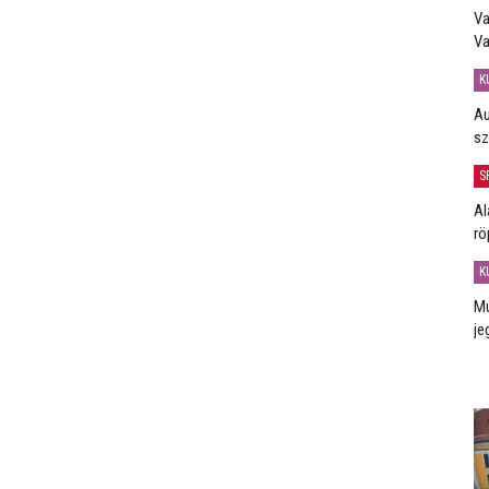
Va
Va
K
Au
sz
S
Al
rö
K
Mú
je