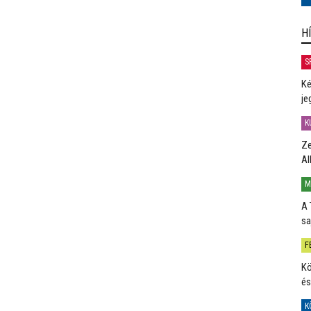
H
S
Ké
je
K
Ze
Al
M
A 
sa
F
Kö
és
K