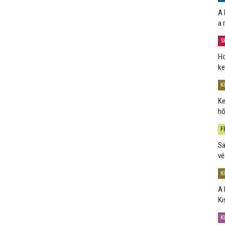
A 
a 
S
Ho
ke
K
Ke
hő
F
Sa
vé
K
A 
Ki
K