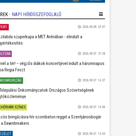
ÍREK
- NAPI HÍRÖSSZEFOGLALÓ
PORT
2026.08.08. 07:07
zilabda szuperkupa a MET Arénában - elindult a
gyértékesítés
ULTÚRA
2026.08.07. 21:58
nél a tér! – végzős diákok koncertjével indult a háromnapos
ba Regia Feszt
AGYARORSZÁG
2026.08.07. 16:37
Települési Önkormányzatok Országos Szövetségének
jtóközleménye
EHÉRVÁRI SZÍNES
2026.08.07. 16:04
zös bringázásra hív szombaton reggel a Szentjánosbogár
 a Dawnbreakers
ÖZÉLET
2026.08.07. 15:03