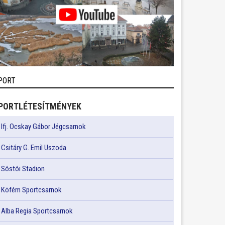
PORT
PORTLÉTESÍTMÉNYEK
Ifj. Ocskay Gábor Jégcsarnok
Csitáry G. Emil Uszoda
Sóstói Stadion
Köfém Sportcsarnok
Alba Regia Sportcsarnok