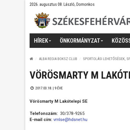
2026. augusztus 08. László, Domonkos
HÍREK
ÖNKORMÁNYZAT
KÖZÖS
ALBA REGIA BOKSZ CLUB
SPORTOLÁSI LEHETŐSÉGEK, S
VÖRÖSMARTY M LAKÓTE
2017.03.18. |
9 ÉVE
Vörösmarty M Lakótelepi SE
Telefonszám:
30/378-9265
E-mail cím:
vmlse@hdsnet.hu