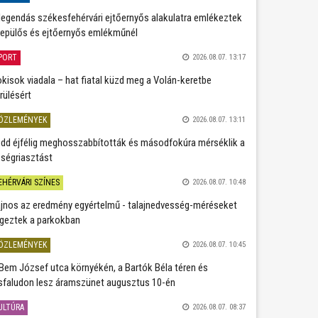
legendás székesfehérvári ejtőernyős alakulatra emlékeztek
repülős és ejtőernyős emlékműnél
PORT
2026.08.07. 13:17
kisok viadala – hat fiatal küzd meg a Volán-keretbe
rülésért
ÖZLEMÉNYEK
2026.08.07. 13:11
dd éjfélig meghosszabbították és másodfokúra mérséklik a
ségriasztást
EHÉRVÁRI SZÍNES
2026.08.07. 10:48
jnos az eredmény egyértelmű - talajnedvesség-méréseket
geztek a parkokban
ÖZLEMÉNYEK
2026.08.07. 10:45
Bem József utca környékén, a Bartók Béla téren és
sfaludon lesz áramszünet augusztus 10-én
ULTÚRA
2026.08.07. 08:37