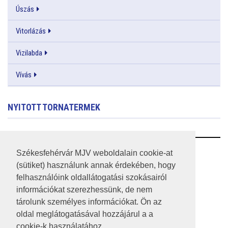
Úszás
Vitorlázás
Vizilabda
Vívás
NYITOTT TORNATERMEK
RSS
Székesfehérvár MJV weboldalain cookie-at
(sütiket) használunk annak érdekében, hogy
A HONLAP 2017.03.31-I ÁLLAPOTA
felhasználóink oldallátogatási szokásairól
információkat szerezhessünk, de nem
JOGI NYILATKOZAT
tárolunk személyes információkat. Ön az
IMPRESSZUM
oldal meglátogatásával hozzájárul a a
cookie-k használatához.