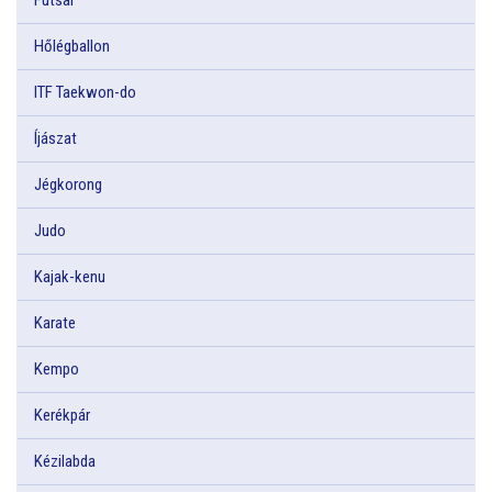
Hőlégballon
ITF Taekwon-do
Íjászat
Jégkorong
Judo
Kajak-kenu
Karate
Kempo
Kerékpár
Kézilabda