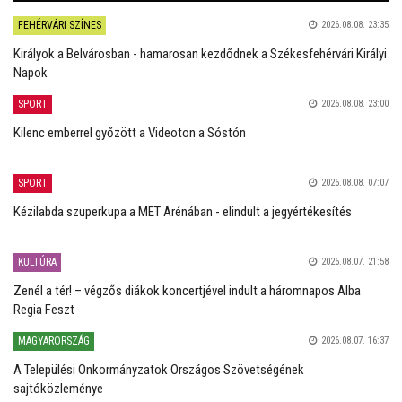
FEHÉRVÁRI SZÍNES
2026.08.08. 23:35
Királyok a Belvárosban - hamarosan kezdődnek a Székesfehérvári Királyi
Napok
SPORT
2026.08.08. 23:00
Kilenc emberrel győzött a Videoton a Sóstón
SPORT
2026.08.08. 07:07
Kézilabda szuperkupa a MET Arénában - elindult a jegyértékesítés
KULTÚRA
2026.08.07. 21:58
Zenél a tér! – végzős diákok koncertjével indult a háromnapos Alba
Regia Feszt
MAGYARORSZÁG
2026.08.07. 16:37
A Települési Önkormányzatok Országos Szövetségének
sajtóközleménye