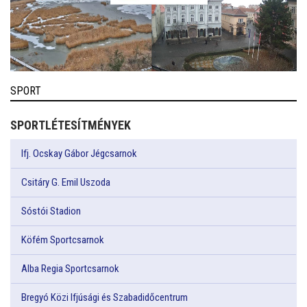
SPORT
SPORTLÉTESÍTMÉNYEK
Ifj. Ocskay Gábor Jégcsarnok
Csitáry G. Emil Uszoda
Sóstói Stadion
Köfém Sportcsarnok
Alba Regia Sportcsarnok
Bregyó Közi Ifjúsági és Szabadidőcentrum