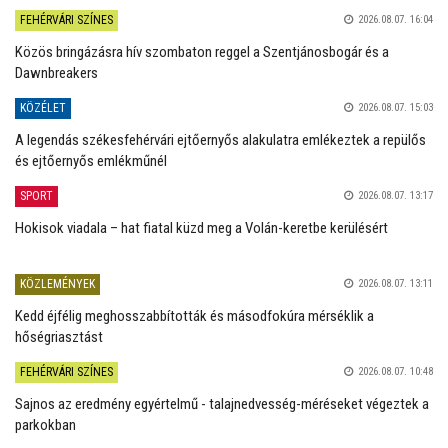
FEHÉRVÁRI SZÍNES
2026.08.07. 16:04
Közös bringázásra hív szombaton reggel a Szentjánosbogár és a
Dawnbreakers
KÖZÉLET
2026.08.07. 15:03
A legendás székesfehérvári ejtőernyős alakulatra emlékeztek a repülős
és ejtőernyős emlékműnél
SPORT
2026.08.07. 13:17
Hokisok viadala – hat fiatal küzd meg a Volán-keretbe kerülésért
KÖZLEMÉNYEK
2026.08.07. 13:11
Kedd éjfélig meghosszabbították és másodfokúra mérséklik a
hőségriasztást
FEHÉRVÁRI SZÍNES
2026.08.07. 10:48
Sajnos az eredmény egyértelmű - talajnedvesség-méréseket végeztek a
parkokban