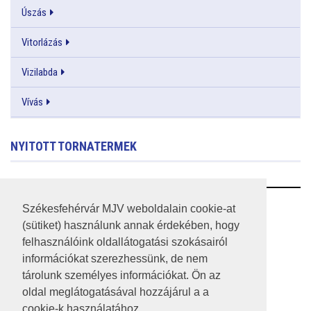
Úszás
Vitorlázás
Vizilabda
Vívás
NYITOTT TORNATERMEK
RSS
Székesfehérvár MJV weboldalain cookie-at
(sütiket) használunk annak érdekében, hogy
A HONLAP 2017.03.31-I ÁLLAPOTA
felhasználóink oldallátogatási szokásairól
információkat szerezhessünk, de nem
JOGI NYILATKOZAT
tárolunk személyes információkat. Ön az
IMPRESSZUM
oldal meglátogatásával hozzájárul a a
cookie-k használatához.