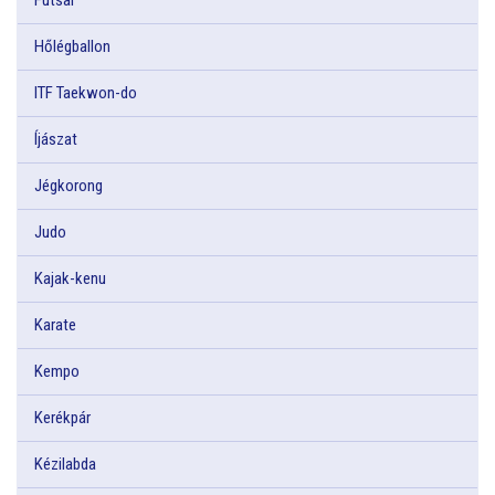
Hőlégballon
ITF Taekwon-do
Íjászat
Jégkorong
Judo
Kajak-kenu
Karate
Kempo
Kerékpár
Kézilabda