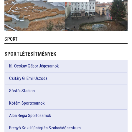
SPORT
SPORTLÉTESÍTMÉNYEK
Ifj. Ocskay Gábor Jégcsarnok
Csitáry G. Emil Uszoda
Sóstói Stadion
Köfém Sportcsarnok
Alba Regia Sportcsarnok
Bregyó Közi Ifjúsági és Szabadidőcentrum