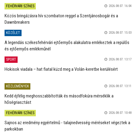
FEHÉRVÁRI SZÍNES
2026.08.07. 16:04
Közös bringázásra hív szombaton reggel a Szentjánosbogár és a
Dawnbreakers
KÖZÉLET
2026.08.07. 15:03
A legendás székesfehérvári ejtőernyős alakulatra emlékeztek a repülős
és ejtőernyős emlékműnél
SPORT
2026.08.07. 13:17
Hokisok viadala – hat fiatal küzd meg a Volán-keretbe kerülésért
KÖZLEMÉNYEK
2026.08.07. 13:11
Kedd éjfélig meghosszabbították és másodfokúra mérséklik a
hőségriasztást
FEHÉRVÁRI SZÍNES
2026.08.07. 10:48
Sajnos az eredmény egyértelmű - talajnedvesség-méréseket végeztek a
parkokban