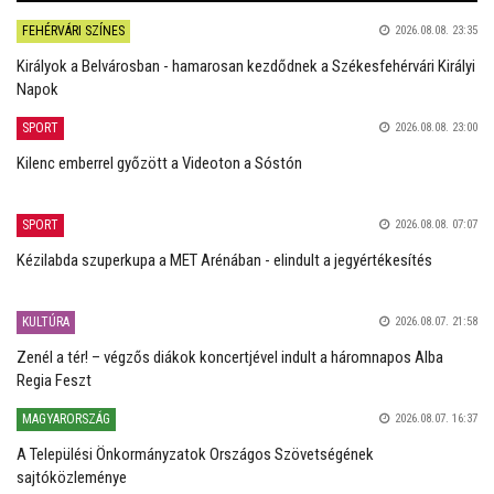
FEHÉRVÁRI SZÍNES
2026.08.08. 23:35
Királyok a Belvárosban - hamarosan kezdődnek a Székesfehérvári Királyi
Napok
SPORT
2026.08.08. 23:00
Kilenc emberrel győzött a Videoton a Sóstón
SPORT
2026.08.08. 07:07
Kézilabda szuperkupa a MET Arénában - elindult a jegyértékesítés
KULTÚRA
2026.08.07. 21:58
Zenél a tér! – végzős diákok koncertjével indult a háromnapos Alba
Regia Feszt
MAGYARORSZÁG
2026.08.07. 16:37
A Települési Önkormányzatok Országos Szövetségének
sajtóközleménye