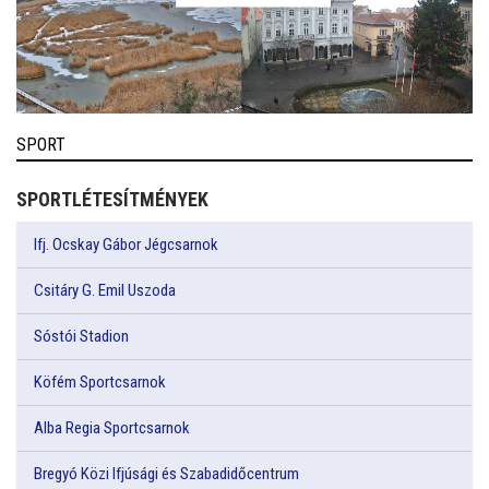
SPORT
SPORTLÉTESÍTMÉNYEK
Ifj. Ocskay Gábor Jégcsarnok
Csitáry G. Emil Uszoda
Sóstói Stadion
Köfém Sportcsarnok
Alba Regia Sportcsarnok
Bregyó Közi Ifjúsági és Szabadidőcentrum