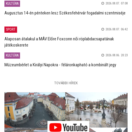
KULTÚRA
2026.08.07. 07:08
Augusztus 14-én pénteken lesz Székesfehérvár fogadalmi szentmiséje
SPORT
2026.08.07. 06:42
Alaposan átalakul a MÁV Előre Foxconn női röplabdacsapatának
játékoskerete
KULTÚRA
2026.08.06. 20:23
Múzeumbérlet a Királyi Napokra - féláronkapható a kombinált jegy
TOVÁBBI HÍREK