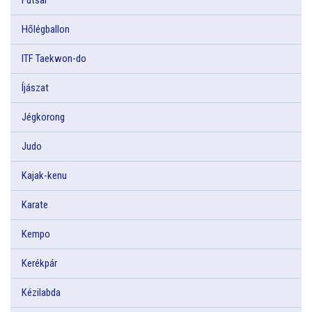
Hőlégballon
ITF Taekwon-do
Íjászat
Jégkorong
Judo
Kajak-kenu
Karate
Kempo
Kerékpár
Kézilabda