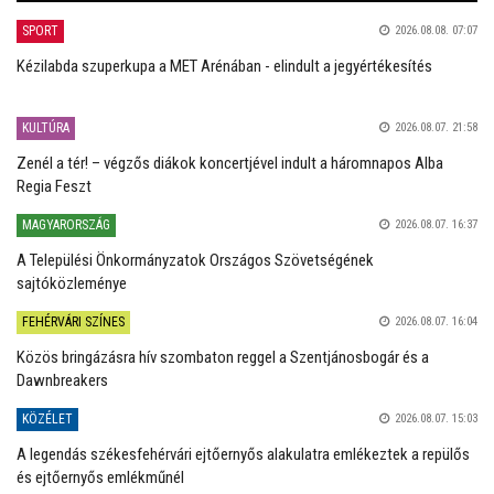
SPORT
2026.08.08. 07:07
Kézilabda szuperkupa a MET Arénában - elindult a jegyértékesítés
KULTÚRA
2026.08.07. 21:58
Zenél a tér! – végzős diákok koncertjével indult a háromnapos Alba
Regia Feszt
MAGYARORSZÁG
2026.08.07. 16:37
A Települési Önkormányzatok Országos Szövetségének
sajtóközleménye
FEHÉRVÁRI SZÍNES
2026.08.07. 16:04
Közös bringázásra hív szombaton reggel a Szentjánosbogár és a
Dawnbreakers
KÖZÉLET
2026.08.07. 15:03
A legendás székesfehérvári ejtőernyős alakulatra emlékeztek a repülős
és ejtőernyős emlékműnél