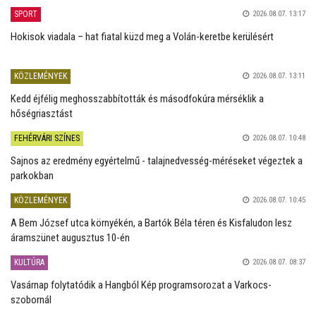
SPORT
2026.08.07. 13:17
Hokisok viadala – hat fiatal küzd meg a Volán-keretbe kerülésért
KÖZLEMÉNYEK
2026.08.07. 13:11
Kedd éjfélig meghosszabbították és másodfokúra mérséklik a
hőségriasztást
FEHÉRVÁRI SZÍNES
2026.08.07. 10:48
Sajnos az eredmény egyértelmű - talajnedvesség-méréseket végeztek a
parkokban
KÖZLEMÉNYEK
2026.08.07. 10:45
A Bem József utca környékén, a Bartók Béla téren és Kisfaludon lesz
áramszünet augusztus 10-én
KULTÚRA
2026.08.07. 08:37
Vasárnap folytatódik a Hangból Kép programsorozat a Varkocs-
szobornál