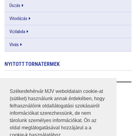
Úszás
Vitorlázás
Vizilabda
Vívás
NYITOTT TORNATERMEK
RSS
Székesfehérvár MJV weboldalain cookie-at
(sütiket) használunk annak érdekében, hogy
A HONLAP 2017.03.31-I ÁLLAPOTA
felhasználóink oldallátogatási szokásairól
információkat szerezhessünk, de nem
JOGI NYILATKOZAT
tárolunk személyes információkat. Ön az
IMPRESSZUM
oldal meglátogatásával hozzájárul a a
cookie-k használatához.