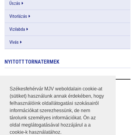
Úszás
Vitorlázás
Vizilabda
Vívás
NYITOTT TORNATERMEK
RSS
Székesfehérvár MJV weboldalain cookie-at
(sütiket) használunk annak érdekében, hogy
A HONLAP 2017.03.31-I ÁLLAPOTA
felhasználóink oldallátogatási szokásairól
információkat szerezhessünk, de nem
JOGI NYILATKOZAT
tárolunk személyes információkat. Ön az
IMPRESSZUM
oldal meglátogatásával hozzájárul a a
cookie-k használatához.