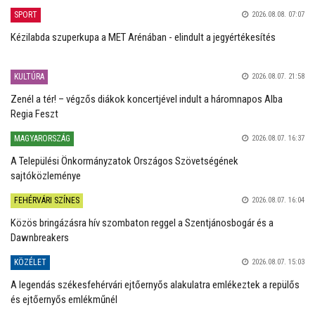
SPORT
2026.08.08. 07:07
Kézilabda szuperkupa a MET Arénában - elindult a jegyértékesítés
KULTÚRA
2026.08.07. 21:58
Zenél a tér! – végzős diákok koncertjével indult a háromnapos Alba
Regia Feszt
MAGYARORSZÁG
2026.08.07. 16:37
A Települési Önkormányzatok Országos Szövetségének
sajtóközleménye
FEHÉRVÁRI SZÍNES
2026.08.07. 16:04
Közös bringázásra hív szombaton reggel a Szentjánosbogár és a
Dawnbreakers
KÖZÉLET
2026.08.07. 15:03
A legendás székesfehérvári ejtőernyős alakulatra emlékeztek a repülős
és ejtőernyős emlékműnél