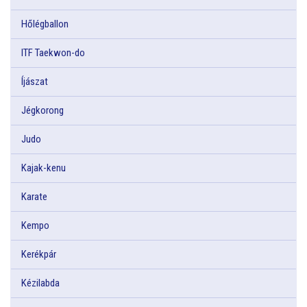
Hőlégballon
ITF Taekwon-do
Íjászat
Jégkorong
Judo
Kajak-kenu
Karate
Kempo
Kerékpár
Kézilabda