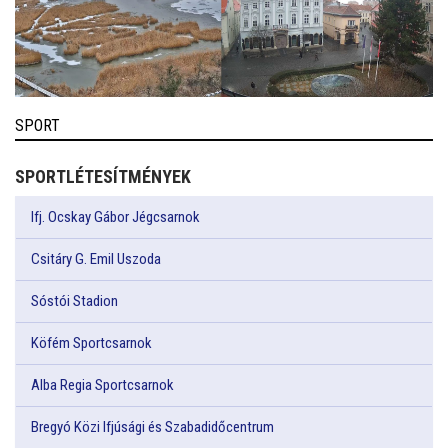
SPORT
SPORTLÉTESÍTMÉNYEK
Ifj. Ocskay Gábor Jégcsarnok
Csitáry G. Emil Uszoda
Sóstói Stadion
Köfém Sportcsarnok
Alba Regia Sportcsarnok
Bregyó Közi Ifjúsági és Szabadidőcentrum