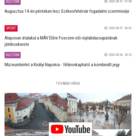
KULTÚRA
2026.08.07. 07:08
Augusztus 14-én pénteken lesz Székesfehérvár fogadalmi szentmiséje
SPORT
2026.08.07. 06:42
Alaposan átalakul a MÁV Előre Foxconn női röplabdacsapatának
játékoskerete
KULTÚRA
2026.08.06. 20:23
Múzeumbérlet a Királyi Napokra - féláronkapható a kombinált jegy
TOVÁBBI HÍREK