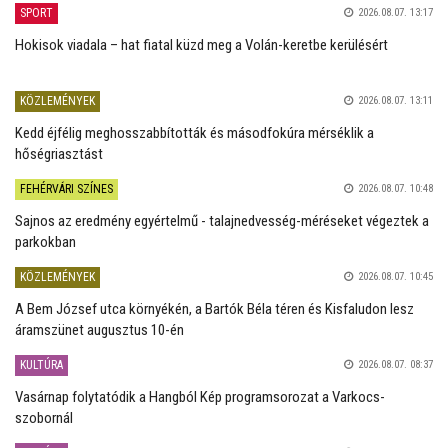
SPORT
2026.08.07. 13:17
Hokisok viadala – hat fiatal küzd meg a Volán-keretbe kerülésért
KÖZLEMÉNYEK
2026.08.07. 13:11
Kedd éjfélig meghosszabbították és másodfokúra mérséklik a
hőségriasztást
FEHÉRVÁRI SZÍNES
2026.08.07. 10:48
Sajnos az eredmény egyértelmű - talajnedvesség-méréseket végeztek a
parkokban
KÖZLEMÉNYEK
2026.08.07. 10:45
A Bem József utca környékén, a Bartók Béla téren és Kisfaludon lesz
áramszünet augusztus 10-én
KULTÚRA
2026.08.07. 08:37
Vasárnap folytatódik a Hangból Kép programsorozat a Varkocs-
szobornál