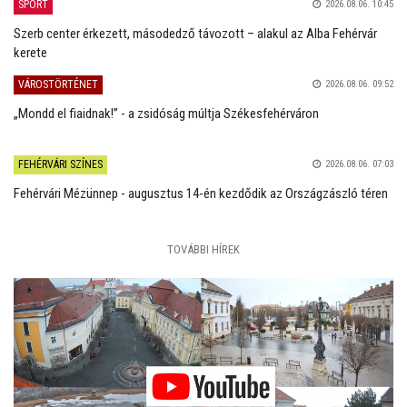
SPORT
2026.08.06. 10:45
Szerb center érkezett, másodedző távozott – alakul az Alba Fehérvár
kerete
VÁROSTÖRTÉNET
2026.08.06. 09:52
„Mondd el fiaidnak!” - a zsidóság múltja Székesfehérváron
FEHÉRVÁRI SZÍNES
2026.08.06. 07:03
Fehérvári Mézünnep - augusztus 14-én kezdődik az Országzászló téren
TOVÁBBI HÍREK