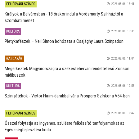
FEHÉRVÁRI SZÍNES
2026.08.06. 13:41
Királyok a Belvárosban - 18 órakor indul a Vörösmarty Színháztól a
szombati menet
KULTÚRA
2026.08.06. 13:35
Pletykafészek – Neil Simon bohózata a Csajághy Laura Színpadon
GAZDASÁG
2026.08.06. 11:04
Megérkeztek Magyarországra a székesfehérvári rendeltetésű Zonson
midibuszok
KULTÚRA
2026.08.06. 10:53
Színi játékok - Victor Haïm-darabbal vár a Prospero Színkör a V54-ben
FEHÉRVÁRI SZÍNES
2026.08.06. 10:47
Ősszel folytatja az ingyenes, szülésre felkészítő tanfolyamokat az
Egészségfejlesztési Iroda