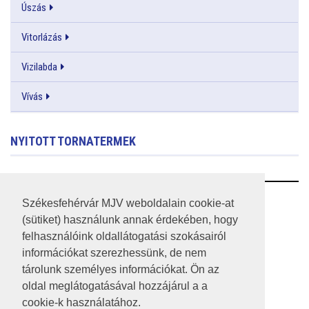
Úszás
Vitorlázás
Vizilabda
Vívás
NYITOTT TORNATERMEK
RSS
Székesfehérvár MJV weboldalain cookie-at
(sütiket) használunk annak érdekében, hogy
A HONLAP 2017.03.31-I ÁLLAPOTA
felhasználóink oldallátogatási szokásairól
információkat szerezhessünk, de nem
JOGI NYILATKOZAT
tárolunk személyes információkat. Ön az
IMPRESSZUM
oldal meglátogatásával hozzájárul a a
cookie-k használatához.