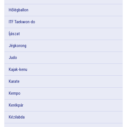
Hőlégballon
ITF Taekwon-do
Íjászat
Jégkorong
Judo
Kajak-kenu
Karate
Kempo
Kerékpár
Kézilabda