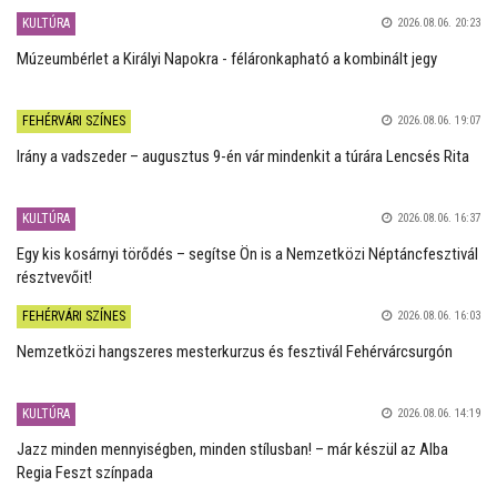
KULTÚRA
2026.08.06. 20:23
Múzeumbérlet a Királyi Napokra - féláronkapható a kombinált jegy
FEHÉRVÁRI SZÍNES
2026.08.06. 19:07
Irány a vadszeder – augusztus 9-én vár mindenkit a túrára Lencsés Rita
KULTÚRA
2026.08.06. 16:37
Egy kis kosárnyi törődés – segítse Ön is a Nemzetközi Néptáncfesztivál
résztvevőit!
FEHÉRVÁRI SZÍNES
2026.08.06. 16:03
Nemzetközi hangszeres mesterkurzus és fesztivál Fehérvárcsurgón
KULTÚRA
2026.08.06. 14:19
Jazz minden mennyiségben, minden stílusban! – már készül az Alba
Regia Feszt színpada