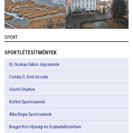
SPORT
SPORTLÉTESÍTMÉNYEK
Ifj. Ocskay Gábor Jégcsarnok
Csitáry G. Emil Uszoda
Sóstói Stadion
Köfém Sportcsarnok
Alba Regia Sportcsarnok
Bregyó Közi Ifjúsági és Szabadidőcentrum