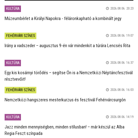
KULTÚRA
2026.08.06. 20:23
Múzeumbérlet a Királyi Napokra - féláronkapható a kombinált jegy
FEHÉRVÁRI SZÍNES
2026.08.06. 19:07
Irány a vadszeder – augusztus 9-én vár mindenkit a túrára Lencsés Rita
KULTÚRA
2026.08.06. 16:37
Egy kis kosárnyi törődés – segítse Ön is a Nemzetközi Néptáncfesztivál
résztvevőit!
FEHÉRVÁRI SZÍNES
2026.08.06. 16:03
Nemzetközi hangszeres mesterkurzus és fesztivál Fehérvárcsurgón
KULTÚRA
2026.08.06. 14:19
Jazz minden mennyiségben, minden stílusban! – már készül az Alba
Regia Feszt színpada