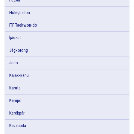
Hőlégballon
ITF Taekwon-do
Íjászat
Jégkorong
Judo
Kajak-kenu
Karate
Kempo
Kerékpár
Kézilabda