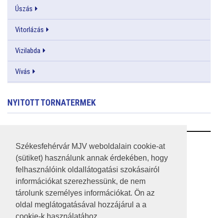
Úszás
Vitorlázás
Vizilabda
Vívás
NYITOTT TORNATERMEK
RSS
Székesfehérvár MJV weboldalain cookie-at
(sütiket) használunk annak érdekében, hogy
A HONLAP 2017.03.31-I ÁLLAPOTA
felhasználóink oldallátogatási szokásairól
információkat szerezhessünk, de nem
JOGI NYILATKOZAT
tárolunk személyes információkat. Ön az
IMPRESSZUM
oldal meglátogatásával hozzájárul a a
cookie-k használatához.