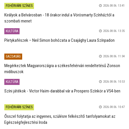
FEHÉRVÁRI SZÍNES
2026.08.06. 13:41
Királyok a Belvárosban - 18 órakor indul a Vörösmarty Színháztól a
szombati menet
KULTÚRA
2026.08.06. 13:35
Pletykafészek – Neil Simon bohózata a Csajághy Laura Színpadon
GAZDASÁG
2026.08.06. 11:04
Megérkeztek Magyarországra a székesfehérvári rendeltetésű Zonson
midibuszok
KULTÚRA
2026.08.06. 10:53
Színi játékok - Victor Haïm-darabbal vár a Prospero Színkör a V54-ben
FEHÉRVÁRI SZÍNES
2026.08.06. 10:47
Ősszel folytatja az ingyenes, szülésre felkészítő tanfolyamokat az
Egészségfejlesztési Iroda