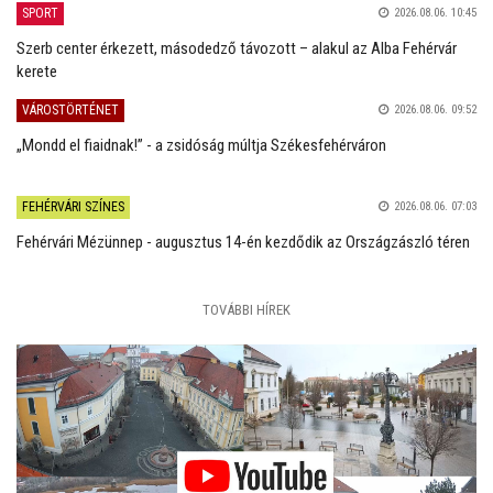
SPORT
2026.08.06. 10:45
Szerb center érkezett, másodedző távozott – alakul az Alba Fehérvár
kerete
VÁROSTÖRTÉNET
2026.08.06. 09:52
„Mondd el fiaidnak!” - a zsidóság múltja Székesfehérváron
FEHÉRVÁRI SZÍNES
2026.08.06. 07:03
Fehérvári Mézünnep - augusztus 14-én kezdődik az Országzászló téren
TOVÁBBI HÍREK