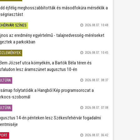
dd éjfélig meghosszabbították és másodfokúra mérséklik a
ségriasztást
EHÉRVÁRI SZÍNES
2026.08.07. 10:48
jnos az eredmény egyértelmű - talajnedvesség-méréseket
geztek a parkokban
ÖZLEMÉNYEK
2026.08.07. 10:45
Bem József utca környékén, a Bartók Béla téren és
sfaludon lesz áramszünet augusztus 10-én
ULTÚRA
2026.08.07. 08:37
sárnap folytatódik a Hangból Kép programsorozat a
rkocs-szobornál
ULTÚRA
2026.08.07. 07:08
gusztus 14-én pénteken lesz Székesfehérvár fogadalmi
entmiséje
PORT
2026.08.07. 06:42