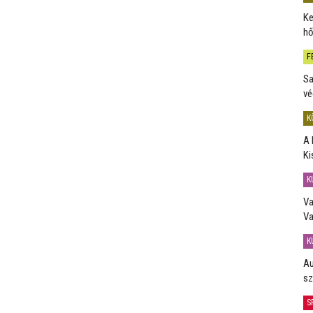
Ke
hő
F
Sa
vé
K
A 
Ki
K
Va
Va
K
Au
sz
S