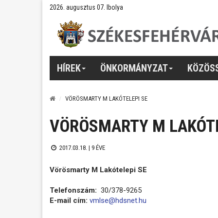
2026. augusztus 07. Ibolya
HÍREK
ÖNKORMÁNYZAT
KÖZÖS
VÖRÖSMARTY M LAKÓTELEPI SE
VÖRÖSMARTY M LAKÓTE
2017.03.18. |
9 ÉVE
Vörösmarty M Lakótelepi SE
Telefonszám:
30/378-9265
E-mail cím:
vmlse@hdsnet.hu