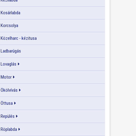
Kézilabda
Kosárlabda
Korcsolya
Közelharc - kézitusa
Ladbarúgás
Lovaglás
Motor
Ökölvívás
Öttusa
Repülés
Röplabda