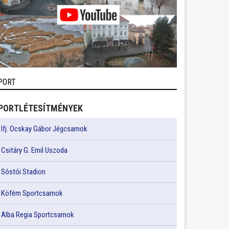
PORT
PORTLÉTESÍTMÉNYEK
Ifj. Ocskay Gábor Jégcsarnok
Csitáry G. Emil Uszoda
Sóstói Stadion
Köfém Sportcsarnok
Alba Regia Sportcsarnok