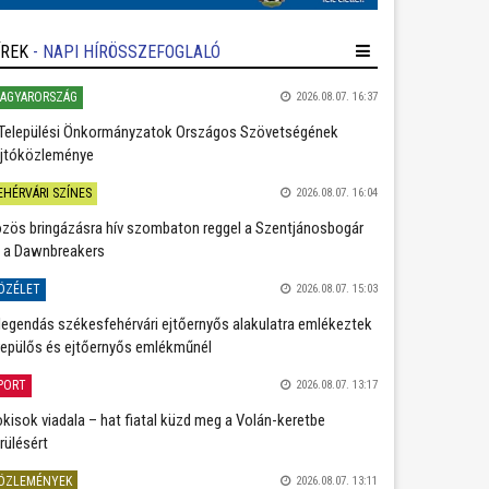
ÍREK
- NAPI HÍRÖSSZEFOGLALÓ
AGYARORSZÁG
2026.08.07. 16:37
Települési Önkormányzatok Országos Szövetségének
jtóközleménye
EHÉRVÁRI SZÍNES
2026.08.07. 16:04
zös bringázásra hív szombaton reggel a Szentjánosbogár
 a Dawnbreakers
ÖZÉLET
2026.08.07. 15:03
legendás székesfehérvári ejtőernyős alakulatra emlékeztek
repülős és ejtőernyős emlékműnél
PORT
2026.08.07. 13:17
kisok viadala – hat fiatal küzd meg a Volán-keretbe
rülésért
ÖZLEMÉNYEK
2026.08.07. 13:11