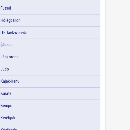
Futsal
Hőlégballon
ITF Taekwon-do
Íjászat
Jégkorong
Judo
Kajak-kenu
Karate
Kempo
Kerékpár