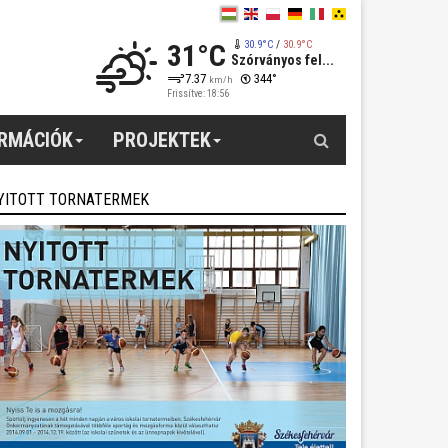
31°C
30.9°C
/
30.9°C
Szórványos fel...
7.37
344°
km/h
Frissítve: 18:56
Keresés
ORMÁCIÓK
PROJEKTEK
YITOTT TORNATERMEK