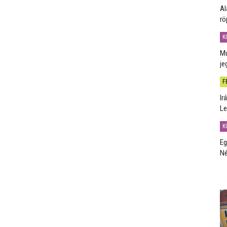
Al
rö
K
Mú
je
F
Ir
Le
K
Eg
Né