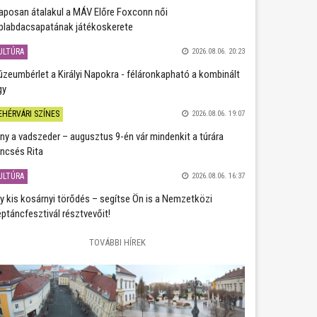
aposan átalakul a MÁV Előre Foxconn női
plabdacsapatának játékoskerete
ULTÚRA
2026.08.06. 20:23
zeumbérlet a Királyi Napokra - féláronkapható a kombinált
gy
EHÉRVÁRI SZÍNES
2026.08.06. 19:07
ány a vadszeder – augusztus 9-én vár mindenkit a túrára
ncsés Rita
ULTÚRA
2026.08.06. 16:37
y kis kosárnyi törődés – segítse Ön is a Nemzetközi
ptáncfesztivál résztvevőit!
TOVÁBBI HÍREK