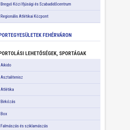
Bregyó Közi Ifjúsági és Szabadidőcentrum
Regionális Atlétikai Központ
PORTEGYESÜLETEK FEHÉRVÁRON
PORTOLÁSI LEHETŐSÉGEK, SPORTÁGAK
Aikido
Asztalitenisz
Atlétika
Birkózás
Box
Falmászás és sziklamászás