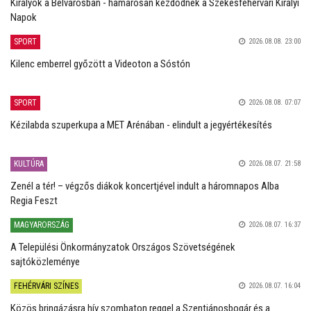
Királyok a Belvárosban - hamarosan kezdődnek a Székesfehérvári Királyi
Napok
SPORT
2026.08.08. 23:00
Kilenc emberrel győzött a Videoton a Sóstón
SPORT
2026.08.08. 07:07
Kézilabda szuperkupa a MET Arénában - elindult a jegyértékesítés
KULTÚRA
2026.08.07. 21:58
Zenél a tér! – végzős diákok koncertjével indult a háromnapos Alba
Regia Feszt
MAGYARORSZÁG
2026.08.07. 16:37
A Települési Önkormányzatok Országos Szövetségének
sajtóközleménye
FEHÉRVÁRI SZÍNES
2026.08.07. 16:04
Közös bringázásra hív szombaton reggel a Szentjánosbogár és a