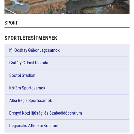
SPORT
SPORTLÉTESÍTMÉNYEK
Ifj. Ocskay Gábor Jégcsarnok
Csitáry G. Emil Uszoda
Sóstói Stadion
Köfém Sportcsarnok
Alba Regia Sportcsarnok
Bregyó Közi Ifjúsági és Szabadidőcentrum
Regionális Atlétikai Központ