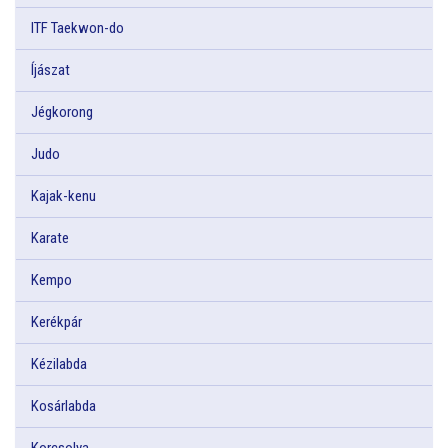
ITF Taekwon-do
Íjászat
Jégkorong
Judo
Kajak-kenu
Karate
Kempo
Kerékpár
Kézilabda
Kosárlabda
Korcsolya