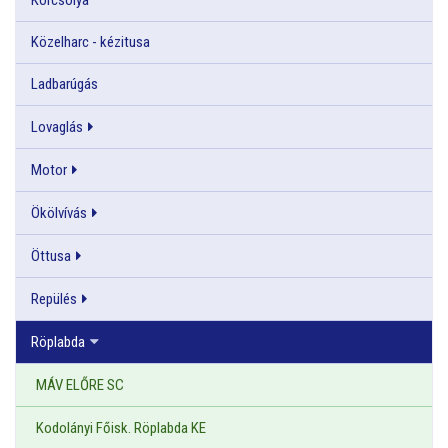
Közelharc - kézitusa
Ladbarúgás
Lovaglás
Motor
Ökölvívás
Öttusa
Repülés
Röplabda
MÁV ELŐRE SC
Kodolányi Főisk. Röplabda KE