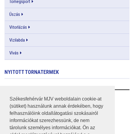
Tömegsport
Úszás
Vitorlázás
Vizilabda
Vívás
NYITOTT TORNATERMEK
RSS
Székesfehérvár MJV weboldalain cookie-at
(sütiket) használunk annak érdekében, hogy
A HONLAP 2017.03.31-I ÁLLAPOTA
felhasználóink oldallátogatási szokásairól
információkat szerezhessünk, de nem
JOGI NYILATKOZAT
tárolunk személyes információkat. Ön az