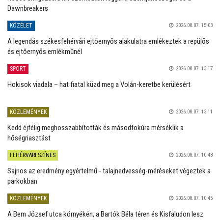
Dawnbreakers
KÖZÉLET
2026.08.07. 15:03
A legendás székesfehérvári ejtőernyős alakulatra emlékeztek a repülős
és ejtőernyős emlékműnél
SPORT
2026.08.07. 13:17
Hokisok viadala – hat fiatal küzd meg a Volán-keretbe kerülésért
KÖZLEMÉNYEK
2026.08.07. 13:11
Kedd éjfélig meghosszabbították és másodfokúra mérséklik a
hőségriasztást
FEHÉRVÁRI SZÍNES
2026.08.07. 10:48
Sajnos az eredmény egyértelmű - talajnedvesség-méréseket végeztek a
parkokban
KÖZLEMÉNYEK
2026.08.07. 10:45
A Bem József utca környékén, a Bartók Béla téren és Kisfaludon lesz