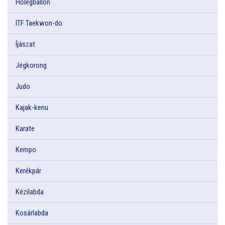
Hőlégballon
ITF Taekwon-do
Íjászat
Jégkorong
Judo
Kajak-kenu
Karate
Kempo
Kerékpár
Kézilabda
Kosárlabda