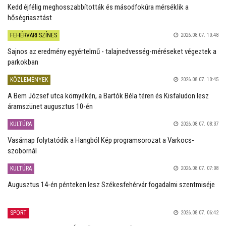
Kedd éjfélig meghosszabbították és másodfokúra mérséklik a
hőségriasztást
FEHÉRVÁRI SZÍNES
2026.08.07. 10:48
Sajnos az eredmény egyértelmű - talajnedvesség-méréseket végeztek a
parkokban
KÖZLEMÉNYEK
2026.08.07. 10:45
A Bem József utca környékén, a Bartók Béla téren és Kisfaludon lesz
áramszünet augusztus 10-én
KULTÚRA
2026.08.07. 08:37
Vasárnap folytatódik a Hangból Kép programsorozat a Varkocs-
szobornál
KULTÚRA
2026.08.07. 07:08
Augusztus 14-én pénteken lesz Székesfehérvár fogadalmi szentmiséje
SPORT
2026.08.07. 06:42