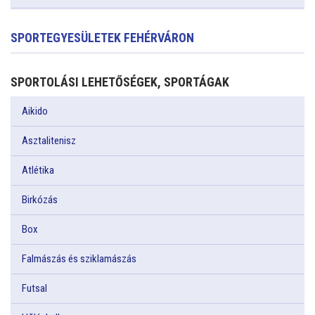
SPORTEGYESÜLETEK FEHÉRVÁRON
SPORTOLÁSI LEHETŐSÉGEK, SPORTÁGAK
Aikido
Asztalitenisz
Atlétika
Birkózás
Box
Falmászás és sziklamászás
Futsal