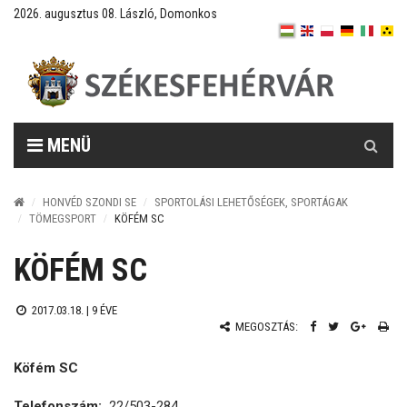
2026. augusztus 08. László, Domonkos
Keresés
MENÜ
HONVÉD SZONDI SE
SPORTOLÁSI LEHETŐSÉGEK, SPORTÁGAK
TÖMEGSPORT
KÖFÉM SC
KÖFÉM SC
2017.03.18. |
9 ÉVE
MEGOSZTÁS:
Köfém SC
Telefonszám:
22/503-284