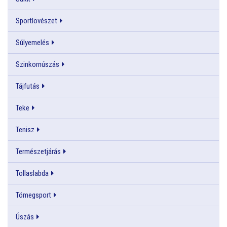
Sportlövészet
Súlyemelés
Szinkornúszás
Tájfutás
Teke
Tenisz
Természetjárás
Tollaslabda
Tömegsport
Úszás