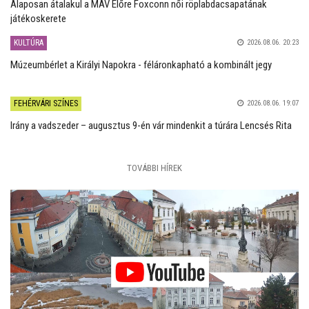
Alaposan átalakul a MÁV Előre Foxconn női röplabdacsapatának
játékoskerete
KULTÚRA
2026.08.06. 20:23
Múzeumbérlet a Királyi Napokra - féláronkapható a kombinált jegy
FEHÉRVÁRI SZÍNES
2026.08.06. 19:07
Irány a vadszeder – augusztus 9-én vár mindenkit a túrára Lencsés Rita
TOVÁBBI HÍREK