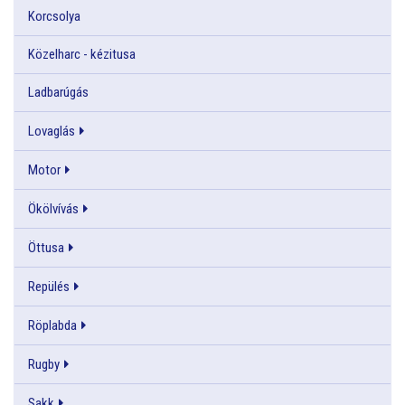
Korcsolya
Közelharc - kézitusa
Ladbarúgás
Lovaglás
Motor
Ökölvívás
Öttusa
Repülés
Röplabda
Rugby
Sakk