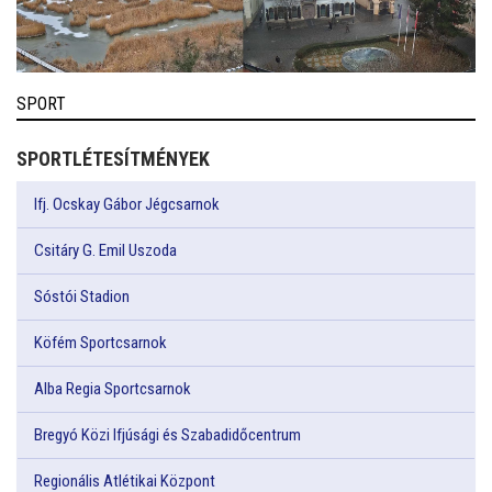
SPORT
SPORTLÉTESÍTMÉNYEK
Ifj. Ocskay Gábor Jégcsarnok
Csitáry G. Emil Uszoda
Sóstói Stadion
Köfém Sportcsarnok
Alba Regia Sportcsarnok
Bregyó Közi Ifjúsági és Szabadidőcentrum
Regionális Atlétikai Központ