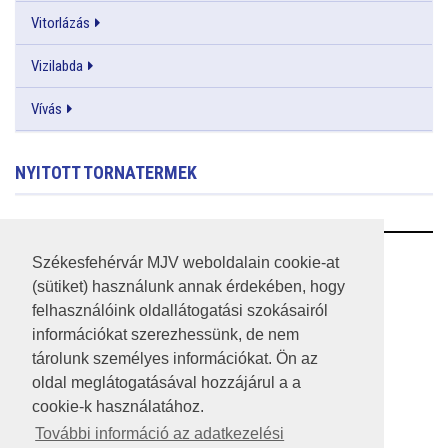
Vitorlázás
Vizilabda
Vívás
NYITOTT TORNATERMEK
RSS
Székesfehérvár MJV weboldalain cookie-at
(sütiket) használunk annak érdekében, hogy
A HONLAP 2017.03.31-I ÁLLAPOTA
felhasználóink oldallátogatási szokásairól
információkat szerezhessünk, de nem
JOGI NYILATKOZAT
tárolunk személyes információkat. Ön az
IMPRESSZUM
oldal meglátogatásával hozzájárul a a
cookie-k használatához.
MÉDIAAJÁNLAT
További információ az adatkezelési