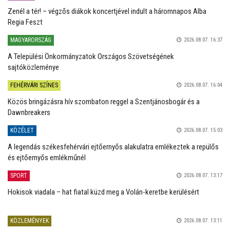
Zenél a tér! – végzős diákok koncertjével indult a háromnapos Alba
Regia Feszt
MAGYARORSZÁG
2026.08.07. 16:37
A Települési Önkormányzatok Országos Szövetségének
sajtóközleménye
FEHÉRVÁRI SZÍNES
2026.08.07. 16:04
Közös bringázásra hív szombaton reggel a Szentjánosbogár és a
Dawnbreakers
KÖZÉLET
2026.08.07. 15:03
A legendás székesfehérvári ejtőernyős alakulatra emlékeztek a repülős
és ejtőernyős emlékműnél
SPORT
2026.08.07. 13:17
Hokisok viadala – hat fiatal küzd meg a Volán-keretbe kerülésért
KÖZLEMÉNYEK
2026.08.07. 13:11