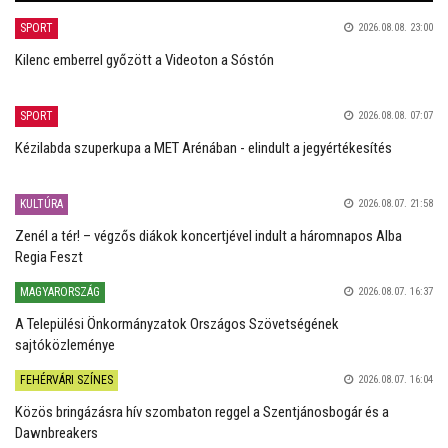
SPORT
2026.08.08. 23:00
Kilenc emberrel győzött a Videoton a Sóstón
SPORT
2026.08.08. 07:07
Kézilabda szuperkupa a MET Arénában - elindult a jegyértékesítés
KULTÚRA
2026.08.07. 21:58
Zenél a tér! – végzős diákok koncertjével indult a háromnapos Alba
Regia Feszt
MAGYARORSZÁG
2026.08.07. 16:37
A Települési Önkormányzatok Országos Szövetségének
sajtóközleménye
FEHÉRVÁRI SZÍNES
2026.08.07. 16:04
Közös bringázásra hív szombaton reggel a Szentjánosbogár és a
Dawnbreakers