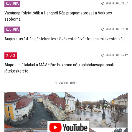
KULTÚRA
2026.08.07. 08:37
Vasárnap folytatódik a Hangból Kép programsorozat a Varkocs-
szobornál
KULTÚRA
2026.08.07. 07:08
Augusztus 14-én pénteken lesz Székesfehérvár fogadalmi szentmiséje
SPORT
2026.08.07. 06:42
Alaposan átalakul a MÁV Előre Foxconn női röplabdacsapatának
játékoskerete
TOVÁBBI HÍREK