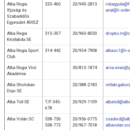
Alba Regia
333-460
20/945-2813
rokagyula@f
Ifjúsági és
arial@t-onli
Szabadidős
Egyesület ARISZ
Alba Regia
315-307
20/960-8030
dropko.m@c
Kézilabda SE
Alba Regia Sport
314-442
20/934-7908
albasc1@t-o
Club
Alba Regia Vívó
30/813-1874
arva.vivas@
Akadémia
Alba Shotokan
20/388-2183
retlaki.gabo
Dojo SE
Alba Toll SE
T/F:345-
20/929-1109
albatoll@alba
678
Alba Volán SC
538-750
20/956-0775
csaderd@alb
538-773
20/967-7018
albavolan.s