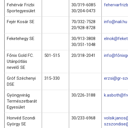
Fehérvár Frizbi
30/319-6085
fehervarfri
Sportegyesület
30/204-0473
Fejér Kosár SE
70/332-7528
info@nali.hu
20/928-8728
Feketehegy SE
30/913-3808
elnok@feket
30/351-1048
Főnix Gold FC.
501-515
20/318-2041
info@főnixg
Utánpótlás
nevelő SE
Gróf Széchenyi
315-330
erzsi@gr-sz
DSE
Gyöngyvirág
30/226-3188
k.asboth@fr
Természetbarát
Egyesület
Honvéd Szondi
30/233-6968
volsik.janos
György SE
szszondise@