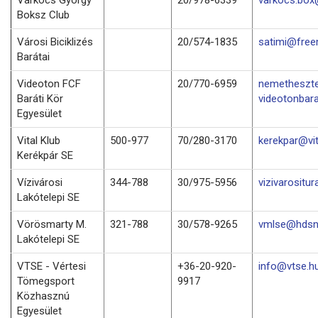
Boksz Club
Városi Biciklizés
20/574-1835
satimi@free
Barátai
Videoton FCF
20/770-6959
nemetheszt
Baráti Kör
videotonbara
Egyesület
Vital Klub
500-977
70/280-3170
kerekpar@vit
Kerékpár SE
Vízivárosi
344-788
30/975-5956
vizivarositu
Lakótelepi SE
Vörösmarty M.
321-788
30/578-9265
vmlse@hdsn
Lakótelepi SE
VTSE - Vértesi
+36-20-920-
info@vtse.h
Tömegsport
9917
Közhasznú
Egyesület