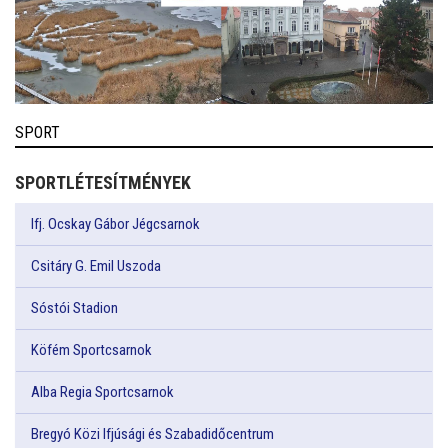
SPORT
SPORTLÉTESÍTMÉNYEK
Ifj. Ocskay Gábor Jégcsarnok
Csitáry G. Emil Uszoda
Sóstói Stadion
Köfém Sportcsarnok
Alba Regia Sportcsarnok
Bregyó Közi Ifjúsági és Szabadidőcentrum