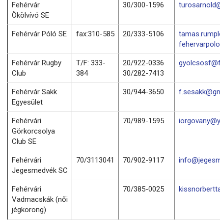
Fehérvár
30/300-1596
turosarnold
Ökölvívó SE
Fehérvár Póló SE
fax:310-585
20/333-5106
tamas.rump
fehervarpol
Fehérvár Rugby
T/F: 333-
20/922-0336
gyolcsosf@f
Club
384
30/282-7413
Fehérvár Sakk
30/944-3650
f.sesakk@gm
Egyesület
Fehérvári
70/989-1595
iorgovany@
Görkorcsolya
Club SE
Fehérvári
70/3113041
70/902-9117
info@jegesm
Jegesmedvék SC
Fehérvári
70/385-0025
kissnorbert
Vadmacskák (női
jégkorong)