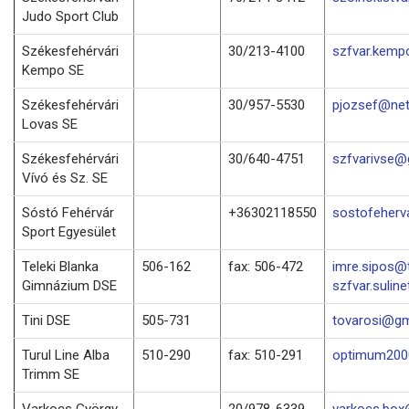
Judo Sport Club
Székesfehérvári
30/213-4100
szfvar.kemp
Kempo SE
Székesfehérvári
30/957-5530
pjozsef@net
Lovas SE
Székesfehérvári
30/640-4751
szfvarivse@
Vívó és Sz. SE
Sóstó Fehérvár
+36302118550
sostofeher
Sport Egyesület
Teleki Blanka
506-162
fax: 506-472
imre.sipos@t
Gimnázium DSE
szfvar.suline
Tini DSE
505-731
tovarosi@gm
Turul Line Alba
510-290
fax: 510-291
optimum2000
Trimm SE
Varkocs György
20/978-6339
varkocs.bo