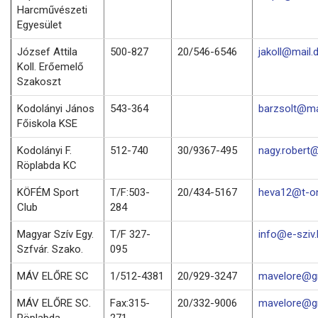
Harcművészeti
Egyesület
József Attila
500-827
20/546-6546
jakoll@mail.
Koll. Erőemelő
Szakoszt
Kodolányi János
543-364
barzsolt@mai
Főiskola KSE
Kodolányi F.
512-740
30/9367-495
nagy.robert@
Röplabda KC
KÖFÉM Sport
T/F:503-
20/434-5167
heva12@t-on
Club
284
Magyar Szív Egy.
T/F 327-
info@e-sziv.
Szfvár. Szako.
095
MÁV ELŐRE SC
1/512-4381
20/929-3247
mavelore@g
MÁV ELŐRE SC.
Fax:315-
20/332-9006
mavelore@g
Röplabda
271