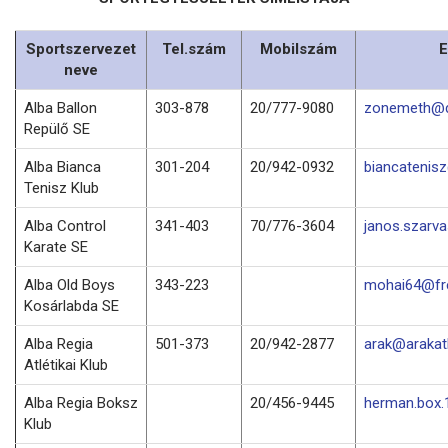
Sportszervezet
Tel.szám
Mobilszám
E
neve
Alba Ballon
303-878
20/777-9080
zonemeth@d
Repülő SE
Alba Bianca
301-204
20/942-0932
biancatenis
Tenisz Klub
Alba Control
341-403
70/776-3604
janos.szarv
Karate SE
Alba Old Boys
343-223
mohai64@fre
Kosárlabda SE
Alba Regia
501-373
20/942-2877
arak@arakatl
Atlétikai Klub
Alba Regia Boksz
20/456-9445
herman.box
Klub