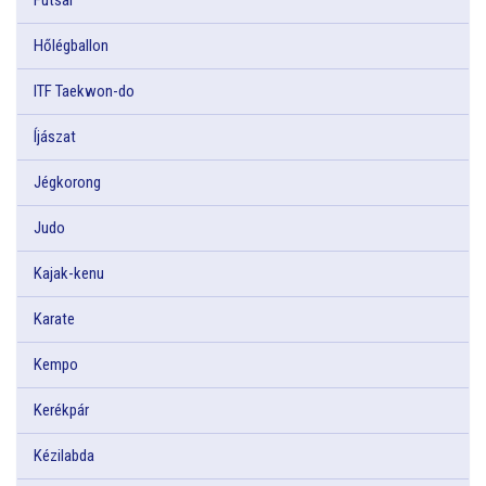
Hőlégballon
ITF Taekwon-do
Íjászat
Jégkorong
Judo
Kajak-kenu
Karate
Kempo
Kerékpár
Kézilabda