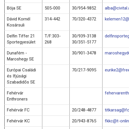
Bója SE
505-000
30/954-9852
alba@civital.
Dávid Kornél
314-442
70/320-4372
kelemen12@f
Kosársuli
Delfin Tiffer 21
T/F:303-
30/939-3138
delfinsporte
Sportegyesület
268
30/351-5177
Dunafém -
30/901-3478
maroshegyd
Maroshegy SE
Európai Családi
70/217-9095
eurike2@fre
és Ifjúsági
Szabadidős SE
Fehérvár
fehervarenth
Enthroners
Fehérvár FC
20/248-4877
titkarsag@fc
Fehérvár KC
20/943-8765
fkkc@t-onlin