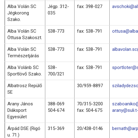
Alba Volán SC
Jégp. 312-
fax: 398-027
avschoki@al
Jégkorong
035
Szako.
Alba Volán SC
538-773
fax: 538-791
ottusa@alba
Öttusa Szakoszt.
Alba Volán SC
538-773
fax: 538-791
albavolan.s
Természetjárás
Alba Volánb SC
538-
fax: 538-791
sportloter@
Sportlövő Szako.
700/321
Albatrosz Repülő
30/959-8897
sziladydezs
SE
Arany János
388-069
70/315-3200
szaboaniko@
Diáksport
504-674
fax: 504-675
arany@suli.t
Egyesület
Árpád DSE (Rigó
315-369
20/438-0146
bernath@arp
u. 71.)