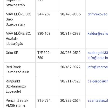
Szakosztály
MÁV ELŐRE SC.
347-259
30/476-8005
drimrekovac
Sakk
Szakosztály
MÁV ELŐRE SC.
330-108
30/817-2939
kaldor@sziv
Asztali-
labdarúgás
Orka SE
T/F:302-
30/986-0530
szabogabi33
580
info@orka.h
Red Rock
20/467-9022
info@redro
Falmászó Klub
Rotpunkt
30/911-7628
cs.gergo@ch
Sziklamászó
Egyesület
Pénzintézetek
315-794
20/329-2564
szenteslasz
VMSE (term.