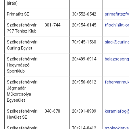
járás)
Primafitt SE
30/552-6542
primafittsz
Székesfehérvár
301-744
20/954-6145
tfloch1@t-on
?97 Tenisz Klub
Székesfehérvári
70/945-1560
siagi@curlin
Curling Egylet
Székesfehérvári
20/489-6914
balazscson
Hegymászó
Sportklub
Székesfehérvári
20/956-6612
fehervarimu
Jégmadár
Műkorcsolya
Egyesület
Székesfehérvári
340-678
20/391-8989
keramiafog@
Hevület SE
Székesfehérvári
70/214-8412
szolnokistv