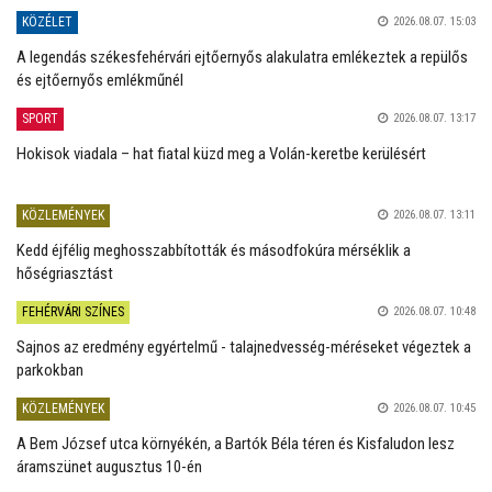
KÖZÉLET
2026.08.07. 15:03
A legendás székesfehérvári ejtőernyős alakulatra emlékeztek a repülős
és ejtőernyős emlékműnél
SPORT
2026.08.07. 13:17
Hokisok viadala – hat fiatal küzd meg a Volán-keretbe kerülésért
KÖZLEMÉNYEK
2026.08.07. 13:11
Kedd éjfélig meghosszabbították és másodfokúra mérséklik a
hőségriasztást
FEHÉRVÁRI SZÍNES
2026.08.07. 10:48
Sajnos az eredmény egyértelmű - talajnedvesség-méréseket végeztek a
parkokban
KÖZLEMÉNYEK
2026.08.07. 10:45
A Bem József utca környékén, a Bartók Béla téren és Kisfaludon lesz
áramszünet augusztus 10-én