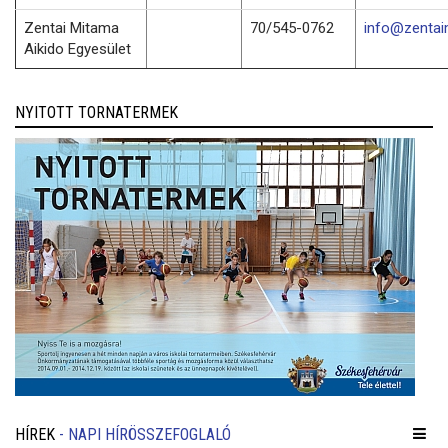
Zentai Mitama
70/545-0762
info@zentai
Aikido Egyesület
NYITOTT TORNATERMEK
HÍREK
- NAPI HÍRÖSSZEFOGLALÓ