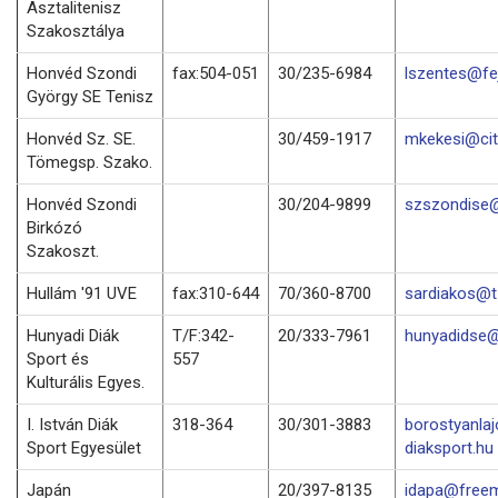
Asztalitenisz
Szakosztálya
Honvéd Szondi
fax:504-051
30/235-6984
lszentes@fej
György SE Tenisz
Honvéd Sz. SE.
30/459-1917
mkekesi@cit
Tömegsp. Szako.
Honvéd Szondi
30/204-9899
szszondise@
Birkózó
Szakoszt.
Hullám '91 UVE
fax:310-644
70/360-8700
sardiakos@t-
Hunyadi Diák
T/F:342-
20/333-7961
hunyadidse@
Sport és
557
Kulturális Egyes.
I. István Diák
318-364
30/301-3883
borostyanla
Sport Egyesület
diaksport.hu
Japán
20/397-8135
idapa@freem