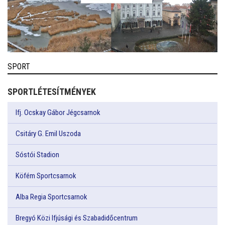
SPORT
SPORTLÉTESÍTMÉNYEK
Ifj. Ocskay Gábor Jégcsarnok
Csitáry G. Emil Uszoda
Sóstói Stadion
Köfém Sportcsarnok
Alba Regia Sportcsarnok
Bregyó Közi Ifjúsági és Szabadidőcentrum