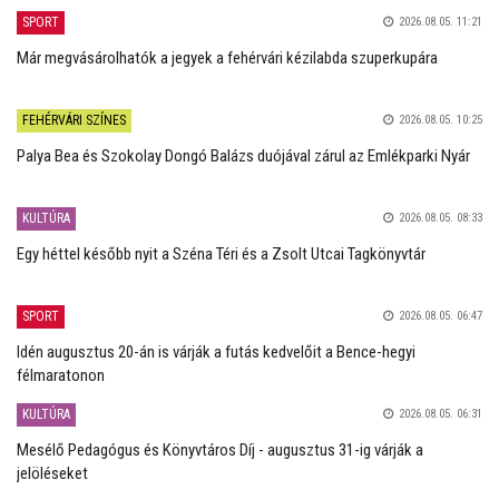
SPORT
2026.08.05. 11:21
Már megvásárolhatók a jegyek a fehérvári kézilabda szuperkupára
FEHÉRVÁRI SZÍNES
2026.08.05. 10:25
Palya Bea és Szokolay Dongó Balázs duójával zárul az Emlékparki Nyár
KULTÚRA
2026.08.05. 08:33
Egy héttel később nyit a Széna Téri és a Zsolt Utcai Tagkönyvtár
SPORT
2026.08.05. 06:47
Idén augusztus 20-án is várják a futás kedvelőit a Bence-hegyi
félmaratonon
KULTÚRA
2026.08.05. 06:31
Mesélő Pedagógus és Könyvtáros Díj - augusztus 31-ig várják a
jelöléseket