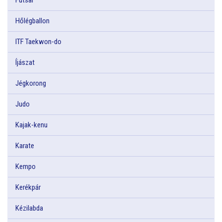
Hőlégballon
ITF Taekwon-do
Íjászat
Jégkorong
Judo
Kajak-kenu
Karate
Kempo
Kerékpár
Kézilabda