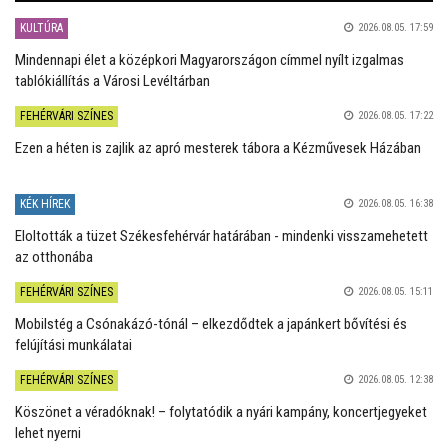
KULTÚRA
2026.08.05. 17:59
Mindennapi élet a középkori Magyarországon címmel nyílt izgalmas
tablókiállítás a Városi Levéltárban
FEHÉRVÁRI SZÍNES
2026.08.05. 17:22
Ezen a héten is zajlik az apró mesterek tábora a Kézművesek Házában
KÉK HÍREK
2026.08.05. 16:38
Eloltották a tüzet Székesfehérvár határában - mindenki visszamehetett
az otthonába
FEHÉRVÁRI SZÍNES
2026.08.05. 15:11
Mobilstég a Csónakázó-tónál – elkezdődtek a japánkert bővítési és
felújítási munkálatai
FEHÉRVÁRI SZÍNES
2026.08.05. 12:38
Köszönet a véradóknak! – folytatódik a nyári kampány, koncertjegyeket
lehet nyerni