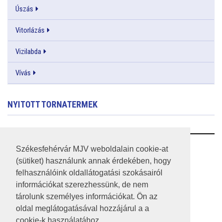
Úszás
Vitorlázás
Vizilabda
Vívás
NYITOTT TORNATERMEK
RSS
Székesfehérvár MJV weboldalain cookie-at
(sütiket) használunk annak érdekében, hogy
A HONLAP 2017.03.31-I ÁLLAPOTA
felhasználóink oldallátogatási szokásairól
információkat szerezhessünk, de nem
JOGI NYILATKOZAT
tárolunk személyes információkat. Ön az
IMPRESSZUM
oldal meglátogatásával hozzájárul a a
cookie-k használatához.