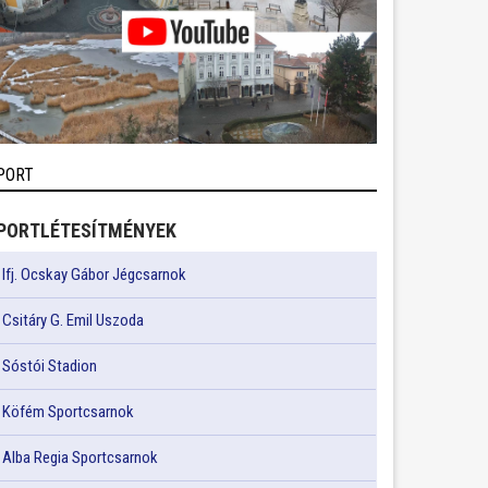
PORT
PORTLÉTESÍTMÉNYEK
Ifj. Ocskay Gábor Jégcsarnok
Csitáry G. Emil Uszoda
Sóstói Stadion
Köfém Sportcsarnok
Alba Regia Sportcsarnok