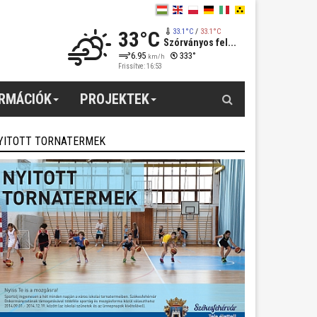
33°C
33.1°C
/
33.1°C
Szórványos fel...
6.95
333°
km/h
Frissítve: 16:53
Keresés
ORMÁCIÓK
PROJEKTEK
YITOTT TORNATERMEK