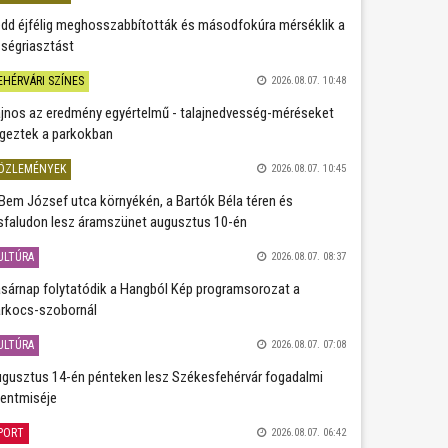
dd éjfélig meghosszabbították és másodfokúra mérséklik a
ségriasztást
EHÉRVÁRI SZÍNES
2026.08.07. 10:48
jnos az eredmény egyértelmű - talajnedvesség-méréseket
geztek a parkokban
ÖZLEMÉNYEK
2026.08.07. 10:45
Bem József utca környékén, a Bartók Béla téren és
sfaludon lesz áramszünet augusztus 10-én
ULTÚRA
2026.08.07. 08:37
sárnap folytatódik a Hangból Kép programsorozat a
rkocs-szobornál
ULTÚRA
2026.08.07. 07:08
gusztus 14-én pénteken lesz Székesfehérvár fogadalmi
entmiséje
PORT
2026.08.07. 06:42