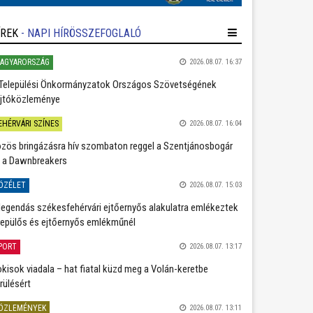
ÍREK
- NAPI HÍRÖSSZEFOGLALÓ
AGYARORSZÁG
2026.08.07. 16:37
Települési Önkormányzatok Országos Szövetségének
jtóközleménye
EHÉRVÁRI SZÍNES
2026.08.07. 16:04
zös bringázásra hív szombaton reggel a Szentjánosbogár
 a Dawnbreakers
ÖZÉLET
2026.08.07. 15:03
legendás székesfehérvári ejtőernyős alakulatra emlékeztek
repülős és ejtőernyős emlékműnél
PORT
2026.08.07. 13:17
kisok viadala – hat fiatal küzd meg a Volán-keretbe
rülésért
ÖZLEMÉNYEK
2026.08.07. 13:11