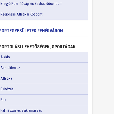
Bregyó Közi Ifjúsági és Szabadidőcentrum
Regionális Atlétikai Központ
PORTEGYESÜLETEK FEHÉRVÁRON
PORTOLÁSI LEHETŐSÉGEK, SPORTÁGAK
Aikido
Asztalitenisz
Atlétika
Birkózás
Box
Falmászás és sziklamászás