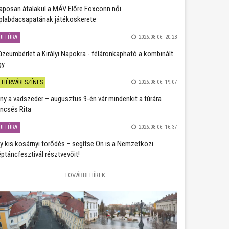
aposan átalakul a MÁV Előre Foxconn női
plabdacsapatának játékoskerete
ULTÚRA
2026.08.06. 20:23
zeumbérlet a Királyi Napokra - féláronkapható a kombinált
gy
EHÉRVÁRI SZÍNES
2026.08.06. 19:07
ány a vadszeder – augusztus 9-én vár mindenkit a túrára
ncsés Rita
ULTÚRA
2026.08.06. 16:37
y kis kosárnyi törődés – segítse Ön is a Nemzetközi
ptáncfesztivál résztvevőit!
TOVÁBBI HÍREK