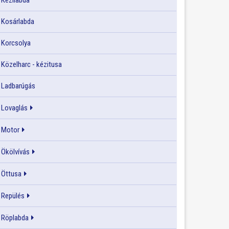
Kézilabda
Kosárlabda
Korcsolya
Közelharc - kézitusa
Ladbarúgás
Lovaglás
Motor
Ökölvívás
Öttusa
Repülés
Röplabda