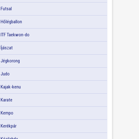
Futsal
Hőlégballon
ITF Taekwon-do
Íjászat
Jégkorong
Judo
Kajak-kenu
Karate
Kempo
Kerékpár