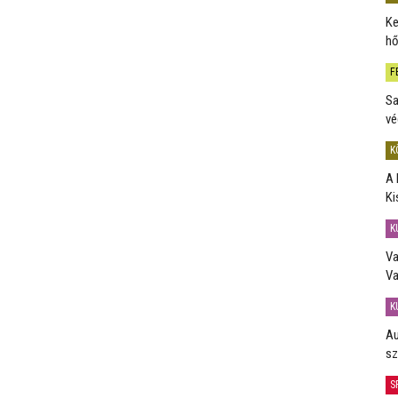
Ke
hő
F
Sa
vé
K
A 
Ki
K
Va
Va
K
Au
sz
S