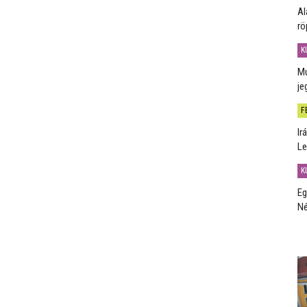
Al
rö
K
Mú
je
F
Ir
Le
K
Eg
Né