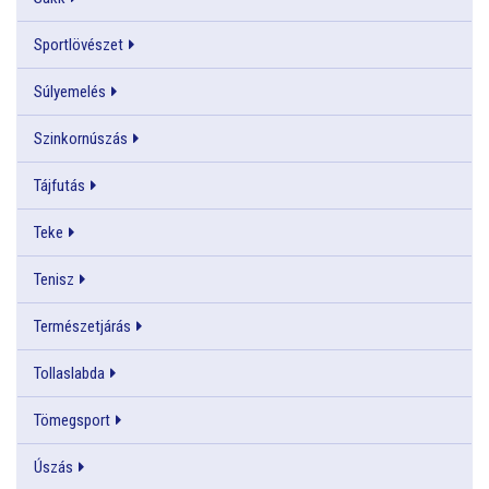
Sportlövészet
Súlyemelés
Szinkornúszás
Tájfutás
Teke
Tenisz
Természetjárás
Tollaslabda
Tömegsport
Úszás