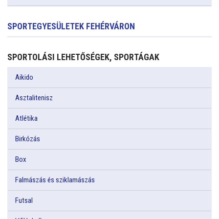
SPORTEGYESÜLETEK FEHÉRVÁRON
SPORTOLÁSI LEHETŐSÉGEK, SPORTÁGAK
Aikido
Asztalitenisz
Atlétika
Birkózás
Box
Falmászás és sziklamászás
Futsal