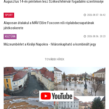
Augusztus 14-én pénteken lesz Székesfehérvár fogadalmi szentmiséje
SPORT
2026.08.07. 06:42
Alaposan átalakul a MÁV Előre Foxconn női röplabdacsapatának
játékoskerete
KULTÚRA
2026.08.06. 20:23
Múzeumbérlet a Királyi Napokra - féláronkapható a kombinált jegy
TOVÁBBI HÍREK