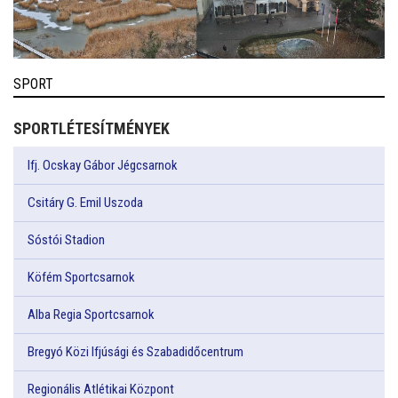
SPORT
SPORTLÉTESÍTMÉNYEK
Ifj. Ocskay Gábor Jégcsarnok
Csitáry G. Emil Uszoda
Sóstói Stadion
Köfém Sportcsarnok
Alba Regia Sportcsarnok
Bregyó Közi Ifjúsági és Szabadidőcentrum
Regionális Atlétikai Központ