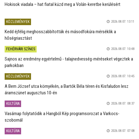
Hokisok viadala – hat fiatal küzd meg a Volán-keretbe kerülésért
KÖZLEMÉNYEK
2026.08.07. 13:11
Kedd éjfélig meghosszabbították és másodfokúra mérséklik a
hőségriasztást
FEHÉRVÁRI SZÍNES
2026.08.07. 10:48
Sajnos az eredmény egyértelmű - talajnedvesség-méréseket végeztek a
parkokban
KÖZLEMÉNYEK
2026.08.07. 10:45
A Bem József utca környékén, a Bartók Béla téren és Kisfaludon lesz
áramszünet augusztus 10-én
KULTÚRA
2026.08.07. 08:37
Vasárnap folytatódik a Hangból Kép programsorozat a Varkocs-
szobornál
KULTÚRA
2026.08.07. 07:08