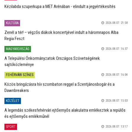
Kézilabda szuperkupa a MET Arénában - elindult a jegyértékesítés
KULTÚRA
2026.08.07. 21:58
Zenél a tér! – végzős diákok koncertjével indult a háromnapos Alba
Regia Feszt
MAGYARORSZÁG
2026.08.07. 16:37
A Települési Önkormányzatok Országos Szövetségének
sajtóközleménye
FEHÉRVÁRI SZÍNES
2026.08.07. 16:04
Közös bringázásra hív szombaton reggel a Szentjánosbogár és a
Dawnbreakers
KÖZÉLET
2026.08.07. 15:03
A legendás székesfehérvári ejtőernyős alakulatra emlékeztek a repülős
és ejtőernyős emlékműnél
SPORT
2026.08.07. 13:17