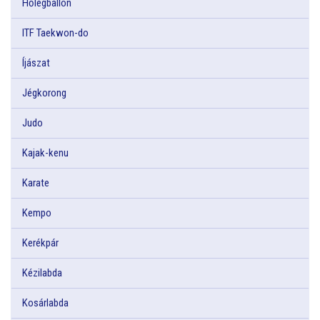
Hőlégballon
ITF Taekwon-do
Íjászat
Jégkorong
Judo
Kajak-kenu
Karate
Kempo
Kerékpár
Kézilabda
Kosárlabda