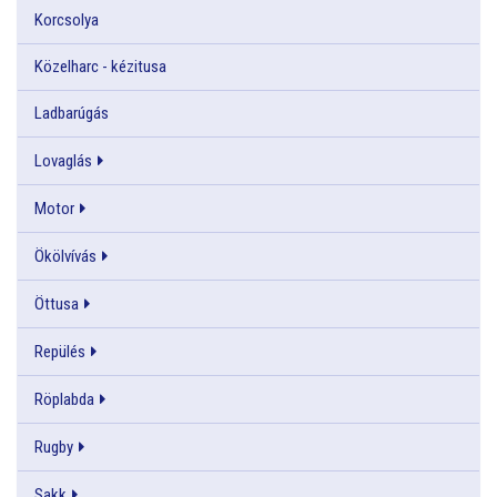
Korcsolya
Közelharc - kézitusa
Ladbarúgás
Lovaglás
Motor
Ökölvívás
Öttusa
Repülés
Röplabda
Rugby
Sakk