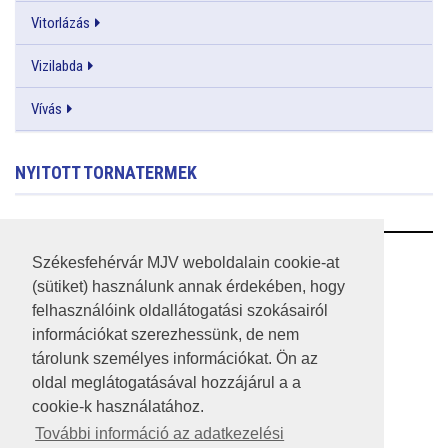
Vitorlázás
Vizilabda
Vívás
NYITOTT TORNATERMEK
RSS
Székesfehérvár MJV weboldalain cookie-at
(sütiket) használunk annak érdekében, hogy
A HONLAP 2017.03.31-I ÁLLAPOTA
felhasználóink oldallátogatási szokásairól
információkat szerezhessünk, de nem
JOGI NYILATKOZAT
tárolunk személyes információkat. Ön az
IMPRESSZUM
oldal meglátogatásával hozzájárul a a
cookie-k használatához.
MÉDIAAJÁNLAT
További információ az adatkezelési