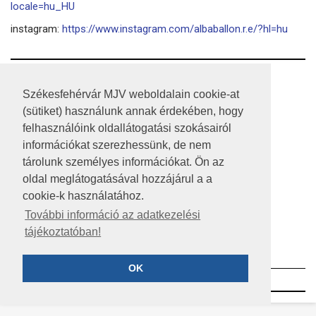
locale=hu_HU
instagram:
https://www.instagram.com/albaballon.r.e/?hl=hu
RSS
Székesfehérvár MJV weboldalain cookie-at
A HONLAP 2017.03.31-I ÁLLAPOTA
(sütiket) használunk annak érdekében, hogy
felhasználóink oldallátogatási szokásairól
JOGI NYILATKOZAT
információkat szerezhessünk, de nem
tárolunk személyes információkat. Ön az
IMPRESSZUM
oldal meglátogatásával hozzájárul a a
MÉDIAAJÁNLAT
cookie-k használatához.
További információ az adatkezelési
KÖZÉRDEKŰ ADATOK
tájékoztatóban!
ADATVÉDELEM
OK
©2023 SZÉKESFEHÉRVÁR MEGYEI JOGÚ VÁROS