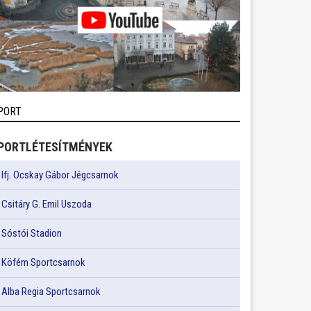
PORT
PORTLÉTESÍTMÉNYEK
Ifj. Ocskay Gábor Jégcsarnok
Csitáry G. Emil Uszoda
Sóstói Stadion
Köfém Sportcsarnok
Alba Regia Sportcsarnok