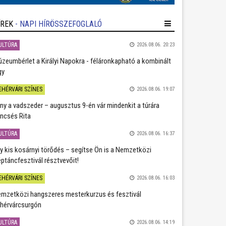
ÍREK
- NAPI HÍRÖSSZEFOGLALÓ
ULTÚRA
2026.08.06. 20:23
zeumbérlet a Királyi Napokra - féláronkapható a kombinált
gy
EHÉRVÁRI SZÍNES
2026.08.06. 19:07
ány a vadszeder – augusztus 9-én vár mindenkit a túrára
ncsés Rita
ULTÚRA
2026.08.06. 16:37
y kis kosárnyi törődés – segítse Ön is a Nemzetközi
ptáncfesztivál résztvevőit!
EHÉRVÁRI SZÍNES
2026.08.06. 16:03
mzetközi hangszeres mesterkurzus és fesztivál
hérvárcsurgón
ULTÚRA
2026.08.06. 14:19