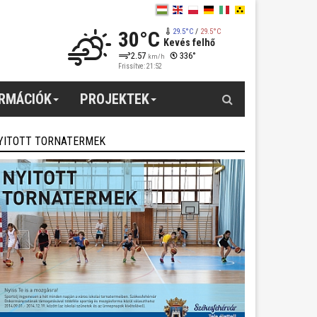
30°C
29.5°C
/
29.5°C
Kevés felhő
2.57
336°
km/h
Frissítve: 21:52
Keresés
ORMÁCIÓK
PROJEKTEK
YITOTT TORNATERMEK