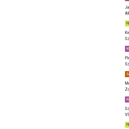
Ja
Al
F
Ki
Sz
K
Pl
Sz
G
Me
Zo
K
Sz
V5
F