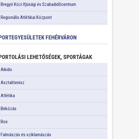
Bregyó Közi Ifjúsági és Szabadidőcentrum
Regionális Atlétikai Központ
PORTEGYESÜLETEK FEHÉRVÁRON
PORTOLÁSI LEHETŐSÉGEK, SPORTÁGAK
Aikido
Asztalitenisz
Atlétika
Birkózás
Box
Falmászás és sziklamászás