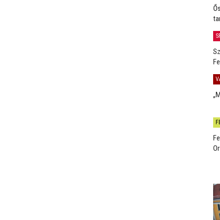
Ős
ta
S
Sz
Fe
V
„M
F
Fe
Or