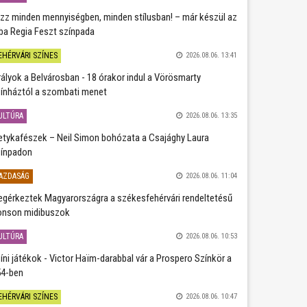
zz minden mennyiségben, minden stílusban! – már készül az
ba Regia Feszt színpada
EHÉRVÁRI SZÍNES
2026.08.06. 13:41
rályok a Belvárosban - 18 órakor indul a Vörösmarty
ínháztól a szombati menet
ULTÚRA
2026.08.06. 13:35
etykafészek – Neil Simon bohózata a Csajághy Laura
ínpadon
AZDASÁG
2026.08.06. 11:04
gérkeztek Magyarországra a székesfehérvári rendeltetésű
nson midibuszok
ULTÚRA
2026.08.06. 10:53
íni játékok - Victor Haïm-darabbal vár a Prospero Színkör a
4-ben
EHÉRVÁRI SZÍNES
2026.08.06. 10:47