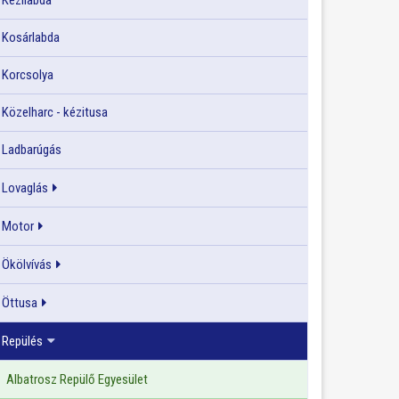
Kézilabda
Kosárlabda
Korcsolya
Közelharc - kézitusa
Ladbarúgás
Lovaglás
Motor
Ökölvívás
Öttusa
Repülés
Albatrosz Repülő Egyesület