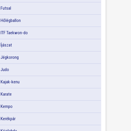
Futsal
Hőlégballon
ITF Taekwon-do
Íjászat
Jégkorong
Judo
Kajak-kenu
Karate
Kempo
Kerékpár