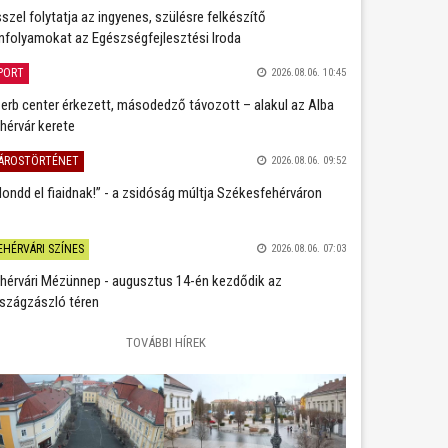
szel folytatja az ingyenes, szülésre felkészítő
nfolyamokat az Egészségfejlesztési Iroda
PORT
2026.08.06. 10:45
erb center érkezett, másodedző távozott – alakul az Alba
hérvár kerete
ÁROSTÖRTÉNET
2026.08.06. 09:52
ondd el fiaidnak!” - a zsidóság múltja Székesfehérváron
EHÉRVÁRI SZÍNES
2026.08.06. 07:03
hérvári Mézünnep - augusztus 14-én kezdődik az
szágzászló téren
TOVÁBBI HÍREK