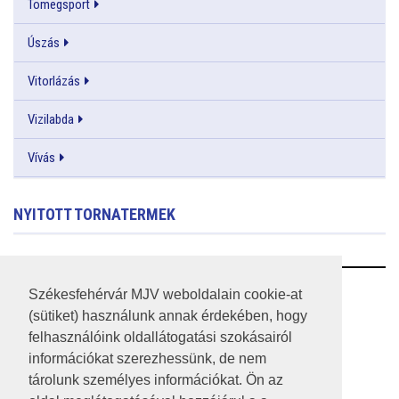
Tömegsport
Úszás
Vitorlázás
Vizilabda
Vívás
NYITOTT TORNATERMEK
RSS
Székesfehérvár MJV weboldalain cookie-at
(sütiket) használunk annak érdekében, hogy
A HONLAP 2017.03.31-I ÁLLAPOTA
felhasználóink oldallátogatási szokásairól
információkat szerezhessünk, de nem
JOGI NYILATKOZAT
tárolunk személyes információkat. Ön az