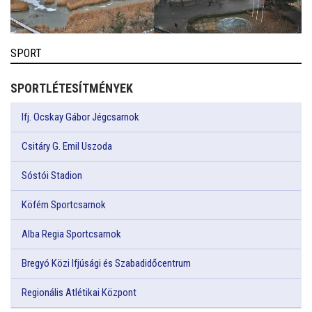
SPORT
SPORTLÉTESÍTMÉNYEK
Ifj. Ocskay Gábor Jégcsarnok
Csitáry G. Emil Uszoda
Sóstói Stadion
Köfém Sportcsarnok
Alba Regia Sportcsarnok
Bregyó Közi Ifjúsági és Szabadidőcentrum
Regionális Atlétikai Központ