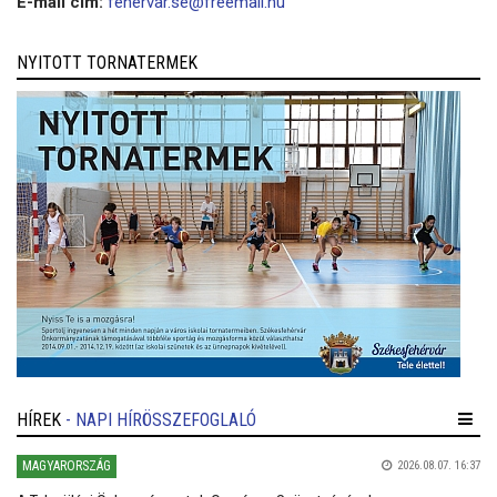
E-mail cím:
fehervar.se@freemail.hu
NYITOTT TORNATERMEK
HÍREK
- NAPI HÍRÖSSZEFOGLALÓ
MAGYARORSZÁG
2026.08.07. 16:37