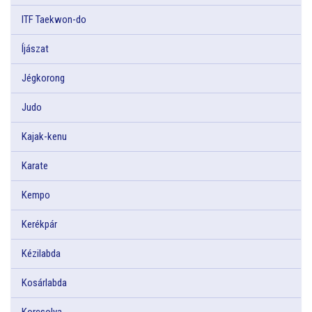
ITF Taekwon-do
Íjászat
Jégkorong
Judo
Kajak-kenu
Karate
Kempo
Kerékpár
Kézilabda
Kosárlabda
Korcsolya