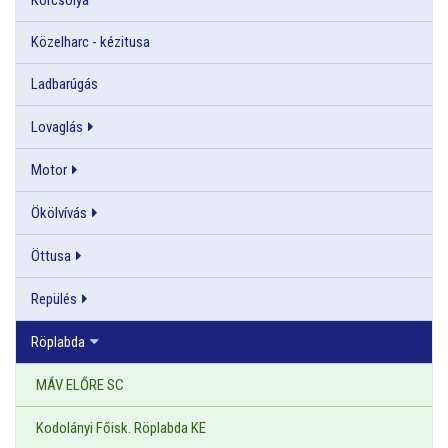
Közelharc - kézitusa
Ladbarúgás
Lovaglás
Motor
Ökölvívás
Öttusa
Repülés
Röplabda
MÁV ELŐRE SC
Kodolányi Főisk. Röplabda KE