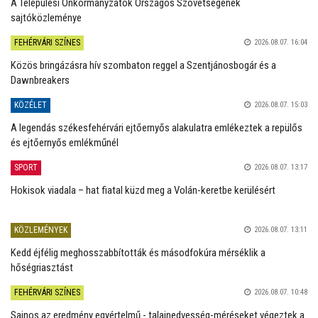
A Települési Önkormányzatok Országos Szövetségének
sajtóközleménye
FEHÉRVÁRI SZÍNES
2026.08.07. 16:04
Közös bringázásra hív szombaton reggel a Szentjánosbogár és a
Dawnbreakers
KÖZÉLET
2026.08.07. 15:03
A legendás székesfehérvári ejtőernyős alakulatra emlékeztek a repülős
és ejtőernyős emlékműnél
SPORT
2026.08.07. 13:17
Hokisok viadala – hat fiatal küzd meg a Volán-keretbe kerülésért
KÖZLEMÉNYEK
2026.08.07. 13:11
Kedd éjfélig meghosszabbították és másodfokúra mérséklik a
hőségriasztást
FEHÉRVÁRI SZÍNES
2026.08.07. 10:48
Sajnos az eredmény egyértelmű - talajnedvesség-méréseket végeztek a