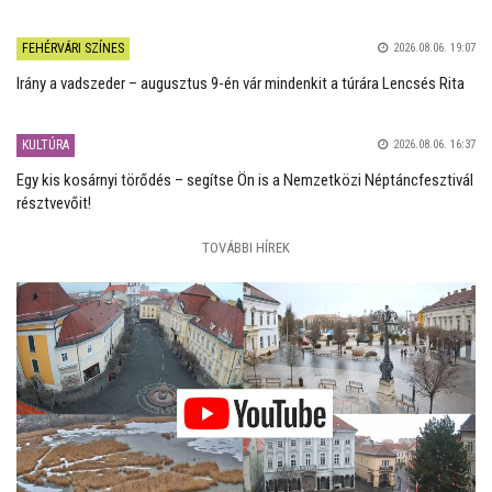
FEHÉRVÁRI SZÍNES
2026.08.06. 19:07
Irány a vadszeder – augusztus 9-én vár mindenkit a túrára Lencsés Rita
KULTÚRA
2026.08.06. 16:37
Egy kis kosárnyi törődés – segítse Ön is a Nemzetközi Néptáncfesztivál
résztvevőit!
TOVÁBBI HÍREK