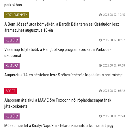
parkokban
KÖZLEMÉNYEK
2026.08.07. 10:45
A Bem József utca környékén, a Bartók Béla téren és Kisfaludon lesz
áramszünet augusztus 10-én
KULTÚRA
2026.08.07. 08:37
Vasárnap folytatódik a Hangból Kép programsorozat a Varkocs-
szobornál
KULTÚRA
2026.08.07. 07:08
Augusztus 14-én pénteken lesz Székesfehérvár fogadalmi szentmiséje
SPORT
2026.08.07. 06:42
Alaposan átalakul a MÁV Előre Foxconn női röplabdacsapatának
játékoskerete
KULTÚRA
2026.08.06. 20:23
Múzeumbérlet a Királyi Napokra - féláronkapható a kombinált jegy