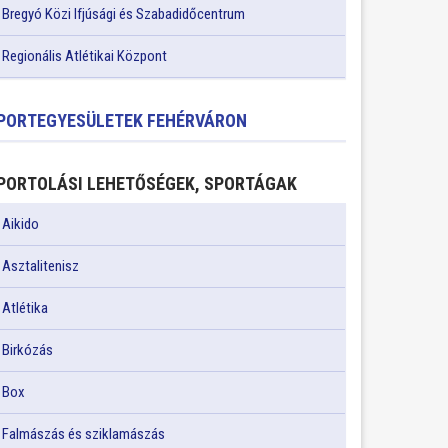
Bregyó Közi Ifjúsági és Szabadidőcentrum
Regionális Atlétikai Központ
PORTEGYESÜLETEK FEHÉRVÁRON
PORTOLÁSI LEHETŐSÉGEK, SPORTÁGAK
Aikido
Asztalitenisz
Atlétika
Birkózás
Box
Falmászás és sziklamászás