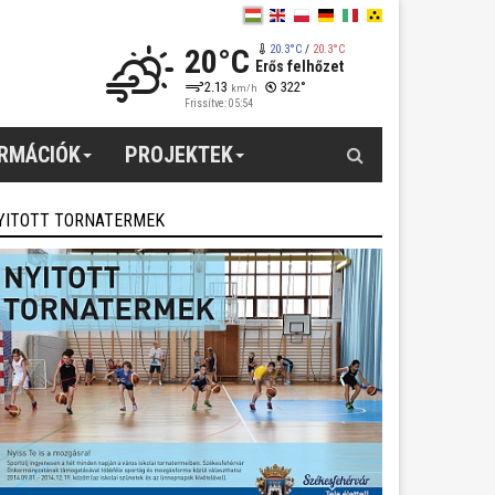
20°C
20.3°C
/
20.3°C
Erős felhőzet
2.13
322°
km/h
Frissítve: 05:54
Keresés
ORMÁCIÓK
PROJEKTEK
YITOTT TORNATERMEK