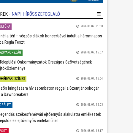
ÍREK
- NAPI HÍRÖSSZEFOGLALÓ
ULTÚRA
2026.08.07. 21:58
nél a tér! – végzős diákok koncertjével indult a háromnapos
ba Regia Feszt
AGYARORSZÁG
2026.08.07. 16:37
Települési Önkormányzatok Országos Szövetségének
jtóközleménye
EHÉRVÁRI SZÍNES
2026.08.07. 16:04
zös bringázásra hív szombaton reggel a Szentjánosbogár
 a Dawnbreakers
ÖZÉLET
2026.08.07. 15:03
legendás székesfehérvári ejtőernyős alakulatra emlékeztek
repülős és ejtőernyős emlékműnél
PORT
2026.08.07. 13:17