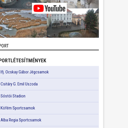
PORT
PORTLÉTESÍTMÉNYEK
Ifj. Ocskay Gábor Jégcsarnok
Csitáry G. Emil Uszoda
Sóstói Stadion
Köfém Sportcsarnok
Alba Regia Sportcsarnok