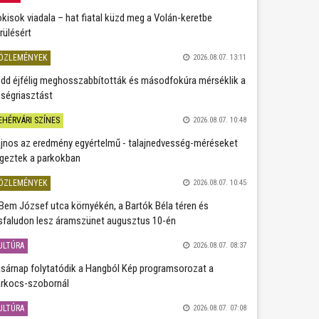
kisok viadala – hat fiatal küzd meg a Volán-keretbe
rülésért
ÖZLEMÉNYEK
2026.08.07. 13:11
dd éjfélig meghosszabbították és másodfokúra mérséklik a
ségriasztást
EHÉRVÁRI SZÍNES
2026.08.07. 10:48
jnos az eredmény egyértelmű - talajnedvesség-méréseket
geztek a parkokban
ÖZLEMÉNYEK
2026.08.07. 10:45
Bem József utca környékén, a Bartók Béla téren és
sfaludon lesz áramszünet augusztus 10-én
ULTÚRA
2026.08.07. 08:37
sárnap folytatódik a Hangból Kép programsorozat a
rkocs-szobornál
ULTÚRA
2026.08.07. 07:08