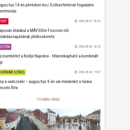
gusztus 14-én pénteken lesz Székesfehérvár fogadalmi
entmiséje
PORT
2026.08.07. 06:42
aposan átalakul a MÁV Előre Foxconn női
plabdacsapatának játékoskerete
ULTÚRA
2026.08.06. 20:23
zeumbérlet a Királyi Napokra - féláronkapható a kombinált
gy
EHÉRVÁRI SZÍNES
2026.08.06. 19:07
ány a vadszeder – augusztus 9-én vár mindenkit a túrára
ncsés Rita
TOVÁBBI HÍREK