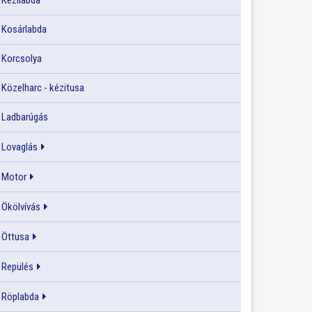
Kézilabda
Kosárlabda
Korcsolya
Közelharc - kézitusa
Ladbarúgás
Lovaglás
Motor
Ökölvívás
Öttusa
Repülés
Röplabda