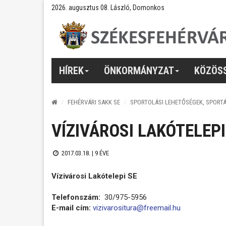
2026. augusztus 08. László, Domonkos
HÍREK
ÖNKORMÁNYZAT
KÖZÖS
FEHÉRVÁRI SAKK SE
SPORTOLÁSI LEHETŐSÉGEK, SPORT
VÍZIVÁROSI LAKÓTELEPI
2017.03.18. |
9 ÉVE
Vízivárosi Lakótelepi SE
Telefonszám:
30/975-5956
E-mail cím:
vizivarositura@freemail.hu