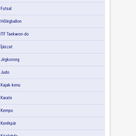
Futsal
Hőlégballon
ITF Taekwon-do
Íjászat
Jégkorong
Judo
Kajak-kenu
Karate
Kempo
Kerékpár