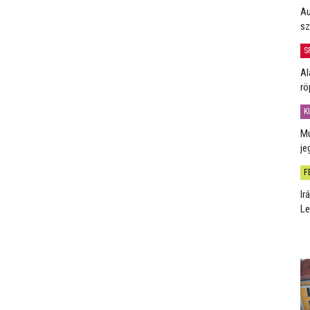
Au
sz
S
Al
rö
K
Mú
je
F
Ir
Le