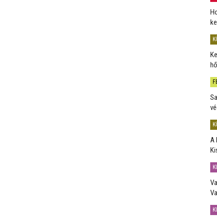
Ho
ke
K
Ke
hő
F
Sa
vé
K
A 
Ki
K
Va
Va
K