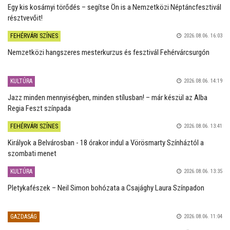
Egy kis kosárnyi törődés – segítse Ön is a Nemzetközi Néptáncfesztivál
résztvevőit!
FEHÉRVÁRI SZÍNES
2026.08.06. 16:03
Nemzetközi hangszeres mesterkurzus és fesztivál Fehérvárcsurgón
KULTÚRA
2026.08.06. 14:19
Jazz minden mennyiségben, minden stílusban! – már készül az Alba
Regia Feszt színpada
FEHÉRVÁRI SZÍNES
2026.08.06. 13:41
Királyok a Belvárosban - 18 órakor indul a Vörösmarty Színháztól a
szombati menet
KULTÚRA
2026.08.06. 13:35
Pletykafészek – Neil Simon bohózata a Csajághy Laura Színpadon
GAZDASÁG
2026.08.06. 11:04