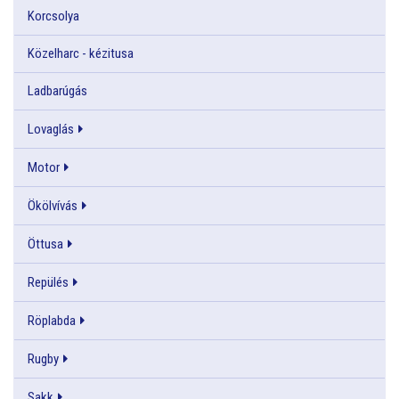
Korcsolya
Közelharc - kézitusa
Ladbarúgás
Lovaglás
Motor
Ökölvívás
Öttusa
Repülés
Röplabda
Rugby
Sakk