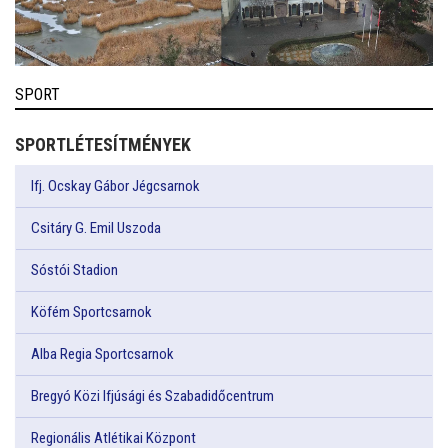
SPORT
SPORTLÉTESÍTMÉNYEK
Ifj. Ocskay Gábor Jégcsarnok
Csitáry G. Emil Uszoda
Sóstói Stadion
Köfém Sportcsarnok
Alba Regia Sportcsarnok
Bregyó Közi Ifjúsági és Szabadidőcentrum
Regionális Atlétikai Központ