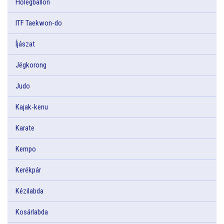
Hőlégballon
ITF Taekwon-do
Íjászat
Jégkorong
Judo
Kajak-kenu
Karate
Kempo
Kerékpár
Kézilabda
Kosárlabda