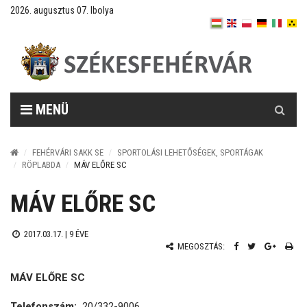
2026. augusztus 07. Ibolya
Keresés
MENÜ
FEHÉRVÁRI SAKK SE
SPORTOLÁSI LEHETŐSÉGEK, SPORTÁGAK
RÖPLABDA
MÁV ELŐRE SC
MÁV ELŐRE SC
2017.03.17. |
9 ÉVE
MEGOSZTÁS:
MÁV ELŐRE SC
Telefonszám:
20/332-9006