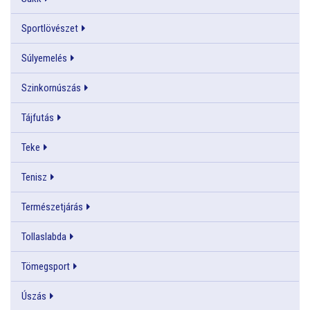
Sportlövészet
Súlyemelés
Szinkornúszás
Tájfutás
Teke
Tenisz
Természetjárás
Tollaslabda
Tömegsport
Úszás