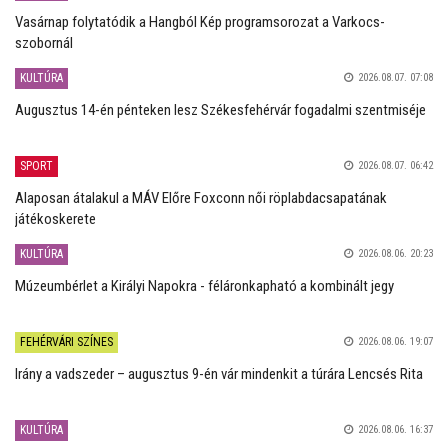
Vasárnap folytatódik a Hangból Kép programsorozat a Varkocs-
szobornál
KULTÚRA
2026.08.07. 07:08
Augusztus 14-én pénteken lesz Székesfehérvár fogadalmi szentmiséje
SPORT
2026.08.07. 06:42
Alaposan átalakul a MÁV Előre Foxconn női röplabdacsapatának
játékoskerete
KULTÚRA
2026.08.06. 20:23
Múzeumbérlet a Királyi Napokra - féláronkapható a kombinált jegy
FEHÉRVÁRI SZÍNES
2026.08.06. 19:07
Irány a vadszeder – augusztus 9-én vár mindenkit a túrára Lencsés Rita
KULTÚRA
2026.08.06. 16:37