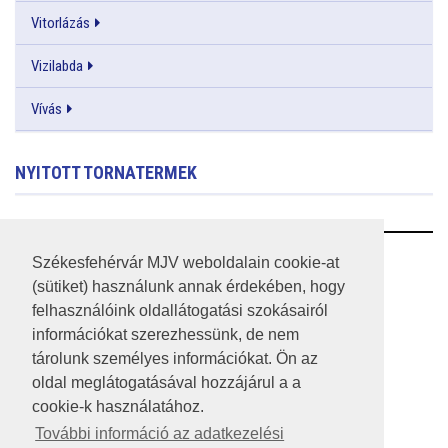
Vitorlázás
Vizilabda
Vívás
NYITOTT TORNATERMEK
RSS
Székesfehérvár MJV weboldalain cookie-at
(sütiket) használunk annak érdekében, hogy
A HONLAP 2017.03.31-I ÁLLAPOTA
felhasználóink oldallátogatási szokásairól
információkat szerezhessünk, de nem
JOGI NYILATKOZAT
tárolunk személyes információkat. Ön az
IMPRESSZUM
oldal meglátogatásával hozzájárul a a
cookie-k használatához.
MÉDIAAJÁNLAT
További információ az adatkezelési