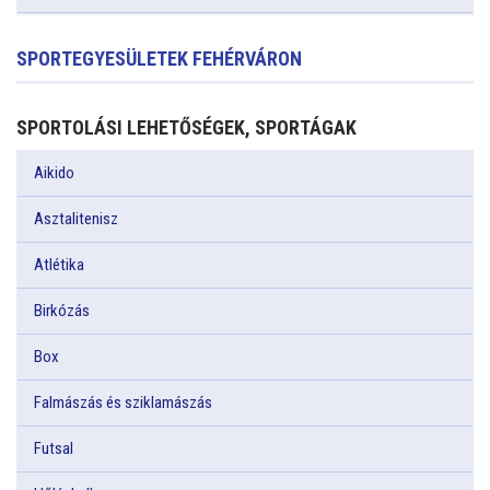
SPORTEGYESÜLETEK FEHÉRVÁRON
SPORTOLÁSI LEHETŐSÉGEK, SPORTÁGAK
Aikido
Asztalitenisz
Atlétika
Birkózás
Box
Falmászás és sziklamászás
Futsal