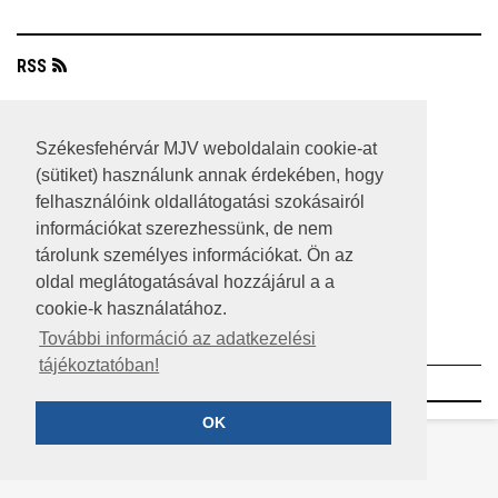
RSS
A HONLAP 2017.03.31-I ÁLLAPOTA
Székesfehérvár MJV weboldalain cookie-at
JOGI NYILATKOZAT
(sütiket) használunk annak érdekében, hogy
IMPRESSZUM
felhasználóink oldallátogatási szokásairól
információkat szerezhessünk, de nem
MÉDIAAJÁNLAT
tárolunk személyes információkat. Ön az
oldal meglátogatásával hozzájárul a a
KÖZÉRDEKŰ ADATOK
cookie-k használatához.
ADATVÉDELEM
További információ az adatkezelési
tájékoztatóban!
©2023 SZÉKESFEHÉRVÁR MEGYEI JOGÚ VÁROS
OK