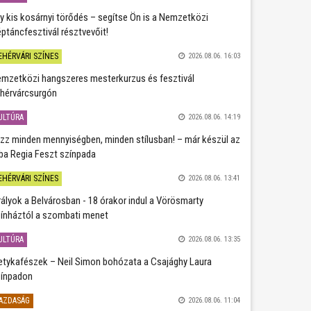
y kis kosárnyi törődés – segítse Ön is a Nemzetközi
ptáncfesztivál résztvevőit!
EHÉRVÁRI SZÍNES
2026.08.06. 16:03
mzetközi hangszeres mesterkurzus és fesztivál
hérvárcsurgón
ULTÚRA
2026.08.06. 14:19
zz minden mennyiségben, minden stílusban! – már készül az
ba Regia Feszt színpada
EHÉRVÁRI SZÍNES
2026.08.06. 13:41
rályok a Belvárosban - 18 órakor indul a Vörösmarty
ínháztól a szombati menet
ULTÚRA
2026.08.06. 13:35
etykafészek – Neil Simon bohózata a Csajághy Laura
ínpadon
AZDASÁG
2026.08.06. 11:04