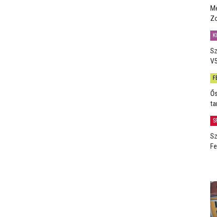
Me
Zo
K
Sz
V5
F
Ős
ta
S
Sz
Fe