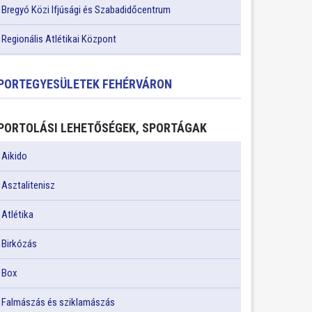
Bregyó Közi Ifjúsági és Szabadidőcentrum
Regionális Atlétikai Központ
PORTEGYESÜLETEK FEHÉRVÁRON
PORTOLÁSI LEHETŐSÉGEK, SPORTÁGAK
Aikido
Asztalitenisz
Atlétika
Birkózás
Box
Falmászás és sziklamászás