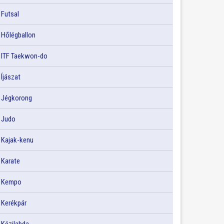
Futsal
Hőlégballon
ITF Taekwon-do
Íjászat
Jégkorong
Judo
Kajak-kenu
Karate
Kempo
Kerékpár