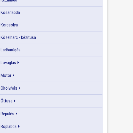
Kézilabda
Kosárlabda
Korcsolya
Közelharc - kézitusa
Ladbarúgás
Lovaglás
Motor
Ökölvívás
Öttusa
Repülés
Röplabda