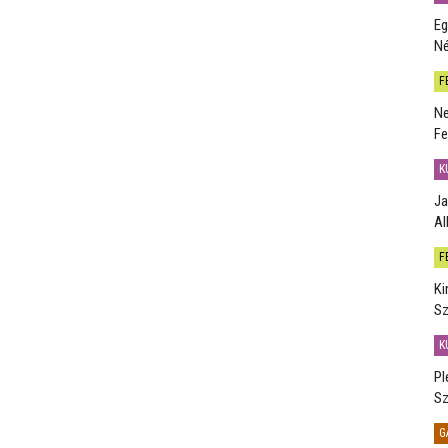
Eg
Né
F
Ne
Fe
K
Ja
Al
F
Ki
Sz
K
Pl
Sz
G