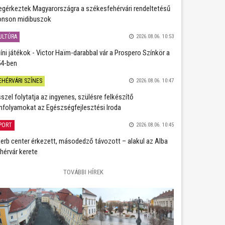
gérkeztek Magyarországra a székesfehérvári rendeltetésű
nson midibuszok
ULTÚRA
2026.08.06. 10:53
íni játékok - Victor Haïm-darabbal vár a Prospero Színkör a
4-ben
EHÉRVÁRI SZÍNES
2026.08.06. 10:47
szel folytatja az ingyenes, szülésre felkészítő
nfolyamokat az Egészségfejlesztési Iroda
PORT
2026.08.06. 10:45
erb center érkezett, másodedző távozott – alakul az Alba
hérvár kerete
TOVÁBBI HÍREK