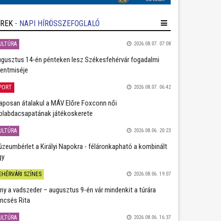
ÍREK
- NAPI HÍRÖSSZEFOGLALÓ
ULTÚRA
2026.08.07. 07:08
gusztus 14-én pénteken lesz Székesfehérvár fogadalmi
entmiséje
PORT
2026.08.07. 06:42
aposan átalakul a MÁV Előre Foxconn női
plabdacsapatának játékoskerete
ULTÚRA
2026.08.06. 20:23
zeumbérlet a Királyi Napokra - féláronkapható a kombinált
gy
EHÉRVÁRI SZÍNES
2026.08.06. 19:07
ány a vadszeder – augusztus 9-én vár mindenkit a túrára
ncsés Rita
ULTÚRA
2026.08.06. 16:37