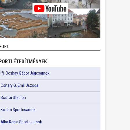
PORT
PORTLÉTESÍTMÉNYEK
Ifj. Ocskay Gábor Jégcsarnok
Csitáry G. Emil Uszoda
Sóstói Stadion
Köfém Sportcsarnok
Alba Regia Sportcsarnok