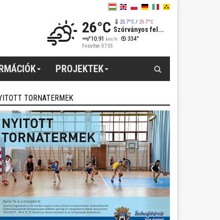
26°C
25.7°C
/
25.7°C
Szórványos fel...
10.91
334°
km/h
Frissítve: 07:55
Keresés
ORMÁCIÓK
PROJEKTEK
YITOTT TORNATERMEK