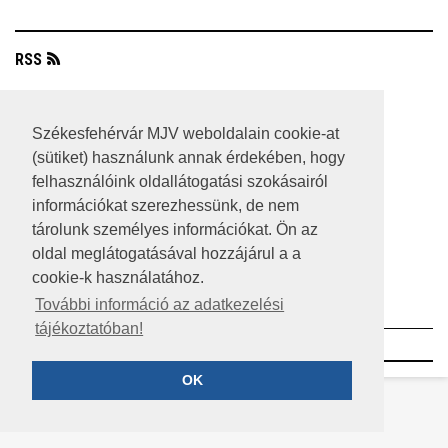
RSS
A HONLAP 2017.03.31-I ÁLLAPOTA
Székesfehérvár MJV weboldalain cookie-at
JOGI NYILATKOZAT
(sütiket) használunk annak érdekében, hogy
IMPRESSZUM
felhasználóink oldallátogatási szokásairól
információkat szerezhessünk, de nem
MÉDIAAJÁNLAT
tárolunk személyes információkat. Ön az
oldal meglátogatásával hozzájárul a a
KÖZÉRDEKŰ ADATOK
cookie-k használatához.
ADATVÉDELEM
További információ az adatkezelési
tájékoztatóban!
©2023 SZÉKESFEHÉRVÁR MEGYEI JOGÚ VÁROS
OK