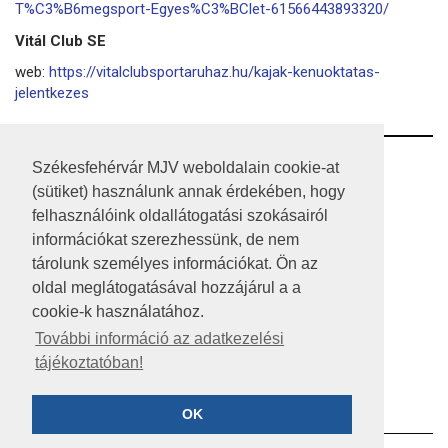
T%C3%B6megsport-Egyes%C3%BClet-61566443893320/
Vitál Club SE
web:
https://vitalclubsportaruhaz.hu/kajak-kenuoktatas-
jelentkezes
RSS
Székesfehérvár MJV weboldalain cookie-at
(sütiket) használunk annak érdekében, hogy
A HONLAP 2017.03.31-I ÁLLAPOTA
felhasználóink oldallátogatási szokásairól
információkat szerezhessünk, de nem
JOGI NYILATKOZAT
tárolunk személyes információkat. Ön az
IMPRESSZUM
oldal meglátogatásával hozzájárul a a
cookie-k használatához.
MÉDIAAJÁNLAT
További információ az adatkezelési
tájékoztatóban!
KÖZÉRDEKŰ ADATOK
ADATVÉDELEM
OK