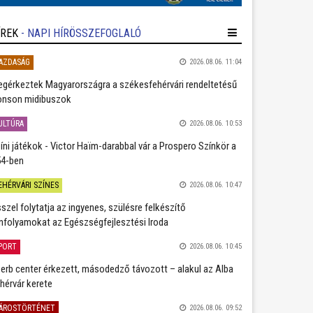
ÍREK
- NAPI HÍRÖSSZEFOGLALÓ
AZDASÁG
2026.08.06. 11:04
gérkeztek Magyarországra a székesfehérvári rendeltetésű
nson midibuszok
ULTÚRA
2026.08.06. 10:53
íni játékok - Victor Haïm-darabbal vár a Prospero Színkör a
4-ben
EHÉRVÁRI SZÍNES
2026.08.06. 10:47
szel folytatja az ingyenes, szülésre felkészítő
nfolyamokat az Egészségfejlesztési Iroda
PORT
2026.08.06. 10:45
erb center érkezett, másodedző távozott – alakul az Alba
hérvár kerete
ÁROSTÖRTÉNET
2026.08.06. 09:52