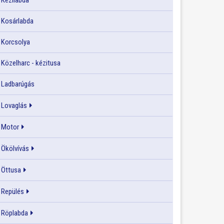
Kézilabda
Kosárlabda
Korcsolya
Közelharc - kézitusa
Ladbarúgás
Lovaglás
Motor
Ökölvívás
Öttusa
Repülés
Röplabda