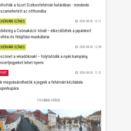
oltották a tüzet Székesfehérvár határában - mindenki
sszamehetett az otthonába
EHÉRVÁRI SZÍNES
2026.08.05. 15:11
bilstég a Csónakázó-tónál – elkezdődtek a japánkert
vítési és felújítási munkálatai
EHÉRVÁRI SZÍNES
2026.08.05. 12:38
szönet a véradóknak! – folytatódik a nyári kampány,
ncertjegyeket lehet nyerni
PORT
2026.08.05. 11:21
r megvásárolhatók a jegyek a fehérvári kézilabda
uperkupára
TOVÁBBI HÍREK