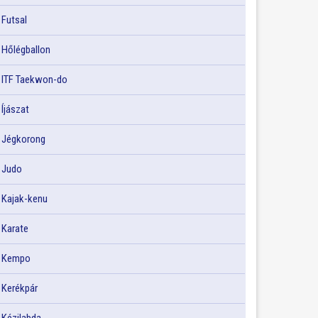
Futsal
Hőlégballon
ITF Taekwon-do
Íjászat
Jégkorong
Judo
Kajak-kenu
Karate
Kempo
Kerékpár