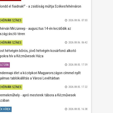
ondd el fiaidnak!” - a zsidóság múltja Székesfehérváron
EHÉRVÁRI SZÍNES
2026.08.06. 07:03
hérvári Mézünnep - augusztus 14-én kezdődik az
szágzászló téren
EHÉRVÁRI SZÍNES
2026.08.06. 06:42
st hétvégén bőrös, jövő hétvégén kosárfonó alkotó
pokra hív a Kézművesek Háza
ULTÚRA
2026.08.05. 17:59
ndennapi élet a középkori Magyarországon címmel nyílt
galmas tablókiállítás a Városi Levéltárban
EHÉRVÁRI SZÍNES
2026.08.05. 17:22
ermekműhely - apró mesterek tábora a Kézművesek
ázában
ÉK HÍREK
2026.08.05. 16:38