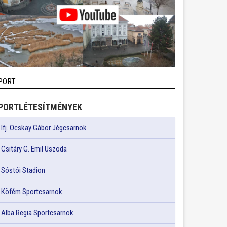
PORT
PORTLÉTESÍTMÉNYEK
Ifj. Ocskay Gábor Jégcsarnok
Csitáry G. Emil Uszoda
Sóstói Stadion
Köfém Sportcsarnok
Alba Regia Sportcsarnok