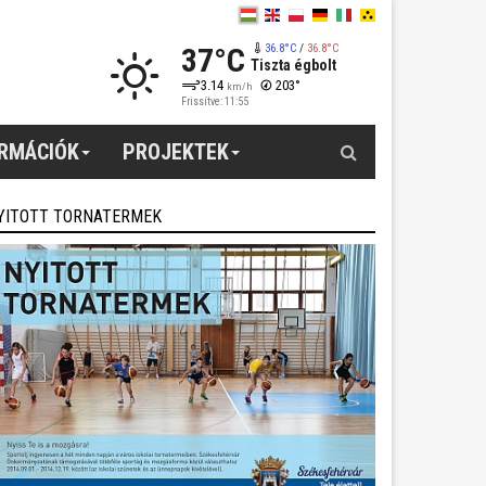
37°C
36.8°C
/
36.8°C
Tiszta égbolt
3.14
203°
km/h
Frissítve: 11:55
Keresés
ORMÁCIÓK
PROJEKTEK
YITOTT TORNATERMEK