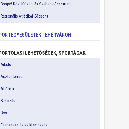
Bregyó Közi Ifjúsági és Szabadidőcentrum
Regionális Atlétikai Központ
PORTEGYESÜLETEK FEHÉRVÁRON
PORTOLÁSI LEHETŐSÉGEK, SPORTÁGAK
Aikido
Asztalitenisz
Atlétika
Birkózás
Box
Falmászás és sziklamászás