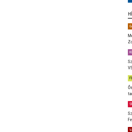
H
G
Me
Zo
K
Sz
V5
F
Ős
ta
S
Sz
Fe
V