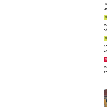
El
vi
F
Mo
bő
F
Kö
ko
S
Má
sz