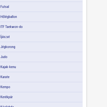
Futsal
Hőlégballon
ITF Taekwon-do
Íjászat
Jégkorong
Judo
Kajak-kenu
Karate
Kempo
Kerékpár