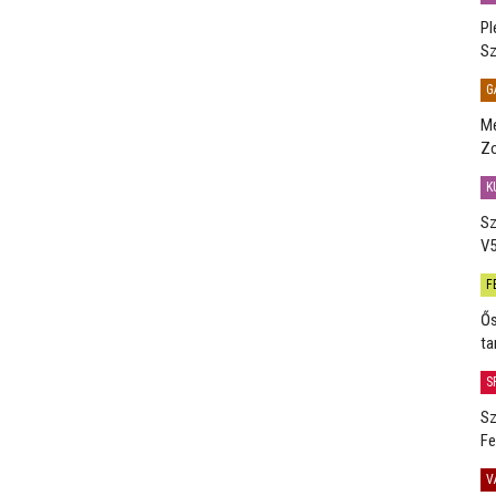
Pl
Sz
G
Me
Zo
K
Sz
V5
F
Ős
ta
S
Sz
Fe
V