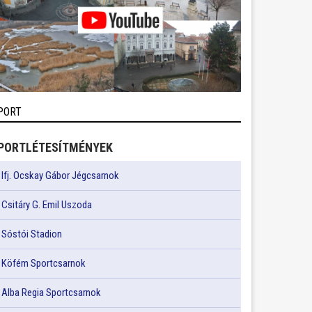
PORT
PORTLÉTESÍTMÉNYEK
Ifj. Ocskay Gábor Jégcsarnok
Csitáry G. Emil Uszoda
Sóstói Stadion
Köfém Sportcsarnok
Alba Regia Sportcsarnok