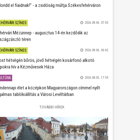
ondd el fiaidnak!” - a zsidóság múltja Székesfehérváron
EHÉRVÁRI SZÍNES
2026.08.06. 07:03
hérvári Mézünnep - augusztus 14-én kezdődik az
szágzászló téren
EHÉRVÁRI SZÍNES
2026.08.06. 06:42
st hétvégén bőrös, jövő hétvégén kosárfonó alkotó
pokra hív a Kézművesek Háza
ULTÚRA
2026.08.05. 17:59
ndennapi élet a középkori Magyarországon címmel nyílt
galmas tablókiállítás a Városi Levéltárban
TOVÁBBI HÍREK