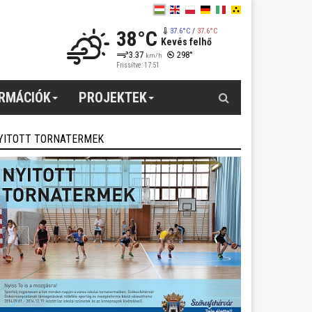
38°C
37.6°C
/
37.6°C
Kevés felhő
3.37
298°
km/h
Frissítve: 17:51
Keresés
ORMÁCIÓK
PROJEKTEK
YITOTT TORNATERMEK