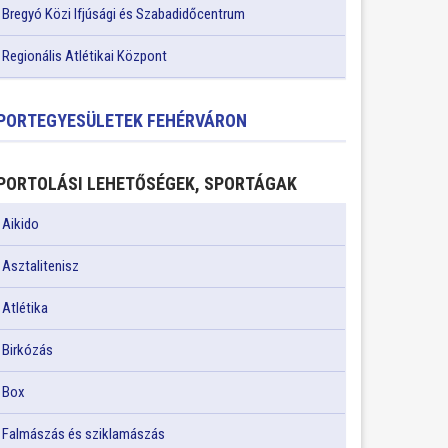
Bregyó Közi Ifjúsági és Szabadidőcentrum
Regionális Atlétikai Központ
PORTEGYESÜLETEK FEHÉRVÁRON
PORTOLÁSI LEHETŐSÉGEK, SPORTÁGAK
Aikido
Asztalitenisz
Atlétika
Birkózás
Box
Falmászás és sziklamászás