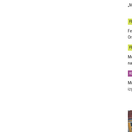
„M
F
Fe
Or
F
Mo
na
K
Mi
iz