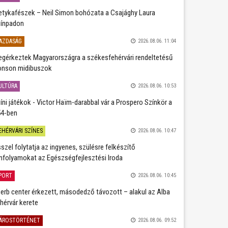
etykafészek – Neil Simon bohózata a Csajághy Laura
ínpadon
AZDASÁG
2026.08.06. 11:04
gérkeztek Magyarországra a székesfehérvári rendeltetésű
nson midibuszok
ULTÚRA
2026.08.06. 10:53
íni játékok - Victor Haïm-darabbal vár a Prospero Színkör a
4-ben
EHÉRVÁRI SZÍNES
2026.08.06. 10:47
szel folytatja az ingyenes, szülésre felkészítő
nfolyamokat az Egészségfejlesztési Iroda
PORT
2026.08.06. 10:45
erb center érkezett, másodedző távozott – alakul az Alba
hérvár kerete
ÁROSTÖRTÉNET
2026.08.06. 09:52