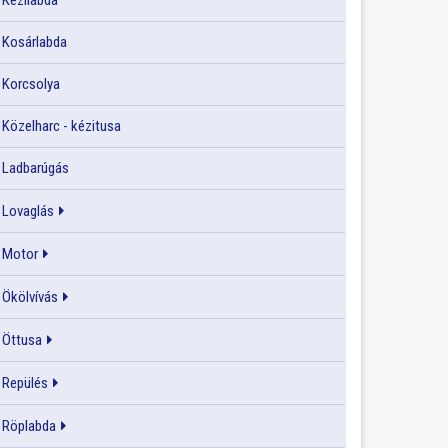
Kézilabda
Kosárlabda
Korcsolya
Közelharc - kézitusa
Ladbarúgás
Lovaglás
Motor
Ökölvívás
Öttusa
Repülés
Röplabda