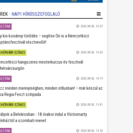
ÍREK
- NAPI HÍRÖSSZEFOGLALÓ
ULTÚRA
2026.08.06. 16:37
y kis kosárnyi törődés – segítse Ön is a Nemzetközi
ptáncfesztivál résztvevőit!
EHÉRVÁRI SZÍNES
2026.08.06. 16:03
mzetközi hangszeres mesterkurzus és fesztivál
hérvárcsurgón
ULTÚRA
2026.08.06. 14:19
zz minden mennyiségben, minden stílusban! – már készül az
ba Regia Feszt színpada
EHÉRVÁRI SZÍNES
2026.08.06. 13:41
rályok a Belvárosban - 18 órakor indul a Vörösmarty
ínháztól a szombati menet
ULTÚRA
2026.08.06. 13:35