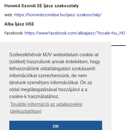
Honvéd Szondi SE Íjász szakosztály
web:
https://honvedszondise.hu/ijasz-szakosztaly/
Alba Íjász HSE
facebook:
https://www.facebook.com/albaijasz/?locale=hu_HU
RSS
Székesfehérvár MJV weboldalain cookie-at
(sütiket) használunk annak érdekében, hogy
A HONLAP 2017.03.31-I ÁLLAPOTA
felhasználóink oldallátogatási szokásairól
információkat szerezhessünk, de nem
JOGI NYILATKOZAT
tárolunk személyes információkat. Ön az
IMPRESSZUM
oldal meglátogatásával hozzájárul a a
cookie-k használatához.
MÉDIAAJÁNLAT
További információ az adatkezelési
tájékoztatóban!
KÖZÉRDEKŰ ADATOK
ADATVÉDELEM
OK