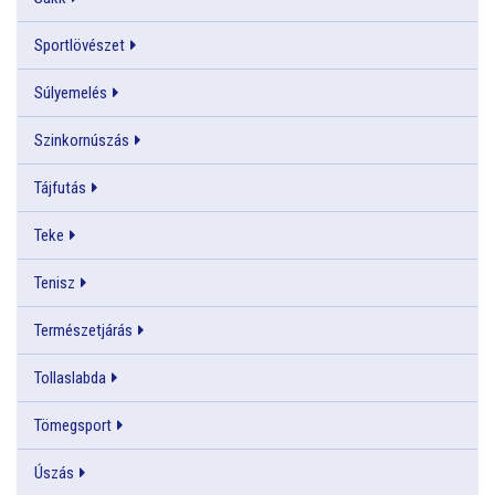
Sportlövészet
Súlyemelés
Szinkornúszás
Tájfutás
Teke
Tenisz
Természetjárás
Tollaslabda
Tömegsport
Úszás