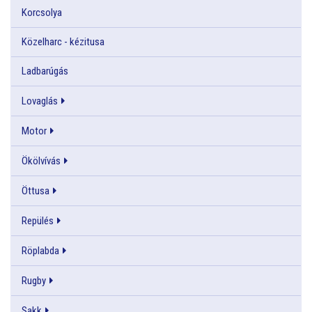
Korcsolya
Közelharc - kézitusa
Ladbarúgás
Lovaglás
Motor
Ökölvívás
Öttusa
Repülés
Röplabda
Rugby
Sakk