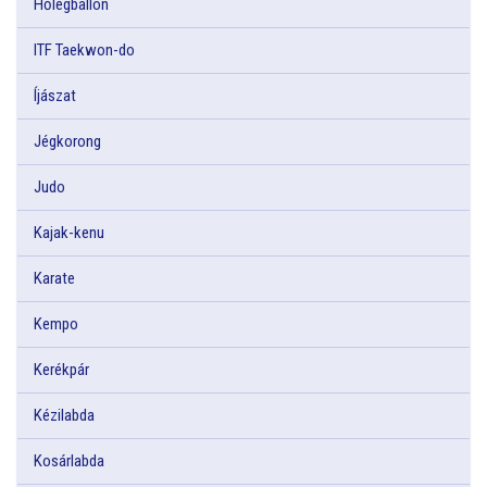
Hőlégballon
ITF Taekwon-do
Íjászat
Jégkorong
Judo
Kajak-kenu
Karate
Kempo
Kerékpár
Kézilabda
Kosárlabda