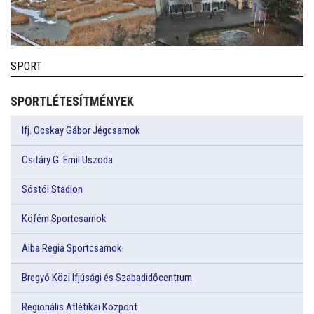
SPORT
SPORTLÉTESÍTMÉNYEK
Ifj. Ocskay Gábor Jégcsarnok
Csitáry G. Emil Uszoda
Sóstói Stadion
Köfém Sportcsarnok
Alba Regia Sportcsarnok
Bregyó Közi Ifjúsági és Szabadidőcentrum
Regionális Atlétikai Központ