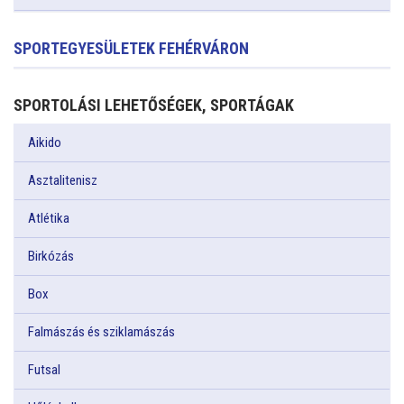
SPORTEGYESÜLETEK FEHÉRVÁRON
SPORTOLÁSI LEHETŐSÉGEK, SPORTÁGAK
Aikido
Asztalitenisz
Atlétika
Birkózás
Box
Falmászás és sziklamászás
Futsal