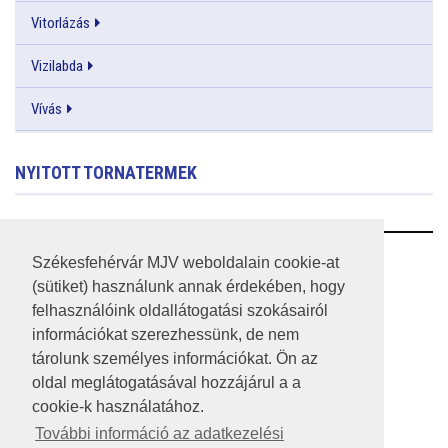
Vitorlázás
Vizilabda
Vívás
NYITOTT TORNATERMEK
RSS
Székesfehérvár MJV weboldalain cookie-at
(sütiket) használunk annak érdekében, hogy
A HONLAP 2017.03.31-I ÁLLAPOTA
felhasználóink oldallátogatási szokásairól
információkat szerezhessünk, de nem
JOGI NYILATKOZAT
tárolunk személyes információkat. Ön az
IMPRESSZUM
oldal meglátogatásával hozzájárul a a
cookie-k használatához.
MÉDIAAJÁNLAT
További információ az adatkezelési