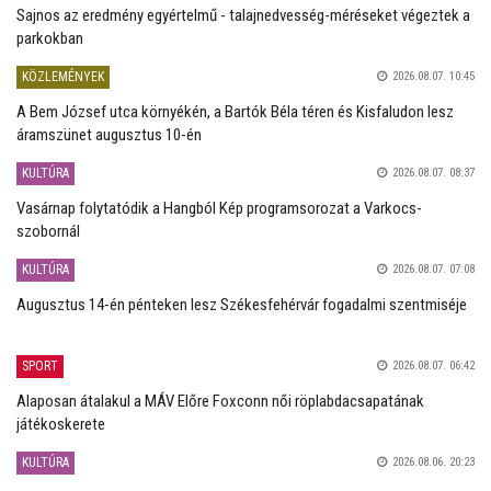
Sajnos az eredmény egyértelmű - talajnedvesség-méréseket végeztek a
parkokban
KÖZLEMÉNYEK
2026.08.07. 10:45
A Bem József utca környékén, a Bartók Béla téren és Kisfaludon lesz
áramszünet augusztus 10-én
KULTÚRA
2026.08.07. 08:37
Vasárnap folytatódik a Hangból Kép programsorozat a Varkocs-
szobornál
KULTÚRA
2026.08.07. 07:08
Augusztus 14-én pénteken lesz Székesfehérvár fogadalmi szentmiséje
SPORT
2026.08.07. 06:42
Alaposan átalakul a MÁV Előre Foxconn női röplabdacsapatának
játékoskerete
KULTÚRA
2026.08.06. 20:23