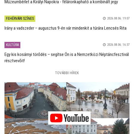
Múzeumbérlet a Királyi Napokra - féláronkapható a kombinált jegy
FEHÉRVÁRI SZÍNES
2026.08.06. 19:07
Irány a vadszeder – augusztus 9-én vár mindenkit a túrára Lencsés Rita
KULTÚRA
2026.08.06. 16:37
Egy kis kosárnyi törődés – segítse Ön is a Nemzetközi Néptáncfesztivál
résztvevőit!
TOVÁBBI HÍREK