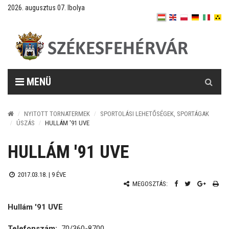
2026. augusztus 07. Ibolya
Keresés
MENÜ
NYITOTT TORNATERMEK
SPORTOLÁSI LEHETŐSÉGEK, SPORTÁGAK
ÚSZÁS
HULLÁM '91 UVE
HULLÁM '91 UVE
2017.03.18. |
9 ÉVE
MEGOSZTÁS:
Hullám '91 UVE
Telefonszám:
70/360-8700