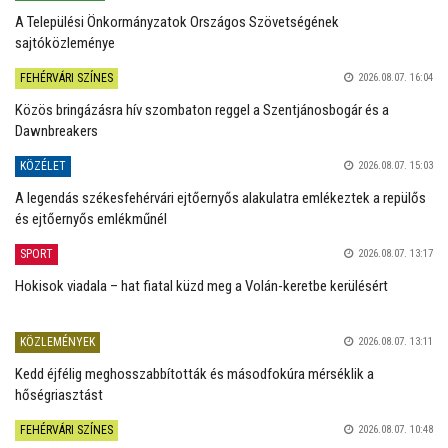
A Települési Önkormányzatok Országos Szövetségének
sajtóközleménye
FEHÉRVÁRI SZÍNES
2026.08.07. 16:04
Közös bringázásra hív szombaton reggel a Szentjánosbogár és a
Dawnbreakers
KÖZÉLET
2026.08.07. 15:03
A legendás székesfehérvári ejtőernyős alakulatra emlékeztek a repülős
és ejtőernyős emlékműnél
SPORT
2026.08.07. 13:17
Hokisok viadala – hat fiatal küzd meg a Volán-keretbe kerülésért
KÖZLEMÉNYEK
2026.08.07. 13:11
Kedd éjfélig meghosszabbították és másodfokúra mérséklik a
hőségriasztást
FEHÉRVÁRI SZÍNES
2026.08.07. 10:48