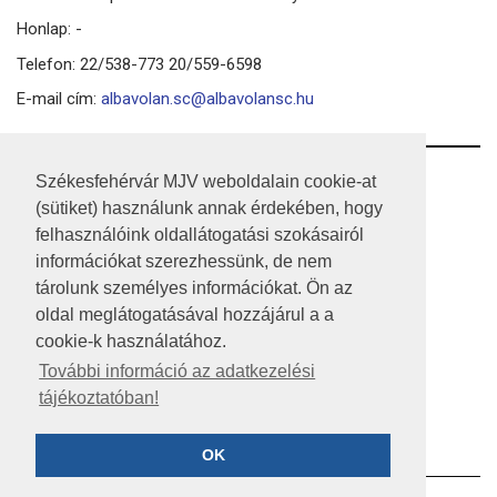
Honlap: -
Telefon: 22/538-773 20/559-6598
E-mail cím:
albavolan.sc@albavolansc.hu
RSS
Székesfehérvár MJV weboldalain cookie-at
(sütiket) használunk annak érdekében, hogy
A HONLAP 2017.03.31-I ÁLLAPOTA
felhasználóink oldallátogatási szokásairól
információkat szerezhessünk, de nem
JOGI NYILATKOZAT
tárolunk személyes információkat. Ön az
IMPRESSZUM
oldal meglátogatásával hozzájárul a a
cookie-k használatához.
MÉDIAAJÁNLAT
További információ az adatkezelési
tájékoztatóban!
KÖZÉRDEKŰ ADATOK
ADATVÉDELEM
OK
©2023 SZÉKESFEHÉRVÁR MEGYEI JOGÚ VÁROS