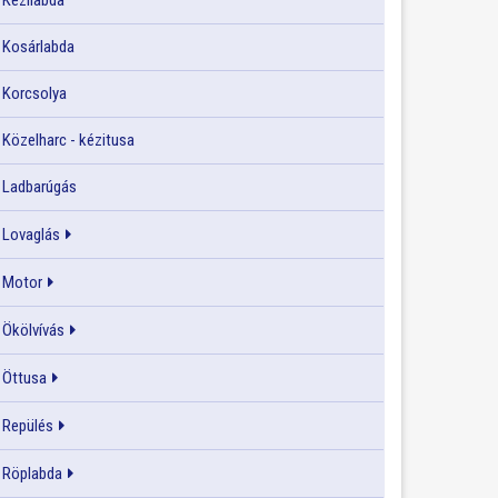
Kézilabda
Kosárlabda
Korcsolya
Közelharc - kézitusa
Ladbarúgás
Lovaglás
Motor
Ökölvívás
Öttusa
Repülés
Röplabda