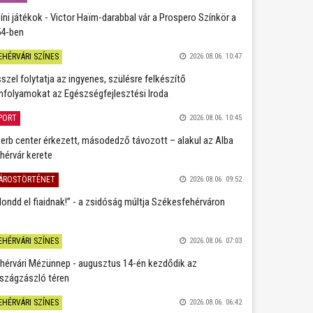
íni játékok - Victor Haïm-darabbal vár a Prospero Színkör a
4-ben
EHÉRVÁRI SZÍNES
2026.08.06. 10:47
szel folytatja az ingyenes, szülésre felkészítő
nfolyamokat az Egészségfejlesztési Iroda
PORT
2026.08.06. 10:45
erb center érkezett, másodedző távozott – alakul az Alba
hérvár kerete
ÁROSTÖRTÉNET
2026.08.06. 09:52
ondd el fiaidnak!” - a zsidóság múltja Székesfehérváron
EHÉRVÁRI SZÍNES
2026.08.06. 07:03
hérvári Mézünnep - augusztus 14-én kezdődik az
szágzászló téren
EHÉRVÁRI SZÍNES
2026.08.06. 06:42