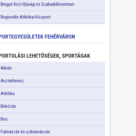
Bregyó Közi Ifjúsági és Szabadidőcentrum
Regionális Atlétikai Központ
PORTEGYESÜLETEK FEHÉRVÁRON
PORTOLÁSI LEHETŐSÉGEK, SPORTÁGAK
Aikido
Asztalitenisz
Atlétika
Birkózás
Box
Falmászás és sziklamászás