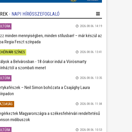
ÍREK
- NAPI HÍRÖSSZEFOGLALÓ
ULTÚRA
2026.08.06. 14:19
zz minden mennyiségben, minden stílusban! – már készül az
ba Regia Feszt színpada
EHÉRVÁRI SZÍNES
2026.08.06. 13:41
rályok a Belvárosban - 18 órakor indul a Vörösmarty
ínháztól a szombati menet
ULTÚRA
2026.08.06. 13:35
etykafészek – Neil Simon bohózata a Csajághy Laura
ínpadon
AZDASÁG
2026.08.06. 11:04
gérkeztek Magyarországra a székesfehérvári rendeltetésű
nson midibuszok
ULTÚRA
2026.08.06. 10:53