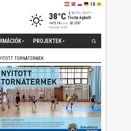
38°C
38.3°C
/
38.3°C
Tiszta égbolt
3.14
230°
km/h
Frissítve: 13:53
Keresés
ORMÁCIÓK
PROJEKTEK
YITOTT TORNATERMEK