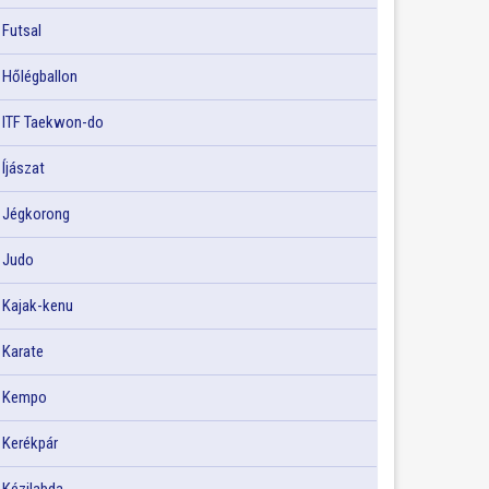
Futsal
Hőlégballon
ITF Taekwon-do
Íjászat
Jégkorong
Judo
Kajak-kenu
Karate
Kempo
Kerékpár