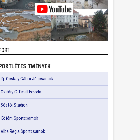
PORT
PORTLÉTESÍTMÉNYEK
Ifj. Ocskay Gábor Jégcsarnok
Csitáry G. Emil Uszoda
Sóstói Stadion
Köfém Sportcsarnok
Alba Regia Sportcsarnok