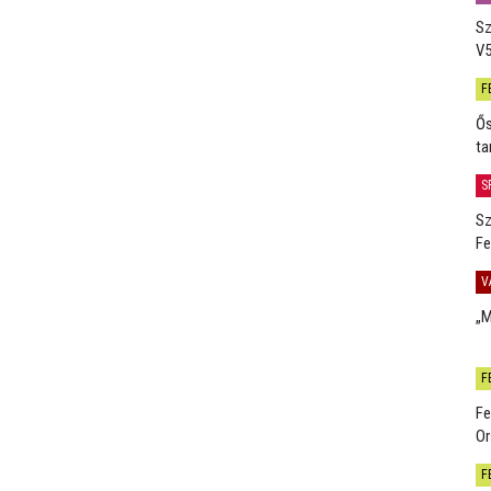
Sz
V5
F
Ős
ta
S
Sz
Fe
V
„M
F
Fe
Or
F