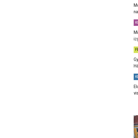
Mo
na
K
Mi
iz
F
Gy
H
K
El
vi