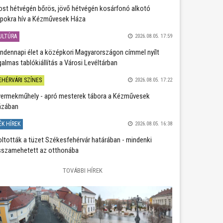
st hétvégén bőrös, jövő hétvégén kosárfonó alkotó
pokra hív a Kézművesek Háza
ULTÚRA
2026.08.05. 17:59
ndennapi élet a középkori Magyarországon címmel nyílt
galmas tablókiállítás a Városi Levéltárban
EHÉRVÁRI SZÍNES
2026.08.05. 17:22
ermekműhely - apró mesterek tábora a Kézművesek
ázában
ÉK HÍREK
2026.08.05. 16:38
oltották a tüzet Székesfehérvár határában - mindenki
sszamehetett az otthonába
TOVÁBBI HÍREK