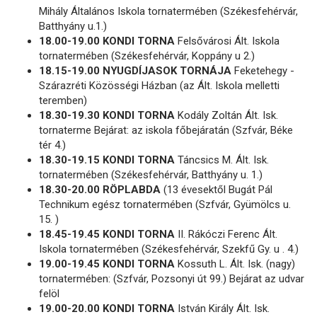
Mihály Általános Iskola tornatermében (Székesfehérvár,
Batthyány u.1.)
18.00-19.00 KONDI TORNA
Felsővárosi Ált. Iskola
tornatermében (Székesfehérvár, Koppány u 2.)
18.15-19.00 NYUGDÍJASOK TORNÁJA
Feketehegy -
Szárazréti Közösségi Házban (az Ált. Iskola melletti
teremben)
18.30-19.30 KONDI TORNA
Kodály Zoltán Ált. Isk.
tornaterme Bejárat: az iskola főbejáratán (Szfvár, Béke
tér 4.)
18.30-19.15 KONDI TORNA
Táncsics M. Ált. Isk.
tornatermében (Székesfehérvár, Batthyány u. 1.)
18.30-20.00 RÖPLABDA
(13 évesektől Bugát Pál
Technikum egész tornatermében (Szfvár, Gyümölcs u.
15. )
18.45-19.45 KONDI TORNA
II. Rákóczi Ferenc Ált.
Iskola tornatermében (Székesfehérvár, Szekfű Gy. u . 4.)
19.00-19.45 KONDI TORNA
Kossuth L. Ált. Isk. (nagy)
tornatermében: (Szfvár, Pozsonyi út 99.) Bejárat az udvar
felöl
19.00-20.00 KONDI TORNA
István Király Ált. Isk.