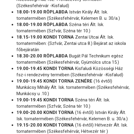
(Székesfehérvár -Kisfalud)
18.00-19.00 RÖPLABDA
István Király Ált. Isk.
tornatermében (Székesfehérvár, Kelemen B. u. 30/a.)
18.00-19.00 RÖPLABDA
Széna téri Ált. Isk.
tornatermében (Szfvár, Széna tér 10.)
18.15-19.00 KONDI TORNA
Zentai Utcai Ált. Isk.
tornatermében: (Szfvár, Zentai utca 8.) Bejárat az iskola
főbejáratán
18.30-20.00 RÖPLABDA
Bugát Pál Technikum egész
tornatermében (Székesfehérvár, Gyümölcs utca 15.)
19.00-19.45 KONDI TORNA
Kisfaludi Közösségi Ház
fsz-i rendezvény termében (Székesfehérvár -Kisfalud)
19.00-19.45 KONDI TORNA ZENÉRE
(16 évtől)
Munkácsy Mihály Ált. Isk. tornatermében (Székesfehérvár,
Munkácsy u .10.)
19.00-19.45 KONDI TORNA
Széna téri Ált. Isk.
tornatermében (Szfvár, Széna tér 10.)
19.00-20.00 KONDI TORNA
(16 évtől) István Király Ált.
Isk. tornatermében (Székesfehérvár, Kelemen B. u. 30/a.)
19.15-20.00 KONDI TORNA
(16 évtől) Hétvezér Ált. Isk.
tornatermében (Székesfehérvár, Hétvezér tér )