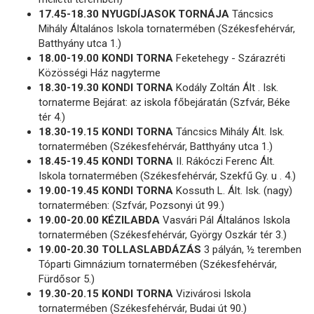
17.45-18.30 NYUGDÍJASOK TORNÁJA
Táncsics
Mihály Általános Iskola tornatermében (Székesfehérvár,
Batthyány utca 1.)
18.00-19.00 KONDI TORNA
Feketehegy - Szárazréti
Közösségi Ház nagyterme
18.30-19.30 KONDI TORNA
Kodály Zoltán Ált . Isk.
tornaterme Bejárat: az iskola főbejáratán (Szfvár, Béke
tér 4.)
18.30-19.15 KONDI TORNA
Táncsics Mihály Ált. Isk.
tornatermében (Székesfehérvár, Batthyány utca 1.)
18.45-19.45 KONDI TORNA
II. Rákóczi Ferenc Ált.
Iskola tornatermében (Székesfehérvár, Szekfű Gy. u . 4.)
19.00-19.45 KONDI TORNA
Kossuth L. Ált. Isk. (nagy)
tornatermében: (Szfvár, Pozsonyi út 99.)
19.00-20.00 KÉZILABDA
Vasvári Pál Általános Iskola
tornatermében (Székesfehérvár, György Oszkár tér 3.)
19.00-20.30 TOLLASLABDÁZÁS
3 pályán, ½ teremben
Tóparti Gimnázium tornatermében (Székesfehérvár,
Fürdősor 5.)
19.30-20.15 KONDI TORNA
Vizivárosi Iskola
tornatermében (Székesfehérvár, Budai út 90.)