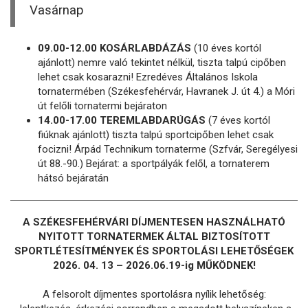
Vasárnap
09.00-12.00 KOSÁRLABDÁZÁS
(10 éves kortól
ajánlott) nemre való tekintet nélkül, tiszta talpú cipőben
lehet csak kosarazni! Ezredéves Általános Iskola
tornatermében (Székesfehérvár, Havranek J. út 4.) a Móri
út felőli tornatermi bejáraton
14.00-17.00 TEREMLABDARÚGÁS
(7 éves kortól
fiúknak ajánlott) tiszta talpú sportcipőben lehet csak
focizni! Árpád Technikum tornaterme (Szfvár, Seregélyesi
út 88.-90.) Bejárat: a sportpályák felől, a tornaterem
hátsó bejáratán
A SZÉKESFEHÉRVÁRI DÍJMENTESEN HASZNÁLHATÓ
NYITOTT TORNATERMEK ÁLTAL BIZTOSÍTOTT
SPORTLÉTESÍTMÉNYEK ÉS SPORTOLÁSI LEHETŐSÉGEK
2026. 04. 13 – 2026.06.19-ig MŰKÖDNEK!
A felsorolt díjmentes sportolásra nyílik lehetőség: