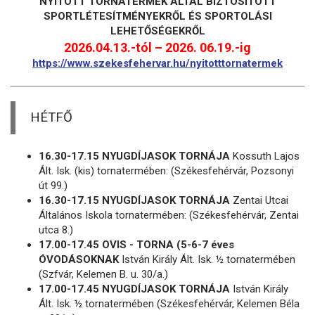
NYITOTT TORNATERMEK ÁLTAL BIZTOSÍTOTT
SPORTLÉTESÍTMÉNYEKRŐL ÉS SPORTOLÁSI
LEHETŐSÉGEKRŐL
2026.04.13.-tól – 2026. 06.19.-ig
https://www.szekesfehervar.hu/nyitotttornatermek
HÉTFŐ
16.30-17.15 NYUGDÍJASOK TORNÁJA
Kossuth Lajos
Ált. Isk. (kis) tornatermében: (Székesfehérvár, Pozsonyi
út 99.)
16.30-17.15 NYUGDÍJASOK TORNÁJA
Zentai Utcai
Általános Iskola tornatermében: (Székesfehérvár, Zentai
utca 8.)
17.00-17.45 OVIS - TORNA (5-6-7 éves
ÓVODÁSOKNAK
István Király Ált. Isk. ½ tornatermében
(Szfvár, Kelemen B. u. 30/a.)
17.00-17.45 NYUGDÍJASOK TORNÁJA
István Király
Ált. Isk. ½ tornatermében (Székesfehérvár, Kelemen Béla