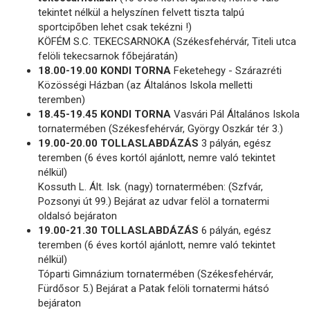
tekintet nélkül a helyszínen felvett tiszta talpú
sportcipőben lehet csak tekézni !)
KÖFÉM S.C. TEKECSARNOKA (Székesfehérvár, Titeli utca
felöli tekecsarnok főbejáratán)
18.00-19.00 KONDI TORNA
Feketehegy - Szárazréti
Közösségi Házban (az Általános Iskola melletti
teremben)
18.45-19.45 KONDI TORNA
Vasvári Pál Általános Iskola
tornatermében (Székesfehérvár, György Oszkár tér 3.)
19.00-20.00 TOLLASLABDÁZÁS
3 pályán, egész
teremben (6 éves kortól ajánlott, nemre való tekintet
nélkül)
Kossuth L. Ált. Isk. (nagy) tornatermében: (Szfvár,
Pozsonyi út 99.) Bejárat az udvar felöl a tornatermi
oldalsó bejáraton
19.00-21.30 TOLLASLABDÁZÁS
6 pályán, egész
teremben (6 éves kortól ajánlott, nemre való tekintet
nélkül)
Tóparti Gimnázium tornatermében (Székesfehérvár,
Fürdősor 5.) Bejárat a Patak felöli tornatermi hátsó
bejáraton