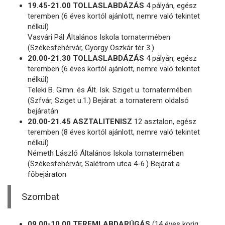
19.45-21.00 TOLLASLABDÁZÁS
4 pályán, egész
teremben (6 éves kortól ajánlott, nemre való tekintet
nélkül)
Vasvári Pál Általános Iskola tornatermében
(Székesfehérvár, György Oszkár tér 3.)
20.00-21.30 TOLLASLABDÁZÁS
4 pályán, egész
teremben (6 éves kortól ajánlott, nemre való tekintet
nélkül)
Teleki B. Gimn. és Ált. Isk. Sziget u. tornatermében
(Szfvár, Sziget u.1.) Bejárat: a tornaterem oldalsó
bejáratán
20.00-21.45 ASZTALITENISZ
12 asztalon, egész
teremben (8 éves kortól ajánlott, nemre való tekintet
nélkül)
Németh László Általános Iskola tornatermében
(Székesfehérvár, Salétrom utca 4-6.) Bejárat a
főbejáraton
Szombat
09.00-10.00 TEREMLABDARÚGÁS
(14 éves korig,