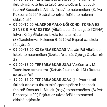
fiúknak ajánlott) tiszta talpú sportcipőben lehet csak
focizni! Kossuth L. Ált. Isk. (nagy) tornatermében: (Szfvár,
Pozsonyi út 99.) Bejárat az udvar felől a tornatermi
oldalsó ajtón
09.00-10.00 ALAKFORMÁLÓ NŐI KONDI TORNA ÉS
ZENÉS GIMNASZTIKA
(Általánosan átmozgató TORNA)
István Király Általános Iskola tornatermében
(Székesfehérvár, Kelemen B. út 30/a) Bejárat az iskola
főbejáratán!
09.00-12.00 KOSÁRLABDÁZÁS
Vasvári Pál Általános
Iskola tornatermében (Székesfehérvár, György Oszkár tér
3.)
09.00-12.00 TEREMLABDARÚGÁS
Vörösmarty M.
Technikum tornaterme (Szfvár, Balatoni út 143.) Bejárat
az udvar felől!
10.00-12.00 TEREMLABDARÚGÁS
(14 éves kortól,
fiúknak ajánlott) tiszta talpú sportcipőben lehet csak
focizni! Kossuth L. Ált. Isk. (nagy) tornatermében: (Szfvár,
Pozsonyi út 99.) Bejárat az udvar felől a tornatermi
oldalsó bejáratán