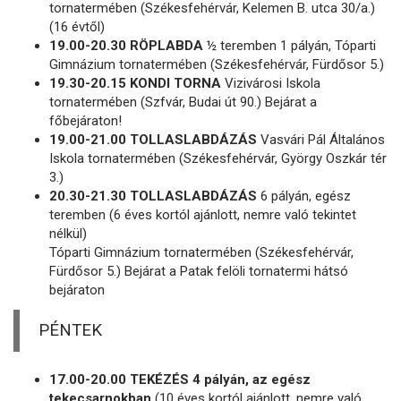
tornatermében (Székesfehérvár, Kelemen B. utca 30/a.)
(16 évtől)
19.00-20.30 RÖPLABDA
½ teremben 1 pályán, Tóparti
Gimnázium tornatermében (Székesfehérvár, Fürdősor 5.)
19.30-20.15 KONDI TORNA
Vizivárosi Iskola
tornatermében (Szfvár, Budai út 90.) Bejárat a
főbejáraton!
19.00-21.00 TOLLASLABDÁZÁS
Vasvári Pál Általános
Iskola tornatermében (Székesfehérvár, György Oszkár tér
3.)
20.30-21.30 TOLLASLABDÁZÁS
6 pályán, egész
teremben (6 éves kortól ajánlott, nemre való tekintet
nélkül)
Tóparti Gimnázium tornatermében (Székesfehérvár,
Fürdősor 5.) Bejárat a Patak felöli tornatermi hátsó
bejáraton
PÉNTEK
17.00-20.00 TEKÉZÉS 4 pályán, az egész
tekecsarnokban
(10 éves kortól ajánlott, nemre való