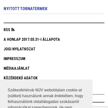
NYITOTT TORNATERMEK
RSS
A HONLAP 2017.03.31-I ÁLLAPOTA
JOGI NYILATKOZAT
IMPRESSZUM
MÉDIAAJÁNLAT
KÖZÉRDEKŰ ADATOK
ADATVÉDELEM
Székesfehérvár MJV weboldalain cookie-at
(sütiket) használunk annak érdekében, hogy
©2023 SZÉKESFEHÉRVÁR MEGYEI JOGÚ VÁROS
felhasználóink oldallátogatási szokásairól
információkat szerezhessünk, de nem