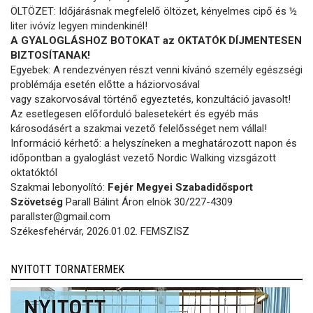
ÖLTÖZET: Időjárásnak megfelelő öltözet, kényelmes cipő és ½
liter ivóvíz legyen mindenkinél!
A GYALOGLÁSHOZ BOTOKAT az OKTATÓK DÍJMENTESEN
BIZTOSÍTANAK!
Egyebek: A rendezvényen részt venni kívánó személy egészségi
problémája esetén előtte a háziorvosával
vagy szakorvosával történő egyeztetés, konzultáció javasolt!
Az esetlegesen előforduló balesetekért és egyéb más
károsodásért a szakmai vezető felelősséget nem vállal!
Információ kérhető: a helyszíneken a meghatározott napon és
időpontban a gyaloglást vezető Nordic Walking vizsgázott
oktatóktól
Szakmai lebonyolító:
Fejér Megyei Szabadidősport
Szövetség
Parall Bálint Áron elnök 30/227-4309
parallster@gmail.com
Székesfehérvár, 2026.01.02. FEMSZISZ
NYITOTT TORNATERMEK