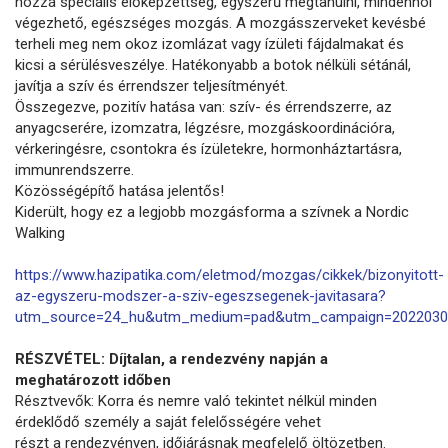
hozzá speciális előképzettség, egyszerű megtanulni, mindenhol
végezhető, egészséges mozgás. A mozgásszerveket kevésbé
terheli meg nem okoz izomlázat vagy ízületi fájdalmakat és
kicsi a sérülésveszélye. Hatékonyabb a botok nélküli sétánál,
javítja a szív és érrendszer teljesítményét.
Összegezve, pozitív hatása van: szív- és érrendszerre, az
anyagcserére, izomzatra, légzésre, mozgáskoordinációra,
vérkeringésre, csontokra és ízületekre, hormonháztartásra,
immunrendszerre.
Közösségépítő hatása jelentős!
Kiderült, hogy ez a legjobb mozgásforma a szívnek a Nordic
Walking
https://www.hazipatika.com/eletmod/mozgas/cikkek/bizonyitott-
az-egyszeru-modszer-a-sziv-egeszsegenek-javitasara?
utm_source=24_hu&utm_medium=pad&utm_campaign=2022030
RÉSZVÉTEL: Díjtalan, a rendezvény napján a
meghatározott időben
Résztvevők: Korra és nemre való tekintet nélkül minden
érdeklődő személy a saját felelősségére vehet
részt a rendezvényen, időjárásnak megfelelő öltözetben.