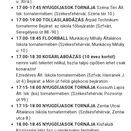
u. 30/a.)
17.00-17.45 NYUGDÍJASOK TORNÁJA
Széna Téri Ált.
Isk. tornatermében: (Székesfehérvár, Széna tér 10.)
17.00-19.00 TOLLASLABDÁZÁS
Árpád Technikum
tornaterme Bejárat: az iskola főbejáratán (Szfvárr,
Seregélyesi út 88.-90.)
17.00-18.45 FLOORBALL
Munkácsy Mihály Általános
Iskola tornatermében (Székesfehérvár, Munkácsy Mihály
u. 10.)
17.00-18.30 KOSÁRLABDÁZÁS (10 éves kortól)
nemre való tekintet nélkül, tiszta talpú cipőben lehet csak
kosarazni!
Ezredéves Ált. Iskola tornatermében (Szfvár, Havranek J.
út 4.) Bejárat: a Móri út felöli gépkocsi bejáraton
17.15-18.00 NYUGDÍJASOK TORNÁJA
Kossuth Lajos
Ált. Isk. (kis) tornatermében: (Székesfehérvár, Pozsonyi
út 99.)
17.15-18.00 NYUGDÍJASOK TORNÁJA
Zentai Utcai
Általános Iskola tornatermében: (Székesfehérvár, Zentai
utca 8.)
18.00-18.45 NYUGDÍJASOK TORNÁJA
Kisfaludi
Közösségi Ház fsz.-i rendezvény termében