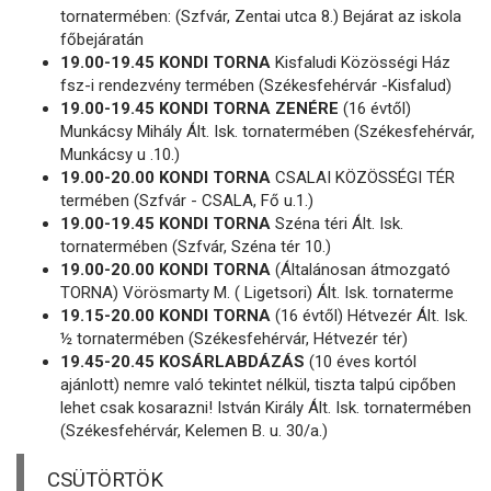
tornatermében: (Szfvár, Zentai utca 8.) Bejárat az iskola
főbejáratán
19.00-19.45 KONDI TORNA
Kisfaludi Közösségi Ház
fsz-i rendezvény termében (Székesfehérvár -Kisfalud)
19.00-19.45 KONDI TORNA ZENÉRE
(16 évtől)
Munkácsy Mihály Ált. Isk. tornatermében (Székesfehérvár,
Munkácsy u .10.)
19.00-20.00 KONDI TORNA
CSALAI KÖZÖSSÉGI TÉR
termében (Szfvár - CSALA, Fő u.1.)
19.00-19.45 KONDI TORNA
Széna téri Ált. Isk.
tornatermében (Szfvár, Széna tér 10.)
19.00-20.00 KONDI TORNA
(Általánosan átmozgató
TORNA) Vörösmarty M. ( Ligetsori) Ált. Isk. tornaterme
19.15-20.00 KONDI TORNA
(16 évtől) Hétvezér Ált. Isk.
½ tornatermében (Székesfehérvár, Hétvezér tér)
19.45-20.45 KOSÁRLABDÁZÁS
(10 éves kortól
ajánlott) nemre való tekintet nélkül, tiszta talpú cipőben
lehet csak kosarazni! István Király Ált. Isk. tornatermében
(Székesfehérvár, Kelemen B. u. 30/a.)
CSÜTÖRTÖK