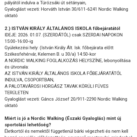
pályától indulva a Túrózsáki út sétányain,
Gyaloglást vezeti: Horváth István 30/611-6241 Nordic Walking
oktató
2.) ISTVÁN KIRÁLY ÁLTALÁNOS ISKOLA főbejáratától
IDEJE: 2026. 01.07. (SZERDÁTÓL) csak SZERDAI NAPOKON
15:00-16:00-ig
Gyülekezési hely: (István Király Ált. Isk. főbejárata előtt
Székesfehérvár, Kelemen B. u 30/a) 14:50-kor
A NORDIC WALKING FOGLALKOZÁS HELYSZÍNE, lebonyolítása
és útvonala:
AZ ISTVÁN KIRÁLY ÁLTALÁNOS ISKOLA FŐBEJÁRATÁTÓL
INDULVA, CSOPORTBAN,
A PALOTAVÁROSI HORGÁSZ TAVAK KÖRÜLI FÜVES
TERÜLETEN
Gyaloglást vezeti: Gáncs József 20/911-2290 Nordic Walking
oktató
Miért is jó a Nordic Walking (Északi Gyaloglás) mint új
sportolási lehetőség?
Életkortól és nemektől függetlenül bárki végezheti és nem kell