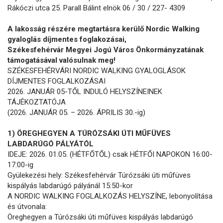
Rákóczi utca 25. Parall Bálint elnök 06 / 30 / 227- 4309
A lakosság részére megtartásra kerülő Nordic Walking
gyaloglás díjmentes foglakozásai,
Székesfehérvár Megyei Jogú Város Önkormányzatának
támogatásával valósulnak meg!
SZÉKESFEHÉRVÁRI NORDIC WALKING GYALOGLÁSOK
DÍJMENTES FOGLALKOZÁSAI
2026. JANUÁR 05-TŐL INDULÓ HELYSZÍNEINEK
TÁJÉKOZTATÓJA
(2026. JANUÁR 05. – 2026. ÁPRILIS 30.-ig)
1) ÖREGHEGYEN A TÚRÓZSÁKI ÚTI MŰFÜVES
LABDARÚGÓ PÁLYÁTÓL
IDEJE: 2026. 01.05. (HÉTFŐTŐL) csak HÉTFŐI NAPOKON 16:00-
17:00-ig
Gyülekezési hely: Székesfehérvár Túrózsáki úti műfüves
kispályás labdarúgó pályánál 15:50-kor
A NORDIC WALKING FOGLALKOZÁS HELYSZÍNE, lebonyolítása
és útvonala:
Öreghegyen a Túrózsáki úti műfüves kispályás labdarúgó