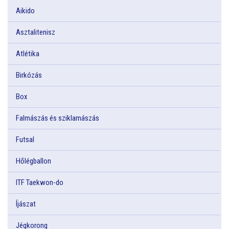
Aikido
Asztalitenisz
Atlétika
Birkózás
Box
Falmászás és sziklamászás
Futsal
Hőlégballon
ITF Taekwon-do
Íjászat
Jégkorong