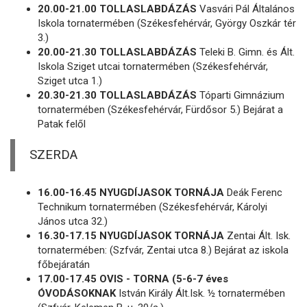
20.00-21.00 TOLLASLABDÁZÁS
Vasvári Pál Általános
Iskola tornatermében (Székesfehérvár, György Oszkár tér
3.)
20.00-21.30 TOLLASLABDÁZÁS
Teleki B. Gimn. és Ált.
Iskola Sziget utcai tornatermében (Székesfehérvár,
Sziget utca 1.)
20.30-21.30 TOLLASLABDÁZÁS
Tóparti Gimnázium
tornatermében (Székesfehérvár, Fürdősor 5.) Bejárat a
Patak felől
SZERDA
16.00-16.45 NYUGDÍJASOK TORNÁJA
Deák Ferenc
Technikum tornatermében (Székesfehérvár, Károlyi
János utca 32.)
16.30-17.15 NYUGDÍJASOK TORNÁJA
Zentai Ált. Isk.
tornatermében: (Szfvár, Zentai utca 8.) Bejárat az iskola
főbejáratán
17.00-17.45 OVIS - TORNA (5-6-7 éves
ÓVODÁSOKNAK
István Király Ált.Isk. ½ tornatermében