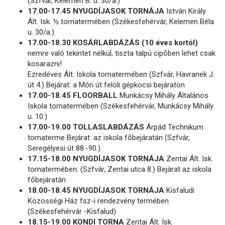
(Szfvár, Kelemen B. u. 30/a.)
17.00-17.45 NYUGDÍJASOK TORNÁJA
István Király
Ált. Isk. ½ tornatermében (Székesfehérvár, Kelemen Béla
u. 30/a.)
17.00-18.30 KOSÁRLABDÁZÁS (10 éves kortól)
nemre való tekintet nélkül, tiszta talpú cipőben lehet csak
kosarazni!
Ezredéves Ált. Iskola tornatermében (Szfvár, Havranek J.
út 4.) Bejárat: a Móri út felöli gépkocsi bejáraton
17.00-18.45 FLOORBALL
Munkácsy Mihály Általános
Iskola tornatermében (Székesfehérvár, Munkácsy Mihály
u. 10.)
17.00-19.00 TOLLASLABDÁZÁS
Árpád Technikum
tornaterme Bejárat: az iskola főbejáratán (Szfvár,
Seregélyesi út 88.-90.)
17.15-18.00 NYUGDÍJASOK TORNÁJA
Zentai Ált. Isk.
tornatermében: (Szfvár, Zentai utca 8.) Bejárat az iskola
főbejáratán
18.00-18.45 NYUGDÍJASOK TORNÁJA
Kisfaludi
Közösségi Ház fsz-i rendezvény termében
(Székesfehérvár -Kisfalud)
18.15-19.00 KONDI TORNA
Zentai Ált. Isk.