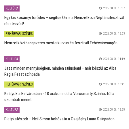
KULTÚRA
2026.08.06. 16:37
Egy kis kosárnyi törődés – segítse Ön is a Nemzetközi Néptáncfesztivál
résztvevőit!
FEHÉRVÁRI SZÍNES
2026.08.06. 16:03
Nemzetközi hangszeres mesterkurzus és fesztivál Fehérvárcsurgón
KULTÚRA
2026.08.06. 14:19
Jazz minden mennyiségben, minden stílusban! – már készül az Alba
Regia Feszt színpada
FEHÉRVÁRI SZÍNES
2026.08.06. 13:41
Királyok a Belvárosban - 18 órakor indul a Vörösmarty Színháztól a
szombati menet
KULTÚRA
2026.08.06. 13:35
Pletykafészek – Neil Simon bohózata a Csajághy Laura Színpadon