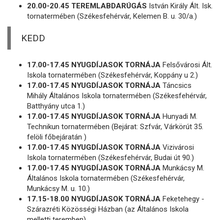
20.00-20.45 TEREMLABDARÚGÁS
István Király Ált. Isk.
tornatermében (Székesfehérvár, Kelemen B. u. 30/a.)
KEDD
17.00-17.45 NYUGDÍJASOK TORNÁJA
Felsővárosi Ált.
Iskola tornatermében (Székesfehérvár, Koppány u 2.)
17.00-17.45 NYUGDÍJASOK TORNÁJA
Táncsics
Mihály Általános Iskola tornatermében (Székesfehérvár,
Batthyány utca 1.)
17.00-17.45 NYUGDÍJASOK TORNÁJA
Hunyadi M.
Technikun tornatermében (Bejárat: Szfvár, Várkörút 35.
felöli főbejáratán )
17.00-17.45 NYUGDÍJASOK TORNÁJA
Vizivárosi
Iskola tornatermében (Székesfehérvár, Budai út 90.)
17.00-17.45 NYUGDÍJASOK TORNÁJA
Munkácsy M.
Általános Iskola tornatermében (Székesfehérvár,
Munkácsy M. u. 10.)
17.15-18.00 NYUGDÍJASOK TORNÁJA
Feketehegy -
Szárazréti Közösségi Házban (az Általános Iskola
melletti teremben)