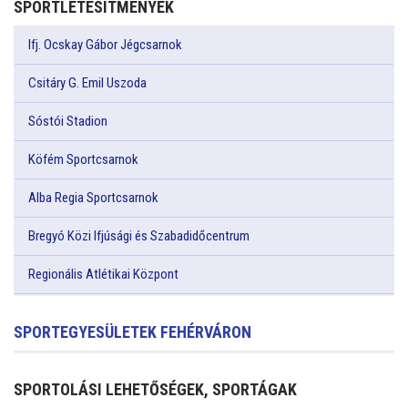
SPORTLÉTESÍTMÉNYEK
Ifj. Ocskay Gábor Jégcsarnok
Csitáry G. Emil Uszoda
Sóstói Stadion
Köfém Sportcsarnok
Alba Regia Sportcsarnok
Bregyó Közi Ifjúsági és Szabadidőcentrum
Regionális Atlétikai Központ
SPORTEGYESÜLETEK FEHÉRVÁRON
SPORTOLÁSI LEHETŐSÉGEK, SPORTÁGAK