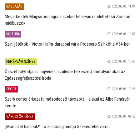
GAZDASÁG
2026.08.06. 11:04
Megérkeztek Magyarországra a székesfehérvári rendeltetésű Zonson
midibuszok
KULTÚRA
2026.08.06. 10:53
Színi játékok - Victor Haïm-darabbal vár a Prospero Színkör a V54-ben
FEHÉRVÁRI SZÍNES
2026.08.06. 10:47
Ősszel folytatja az ingyenes, szülésre felkészítő tanfolyamokat az
Egészségfejlesztési Iroda
SPORT
2026.08.06. 10:45
Szerb center érkezett, másodedző távozott – alakul az Alba Fehérvár
kerete
VÁROSTÖRTÉNET
2026.08.06. 09:52
„Mondd el fiaidnak!” - a zsidóság múltja Székesfehérváron