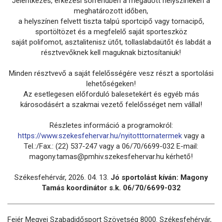
Jelentkezés, érkezési sorrendben a megadott helyszíneken a
meghatározott időben,
a helyszínen felvett tiszta talpú sportcipő vagy tornacipő,
sportöltözet és a megfelelő saját sporteszköz
saját polifomot, asztalitenisz ütőt, tollaslabdaütőt és labdát a
résztvevőknek kell maguknak biztosítaniuk!
Minden résztvevő a saját felelősségére vesz részt a sportolási
lehetőségeken!
Az esetlegesen előforduló balesetekért és egyéb más
károsodásért a szakmai vezető felelősséget nem vállal!
Részletes információ a programokról:
https://www.szekesfehervar.hu/nyitotttornatermek
vagy a
Tel.:/Fax.: (22) 537-247 vagy a 06/70/6699-032 E-mail:
magony.tamas@pmhiv.szekesfehervar.hu kérhető!
Székesfehérvár, 2026. 04. 13.
Jó sportolást kíván: Magony
Tamás koordinátor s.k. 06/70/6699-032
Fejér Megyei Szabadidősport Szövetség 8000. Székesfehérvár,