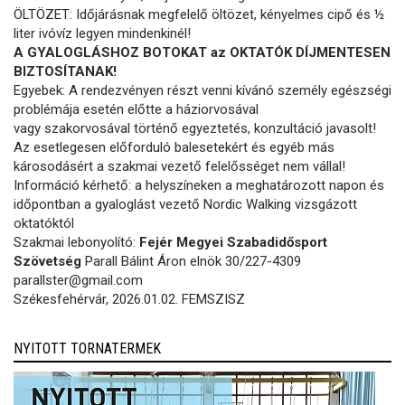
ÖLTÖZET: Időjárásnak megfelelő öltözet, kényelmes cipő és ½
liter ivóvíz legyen mindenkinél!
A GYALOGLÁSHOZ BOTOKAT az OKTATÓK DÍJMENTESEN
BIZTOSÍTANAK!
Egyebek: A rendezvényen részt venni kívánó személy egészségi
problémája esetén előtte a háziorvosával
vagy szakorvosával történő egyeztetés, konzultáció javasolt!
Az esetlegesen előforduló balesetekért és egyéb más
károsodásért a szakmai vezető felelősséget nem vállal!
Információ kérhető: a helyszíneken a meghatározott napon és
időpontban a gyaloglást vezető Nordic Walking vizsgázott
oktatóktól
Szakmai lebonyolító:
Fejér Megyei Szabadidősport
Szövetség
Parall Bálint Áron elnök 30/227-4309
parallster@gmail.com
Székesfehérvár, 2026.01.02. FEMSZISZ
NYITOTT TORNATERMEK