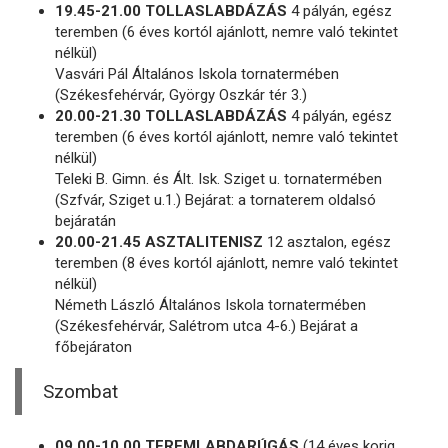
19.45-21.00 TOLLASLABDÁZÁS
4 pályán, egész
teremben (6 éves kortól ajánlott, nemre való tekintet
nélkül)
Vasvári Pál Általános Iskola tornatermében
(Székesfehérvár, György Oszkár tér 3.)
20.00-21.30 TOLLASLABDÁZÁS
4 pályán, egész
teremben (6 éves kortól ajánlott, nemre való tekintet
nélkül)
Teleki B. Gimn. és Ált. Isk. Sziget u. tornatermében
(Szfvár, Sziget u.1.) Bejárat: a tornaterem oldalsó
bejáratán
20.00-21.45 ASZTALITENISZ
12 asztalon, egész
teremben (8 éves kortól ajánlott, nemre való tekintet
nélkül)
Németh László Általános Iskola tornatermében
(Székesfehérvár, Salétrom utca 4-6.) Bejárat a
főbejáraton
Szombat
09.00-10.00 TEREMLABDARÚGÁS
(14 éves korig,