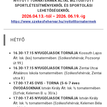
NYITOTT TORNATERMEK ÁLTAL BIZTOSÍTOTT
SPORTLÉTESÍTMÉNYEKRŐL ÉS SPORTOLÁSI
LEHETŐSÉGEKRŐL
2026.04.13.-tól – 2026. 06.19.-ig
https://www.szekesfehervar.hu/nyitotttornatermek
HÉTFŐ
16.30-17.15 NYUGDÍJASOK TORNÁJA
Kossuth Lajos
Ált. Isk. (kis) tornatermében: (Székesfehérvár, Pozsonyi
út 99.)
16.30-17.15 NYUGDÍJASOK TORNÁJA
Zentai Utcai
Általános Iskola tornatermében: (Székesfehérvár, Zentai
utca 8.)
17.00-17.45 OVIS - TORNA (5-6-7 éves
ÓVODÁSOKNAK
István Király Ált. Isk. ½ tornatermében
(Szfvár, Kelemen B. u. 30/a.)
17.00-17.45 NYUGDÍJASOK TORNÁJA
István Király
Ált. Isk. ½ tornatermében (Székesfehérvár, Kelemen Béla