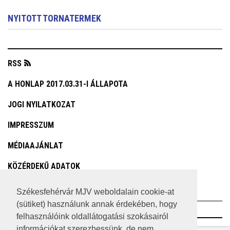
NYITOTT TORNATERMEK
RSS
A HONLAP 2017.03.31-I ÁLLAPOTA
JOGI NYILATKOZAT
IMPRESSZUM
MÉDIAAJÁNLAT
KÖZÉRDEKŰ ADATOK
ADATVÉDELEM
Székesfehérvár MJV weboldalain cookie-at
(sütiket) használunk annak érdekében, hogy
©2023 SZÉKESFEHÉRVÁR MEGYEI JOGÚ VÁROS
felhasználóink oldallátogatási szokásairól
információkat szerezhessünk, de nem