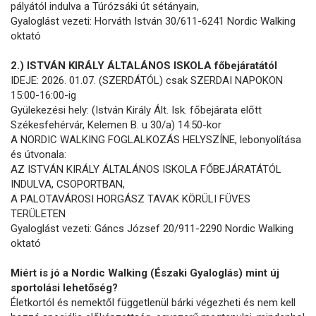
pályától indulva a Túrózsáki út sétányain,
Gyaloglást vezeti: Horváth István 30/611-6241 Nordic Walking
oktató
2.) ISTVÁN KIRÁLY ÁLTALÁNOS ISKOLA főbejáratától
IDEJE: 2026. 01.07. (SZERDÁTÓL) csak SZERDAI NAPOKON
15:00-16:00-ig
Gyülekezési hely: (István Király Ált. Isk. főbejárata előtt
Székesfehérvár, Kelemen B. u 30/a) 14:50-kor
A NORDIC WALKING FOGLALKOZÁS HELYSZÍNE, lebonyolítása
és útvonala:
AZ ISTVÁN KIRÁLY ÁLTALÁNOS ISKOLA FŐBEJÁRATÁTÓL
INDULVA, CSOPORTBAN,
A PALOTAVÁROSI HORGÁSZ TAVAK KÖRÜLI FÜVES
TERÜLETEN
Gyaloglást vezeti: Gáncs József 20/911-2290 Nordic Walking
oktató
Miért is jó a Nordic Walking (Északi Gyaloglás) mint új
sportolási lehetőség?
Életkortól és nemektől függetlenül bárki végezheti és nem kell