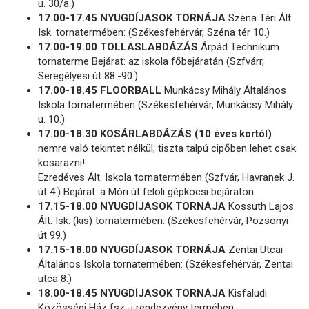
u. 30/a.)
17.00-17.45 NYUGDÍJASOK TORNÁJA
Széna Téri Ált.
Isk. tornatermében: (Székesfehérvár, Széna tér 10.)
17.00-19.00 TOLLASLABDÁZÁS
Árpád Technikum
tornaterme Bejárat: az iskola főbejáratán (Szfvárr,
Seregélyesi út 88.-90.)
17.00-18.45 FLOORBALL
Munkácsy Mihály Általános
Iskola tornatermében (Székesfehérvár, Munkácsy Mihály
u. 10.)
17.00-18.30 KOSÁRLABDÁZÁS (10 éves kortól)
nemre való tekintet nélkül, tiszta talpú cipőben lehet csak
kosarazni!
Ezredéves Ált. Iskola tornatermében (Szfvár, Havranek J.
út 4.) Bejárat: a Móri út felöli gépkocsi bejáraton
17.15-18.00 NYUGDÍJASOK TORNÁJA
Kossuth Lajos
Ált. Isk. (kis) tornatermében: (Székesfehérvár, Pozsonyi
út 99.)
17.15-18.00 NYUGDÍJASOK TORNÁJA
Zentai Utcai
Általános Iskola tornatermében: (Székesfehérvár, Zentai
utca 8.)
18.00-18.45 NYUGDÍJASOK TORNÁJA
Kisfaludi
Közösségi Ház fsz.-i rendezvény termében