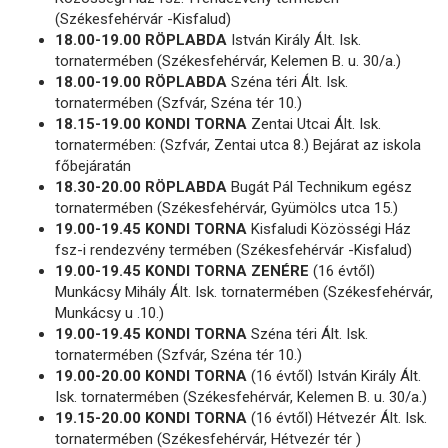
(Székesfehérvár -Kisfalud)
18.00-19.00 RÖPLABDA
István Király Ált. Isk.
tornatermében (Székesfehérvár, Kelemen B. u. 30/a.)
18.00-19.00 RÖPLABDA
Széna téri Ált. Isk.
tornatermében (Szfvár, Széna tér 10.)
18.15-19.00 KONDI TORNA
Zentai Utcai Ált. Isk.
tornatermében: (Szfvár, Zentai utca 8.) Bejárat az iskola
főbejáratán
18.30-20.00 RÖPLABDA
Bugát Pál Technikum egész
tornatermében (Székesfehérvár, Gyümölcs utca 15.)
19.00-19.45 KONDI TORNA
Kisfaludi Közösségi Ház
fsz-i rendezvény termében (Székesfehérvár -Kisfalud)
19.00-19.45 KONDI TORNA ZENÉRE
(16 évtől)
Munkácsy Mihály Ált. Isk. tornatermében (Székesfehérvár,
Munkácsy u .10.)
19.00-19.45 KONDI TORNA
Széna téri Ált. Isk.
tornatermében (Szfvár, Széna tér 10.)
19.00-20.00 KONDI TORNA
(16 évtől) István Király Ált.
Isk. tornatermében (Székesfehérvár, Kelemen B. u. 30/a.)
19.15-20.00 KONDI TORNA
(16 évtől) Hétvezér Ált. Isk.
tornatermében (Székesfehérvár, Hétvezér tér )