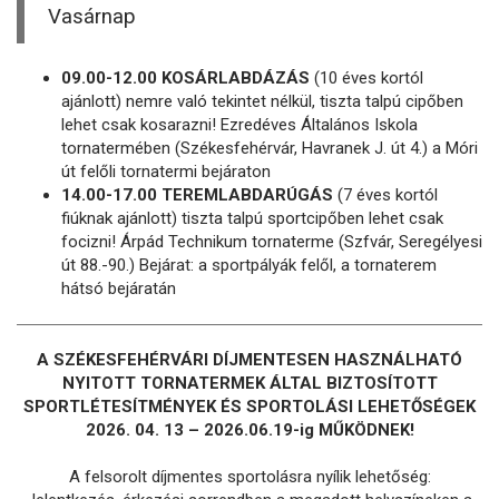
Vasárnap
09.00-12.00 KOSÁRLABDÁZÁS
(10 éves kortól
ajánlott) nemre való tekintet nélkül, tiszta talpú cipőben
lehet csak kosarazni! Ezredéves Általános Iskola
tornatermében (Székesfehérvár, Havranek J. út 4.) a Móri
út felőli tornatermi bejáraton
14.00-17.00 TEREMLABDARÚGÁS
(7 éves kortól
fiúknak ajánlott) tiszta talpú sportcipőben lehet csak
focizni! Árpád Technikum tornaterme (Szfvár, Seregélyesi
út 88.-90.) Bejárat: a sportpályák felől, a tornaterem
hátsó bejáratán
A SZÉKESFEHÉRVÁRI DÍJMENTESEN HASZNÁLHATÓ
NYITOTT TORNATERMEK ÁLTAL BIZTOSÍTOTT
SPORTLÉTESÍTMÉNYEK ÉS SPORTOLÁSI LEHETŐSÉGEK
2026. 04. 13 – 2026.06.19-ig MŰKÖDNEK!
A felsorolt díjmentes sportolásra nyílik lehetőség: