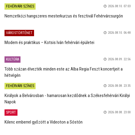
FEHÉRVÁRI SZÍNES
2026.08.10. 07:03
Nemzetközi hangszeres mesterkurzus és fesztivál Fehérvárcsurgón
VÁROSTÖRTÉNET
2026.08.10. 06:48
Modern és praktikus – Kotsis Iván fehérvári épületei
KULTÚRA
2026.08.09. 22:56
Több százan élvezték minden este az Alba Regia Feszt koncertjeit a
hétvégén
FEHÉRVÁRI SZÍNES
2026.08.08. 23:35
Királyok a Belvárosban - hamarosan kezdődnek a Székesfehérvári Királyi
Napok
SPORT
2026.08.08. 23:00
Kilenc emberrel győzött a Videoton a Sóstón