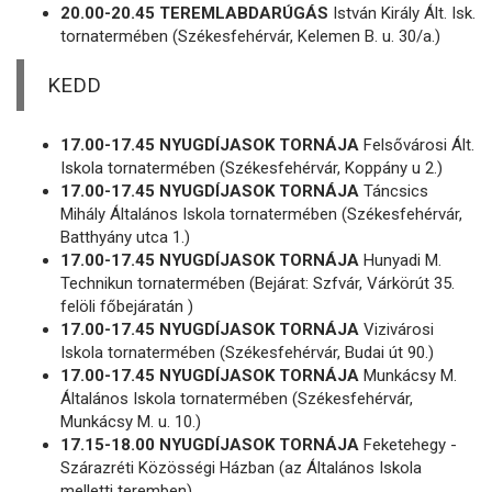
20.00-20.45 TEREMLABDARÚGÁS
István Király Ált. Isk.
tornatermében (Székesfehérvár, Kelemen B. u. 30/a.)
KEDD
17.00-17.45 NYUGDÍJASOK TORNÁJA
Felsővárosi Ált.
Iskola tornatermében (Székesfehérvár, Koppány u 2.)
17.00-17.45 NYUGDÍJASOK TORNÁJA
Táncsics
Mihály Általános Iskola tornatermében (Székesfehérvár,
Batthyány utca 1.)
17.00-17.45 NYUGDÍJASOK TORNÁJA
Hunyadi M.
Technikun tornatermében (Bejárat: Szfvár, Várkörút 35.
felöli főbejáratán )
17.00-17.45 NYUGDÍJASOK TORNÁJA
Vizivárosi
Iskola tornatermében (Székesfehérvár, Budai út 90.)
17.00-17.45 NYUGDÍJASOK TORNÁJA
Munkácsy M.
Általános Iskola tornatermében (Székesfehérvár,
Munkácsy M. u. 10.)
17.15-18.00 NYUGDÍJASOK TORNÁJA
Feketehegy -
Szárazréti Közösségi Házban (az Általános Iskola
melletti teremben)