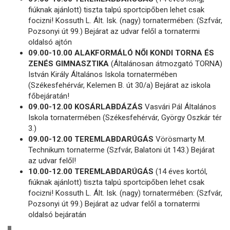
fiúknak ajánlott) tiszta talpú sportcipőben lehet csak
focizni! Kossuth L. Ált. Isk. (nagy) tornatermében: (Szfvár,
Pozsonyi út 99.) Bejárat az udvar felől a tornatermi
oldalsó ajtón
09.00-10.00 ALAKFORMÁLÓ NŐI KONDI TORNA ÉS
ZENÉS GIMNASZTIKA
(Általánosan átmozgató TORNA)
István Király Általános Iskola tornatermében
(Székesfehérvár, Kelemen B. út 30/a) Bejárat az iskola
főbejáratán!
09.00-12.00 KOSÁRLABDÁZÁS
Vasvári Pál Általános
Iskola tornatermében (Székesfehérvár, György Oszkár tér
3.)
09.00-12.00 TEREMLABDARÚGÁS
Vörösmarty M.
Technikum tornaterme (Szfvár, Balatoni út 143.) Bejárat
az udvar felől!
10.00-12.00 TEREMLABDARÚGÁS
(14 éves kortól,
fiúknak ajánlott) tiszta talpú sportcipőben lehet csak
focizni! Kossuth L. Ált. Isk. (nagy) tornatermében: (Szfvár,
Pozsonyi út 99.) Bejárat az udvar felől a tornatermi
oldalsó bejáratán