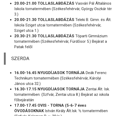
20.00-21.00 TOLLASLABDÁZÁS
Vasvári Pál Általános
Iskola tornatermében (Székesfehérvár, György Oszkár tér
3.)
20.00-21.30 TOLLASLABDÁZÁS
Teleki B. Gimn. és Ált.
Iskola Sziget utcai tornatermében (Székesfehérvár,
Sziget utca 1.)
20.30-21.30 TOLLASLABDÁZÁS
Tóparti Gimnázium
tornatermében (Székesfehérvár, Fürdősor 5.) Bejárat a
Patak felől
SZERDA
16.00-16.45 NYUGDÍJASOK TORNÁJA
Deák Ferenc
Technikum tornatermében (Székesfehérvár, Károlyi
János utca 32.)
16.30-17.15 NYUGDÍJASOK TORNÁJA
Zentai Ált. Isk.
tornatermében: (Szfvár, Zentai utca 8.) Bejárat az iskola
főbejáratán
17.00-17.45 OVIS - TORNA (5-6-7 éves
ÓVODÁSOKNAK
István Király Ált.Isk. ½ tornatermében