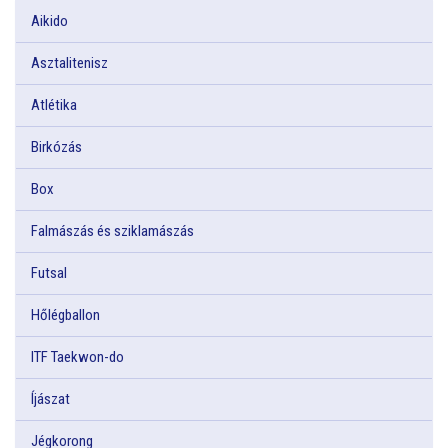
Aikido
Asztalitenisz
Atlétika
Birkózás
Box
Falmászás és sziklamászás
Futsal
Hőlégballon
ITF Taekwon-do
Íjászat
Jégkorong