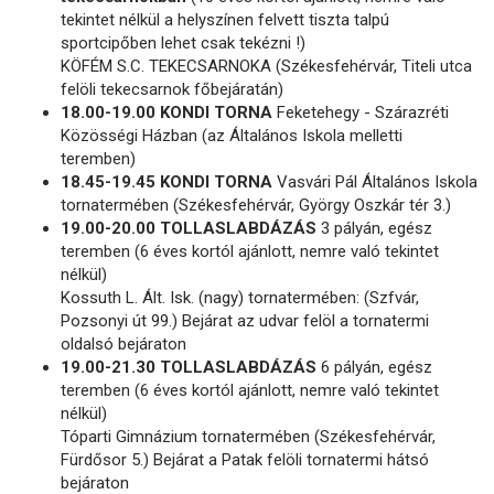
tekintet nélkül a helyszínen felvett tiszta talpú
sportcipőben lehet csak tekézni !)
KÖFÉM S.C. TEKECSARNOKA (Székesfehérvár, Titeli utca
felöli tekecsarnok főbejáratán)
18.00-19.00 KONDI TORNA
Feketehegy - Szárazréti
Közösségi Házban (az Általános Iskola melletti
teremben)
18.45-19.45 KONDI TORNA
Vasvári Pál Általános Iskola
tornatermében (Székesfehérvár, György Oszkár tér 3.)
19.00-20.00 TOLLASLABDÁZÁS
3 pályán, egész
teremben (6 éves kortól ajánlott, nemre való tekintet
nélkül)
Kossuth L. Ált. Isk. (nagy) tornatermében: (Szfvár,
Pozsonyi út 99.) Bejárat az udvar felöl a tornatermi
oldalsó bejáraton
19.00-21.30 TOLLASLABDÁZÁS
6 pályán, egész
teremben (6 éves kortól ajánlott, nemre való tekintet
nélkül)
Tóparti Gimnázium tornatermében (Székesfehérvár,
Fürdősor 5.) Bejárat a Patak felöli tornatermi hátsó
bejáraton