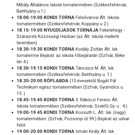
Mihály Általános Iskola tornatermében (Székesfehérvár,
Batthyány u.1.)
18.00-19.00 KONDI TORNA
Felsővárosi Ált. Iskola
tornatermében (Székesfehérvár, Koppány u 2.)
18.15-19.00 NYUGDÍJASOK TORNÁJA
Feketehegy -
Szárazréti Közösségi Házban (az Ált. Iskola melletti
teremben)
18.30-19.30 KONDI TORNA
Kodály Zoltán Ált. Isk.
tornaterme Bejárat: az iskola főbejáratán (Szfvár, Béke
tér 4.)
18.30-19.15 KONDI TORNA
Táncsics M. Ált. Isk.
tornatermében (Székesfehérvár, Batthyány u. 1.)
18.30-20.00 RÖPLABDA
(13 évesektől Bugát Pál
Technikum egész tornatermében (Szfvár, Gyümölcs u.
15. )
18.45-19.45 KONDI TORNA
II. Rákóczi Ferenc Ált.
Iskola tornatermében (Székesfehérvár, Szekfű Gy. u . 4.)
19.00-19.45 KONDI TORNA
Kossuth L. Ált. Isk. (nagy)
tornatermében: (Szfvár, Pozsonyi út 99.) Bejárat az udvar
felöl
19.00-20.00 KONDI TORNA
István Király Ált. Isk.