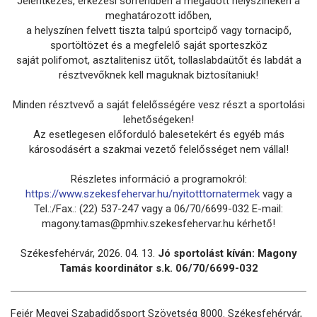
Jelentkezés, érkezési sorrendben a megadott helyszíneken a
meghatározott időben,
a helyszínen felvett tiszta talpú sportcipő vagy tornacipő,
sportöltözet és a megfelelő saját sporteszköz
saját polifomot, asztalitenisz ütőt, tollaslabdaütőt és labdát a
résztvevőknek kell maguknak biztosítaniuk!
Minden résztvevő a saját felelősségére vesz részt a sportolási
lehetőségeken!
Az esetlegesen előforduló balesetekért és egyéb más
károsodásért a szakmai vezető felelősséget nem vállal!
Részletes információ a programokról:
https://www.szekesfehervar.hu/nyitotttornatermek
vagy a
Tel.:/Fax.: (22) 537-247 vagy a 06/70/6699-032 E-mail:
magony.tamas@pmhiv.szekesfehervar.hu kérhető!
Székesfehérvár, 2026. 04. 13.
Jó sportolást kíván: Magony
Tamás koordinátor s.k. 06/70/6699-032
Fejér Megyei Szabadidősport Szövetség 8000. Székesfehérvár,