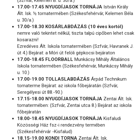
(Szfvár, Kelemen B. u. 30/a.)
17.00-17.45 NYUGDÍJASOK TORNÁJA
István Király
Ált. Isk. ½ tornatermében (Székesfehérvár, Kelemen Béla
u. 30/a.)
17.00-18.30 KOSÁRLABDÁZÁS (10 éves kortól)
nemre való tekintet nélkül, tiszta talpú cipőben lehet csak
kosarazni!
Ezredéves Ált. Iskola tornatermében (Szfvár, Havranek J.
út 4.) Bejárat: a Móri út felöli gépkocsi bejáraton
17.00-18.45 FLOORBALL
Munkácsy Mihály Általános
Iskola tornatermében (Székesfehérvár, Munkácsy Mihály
u. 10.)
17.00-19.00 TOLLASLABDÁZÁS
Árpád Technikum
tornaterme Bejárat: az iskola főbejáratán (Szfvár,
Seregélyesi út 88.-90.)
17.15-18.00 NYUGDÍJASOK TORNÁJA
Zentai Ált. Isk.
tornatermében: (Szfvár, Zentai utca 8.) Bejárat az iskola
főbejáratán
18.00-18.45 NYUGDÍJASOK TORNÁJA
Kisfaludi
Közösségi Ház fsz-i rendezvény termében
(Székesfehérvár -Kisfalud)
18.15-19.00 KONDI TORNA
Zentai Ált. Isk.