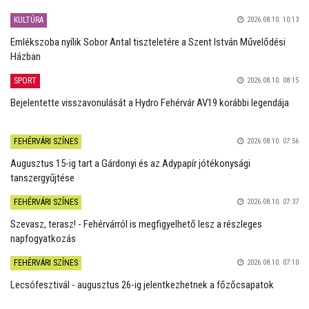
KULTÚRA
2026.08.10. 10:13
Emlékszoba nyílik Sobor Antal tiszteletére a Szent István Művelődési
Házban
SPORT
2026.08.10. 08:15
Bejelentette visszavonulását a Hydro Fehérvár AV19 korábbi legendája
FEHÉRVÁRI SZÍNES
2026.08.10. 07:56
Augusztus 15-ig tart a Gárdonyi és az Adypapír jótékonysági
tanszergyűjtése
FEHÉRVÁRI SZÍNES
2026.08.10. 07:37
Szevasz, terasz! - Fehérvárról is megfigyelhető lesz a részleges
napfogyatkozás
FEHÉRVÁRI SZÍNES
2026.08.10. 07:10
Lecsófesztivál - augusztus 26-ig jelentkezhetnek a főzőcsapatok