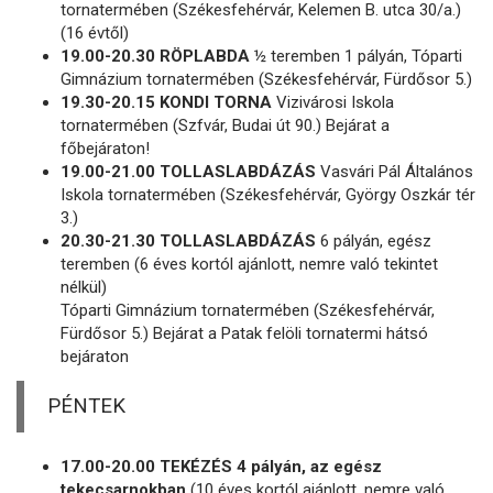
tornatermében (Székesfehérvár, Kelemen B. utca 30/a.)
(16 évtől)
19.00-20.30 RÖPLABDA
½ teremben 1 pályán, Tóparti
Gimnázium tornatermében (Székesfehérvár, Fürdősor 5.)
19.30-20.15 KONDI TORNA
Vizivárosi Iskola
tornatermében (Szfvár, Budai út 90.) Bejárat a
főbejáraton!
19.00-21.00 TOLLASLABDÁZÁS
Vasvári Pál Általános
Iskola tornatermében (Székesfehérvár, György Oszkár tér
3.)
20.30-21.30 TOLLASLABDÁZÁS
6 pályán, egész
teremben (6 éves kortól ajánlott, nemre való tekintet
nélkül)
Tóparti Gimnázium tornatermében (Székesfehérvár,
Fürdősor 5.) Bejárat a Patak felöli tornatermi hátsó
bejáraton
PÉNTEK
17.00-20.00 TEKÉZÉS 4 pályán, az egész
tekecsarnokban
(10 éves kortól ajánlott, nemre való