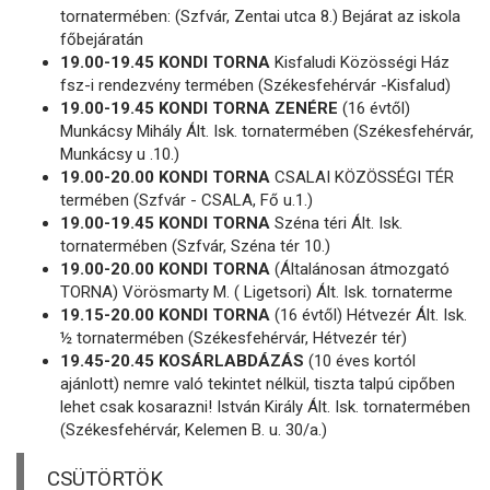
tornatermében: (Szfvár, Zentai utca 8.) Bejárat az iskola
főbejáratán
19.00-19.45 KONDI TORNA
Kisfaludi Közösségi Ház
fsz-i rendezvény termében (Székesfehérvár -Kisfalud)
19.00-19.45 KONDI TORNA ZENÉRE
(16 évtől)
Munkácsy Mihály Ált. Isk. tornatermében (Székesfehérvár,
Munkácsy u .10.)
19.00-20.00 KONDI TORNA
CSALAI KÖZÖSSÉGI TÉR
termében (Szfvár - CSALA, Fő u.1.)
19.00-19.45 KONDI TORNA
Széna téri Ált. Isk.
tornatermében (Szfvár, Széna tér 10.)
19.00-20.00 KONDI TORNA
(Általánosan átmozgató
TORNA) Vörösmarty M. ( Ligetsori) Ált. Isk. tornaterme
19.15-20.00 KONDI TORNA
(16 évtől) Hétvezér Ált. Isk.
½ tornatermében (Székesfehérvár, Hétvezér tér)
19.45-20.45 KOSÁRLABDÁZÁS
(10 éves kortól
ajánlott) nemre való tekintet nélkül, tiszta talpú cipőben
lehet csak kosarazni! István Király Ált. Isk. tornatermében
(Székesfehérvár, Kelemen B. u. 30/a.)
CSÜTÖRTÖK