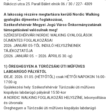
Rákóczi utca 25. Parall Bálint elnök 06 / 30 / 227- 4309
A lakosság részére megtartásra kerülő Nordic Walking
gyaloglás díjmentes foglakozásai,
Székesfehérvár Megyei Jogú Város Önkormányzatának
támogatásával valósulnak meg!
SZÉKESFEHÉRVÁRI NORDIC WALKING GYALOGLÁSOK
DÍJMENTES FOGLALKOZÁSAI
2026. JANUÁR 05-TŐL INDULÓ HELYSZÍNEINEK
TÁJÉKOZTATÓJA
(2026. JANUÁR 05. – 2026. ÁPRILIS 30.-ig)
1) ÖREGHEGYEN A TÚRÓZSÁKI ÚTI MŰFÜVES
LABDARÚGÓ PÁLYÁTÓL
IDEJE: 2026. 01.05. (HÉTFŐTŐL) csak HÉTFŐI NAPOKON 16:00-
17:00-ig
Gyülekezési hely: Székesfehérvár Túrózsáki úti műfüves
kispályás labdarúgó pályánál 15:50-kor
A NORDIC WALKING FOGLALKOZÁS HELYSZÍNE, lebonyolítása
és útvonala:
Öreghegyen a Túrózsáki úti műfüves kispályás labdarúgó