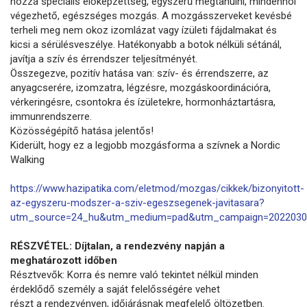
hozzá speciális előképzettség, egyszerű megtanulni, mindenhol
végezhető, egészséges mozgás. A mozgásszerveket kevésbé
terheli meg nem okoz izomlázat vagy ízületi fájdalmakat és
kicsi a sérülésveszélye. Hatékonyabb a botok nélküli sétánál,
javítja a szív és érrendszer teljesítményét.
Összegezve, pozitív hatása van: szív- és érrendszerre, az
anyagcserére, izomzatra, légzésre, mozgáskoordinációra,
vérkeringésre, csontokra és ízületekre, hormonháztartásra,
immunrendszerre.
Közösségépítő hatása jelentős!
Kiderült, hogy ez a legjobb mozgásforma a szívnek a Nordic
Walking
https://www.hazipatika.com/eletmod/mozgas/cikkek/bizonyitott-
az-egyszeru-modszer-a-sziv-egeszsegenek-javitasara?
utm_source=24_hu&utm_medium=pad&utm_campaign=2022030
RÉSZVÉTEL: Díjtalan, a rendezvény napján a
meghatározott időben
Résztvevők: Korra és nemre való tekintet nélkül minden
érdeklődő személy a saját felelősségére vehet
részt a rendezvényen, időjárásnak megfelelő öltözetben.