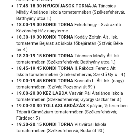
17.45-18.30 NYUGDÍJASOK TORNÁJA
Táncsics
Mihály Általános Iskola tornatermében (Székesfehérvár,
Batthyány utca 1.)
18.00-19.00 KONDI TORNA
Feketehegy - Szárazréti
Közösségi Ház nagyterme
18.30-19.30 KONDI TORNA
Kodály Zoltán Ált . Isk.
tornaterme Bejárat: az iskola főbejáratán (Szfvár, Béke
tér 4.)
18.30-19.15 KONDI TORNA
Táncsics Mihály Ált. Isk.
tornatermében (Székesfehérvár, Batthyány utca 1.)
18.45-19.45 KONDI TORNA
II. Rákóczi Ferenc Ált.
Iskola tornatermében (Székesfehérvár, Szekfű Gy. u . 4.)
19.00-19.45 KONDI TORNA
Kossuth L. Ált. Isk. (nagy)
tornatermében: (Szfvár, Pozsonyi út 99.)
19.00-20.00 KÉZILABDA
Vasvári Pál Általános Iskola
tornatermében (Székesfehérvár, György Oszkár tér 3.)
19.00-20.30 TOLLASLABDÁZÁS
3 pályán, ½ teremben
Tóparti Gimnázium tornatermében (Székesfehérvár,
Fürdősor 5.)
19.30-20.15 KONDI TORNA
Vizivárosi Iskola
tornatermében (Székesfehérvár, Budai út 90.)