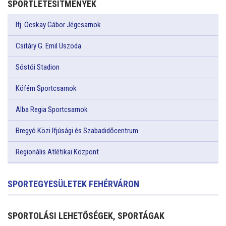
SPORTLÉTESÍTMÉNYEK
Ifj. Ocskay Gábor Jégcsarnok
Csitáry G. Emil Uszoda
Sóstói Stadion
Köfém Sportcsarnok
Alba Regia Sportcsarnok
Bregyó Közi Ifjúsági és Szabadidőcentrum
Regionális Atlétikai Központ
SPORTEGYESÜLETEK FEHÉRVÁRON
SPORTOLÁSI LEHETŐSÉGEK, SPORTÁGAK