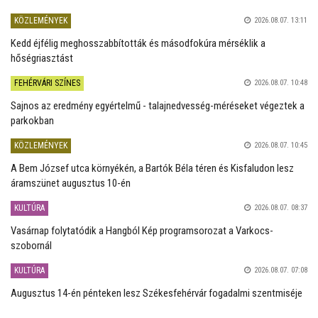
KÖZLEMÉNYEK
2026.08.07. 13:11
Kedd éjfélig meghosszabbították és másodfokúra mérséklik a
hőségriasztást
FEHÉRVÁRI SZÍNES
2026.08.07. 10:48
Sajnos az eredmény egyértelmű - talajnedvesség-méréseket végeztek a
parkokban
KÖZLEMÉNYEK
2026.08.07. 10:45
A Bem József utca környékén, a Bartók Béla téren és Kisfaludon lesz
áramszünet augusztus 10-én
KULTÚRA
2026.08.07. 08:37
Vasárnap folytatódik a Hangból Kép programsorozat a Varkocs-
szobornál
KULTÚRA
2026.08.07. 07:08
Augusztus 14-én pénteken lesz Székesfehérvár fogadalmi szentmiséje