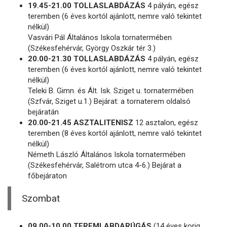
19.45-21.00 TOLLASLABDÁZÁS
4 pályán, egész
teremben (6 éves kortól ajánlott, nemre való tekintet
nélkül)
Vasvári Pál Általános Iskola tornatermében
(Székesfehérvár, György Oszkár tér 3.)
20.00-21.30 TOLLASLABDÁZÁS
4 pályán, egész
teremben (6 éves kortól ajánlott, nemre való tekintet
nélkül)
Teleki B. Gimn. és Ált. Isk. Sziget u. tornatermében
(Szfvár, Sziget u.1.) Bejárat: a tornaterem oldalsó
bejáratán
20.00-21.45 ASZTALITENISZ
12 asztalon, egész
teremben (8 éves kortól ajánlott, nemre való tekintet
nélkül)
Németh László Általános Iskola tornatermében
(Székesfehérvár, Salétrom utca 4-6.) Bejárat a
főbejáraton
Szombat
09.00-10.00 TEREMLABDARÚGÁS
(14 éves korig,