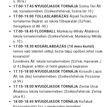
u. 30/a.)
17.00-17.45 NYUGDÍJASOK TORNÁJA
Széna Téri Ált.
Isk. tornatermében: (Székesfehérvár, Széna tér 10.)
17.00-19.00 TOLLASLABDÁZÁS
Árpád Technikum
tornaterme Bejárat: az iskola főbejáratán (Szfvárr,
Seregélyesi út 88.-90.)
17.00-18.45 FLOORBALL
Munkácsy Mihály Általános
Iskola tornatermében (Székesfehérvár, Munkácsy Mihály
u. 10.)
17.00-18.30 KOSÁRLABDÁZÁS (10 éves kortól)
nemre való tekintet nélkül, tiszta talpú cipőben lehet csak
kosarazni!
Ezredéves Ált. Iskola tornatermében (Szfvár, Havranek J.
út 4.) Bejárat: a Móri út felöli gépkocsi bejáraton
17.15-18.00 NYUGDÍJASOK TORNÁJA
Kossuth Lajos
Ált. Isk. (kis) tornatermében: (Székesfehérvár, Pozsonyi
út 99.)
17.15-18.00 NYUGDÍJASOK TORNÁJA
Zentai Utcai
Általános Iskola tornatermében: (Székesfehérvár, Zentai
utca 8.)
18.00-18.45 NYUGDÍJASOK TORNÁJA
Kisfaludi
Közösségi Ház fsz.-i rendezvény termében