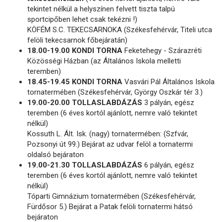
tekintet nélkül a helyszínen felvett tiszta talpú
sportcipőben lehet csak tekézni !)
KÖFÉM S.C. TEKECSARNOKA (Székesfehérvár, Titeli utca
felöli tekecsarnok főbejáratán)
18.00-19.00 KONDI TORNA
Feketehegy - Szárazréti
Közösségi Házban (az Általános Iskola melletti
teremben)
18.45-19.45 KONDI TORNA
Vasvári Pál Általános Iskola
tornatermében (Székesfehérvár, György Oszkár tér 3.)
19.00-20.00 TOLLASLABDÁZÁS
3 pályán, egész
teremben (6 éves kortól ajánlott, nemre való tekintet
nélkül)
Kossuth L. Ált. Isk. (nagy) tornatermében: (Szfvár,
Pozsonyi út 99.) Bejárat az udvar felöl a tornatermi
oldalsó bejáraton
19.00-21.30 TOLLASLABDÁZÁS
6 pályán, egész
teremben (6 éves kortól ajánlott, nemre való tekintet
nélkül)
Tóparti Gimnázium tornatermében (Székesfehérvár,
Fürdősor 5.) Bejárat a Patak felöli tornatermi hátsó
bejáraton