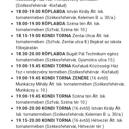
(Székesfehérvár -Kisfalud)
18.00-19.00 RÖPLABDA
István Király Ált. Isk.
tornatermében (Székesfehérvár, Kelemen B. u. 30/a.)
18.00-19.00 RÖPLABDA
Széna téri Ált. Isk.
tornatermében (Szfvár, Széna tér 10.)
18.15-19.00 KONDI TORNA
Zentai Utcai Ált. Isk.
tornatermében: (Szfvár, Zentai utca 8.) Bejárat az iskola
főbejáratán
18.30-20.00 RÖPLABDA
Bugát Pál Technikum egész
tornatermében (Székesfehérvár, Gyümölcs utca 15.)
19.00-19.45 KONDI TORNA
Kisfaludi Közösségi Ház
fsz-i rendezvény termében (Székesfehérvár -Kisfalud)
19.00-19.45 KONDI TORNA ZENÉRE
(16 évtől)
Munkácsy Mihály Ált. Isk. tornatermében (Székesfehérvár,
Munkácsy u .10.)
19.00-19.45 KONDI TORNA
Széna téri Ált. Isk.
tornatermében (Szfvár, Széna tér 10.)
19.00-20.00 KONDI TORNA
(16 évtől) István Király Ált.
Isk. tornatermében (Székesfehérvár, Kelemen B. u. 30/a.)
19.15-20.00 KONDI TORNA
(16 évtől) Hétvezér Ált. Isk.
tornatermében (Székesfehérvár, Hétvezér tér )