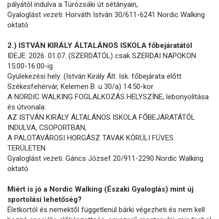
pályától indulva a Túrózsáki út sétányain,
Gyaloglást vezeti: Horváth István 30/611-6241 Nordic Walking
oktató
2.) ISTVÁN KIRÁLY ÁLTALÁNOS ISKOLA főbejáratától
IDEJE: 2026. 01.07. (SZERDÁTÓL) csak SZERDAI NAPOKON
15:00-16:00-ig
Gyülekezési hely: (István Király Ált. Isk. főbejárata előtt
Székesfehérvár, Kelemen B. u 30/a) 14:50-kor
A NORDIC WALKING FOGLALKOZÁS HELYSZÍNE, lebonyolítása
és útvonala:
AZ ISTVÁN KIRÁLY ÁLTALÁNOS ISKOLA FŐBEJÁRATÁTÓL
INDULVA, CSOPORTBAN,
A PALOTAVÁROSI HORGÁSZ TAVAK KÖRÜLI FÜVES
TERÜLETEN
Gyaloglást vezeti: Gáncs József 20/911-2290 Nordic Walking
oktató
Miért is jó a Nordic Walking (Északi Gyaloglás) mint új
sportolási lehetőség?
Életkortól és nemektől függetlenül bárki végezheti és nem kell