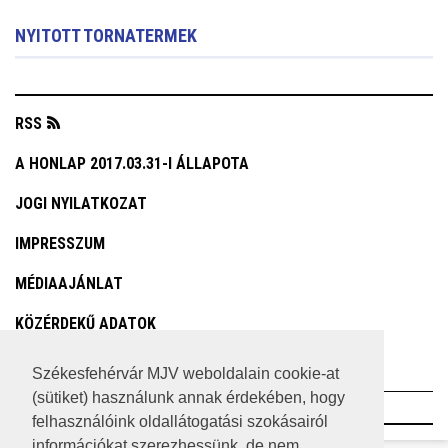
NYITOTT TORNATERMEK
RSS
A HONLAP 2017.03.31-I ÁLLAPOTA
JOGI NYILATKOZAT
IMPRESSZUM
MÉDIAAJÁNLAT
KÖZÉRDEKŰ ADATOK
ADATVÉDELEM
Székesfehérvár MJV weboldalain cookie-at
(sütiket) használunk annak érdekében, hogy
©2023 SZÉKESFEHÉRVÁR MEGYEI JOGÚ VÁROS
felhasználóink oldallátogatási szokásairól
információkat szerezhessünk, de nem