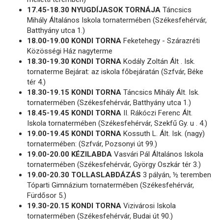
17.45-18.30 NYUGDÍJASOK TORNÁJA
Táncsics
Mihály Általános Iskola tornatermében (Székesfehérvár,
Batthyány utca 1.)
18.00-19.00 KONDI TORNA
Feketehegy - Szárazréti
Közösségi Ház nagyterme
18.30-19.30 KONDI TORNA
Kodály Zoltán Ált . Isk.
tornaterme Bejárat: az iskola főbejáratán (Szfvár, Béke
tér 4.)
18.30-19.15 KONDI TORNA
Táncsics Mihály Ált. Isk.
tornatermében (Székesfehérvár, Batthyány utca 1.)
18.45-19.45 KONDI TORNA
II. Rákóczi Ferenc Ált.
Iskola tornatermében (Székesfehérvár, Szekfű Gy. u . 4.)
19.00-19.45 KONDI TORNA
Kossuth L. Ált. Isk. (nagy)
tornatermében: (Szfvár, Pozsonyi út 99.)
19.00-20.00 KÉZILABDA
Vasvári Pál Általános Iskola
tornatermében (Székesfehérvár, György Oszkár tér 3.)
19.00-20.30 TOLLASLABDÁZÁS
3 pályán, ½ teremben
Tóparti Gimnázium tornatermében (Székesfehérvár,
Fürdősor 5.)
19.30-20.15 KONDI TORNA
Vizivárosi Iskola
tornatermében (Székesfehérvár, Budai út 90.)