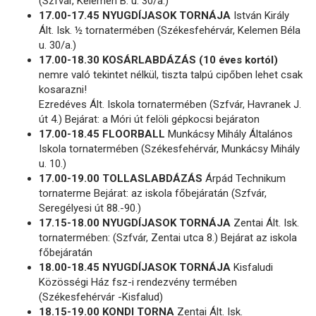
(Szfvár, Kelemen B. u. 30/a.)
17.00-17.45 NYUGDÍJASOK TORNÁJA
István Király
Ált. Isk. ½ tornatermében (Székesfehérvár, Kelemen Béla
u. 30/a.)
17.00-18.30 KOSÁRLABDÁZÁS (10 éves kortól)
nemre való tekintet nélkül, tiszta talpú cipőben lehet csak
kosarazni!
Ezredéves Ált. Iskola tornatermében (Szfvár, Havranek J.
út 4.) Bejárat: a Móri út felöli gépkocsi bejáraton
17.00-18.45 FLOORBALL
Munkácsy Mihály Általános
Iskola tornatermében (Székesfehérvár, Munkácsy Mihály
u. 10.)
17.00-19.00 TOLLASLABDÁZÁS
Árpád Technikum
tornaterme Bejárat: az iskola főbejáratán (Szfvár,
Seregélyesi út 88.-90.)
17.15-18.00 NYUGDÍJASOK TORNÁJA
Zentai Ált. Isk.
tornatermében: (Szfvár, Zentai utca 8.) Bejárat az iskola
főbejáratán
18.00-18.45 NYUGDÍJASOK TORNÁJA
Kisfaludi
Közösségi Ház fsz-i rendezvény termében
(Székesfehérvár -Kisfalud)
18.15-19.00 KONDI TORNA
Zentai Ált. Isk.