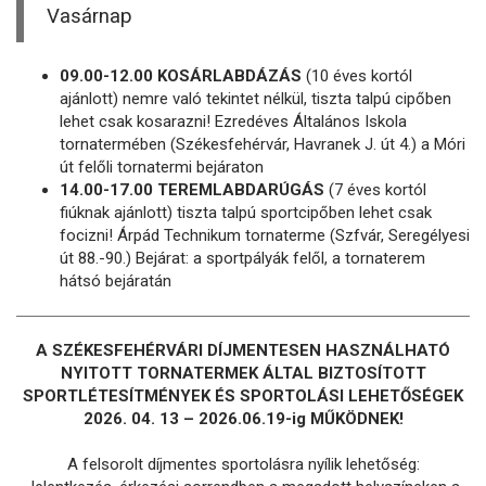
Vasárnap
09.00-12.00 KOSÁRLABDÁZÁS
(10 éves kortól
ajánlott) nemre való tekintet nélkül, tiszta talpú cipőben
lehet csak kosarazni! Ezredéves Általános Iskola
tornatermében (Székesfehérvár, Havranek J. út 4.) a Móri
út felőli tornatermi bejáraton
14.00-17.00 TEREMLABDARÚGÁS
(7 éves kortól
fiúknak ajánlott) tiszta talpú sportcipőben lehet csak
focizni! Árpád Technikum tornaterme (Szfvár, Seregélyesi
út 88.-90.) Bejárat: a sportpályák felől, a tornaterem
hátsó bejáratán
A SZÉKESFEHÉRVÁRI DÍJMENTESEN HASZNÁLHATÓ
NYITOTT TORNATERMEK ÁLTAL BIZTOSÍTOTT
SPORTLÉTESÍTMÉNYEK ÉS SPORTOLÁSI LEHETŐSÉGEK
2026. 04. 13 – 2026.06.19-ig MŰKÖDNEK!
A felsorolt díjmentes sportolásra nyílik lehetőség: