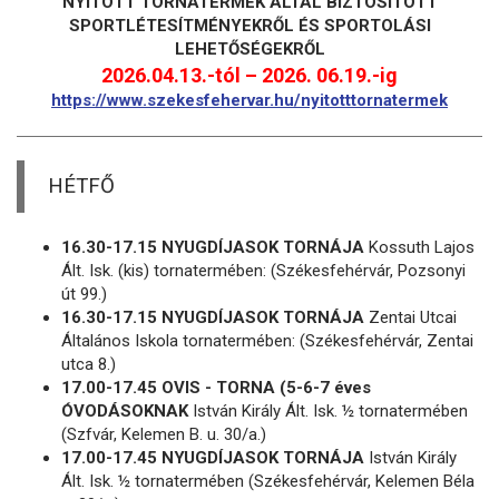
NYITOTT TORNATERMEK ÁLTAL BIZTOSÍTOTT
SPORTLÉTESÍTMÉNYEKRŐL ÉS SPORTOLÁSI
LEHETŐSÉGEKRŐL
2026.04.13.-tól – 2026. 06.19.-ig
https://www.szekesfehervar.hu/nyitotttornatermek
HÉTFŐ
16.30-17.15 NYUGDÍJASOK TORNÁJA
Kossuth Lajos
Ált. Isk. (kis) tornatermében: (Székesfehérvár, Pozsonyi
út 99.)
16.30-17.15 NYUGDÍJASOK TORNÁJA
Zentai Utcai
Általános Iskola tornatermében: (Székesfehérvár, Zentai
utca 8.)
17.00-17.45 OVIS - TORNA (5-6-7 éves
ÓVODÁSOKNAK
István Király Ált. Isk. ½ tornatermében
(Szfvár, Kelemen B. u. 30/a.)
17.00-17.45 NYUGDÍJASOK TORNÁJA
István Király
Ált. Isk. ½ tornatermében (Székesfehérvár, Kelemen Béla