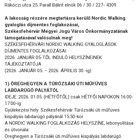
Rákóczi utca 25. Parall Bálint elnök 06 / 30 / 227- 4309
A lakosság részére megtartásra kerülő Nordic Walking
gyaloglás díjmentes foglakozásai,
Székesfehérvár Megyei Jogú Város Önkormányzatának
támogatásával valósulnak meg!
SZÉKESFEHÉRVÁRI NORDIC WALKING GYALOGLÁSOK
DÍJMENTES FOGLALKOZÁSAI
2026. JANUÁR 05-TŐL INDULÓ HELYSZÍNEINEK
TÁJÉKOZTATÓJA
(2026. JANUÁR 05. – 2026. ÁPRILIS 30.-ig)
1) ÖREGHEGYEN A TÚRÓZSÁKI ÚTI MŰFÜVES
LABDARÚGÓ PÁLYÁTÓL
IDEJE: 2026. 01.05. (HÉTFŐTŐL) csak HÉTFŐI NAPOKON 16:00-
17:00-ig
Gyülekezési hely: Székesfehérvár Túrózsáki úti műfüves
kispályás labdarúgó pályánál 15:50-kor
A NORDIC WALKING FOGLALKOZÁS HELYSZÍNE, lebonyolítása
és útvonala:
Öreghegyen a Túrózsáki úti műfüves kispályás labdarúgó