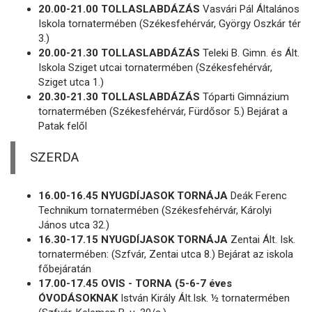
20.00-21.00 TOLLASLABDÁZÁS
Vasvári Pál Általános
Iskola tornatermében (Székesfehérvár, György Oszkár tér
3.)
20.00-21.30 TOLLASLABDÁZÁS
Teleki B. Gimn. és Ált.
Iskola Sziget utcai tornatermében (Székesfehérvár,
Sziget utca 1.)
20.30-21.30 TOLLASLABDÁZÁS
Tóparti Gimnázium
tornatermében (Székesfehérvár, Fürdősor 5.) Bejárat a
Patak felől
SZERDA
16.00-16.45 NYUGDÍJASOK TORNÁJA
Deák Ferenc
Technikum tornatermében (Székesfehérvár, Károlyi
János utca 32.)
16.30-17.15 NYUGDÍJASOK TORNÁJA
Zentai Ált. Isk.
tornatermében: (Szfvár, Zentai utca 8.) Bejárat az iskola
főbejáratán
17.00-17.45 OVIS - TORNA (5-6-7 éves
ÓVODÁSOKNAK
István Király Ált.Isk. ½ tornatermében