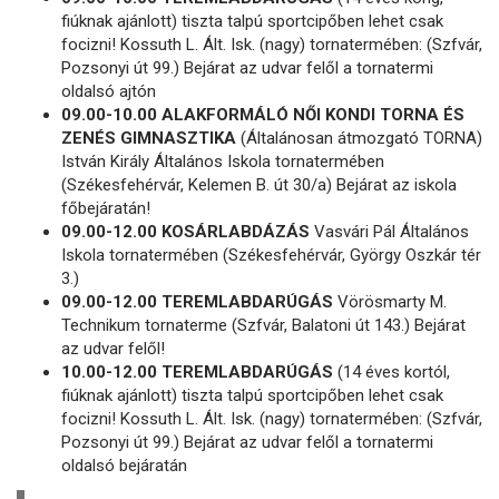
fiúknak ajánlott) tiszta talpú sportcipőben lehet csak
focizni! Kossuth L. Ált. Isk. (nagy) tornatermében: (Szfvár,
Pozsonyi út 99.) Bejárat az udvar felől a tornatermi
oldalsó ajtón
09.00-10.00 ALAKFORMÁLÓ NŐI KONDI TORNA ÉS
ZENÉS GIMNASZTIKA
(Általánosan átmozgató TORNA)
István Király Általános Iskola tornatermében
(Székesfehérvár, Kelemen B. út 30/a) Bejárat az iskola
főbejáratán!
09.00-12.00 KOSÁRLABDÁZÁS
Vasvári Pál Általános
Iskola tornatermében (Székesfehérvár, György Oszkár tér
3.)
09.00-12.00 TEREMLABDARÚGÁS
Vörösmarty M.
Technikum tornaterme (Szfvár, Balatoni út 143.) Bejárat
az udvar felől!
10.00-12.00 TEREMLABDARÚGÁS
(14 éves kortól,
fiúknak ajánlott) tiszta talpú sportcipőben lehet csak
focizni! Kossuth L. Ált. Isk. (nagy) tornatermében: (Szfvár,
Pozsonyi út 99.) Bejárat az udvar felől a tornatermi
oldalsó bejáratán