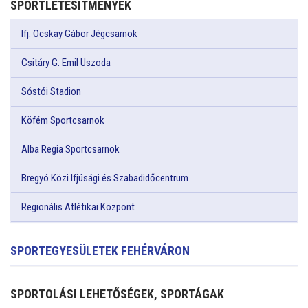
SPORTLÉTESÍTMÉNYEK
Ifj. Ocskay Gábor Jégcsarnok
Csitáry G. Emil Uszoda
Sóstói Stadion
Köfém Sportcsarnok
Alba Regia Sportcsarnok
Bregyó Közi Ifjúsági és Szabadidőcentrum
Regionális Atlétikai Központ
SPORTEGYESÜLETEK FEHÉRVÁRON
SPORTOLÁSI LEHETŐSÉGEK, SPORTÁGAK