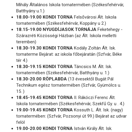
Mihály Általános Iskola tornatermében (Székesfehérvár,
Batthyány u.1.)
18.00-19.00 KONDI TORNA
Felsővárosi Ált. Iskola
tornatermében (Székesfehérvár, Koppány u 2.)
18.15-19.00 NYUGDÍJASOK TORNÁJA
Feketehegy -
Szárazréti Közösségi Házban (az Ált. Iskola melletti
teremben)
18.30-19.30 KONDI TORNA
Kodály Zoltán Ált. Isk.
tornaterme Bejárat: az iskola főbejáratán (Szfvár, Béke
tér 4.)
18.30-19.15 KONDI TORNA
Táncsics M. Ált. Isk.
tornatermében (Székesfehérvár, Batthyány u. 1.)
18.30-20.00 RÖPLABDA
(13 évesektől Bugát Pál
Technikum egész tornatermében (Szfvár, Gyümölcs u.
15. )
18.45-19.45 KONDI TORNA
II. Rákóczi Ferenc Ált.
Iskola tornatermében (Székesfehérvár, Szekfű Gy. u . 4.)
19.00-19.45 KONDI TORNA
Kossuth L. Ált. Isk. (nagy)
tornatermében: (Szfvár, Pozsonyi út 99.) Bejárat az udvar
felöl
19.00-20.00 KONDI TORNA
István Király Ált. Isk.