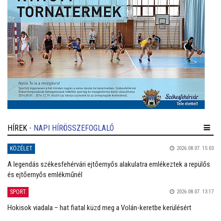
HÍREK
- NAPI HÍRÖSSZEFOGLALÓ
KÖZÉLET
2026.08.07. 15:03
A legendás székesfehérvári ejtőernyős alakulatra emlékeztek a repülős
és ejtőernyős emlékműnél
SPORT
2026.08.07. 13:17
Hokisok viadala – hat fiatal küzd meg a Volán-keretbe kerülésért