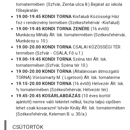
tornatermében: (Szfvár, Zentai utca 8.) Bejárat az iskola
főbejáratán
19.00-19.45 KONDI TORNA
Kisfaludi Közösségi Ház
fsz-i rendezvény termében (Székesfehérvár -Kisfalud)
19.00-19.45 KONDI TORNA ZENÉRE
(16 évtől)
Munkácsy Mihály Ált. Isk. tornatermében (Székesfehérvár,
Munkácsy u .10.)
19.00-20.00 KONDI TORNA
CSALAI KÖZÖSSÉGI TÉR
termében (Szfvár - CSALA, Fő u.1.)
19.00-19.45 KONDI TORNA
Széna téri Ált. Isk.
tornatermében (Szfvár, Széna tér 10.)
19.00-20.00 KONDI TORNA
(Általánosan átmozgató
TORNA) Vörösmarty M. ( Ligetsori) Ált. Isk. tornaterme
19.15-20.00 KONDI TORNA
(16 évtől) Hétvezér Ált. Isk.
½ tornatermében (Székesfehérvár, Hétvezér tér)
19.45-20.45 KOSÁRLABDÁZÁS
(10 éves kortól
ajánlott) nemre való tekintet nélkül, tiszta talpú cipőben
lehet csak kosarazni! István Király Ált. Isk. tornatermében
(Székesfehérvár, Kelemen B. u. 30/a.)
CSÜTÖRTÖK