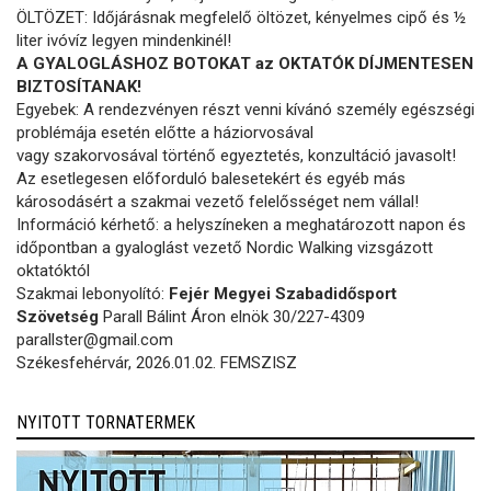
ÖLTÖZET: Időjárásnak megfelelő öltözet, kényelmes cipő és ½
liter ivóvíz legyen mindenkinél!
A GYALOGLÁSHOZ BOTOKAT az OKTATÓK DÍJMENTESEN
BIZTOSÍTANAK!
Egyebek: A rendezvényen részt venni kívánó személy egészségi
problémája esetén előtte a háziorvosával
vagy szakorvosával történő egyeztetés, konzultáció javasolt!
Az esetlegesen előforduló balesetekért és egyéb más
károsodásért a szakmai vezető felelősséget nem vállal!
Információ kérhető: a helyszíneken a meghatározott napon és
időpontban a gyaloglást vezető Nordic Walking vizsgázott
oktatóktól
Szakmai lebonyolító:
Fejér Megyei Szabadidősport
Szövetség
Parall Bálint Áron elnök 30/227-4309
parallster@gmail.com
Székesfehérvár, 2026.01.02. FEMSZISZ
NYITOTT TORNATERMEK