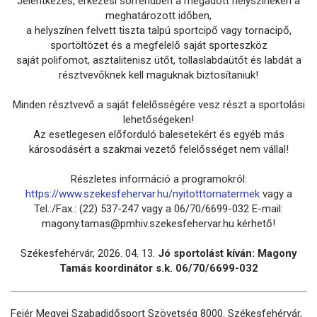
Jelentkezés, érkezési sorrendben a megadott helyszíneken a
meghatározott időben,
a helyszínen felvett tiszta talpú sportcipő vagy tornacipő,
sportöltözet és a megfelelő saját sporteszköz
saját polifomot, asztalitenisz ütőt, tollaslabdaütőt és labdát a
résztvevőknek kell maguknak biztosítaniuk!
Minden résztvevő a saját felelősségére vesz részt a sportolási
lehetőségeken!
Az esetlegesen előforduló balesetekért és egyéb más
károsodásért a szakmai vezető felelősséget nem vállal!
Részletes információ a programokról:
https://www.szekesfehervar.hu/nyitotttornatermek
vagy a
Tel.:/Fax.: (22) 537-247 vagy a 06/70/6699-032 E-mail:
magony.tamas@pmhiv.szekesfehervar.hu kérhető!
Székesfehérvár, 2026. 04. 13.
Jó sportolást kíván: Magony
Tamás koordinátor s.k. 06/70/6699-032
Fejér Megyei Szabadidősport Szövetség 8000. Székesfehérvár,