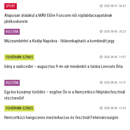
SPORT
2026.08.07. 06:42
Alaposan átalakul a MÁV Előre Foxconn női röplabdacsapatának
játékoskerete
KULTÚRA
2026.08.06. 20:23
Múzeumbérlet a Királyi Napokra - féláronkapható a kombinált jegy
FEHÉRVÁRI SZÍNES
2026.08.06. 19:07
Irány a vadszeder – augusztus 9-én vár mindenkit a túrára Lencsés Rita
KULTÚRA
2026.08.06. 16:37
Egy kis kosárnyi törődés – segítse Ön is a Nemzetközi Néptáncfesztivál
résztvevőit!
FEHÉRVÁRI SZÍNES
2026.08.06. 16:03
Nemzetközi hangszeres mesterkurzus és fesztivál Fehérvárcsurgón