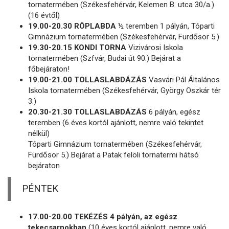
tornatermében (Székesfehérvár, Kelemen B. utca 30/a.)
(16 évtől)
19.00-20.30 RÖPLABDA
½ teremben 1 pályán, Tóparti
Gimnázium tornatermében (Székesfehérvár, Fürdősor 5.)
19.30-20.15 KONDI TORNA
Vizivárosi Iskola
tornatermében (Szfvár, Budai út 90.) Bejárat a
főbejáraton!
19.00-21.00 TOLLASLABDÁZÁS
Vasvári Pál Általános
Iskola tornatermében (Székesfehérvár, György Oszkár tér
3.)
20.30-21.30 TOLLASLABDÁZÁS
6 pályán, egész
teremben (6 éves kortól ajánlott, nemre való tekintet
nélkül)
Tóparti Gimnázium tornatermében (Székesfehérvár,
Fürdősor 5.) Bejárat a Patak felöli tornatermi hátsó
bejáraton
PÉNTEK
17.00-20.00 TEKÉZÉS 4 pályán, az egész
tekecsarnokban
(10 éves kortól ajánlott, nemre való