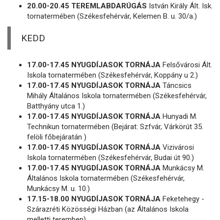
20.00-20.45 TEREMLABDARÚGÁS
István Király Ált. Isk.
tornatermében (Székesfehérvár, Kelemen B. u. 30/a.)
KEDD
17.00-17.45 NYUGDÍJASOK TORNÁJA
Felsővárosi Ált.
Iskola tornatermében (Székesfehérvár, Koppány u 2.)
17.00-17.45 NYUGDÍJASOK TORNÁJA
Táncsics
Mihály Általános Iskola tornatermében (Székesfehérvár,
Batthyány utca 1.)
17.00-17.45 NYUGDÍJASOK TORNÁJA
Hunyadi M.
Technikun tornatermében (Bejárat: Szfvár, Várkörút 35.
felöli főbejáratán )
17.00-17.45 NYUGDÍJASOK TORNÁJA
Vizivárosi
Iskola tornatermében (Székesfehérvár, Budai út 90.)
17.00-17.45 NYUGDÍJASOK TORNÁJA
Munkácsy M.
Általános Iskola tornatermében (Székesfehérvár,
Munkácsy M. u. 10.)
17.15-18.00 NYUGDÍJASOK TORNÁJA
Feketehegy -
Szárazréti Közösségi Házban (az Általános Iskola
melletti teremben)