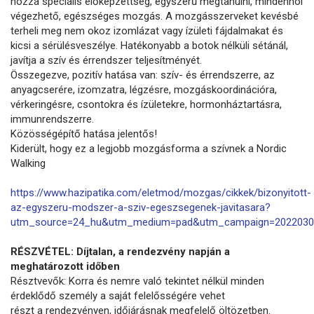
hozzá speciális előképzettség, egyszerű megtanulni, mindenhol
végezhető, egészséges mozgás. A mozgásszerveket kevésbé
terheli meg nem okoz izomlázat vagy ízületi fájdalmakat és
kicsi a sérülésveszélye. Hatékonyabb a botok nélküli sétánál,
javítja a szív és érrendszer teljesítményét.
Összegezve, pozitív hatása van: szív- és érrendszerre, az
anyagcserére, izomzatra, légzésre, mozgáskoordinációra,
vérkeringésre, csontokra és ízületekre, hormonháztartásra,
immunrendszerre.
Közösségépítő hatása jelentős!
Kiderült, hogy ez a legjobb mozgásforma a szívnek a Nordic
Walking
https://www.hazipatika.com/eletmod/mozgas/cikkek/bizonyitott-
az-egyszeru-modszer-a-sziv-egeszsegenek-javitasara?
utm_source=24_hu&utm_medium=pad&utm_campaign=2022030
RÉSZVÉTEL: Díjtalan, a rendezvény napján a
meghatározott időben
Résztvevők: Korra és nemre való tekintet nélkül minden
érdeklődő személy a saját felelősségére vehet
részt a rendezvényen, időjárásnak megfelelő öltözetben.