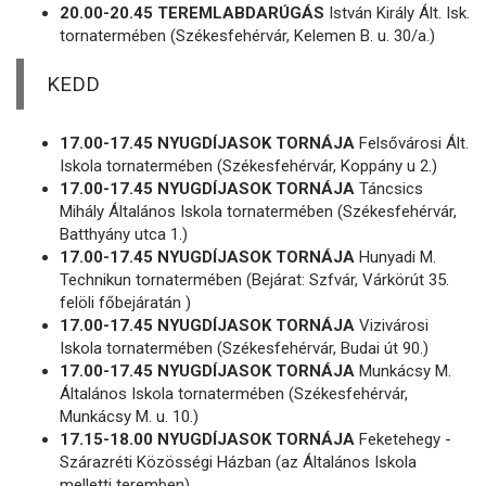
20.00-20.45 TEREMLABDARÚGÁS
István Király Ált. Isk.
tornatermében (Székesfehérvár, Kelemen B. u. 30/a.)
KEDD
17.00-17.45 NYUGDÍJASOK TORNÁJA
Felsővárosi Ált.
Iskola tornatermében (Székesfehérvár, Koppány u 2.)
17.00-17.45 NYUGDÍJASOK TORNÁJA
Táncsics
Mihály Általános Iskola tornatermében (Székesfehérvár,
Batthyány utca 1.)
17.00-17.45 NYUGDÍJASOK TORNÁJA
Hunyadi M.
Technikun tornatermében (Bejárat: Szfvár, Várkörút 35.
felöli főbejáratán )
17.00-17.45 NYUGDÍJASOK TORNÁJA
Vizivárosi
Iskola tornatermében (Székesfehérvár, Budai út 90.)
17.00-17.45 NYUGDÍJASOK TORNÁJA
Munkácsy M.
Általános Iskola tornatermében (Székesfehérvár,
Munkácsy M. u. 10.)
17.15-18.00 NYUGDÍJASOK TORNÁJA
Feketehegy -
Szárazréti Közösségi Házban (az Általános Iskola
melletti teremben)