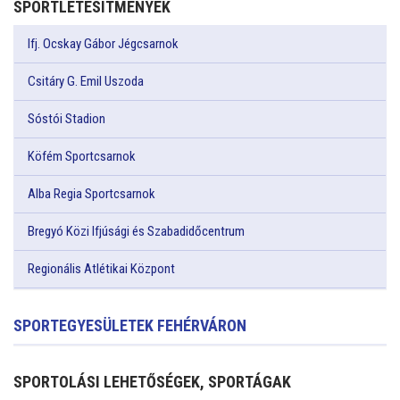
SPORTLÉTESÍTMÉNYEK
Ifj. Ocskay Gábor Jégcsarnok
Csitáry G. Emil Uszoda
Sóstói Stadion
Köfém Sportcsarnok
Alba Regia Sportcsarnok
Bregyó Közi Ifjúsági és Szabadidőcentrum
Regionális Atlétikai Központ
SPORTEGYESÜLETEK FEHÉRVÁRON
SPORTOLÁSI LEHETŐSÉGEK, SPORTÁGAK