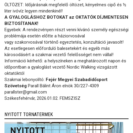
ÖLTÖZET: Időjárásnak megfelelő öltözet, kényelmes cipő és ½
liter ivóvíz legyen mindenkinél!
A GYALOGLÁSHOZ BOTOKAT az OKTATÓK DÍJMENTESEN
BIZTOSÍTANAK!
Egyebek: A rendezvényen részt venni kívánó személy egészségi
problémája esetén előtte a háziorvosával
vagy szakorvosával történő egyeztetés, konzultáció javasolt!
Az esetlegesen előforduló balesetekért és egyéb más
károsodásért a szakmai vezető felelősséget nem vállal!
Információ kérhető: a helyszíneken a meghatározott napon és
időpontban a gyaloglást vezető Nordic Walking vizsgázott
oktatóktól
Szakmai lebonyolító:
Fejér Megyei Szabadidősport
Szövetség
Parall Bálint Áron elnök 30/227-4309
parallster@gmail.com
Székesfehérvár, 2026.01.02. FEMSZISZ
NYITOTT TORNATERMEK