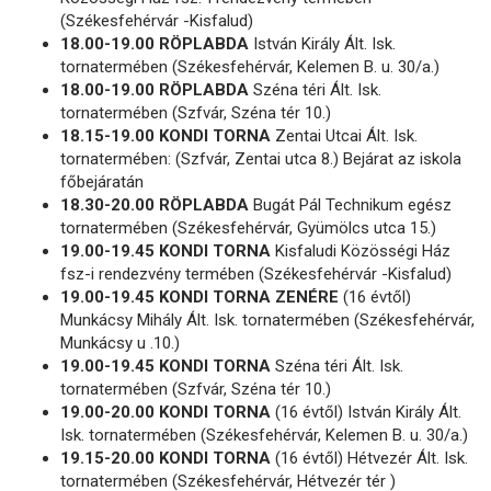
(Székesfehérvár -Kisfalud)
18.00-19.00 RÖPLABDA
István Király Ált. Isk.
tornatermében (Székesfehérvár, Kelemen B. u. 30/a.)
18.00-19.00 RÖPLABDA
Széna téri Ált. Isk.
tornatermében (Szfvár, Széna tér 10.)
18.15-19.00 KONDI TORNA
Zentai Utcai Ált. Isk.
tornatermében: (Szfvár, Zentai utca 8.) Bejárat az iskola
főbejáratán
18.30-20.00 RÖPLABDA
Bugát Pál Technikum egész
tornatermében (Székesfehérvár, Gyümölcs utca 15.)
19.00-19.45 KONDI TORNA
Kisfaludi Közösségi Ház
fsz-i rendezvény termében (Székesfehérvár -Kisfalud)
19.00-19.45 KONDI TORNA ZENÉRE
(16 évtől)
Munkácsy Mihály Ált. Isk. tornatermében (Székesfehérvár,
Munkácsy u .10.)
19.00-19.45 KONDI TORNA
Széna téri Ált. Isk.
tornatermében (Szfvár, Széna tér 10.)
19.00-20.00 KONDI TORNA
(16 évtől) István Király Ált.
Isk. tornatermében (Székesfehérvár, Kelemen B. u. 30/a.)
19.15-20.00 KONDI TORNA
(16 évtől) Hétvezér Ált. Isk.
tornatermében (Székesfehérvár, Hétvezér tér )