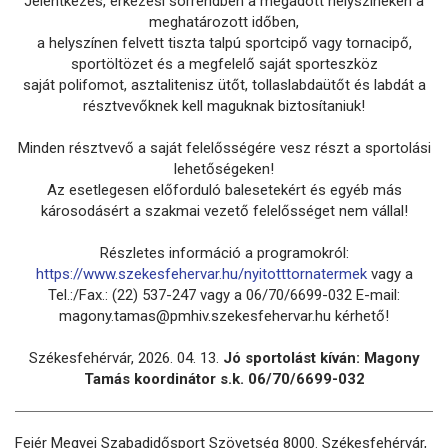
Jelentkezés, érkezési sorrendben a megadott helyszíneken a
meghatározott időben,
a helyszínen felvett tiszta talpú sportcipő vagy tornacipő,
sportöltözet és a megfelelő saját sporteszköz
saját polifomot, asztalitenisz ütőt, tollaslabdaütőt és labdát a
résztvevőknek kell maguknak biztosítaniuk!
Minden résztvevő a saját felelősségére vesz részt a sportolási
lehetőségeken!
Az esetlegesen előforduló balesetekért és egyéb más
károsodásért a szakmai vezető felelősséget nem vállal!
Részletes információ a programokról:
https://www.szekesfehervar.hu/nyitotttornatermek
vagy a
Tel.:/Fax.: (22) 537-247 vagy a 06/70/6699-032 E-mail:
magony.tamas@pmhiv.szekesfehervar.hu kérhető!
Székesfehérvár, 2026. 04. 13.
Jó sportolást kíván: Magony
Tamás koordinátor s.k. 06/70/6699-032
Fejér Megyei Szabadidősport Szövetség 8000. Székesfehérvár,