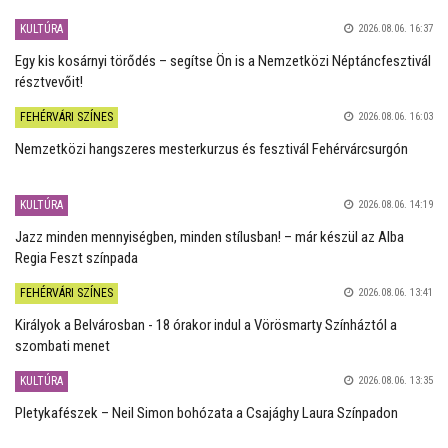
KULTÚRA
2026.08.06. 16:37
Egy kis kosárnyi törődés – segítse Ön is a Nemzetközi Néptáncfesztivál
résztvevőit!
FEHÉRVÁRI SZÍNES
2026.08.06. 16:03
Nemzetközi hangszeres mesterkurzus és fesztivál Fehérvárcsurgón
KULTÚRA
2026.08.06. 14:19
Jazz minden mennyiségben, minden stílusban! – már készül az Alba
Regia Feszt színpada
FEHÉRVÁRI SZÍNES
2026.08.06. 13:41
Királyok a Belvárosban - 18 órakor indul a Vörösmarty Színháztól a
szombati menet
KULTÚRA
2026.08.06. 13:35
Pletykafészek – Neil Simon bohózata a Csajághy Laura Színpadon