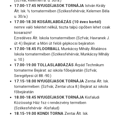
(Szfvár, Kelemen B. u. 30/a.)
17.00-17.45 NYUGDÍJASOK TORNÁJA
István Király
Ált. Isk. ½ tornatermében (Székesfehérvár, Kelemen Béla
u. 30/a.)
17.00-18.30 KOSÁRLABDÁZÁS (10 éves kortól)
nemre való tekintet nélkül, tiszta talpú cipőben lehet csak
kosarazni!
Ezredéves Ált. Iskola tornatermében (Szfvár, Havranek J.
út 4.) Bejárat: a Móri út felöli gépkocsi bejáraton
17.00-18.45 FLOORBALL
Munkácsy Mihály Általános
Iskola tornatermében (Székesfehérvár, Munkácsy Mihály
u. 10.)
17.00-19.00 TOLLASLABDÁZÁS
Árpád Technikum
tornaterme Bejárat: az iskola főbejáratán (Szfvár,
Seregélyesi út 88.-90.)
17.15-18.00 NYUGDÍJASOK TORNÁJA
Zentai Ált. Isk.
tornatermében: (Szfvár, Zentai utca 8.) Bejárat az iskola
főbejáratán
18.00-18.45 NYUGDÍJASOK TORNÁJA
Kisfaludi
Közösségi Ház fsz-i rendezvény termében
(Székesfehérvár -Kisfalud)
18.15-19.00 KONDI TORNA
Zentai Ált. Isk.