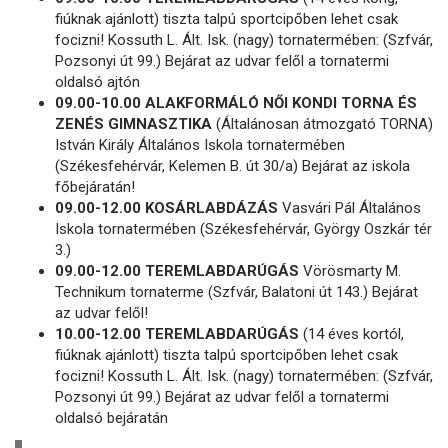
fiúknak ajánlott) tiszta talpú sportcipőben lehet csak
focizni! Kossuth L. Ált. Isk. (nagy) tornatermében: (Szfvár,
Pozsonyi út 99.) Bejárat az udvar felől a tornatermi
oldalsó ajtón
09.00-10.00 ALAKFORMÁLÓ NŐI KONDI TORNA ÉS
ZENÉS GIMNASZTIKA
(Általánosan átmozgató TORNA)
István Király Általános Iskola tornatermében
(Székesfehérvár, Kelemen B. út 30/a) Bejárat az iskola
főbejáratán!
09.00-12.00 KOSÁRLABDÁZÁS
Vasvári Pál Általános
Iskola tornatermében (Székesfehérvár, György Oszkár tér
3.)
09.00-12.00 TEREMLABDARÚGÁS
Vörösmarty M.
Technikum tornaterme (Szfvár, Balatoni út 143.) Bejárat
az udvar felől!
10.00-12.00 TEREMLABDARÚGÁS
(14 éves kortól,
fiúknak ajánlott) tiszta talpú sportcipőben lehet csak
focizni! Kossuth L. Ált. Isk. (nagy) tornatermében: (Szfvár,
Pozsonyi út 99.) Bejárat az udvar felől a tornatermi
oldalsó bejáratán