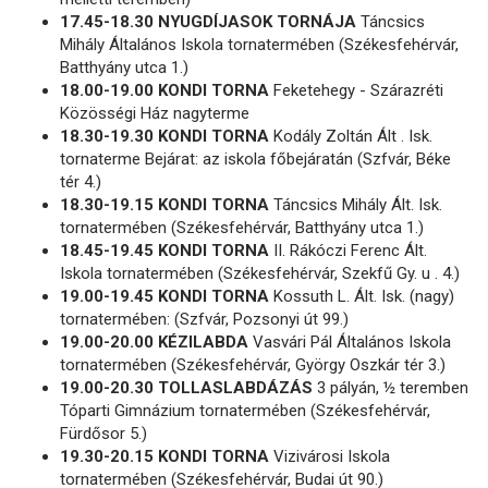
17.45-18.30 NYUGDÍJASOK TORNÁJA
Táncsics
Mihály Általános Iskola tornatermében (Székesfehérvár,
Batthyány utca 1.)
18.00-19.00 KONDI TORNA
Feketehegy - Szárazréti
Közösségi Ház nagyterme
18.30-19.30 KONDI TORNA
Kodály Zoltán Ált . Isk.
tornaterme Bejárat: az iskola főbejáratán (Szfvár, Béke
tér 4.)
18.30-19.15 KONDI TORNA
Táncsics Mihály Ált. Isk.
tornatermében (Székesfehérvár, Batthyány utca 1.)
18.45-19.45 KONDI TORNA
II. Rákóczi Ferenc Ált.
Iskola tornatermében (Székesfehérvár, Szekfű Gy. u . 4.)
19.00-19.45 KONDI TORNA
Kossuth L. Ált. Isk. (nagy)
tornatermében: (Szfvár, Pozsonyi út 99.)
19.00-20.00 KÉZILABDA
Vasvári Pál Általános Iskola
tornatermében (Székesfehérvár, György Oszkár tér 3.)
19.00-20.30 TOLLASLABDÁZÁS
3 pályán, ½ teremben
Tóparti Gimnázium tornatermében (Székesfehérvár,
Fürdősor 5.)
19.30-20.15 KONDI TORNA
Vizivárosi Iskola
tornatermében (Székesfehérvár, Budai út 90.)