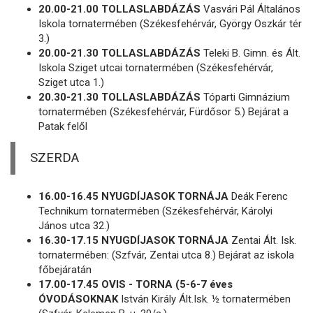
20.00-21.00 TOLLASLABDÁZÁS
Vasvári Pál Általános
Iskola tornatermében (Székesfehérvár, György Oszkár tér
3.)
20.00-21.30 TOLLASLABDÁZÁS
Teleki B. Gimn. és Ált.
Iskola Sziget utcai tornatermében (Székesfehérvár,
Sziget utca 1.)
20.30-21.30 TOLLASLABDÁZÁS
Tóparti Gimnázium
tornatermében (Székesfehérvár, Fürdősor 5.) Bejárat a
Patak felől
SZERDA
16.00-16.45 NYUGDÍJASOK TORNÁJA
Deák Ferenc
Technikum tornatermében (Székesfehérvár, Károlyi
János utca 32.)
16.30-17.15 NYUGDÍJASOK TORNÁJA
Zentai Ált. Isk.
tornatermében: (Szfvár, Zentai utca 8.) Bejárat az iskola
főbejáratán
17.00-17.45 OVIS - TORNA (5-6-7 éves
ÓVODÁSOKNAK
István Király Ált.Isk. ½ tornatermében