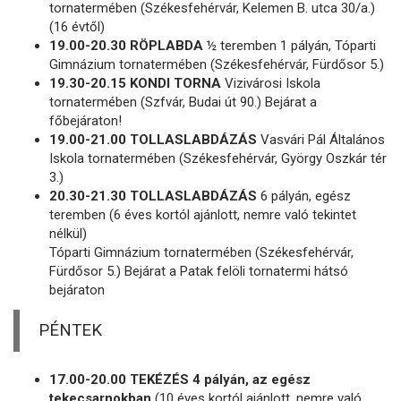
tornatermében (Székesfehérvár, Kelemen B. utca 30/a.)
(16 évtől)
19.00-20.30 RÖPLABDA
½ teremben 1 pályán, Tóparti
Gimnázium tornatermében (Székesfehérvár, Fürdősor 5.)
19.30-20.15 KONDI TORNA
Vizivárosi Iskola
tornatermében (Szfvár, Budai út 90.) Bejárat a
főbejáraton!
19.00-21.00 TOLLASLABDÁZÁS
Vasvári Pál Általános
Iskola tornatermében (Székesfehérvár, György Oszkár tér
3.)
20.30-21.30 TOLLASLABDÁZÁS
6 pályán, egész
teremben (6 éves kortól ajánlott, nemre való tekintet
nélkül)
Tóparti Gimnázium tornatermében (Székesfehérvár,
Fürdősor 5.) Bejárat a Patak felöli tornatermi hátsó
bejáraton
PÉNTEK
17.00-20.00 TEKÉZÉS 4 pályán, az egész
tekecsarnokban
(10 éves kortól ajánlott, nemre való