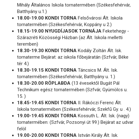
Mihály Általános Iskola tornatermében (Székesfehérvár,
Batthyány u.1.)
18.00-19.00 KONDI TORNA
Felsővárosi Ált. Iskola
tornatermében (Székesfehérvár, Koppány u 2.)
18.15-19.00 NYUGDÍJASOK TORNÁJA
Feketehegy -
Szárazréti Közösségi Házban (az Ált. Iskola melletti
teremben)
18.30-19.30 KONDI TORNA
Kodály Zoltán Ált. Isk.
tornaterme Bejárat: az iskola főbejáratán (Szfvár, Béke
tér 4.)
18.30-19.15 KONDI TORNA
Táncsics M. Ált. Isk.
tornatermében (Székesfehérvár, Batthyány u. 1.)
18.30-20.00 RÖPLABDA
(13 évesektől Bugát Pál
Technikum egész tornatermében (Szfvár, Gyümölcs u.
15. )
18.45-19.45 KONDI TORNA
II. Rákóczi Ferenc Ált.
Iskola tornatermében (Székesfehérvár, Szekfű Gy. u . 4.)
19.00-19.45 KONDI TORNA
Kossuth L. Ált. Isk. (nagy)
tornatermében: (Szfvár, Pozsonyi út 99.) Bejárat az udvar
felöl
19.00-20.00 KONDI TORNA
István Király Ált. Isk.