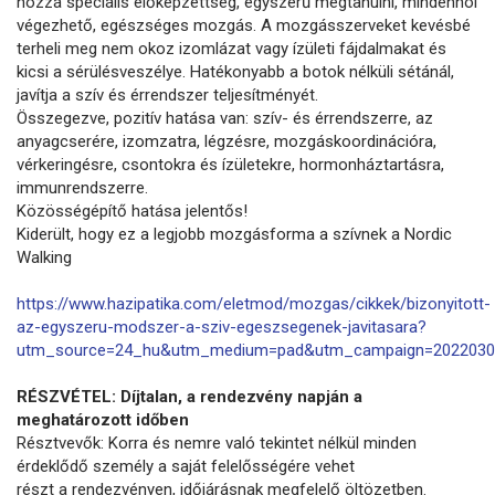
hozzá speciális előképzettség, egyszerű megtanulni, mindenhol
végezhető, egészséges mozgás. A mozgásszerveket kevésbé
terheli meg nem okoz izomlázat vagy ízületi fájdalmakat és
kicsi a sérülésveszélye. Hatékonyabb a botok nélküli sétánál,
javítja a szív és érrendszer teljesítményét.
Összegezve, pozitív hatása van: szív- és érrendszerre, az
anyagcserére, izomzatra, légzésre, mozgáskoordinációra,
vérkeringésre, csontokra és ízületekre, hormonháztartásra,
immunrendszerre.
Közösségépítő hatása jelentős!
Kiderült, hogy ez a legjobb mozgásforma a szívnek a Nordic
Walking
https://www.hazipatika.com/eletmod/mozgas/cikkek/bizonyitott-
az-egyszeru-modszer-a-sziv-egeszsegenek-javitasara?
utm_source=24_hu&utm_medium=pad&utm_campaign=2022030
RÉSZVÉTEL: Díjtalan, a rendezvény napján a
meghatározott időben
Résztvevők: Korra és nemre való tekintet nélkül minden
érdeklődő személy a saját felelősségére vehet
részt a rendezvényen, időjárásnak megfelelő öltözetben.