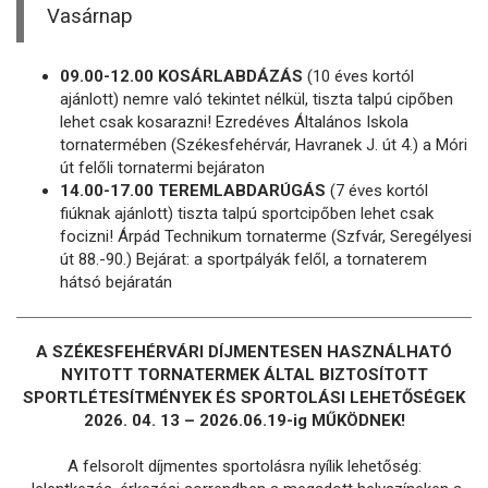
Vasárnap
09.00-12.00 KOSÁRLABDÁZÁS
(10 éves kortól
ajánlott) nemre való tekintet nélkül, tiszta talpú cipőben
lehet csak kosarazni! Ezredéves Általános Iskola
tornatermében (Székesfehérvár, Havranek J. út 4.) a Móri
út felőli tornatermi bejáraton
14.00-17.00 TEREMLABDARÚGÁS
(7 éves kortól
fiúknak ajánlott) tiszta talpú sportcipőben lehet csak
focizni! Árpád Technikum tornaterme (Szfvár, Seregélyesi
út 88.-90.) Bejárat: a sportpályák felől, a tornaterem
hátsó bejáratán
A SZÉKESFEHÉRVÁRI DÍJMENTESEN HASZNÁLHATÓ
NYITOTT TORNATERMEK ÁLTAL BIZTOSÍTOTT
SPORTLÉTESÍTMÉNYEK ÉS SPORTOLÁSI LEHETŐSÉGEK
2026. 04. 13 – 2026.06.19-ig MŰKÖDNEK!
A felsorolt díjmentes sportolásra nyílik lehetőség: