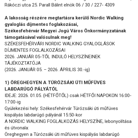
Rákóczi utca 25. Parall Bálint elnök 06 / 30 / 227- 4309
A lakosság részére megtartásra kerülő Nordic Walking
gyaloglás díjmentes foglakozásai,
Székesfehérvár Megyei Jogú Város Önkormányzatának
támogatásával valósulnak meg!
SZÉKESFEHÉRVÁRI NORDIC WALKING GYALOGLÁSOK
DÍJMENTES FOGLALKOZÁSAI
2026. JANUÁR 05-TŐL INDULÓ HELYSZÍNEINEK
TÁJÉKOZTATÓJA
(2026. JANUÁR 05. – 2026. ÁPRILIS 30.-ig)
1) ÖREGHEGYEN A TÚRÓZSÁKI ÚTI MŰFÜVES
LABDARÚGÓ PÁLYÁTÓL
IDEJE: 2026. 01.05. (HÉTFŐTŐL) csak HÉTFŐI NAPOKON 16:00-
17:00-ig
Gyülekezési hely: Székesfehérvár Túrózsáki úti műfüves
kispályás labdarúgó pályánál 15:50-kor
A NORDIC WALKING FOGLALKOZÁS HELYSZÍNE, lebonyolítása
és útvonala:
Öreghegyen a Túrózsáki úti műfüves kispályás labdarúgó