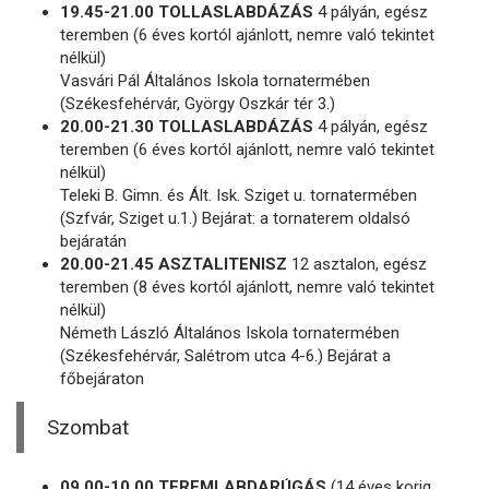
19.45-21.00 TOLLASLABDÁZÁS
4 pályán, egész
teremben (6 éves kortól ajánlott, nemre való tekintet
nélkül)
Vasvári Pál Általános Iskola tornatermében
(Székesfehérvár, György Oszkár tér 3.)
20.00-21.30 TOLLASLABDÁZÁS
4 pályán, egész
teremben (6 éves kortól ajánlott, nemre való tekintet
nélkül)
Teleki B. Gimn. és Ált. Isk. Sziget u. tornatermében
(Szfvár, Sziget u.1.) Bejárat: a tornaterem oldalsó
bejáratán
20.00-21.45 ASZTALITENISZ
12 asztalon, egész
teremben (8 éves kortól ajánlott, nemre való tekintet
nélkül)
Németh László Általános Iskola tornatermében
(Székesfehérvár, Salétrom utca 4-6.) Bejárat a
főbejáraton
Szombat
09.00-10.00 TEREMLABDARÚGÁS
(14 éves korig,