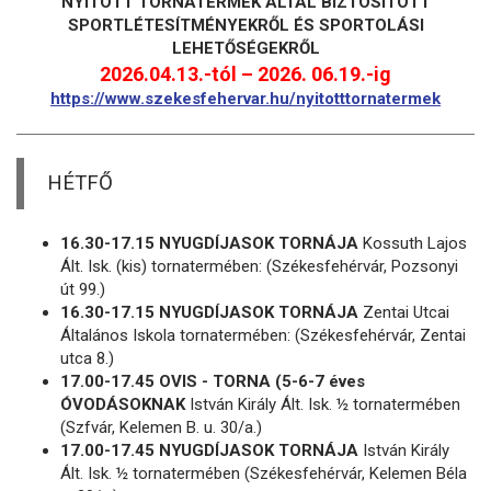
NYITOTT TORNATERMEK ÁLTAL BIZTOSÍTOTT
SPORTLÉTESÍTMÉNYEKRŐL ÉS SPORTOLÁSI
LEHETŐSÉGEKRŐL
2026.04.13.-tól – 2026. 06.19.-ig
https://www.szekesfehervar.hu/nyitotttornatermek
HÉTFŐ
16.30-17.15 NYUGDÍJASOK TORNÁJA
Kossuth Lajos
Ált. Isk. (kis) tornatermében: (Székesfehérvár, Pozsonyi
út 99.)
16.30-17.15 NYUGDÍJASOK TORNÁJA
Zentai Utcai
Általános Iskola tornatermében: (Székesfehérvár, Zentai
utca 8.)
17.00-17.45 OVIS - TORNA (5-6-7 éves
ÓVODÁSOKNAK
István Király Ált. Isk. ½ tornatermében
(Szfvár, Kelemen B. u. 30/a.)
17.00-17.45 NYUGDÍJASOK TORNÁJA
István Király
Ált. Isk. ½ tornatermében (Székesfehérvár, Kelemen Béla