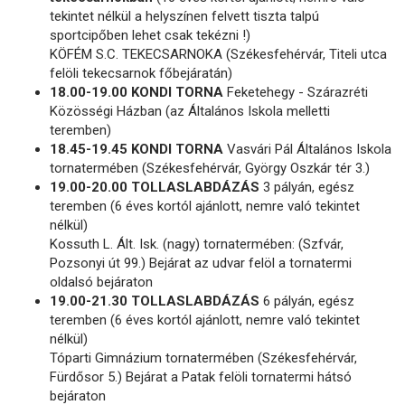
tekintet nélkül a helyszínen felvett tiszta talpú
sportcipőben lehet csak tekézni !)
KÖFÉM S.C. TEKECSARNOKA (Székesfehérvár, Titeli utca
felöli tekecsarnok főbejáratán)
18.00-19.00 KONDI TORNA
Feketehegy - Szárazréti
Közösségi Házban (az Általános Iskola melletti
teremben)
18.45-19.45 KONDI TORNA
Vasvári Pál Általános Iskola
tornatermében (Székesfehérvár, György Oszkár tér 3.)
19.00-20.00 TOLLASLABDÁZÁS
3 pályán, egész
teremben (6 éves kortól ajánlott, nemre való tekintet
nélkül)
Kossuth L. Ált. Isk. (nagy) tornatermében: (Szfvár,
Pozsonyi út 99.) Bejárat az udvar felöl a tornatermi
oldalsó bejáraton
19.00-21.30 TOLLASLABDÁZÁS
6 pályán, egész
teremben (6 éves kortól ajánlott, nemre való tekintet
nélkül)
Tóparti Gimnázium tornatermében (Székesfehérvár,
Fürdősor 5.) Bejárat a Patak felöli tornatermi hátsó
bejáraton