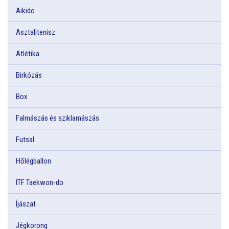
Aikido
Asztalitenisz
Atlétika
Birkózás
Box
Falmászás és sziklamászás
Futsal
Hőlégballon
ITF Taekwon-do
Íjászat
Jégkorong