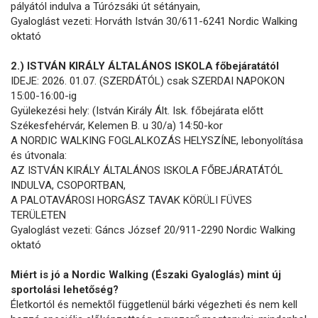
pályától indulva a Túrózsáki út sétányain,
Gyaloglást vezeti: Horváth István 30/611-6241 Nordic Walking
oktató
2.) ISTVÁN KIRÁLY ÁLTALÁNOS ISKOLA főbejáratától
IDEJE: 2026. 01.07. (SZERDÁTÓL) csak SZERDAI NAPOKON
15:00-16:00-ig
Gyülekezési hely: (István Király Ált. Isk. főbejárata előtt
Székesfehérvár, Kelemen B. u 30/a) 14:50-kor
A NORDIC WALKING FOGLALKOZÁS HELYSZÍNE, lebonyolítása
és útvonala:
AZ ISTVÁN KIRÁLY ÁLTALÁNOS ISKOLA FŐBEJÁRATÁTÓL
INDULVA, CSOPORTBAN,
A PALOTAVÁROSI HORGÁSZ TAVAK KÖRÜLI FÜVES
TERÜLETEN
Gyaloglást vezeti: Gáncs József 20/911-2290 Nordic Walking
oktató
Miért is jó a Nordic Walking (Északi Gyaloglás) mint új
sportolási lehetőség?
Életkortól és nemektől függetlenül bárki végezheti és nem kell