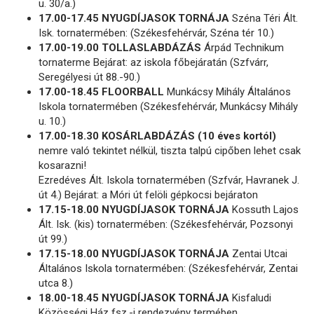
u. 30/a.)
17.00-17.45 NYUGDÍJASOK TORNÁJA
Széna Téri Ált.
Isk. tornatermében: (Székesfehérvár, Széna tér 10.)
17.00-19.00 TOLLASLABDÁZÁS
Árpád Technikum
tornaterme Bejárat: az iskola főbejáratán (Szfvárr,
Seregélyesi út 88.-90.)
17.00-18.45 FLOORBALL
Munkácsy Mihály Általános
Iskola tornatermében (Székesfehérvár, Munkácsy Mihály
u. 10.)
17.00-18.30 KOSÁRLABDÁZÁS (10 éves kortól)
nemre való tekintet nélkül, tiszta talpú cipőben lehet csak
kosarazni!
Ezredéves Ált. Iskola tornatermében (Szfvár, Havranek J.
út 4.) Bejárat: a Móri út felöli gépkocsi bejáraton
17.15-18.00 NYUGDÍJASOK TORNÁJA
Kossuth Lajos
Ált. Isk. (kis) tornatermében: (Székesfehérvár, Pozsonyi
út 99.)
17.15-18.00 NYUGDÍJASOK TORNÁJA
Zentai Utcai
Általános Iskola tornatermében: (Székesfehérvár, Zentai
utca 8.)
18.00-18.45 NYUGDÍJASOK TORNÁJA
Kisfaludi
Közösségi Ház fsz.-i rendezvény termében