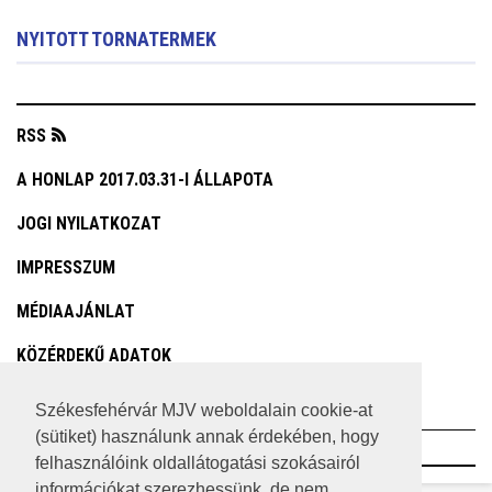
NYITOTT TORNATERMEK
RSS
A HONLAP 2017.03.31-I ÁLLAPOTA
JOGI NYILATKOZAT
IMPRESSZUM
MÉDIAAJÁNLAT
KÖZÉRDEKŰ ADATOK
ADATVÉDELEM
Székesfehérvár MJV weboldalain cookie-at
(sütiket) használunk annak érdekében, hogy
©2023 SZÉKESFEHÉRVÁR MEGYEI JOGÚ VÁROS
felhasználóink oldallátogatási szokásairól
információkat szerezhessünk, de nem