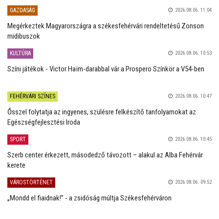
GAZDASÁG
2026.08.06. 11:04
Megérkeztek Magyarországra a székesfehérvári rendeltetésű Zonson
midibuszok
KULTÚRA
2026.08.06. 10:53
Színi játékok - Victor Haïm-darabbal vár a Prospero Színkör a V54-ben
FEHÉRVÁRI SZÍNES
2026.08.06. 10:47
Ősszel folytatja az ingyenes, szülésre felkészítő tanfolyamokat az
Egészségfejlesztési Iroda
SPORT
2026.08.06. 10:45
Szerb center érkezett, másodedző távozott – alakul az Alba Fehérvár
kerete
VÁROSTÖRTÉNET
2026.08.06. 09:52
„Mondd el fiaidnak!” - a zsidóság múltja Székesfehérváron