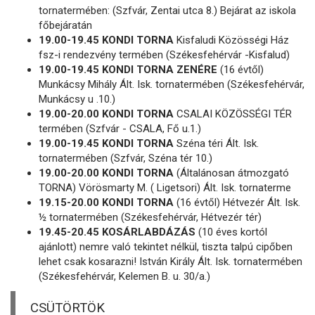
tornatermében: (Szfvár, Zentai utca 8.) Bejárat az iskola
főbejáratán
19.00-19.45 KONDI TORNA
Kisfaludi Közösségi Ház
fsz-i rendezvény termében (Székesfehérvár -Kisfalud)
19.00-19.45 KONDI TORNA ZENÉRE
(16 évtől)
Munkácsy Mihály Ált. Isk. tornatermében (Székesfehérvár,
Munkácsy u .10.)
19.00-20.00 KONDI TORNA
CSALAI KÖZÖSSÉGI TÉR
termében (Szfvár - CSALA, Fő u.1.)
19.00-19.45 KONDI TORNA
Széna téri Ált. Isk.
tornatermében (Szfvár, Széna tér 10.)
19.00-20.00 KONDI TORNA
(Általánosan átmozgató
TORNA) Vörösmarty M. ( Ligetsori) Ált. Isk. tornaterme
19.15-20.00 KONDI TORNA
(16 évtől) Hétvezér Ált. Isk.
½ tornatermében (Székesfehérvár, Hétvezér tér)
19.45-20.45 KOSÁRLABDÁZÁS
(10 éves kortól
ajánlott) nemre való tekintet nélkül, tiszta talpú cipőben
lehet csak kosarazni! István Király Ált. Isk. tornatermében
(Székesfehérvár, Kelemen B. u. 30/a.)
CSÜTÖRTÖK