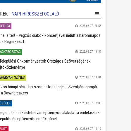
ÍREK
- NAPI HÍRÖSSZEFOGLALÓ
ULTÚRA
2026.08.07. 21:58
nél a tér! – végzős diákok koncertjével indult a háromnapos
ba Regia Feszt
AGYARORSZÁG
2026.08.07. 16:37
Települési Önkormányzatok Országos Szövetségének
jtóközleménye
EHÉRVÁRI SZÍNES
2026.08.07. 16:04
zös bringázásra hív szombaton reggel a Szentjánosbogár
 a Dawnbreakers
ÖZÉLET
2026.08.07. 15:03
legendás székesfehérvári ejtőernyős alakulatra emlékeztek
repülős és ejtőernyős emlékműnél
PORT
2026.08.07. 13:17