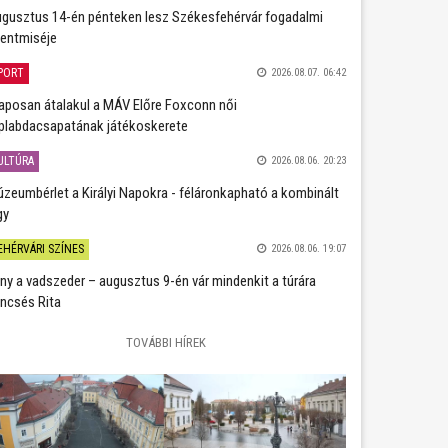
gusztus 14-én pénteken lesz Székesfehérvár fogadalmi
entmiséje
PORT
2026.08.07. 06:42
aposan átalakul a MÁV Előre Foxconn női
plabdacsapatának játékoskerete
ULTÚRA
2026.08.06. 20:23
zeumbérlet a Királyi Napokra - féláronkapható a kombinált
gy
EHÉRVÁRI SZÍNES
2026.08.06. 19:07
ány a vadszeder – augusztus 9-én vár mindenkit a túrára
ncsés Rita
TOVÁBBI HÍREK