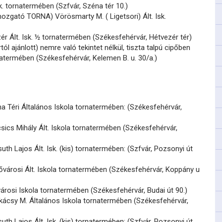
sk. tornatermében (Szfvár, Széna tér 10.)
ozgató TORNA) Vörösmarty M. ( Ligetsori) Ált. Isk.
ér Ált. Isk. ½ tornatermében (Székesfehérvár, Hétvezér tér)
ól ajánlott) nemre való tekintet nélkül, tiszta talpú cipőben
ornatermében (Székesfehérvár, Kelemen B. u. 30/a.)
 Téri Általános Iskola tornatermében: (Székesfehérvár,
ics Mihály Ált. Iskola tornatermében (Székesfehérvár,
th Lajos Ált. Isk. (kis) tornatermében: (Szfvár, Pozsonyi út
ővárosi Ált. Iskola tornatermében (Székesfehérvár, Koppány u
árosi Iskola tornatermében (Székesfehérvár, Budai út 90.)
ácsy M. Általános Iskola tornatermében (Székesfehérvár,
th Lajos Ált. Isk. (kis) tornatermében: (Szfvár, Pozsonyi út