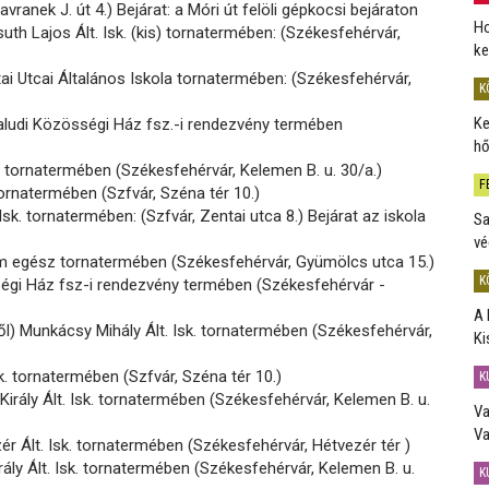
vranek J. út 4.) Bejárat: a Móri út felöli gépkocsi bejáraton
Ho
th Lajos Ált. Isk. (kis) tornatermében: (Székesfehérvár,
ke
i Utcai Általános Iskola tornatermében: (Székesfehérvár,
K
Ke
aludi Közösségi Ház fsz.-i rendezvény termében
hő
sk. tornatermében (Székesfehérvár, Kelemen B. u. 30/a.)
F
 tornatermében (Szfvár, Széna tér 10.)
Isk. tornatermében: (Szfvár, Zentai utca 8.) Bejárat az iskola
Sa
vé
m egész tornatermében (Székesfehérvár, Gyümölcs utca 15.)
K
égi Ház fsz-i rendezvény termében (Székesfehérvár -
A 
ől) Munkácsy Mihály Ált. Isk. tornatermében (Székesfehérvár,
Ki
sk. tornatermében (Szfvár, Széna tér 10.)
K
 Király Ált. Isk. tornatermében (Székesfehérvár, Kelemen B. u.
Va
Va
ér Ált. Isk. tornatermében (Székesfehérvár, Hétvezér tér )
rály Ált. Isk. tornatermében (Székesfehérvár, Kelemen B. u.
K