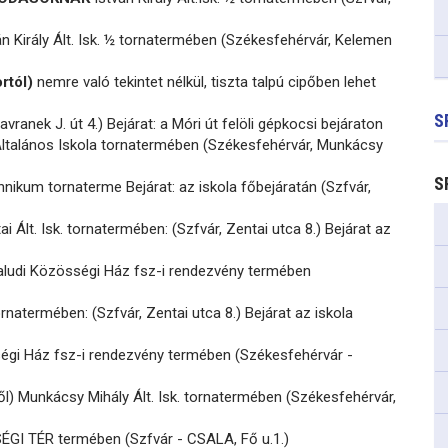
n Király Ált. Isk. ½ tornatermében (Székesfehérvár, Kelemen
rtól)
nemre való tekintet nélkül, tiszta talpú cipőben lehet
S
vranek J. út 4.) Bejárat: a Móri út felöli gépkocsi bejáraton
ltalános Iskola tornatermében (Székesfehérvár, Munkácsy
S
nikum tornaterme Bejárat: az iskola főbejáratán (Szfvár,
i Ált. Isk. tornatermében: (Szfvár, Zentai utca 8.) Bejárat az
aludi Közösségi Ház fsz-i rendezvény termében
ornatermében: (Szfvár, Zentai utca 8.) Bejárat az iskola
égi Ház fsz-i rendezvény termében (Székesfehérvár -
ől) Munkácsy Mihály Ált. Isk. tornatermében (Székesfehérvár,
I TÉR termében (Szfvár - CSALA, Fő u.1.)