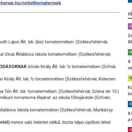
hervar.hu/nyitotttornatermek
H
K
Ze
th Lajos Ált. Isk. (kis) tornatermében: (Székesfehérvár,
Al
M
i Utcai Általános Iskola tornatermében: (Székesfehérvár,
A 
ÓVODÁSOKNAK
István Király Ált. Isk. ½ tornatermében (Szfvár,
sa
F
n Király Ált. Isk. ½ tornatermében (Székesfehérvár, Kelemen
Kö
 Téri Ált. Isk. tornatermében: (Székesfehérvár, Széna tér 10.)
és
ikum tornaterme Bejárat: az iskola főbejáratán (Szfvárr,
K
ltalános Iskola tornatermében (Székesfehérvár, Munkácsy
A 
a 
rtól)
nemre való tekintet nélkül, tiszta talpú cipőben lehet
S