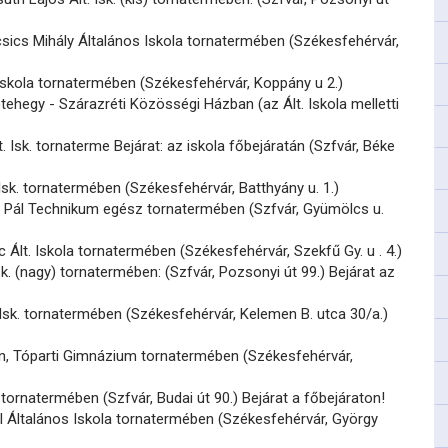
sics Mihály Általános Iskola tornatermében (Székesfehérvár,
 Iskola tornatermében (Székesfehérvár, Koppány u 2.)
ehegy - Szárazréti Közösségi Házban (az Ált. Iskola melletti
. Isk. tornaterme Bejárat: az iskola főbejáratán (Szfvár, Béke
Isk. tornatermében (Székesfehérvár, Batthyány u. 1.)
 Pál Technikum egész tornatermében (Szfvár, Gyümölcs u.
c Ált. Iskola tornatermében (Székesfehérvár, Szekfű Gy. u . 4.)
sk. (nagy) tornatermében: (Szfvár, Pozsonyi út 99.) Bejárat az
. Isk. tornatermében (Székesfehérvár, Kelemen B. utca 30/a.)
n, Tóparti Gimnázium tornatermében (Székesfehérvár,
 tornatermében (Szfvár, Budai út 90.) Bejárat a főbejáraton!
l Általános Iskola tornatermében (Székesfehérvár, György