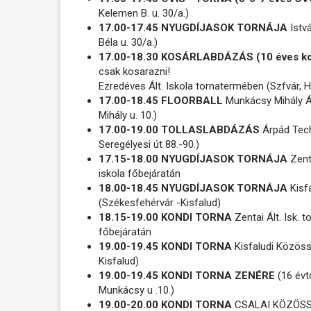
Kelemen B. u. 30/a.)
17.00-17.45 NYUGDÍJASOK TORNÁJA
Istvá
Béla u. 30/a.)
17.00-18.30 KOSÁRLABDÁZÁS (10 éves ko
csak kosarazni!
Ezredéves Ált. Iskola tornatermében (Szfvár, Ha
17.00-18.45 FLOORBALL
Munkácsy Mihály Á
Mihály u. 10.)
17.00-19.00 TOLLASLABDÁZÁS
Árpád Tech
Seregélyesi út 88.-90.)
17.15-18.00 NYUGDÍJASOK TORNÁJA
Zenta
iskola főbejáratán
18.00-18.45 NYUGDÍJASOK TORNÁJA
Kisf
(Székesfehérvár -Kisfalud)
18.15-19.00 KONDI TORNA
Zentai Ált. Isk. t
főbejáratán
19.00-19.45 KONDI TORNA
Kisfaludi Közöss
Kisfalud)
19.00-19.45 KONDI TORNA ZENÉRE
(16 évt
Munkácsy u .10.)
19.00-20.00 KONDI TORNA
CSALAI KÖZÖSSÉG