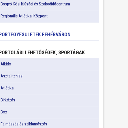
Bregyó Közi Ifjúsági és Szabadidőcentrum
Regionális Atlétikai Központ
PORTEGYESÜLETEK FEHÉRVÁRON
PORTOLÁSI LEHETŐSÉGEK, SPORTÁGAK
Aikido
Asztalitenisz
Atlétika
Birkózás
Box
Falmászás és sziklamászás