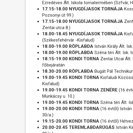
Ezredéves Ált. Iskola tornatermében (Szfvár, Ha
17.15-18.00 NYUGDÍJASOK TORNÁJA
Kossu
Pozsonyi út 99.)
17.15-18.00 NYUGDÍJASOK TORNÁJA
Zenta
Zentai utca 8.)
18.00-18.45 NYUGDÍJASOK TORNÁJA
Kisf
(Székesfehérvár -Kisfalud)
18.00-19.00 RÖPLABDA
István Király Ált. I
18.00-19.00 RÖPLABDA
Széna téri Ált. Isk.
18.15-19.00 KONDI TORNA
Zentai Utcai Ált. 
főbejáratán
18.30-20.00 RÖPLABDA
Bugát Pál Techniku
19.00-19.45 KONDI TORNA
Kisfaludi Közöss
Kisfalud)
19.00-19.45 KONDI TORNA ZENÉRE
(16 évt
Munkácsy u .10.)
19.00-19.45 KONDI TORNA
Széna téri Ált. I
19.00-20.00 KONDI TORNA
(16 évtől) István
30/a.)
19.15-20.00 KONDI TORNA
(16 évtől) Hétvez
20.00-20.45 TEREMLABDARÚGÁS
István Ki