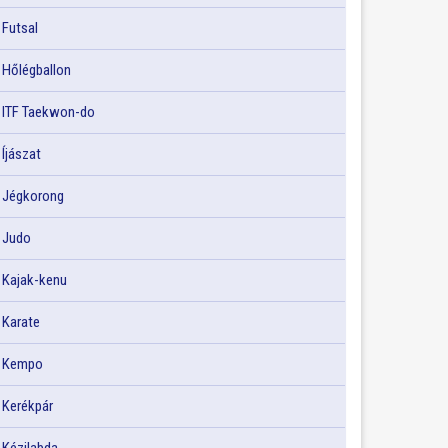
Futsal
Hőlégballon
ITF Taekwon-do
Íjászat
Jégkorong
Judo
Kajak-kenu
Karate
Kempo
Kerékpár