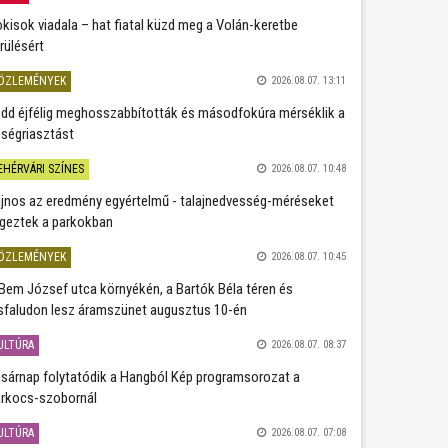
kisok viadala – hat fiatal küzd meg a Volán-keretbe
rülésért
ÖZLEMÉNYEK
2026.08.07. 13:11
dd éjfélig meghosszabbították és másodfokúra mérséklik a
ségriasztást
EHÉRVÁRI SZÍNES
2026.08.07. 10:48
jnos az eredmény egyértelmű - talajnedvesség-méréseket
geztek a parkokban
ÖZLEMÉNYEK
2026.08.07. 10:45
Bem József utca környékén, a Bartók Béla téren és
sfaludon lesz áramszünet augusztus 10-én
ULTÚRA
2026.08.07. 08:37
sárnap folytatódik a Hangból Kép programsorozat a
rkocs-szobornál
ULTÚRA
2026.08.07. 07:08