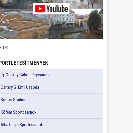
PORT
PORTLÉTESÍTMÉNYEK
Ifj. Ocskay Gábor Jégcsarnok
Csitáry G. Emil Uszoda
Sóstói Stadion
Köfém Sportcsarnok
Alba Regia Sportcsarnok