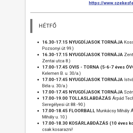
https://www.szekesfe
HÉTFŐ
16.30-17.15 NYUGDÍJASOK TORNÁJA
Kossu
Pozsonyi út 99.)
16.30-17.15 NYUGDÍJASOK TORNÁJA
Zenta
Zentai utca 8.)
17.00-17.45 OVIS - TORNA (5-6-7 éves 
Kelemen B. u. 30/a.)
17.00-17.45 NYUGDÍJASOK TORNÁJA
Istvá
Béla u. 30/a.)
17.00-17.45 NYUGDÍJASOK TORNÁJA
Széna
17.00-19.00 TOLLASLABDÁZÁS
Árpád Techn
Seregélyesi út 88.-90.)
17.00-18.45 FLOORBALL
Munkácsy Mihály Á
Mihály u. 10.)
17.00-18.30 KOSÁRLABDÁZÁS (10 éves ko
csak kosarazni!