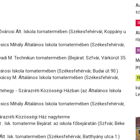
Au
sz
S
ővárosi Ált. Iskola tornatermében (Székesfehérvár, Koppány u
Al
rö
sics Mihály Általános Iskola tornatermében (Székesfehérvár,
K
di M. Technikun tornatermében (Bejárat: Szfvár, Várkörút 35.
Mú
je
árosi Iskola tornatermében (Székesfehérvár, Budai út 90.)
ácsy M. Általános Iskola tornatermében (Székesfehérvár,
F
Ir
tehegy - Szárazréti Közösségi Házban (az Általános Iskola
Le
sics Mihály Általános Iskola tornatermében (Székesfehérvár,
árazréti Közösségi Ház nagyterme
 . Isk. tornaterme Bejárat: az iskola főbejáratán (Szfvár, Béke
lt. Isk. tornatermében (Székesfehérvár, Batthyány utca 1.)