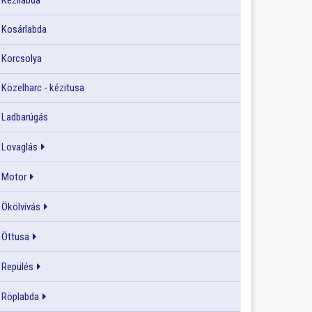
Kézilabda
Kosárlabda
Korcsolya
Közelharc - kézitusa
Ladbarúgás
Lovaglás
Motor
Ökölvívás
Öttusa
Repülés
Röplabda