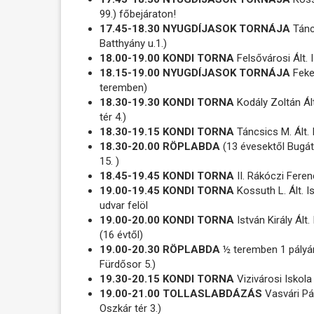
99.) főbejáraton!
17.45-18.30 NYUGDÍJASOK TORNÁJA
Tánc
Batthyány u.1.)
18.00-19.00 KONDI TORNA
Felsővárosi Ált.
18.15-19.00 NYUGDÍJASOK TORNÁJA
Feket
teremben)
18.30-19.30 KONDI TORNA
Kodály Zoltán Ált
tér 4.)
18.30-19.15 KONDI TORNA
Táncsics M. Ált. 
18.30-20.00 RÖPLABDA
(13 évesektől Bugát
15. )
18.45-19.45 KONDI TORNA
II. Rákóczi Feren
19.00-19.45 KONDI TORNA
Kossuth L. Ált. I
udvar felöl
19.00-20.00 KONDI TORNA
István Király Ált
(16 évtől)
19.00-20.30 RÖPLABDA
½ teremben 1 pályá
Fürdősor 5.)
19.30-20.15 KONDI TORNA
Vizivárosi Iskola
19.00-21.00 TOLLASLABDÁZÁS
Vasvári Pá
Oszkár tér 3.)