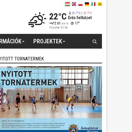
22°C
21.7°C
/
21.7°C
Erős felhőzet
2.61
17°
km/h
Frissítve: 01:56
Keresés
ORMÁCIÓK
PROJEKTEK
YITOTT TORNATERMEK