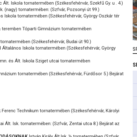
c Ált. Iskola tornatermében (Székesfehérvár, Szekfű Gy. u . 4.)
sk. (nagy) tornatermében: (Szfvár, Pozsonyi út 99.)
os Iskola tornatermében (Székesfehérvár, György Oszkár tér
½ teremben Tóparti Gimnázium tornatermében
 tornatermében (Székesfehérvár, Budai út 90.)
l Általános Iskola tornatermében (Székesfehérvár, György
S
imn. és Ált. Iskola Sziget utcai tornatermében
S
mnázium tornatermében (Székesfehérvár, Fürdősor 5.) Bejárat
 Ferenc Technikum tornatermében (Székesfehérvár, Károlyi
i Ált. Isk. tornatermében: (Szfvár, Zentai utca 8.) Bejárat az
ÓVODÁSOKNAK
István Király Ált.Isk. ½ tornatermében (Szfvár,