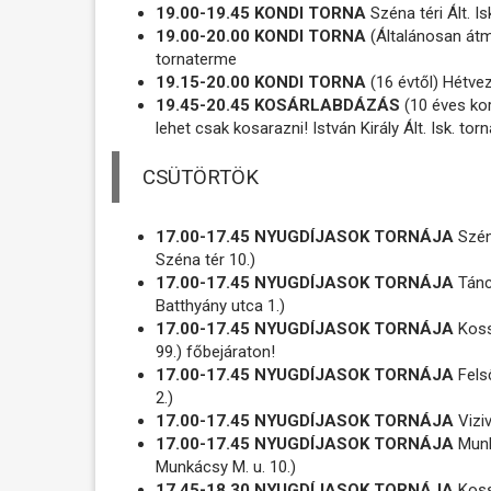
19.00-19.45 KONDI TORNA
Széna téri Ált. I
19.00-20.00 KONDI TORNA
(Általánosan átm
tornaterme
19.15-20.00 KONDI TORNA
(16 évtől) Hétvez
19.45-20.45 KOSÁRLABDÁZÁS
(10 éves kort
lehet csak kosarazni! István Király Ált. Isk. t
CSÜTÖRTÖK
17.00-17.45 NYUGDÍJASOK TORNÁJA
Széna
Széna tér 10.)
17.00-17.45 NYUGDÍJASOK TORNÁJA
Táncs
Batthyány utca 1.)
17.00-17.45 NYUGDÍJASOK TORNÁJA
Kossu
99.) főbejáraton!
17.00-17.45 NYUGDÍJASOK TORNÁJA
Fels
2.)
17.00-17.45 NYUGDÍJASOK TORNÁJA
Viziv
17.00-17.45 NYUGDÍJASOK TORNÁJA
Munk
Munkácsy M. u. 10.)
17.45-18.30 NYUGDÍJASOK TORNÁJA
Kossu