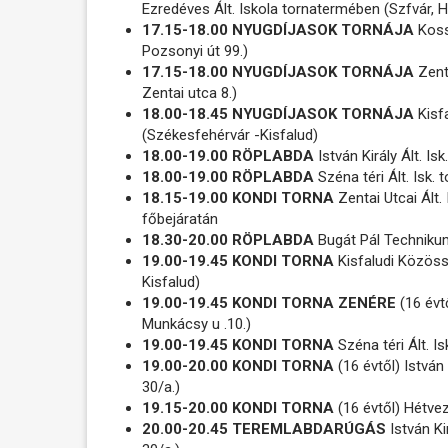
Ezredéves Ált. Iskola tornatermében (Szfvár, Ha
17.15-18.00 NYUGDÍJASOK TORNÁJA
Kossu
Pozsonyi út 99.)
17.15-18.00 NYUGDÍJASOK TORNÁJA
Zenta
Zentai utca 8.)
18.00-18.45 NYUGDÍJASOK TORNÁJA
Kisf
(Székesfehérvár -Kisfalud)
18.00-19.00 RÖPLABDA
István Király Ált. I
18.00-19.00 RÖPLABDA
Széna téri Ált. Isk.
18.15-19.00 KONDI TORNA
Zentai Utcai Ált. 
főbejáratán
18.30-20.00 RÖPLABDA
Bugát Pál Techniku
19.00-19.45 KONDI TORNA
Kisfaludi Közöss
Kisfalud)
19.00-19.45 KONDI TORNA ZENÉRE
(16 évt
Munkácsy u .10.)
19.00-19.45 KONDI TORNA
Széna téri Ált. I
19.00-20.00 KONDI TORNA
(16 évtől) István
30/a.)
19.15-20.00 KONDI TORNA
(16 évtől) Hétvez
20.00-20.45 TEREMLABDARÚGÁS
István Ki