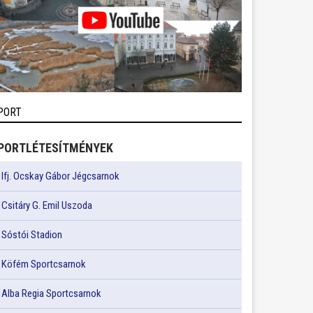
PORT
PORTLÉTESÍTMÉNYEK
Ifj. Ocskay Gábor Jégcsarnok
Csitáry G. Emil Uszoda
Sóstói Stadion
Köfém Sportcsarnok
Alba Regia Sportcsarnok