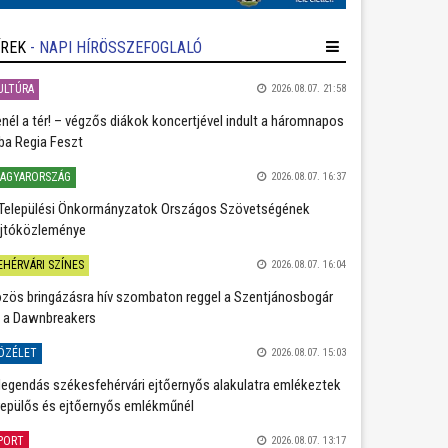
ÍREK
- NAPI HÍRÖSSZEFOGLALÓ
ULTÚRA
2026.08.07. 21:58
nél a tér! – végzős diákok koncertjével indult a háromnapos
ba Regia Feszt
AGYARORSZÁG
2026.08.07. 16:37
Települési Önkormányzatok Országos Szövetségének
jtóközleménye
EHÉRVÁRI SZÍNES
2026.08.07. 16:04
zös bringázásra hív szombaton reggel a Szentjánosbogár
 a Dawnbreakers
ÖZÉLET
2026.08.07. 15:03
legendás székesfehérvári ejtőernyős alakulatra emlékeztek
repülős és ejtőernyős emlékműnél
PORT
2026.08.07. 13:17