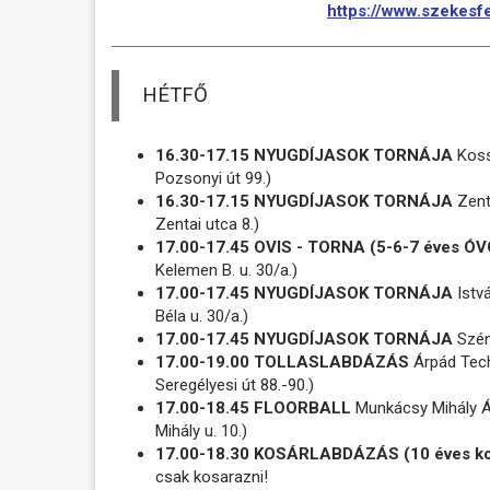
https://www.szekesfe
HÉTFŐ
16.30-17.15 NYUGDÍJASOK TORNÁJA
Kossu
Pozsonyi út 99.)
16.30-17.15 NYUGDÍJASOK TORNÁJA
Zenta
Zentai utca 8.)
17.00-17.45 OVIS - TORNA (5-6-7 éves 
Kelemen B. u. 30/a.)
17.00-17.45 NYUGDÍJASOK TORNÁJA
Istvá
Béla u. 30/a.)
17.00-17.45 NYUGDÍJASOK TORNÁJA
Széna
17.00-19.00 TOLLASLABDÁZÁS
Árpád Techn
Seregélyesi út 88.-90.)
17.00-18.45 FLOORBALL
Munkácsy Mihály Á
Mihály u. 10.)
17.00-18.30 KOSÁRLABDÁZÁS (10 éves ko
csak kosarazni!