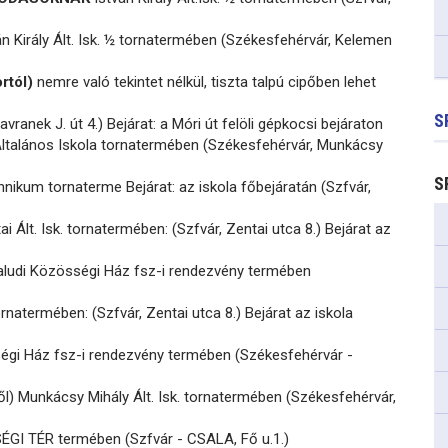
n Király Ált. Isk. ½ tornatermében (Székesfehérvár, Kelemen
rtól)
nemre való tekintet nélkül, tiszta talpú cipőben lehet
S
vranek J. út 4.) Bejárat: a Móri út felöli gépkocsi bejáraton
ltalános Iskola tornatermében (Székesfehérvár, Munkácsy
S
nikum tornaterme Bejárat: az iskola főbejáratán (Szfvár,
i Ált. Isk. tornatermében: (Szfvár, Zentai utca 8.) Bejárat az
aludi Közösségi Ház fsz-i rendezvény termében
ornatermében: (Szfvár, Zentai utca 8.) Bejárat az iskola
égi Ház fsz-i rendezvény termében (Székesfehérvár -
ől) Munkácsy Mihály Ált. Isk. tornatermében (Székesfehérvár,
I TÉR termében (Szfvár - CSALA, Fő u.1.)