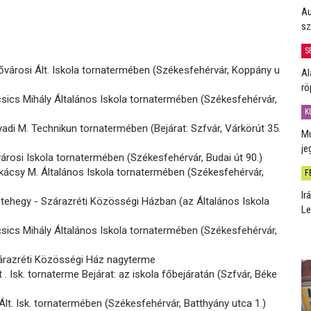
Au
sz
S
ővárosi Ált. Iskola tornatermében (Székesfehérvár, Koppány u
Al
rö
sics Mihály Általános Iskola tornatermében (Székesfehérvár,
K
di M. Technikun tornatermében (Bejárat: Szfvár, Várkörút 35.
Mú
je
árosi Iskola tornatermében (Székesfehérvár, Budai út 90.)
ácsy M. Általános Iskola tornatermében (Székesfehérvár,
F
Ir
tehegy - Szárazréti Közösségi Házban (az Általános Iskola
Le
sics Mihály Általános Iskola tornatermében (Székesfehérvár,
árazréti Közösségi Ház nagyterme
 . Isk. tornaterme Bejárat: az iskola főbejáratán (Szfvár, Béke
lt. Isk. tornatermében (Székesfehérvár, Batthyány utca 1.)