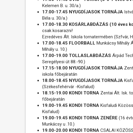
Kelemen B. u. 30/a.)
17.00-17.45 NYUGDÍJASOK TORNÁJA
Istvá
Béla u. 30/a.)
17.00-18.30 KOSÁRLABDÁZÁS (10 éves ko
csak kosarazni!
Ezredéves Ált. Iskola tornatermében (Szfvár, Ha
17.00-18.45 FLOORBALL
Munkácsy Mihály Á
Mihály u. 10.)
17.00-19.00 TOLLASLABDÁZÁS
Árpád Tech
Seregélyesi út 88.-90.)
17.15-18.00 NYUGDÍJASOK TORNÁJA
Zenta
iskola főbejáratán
18.00-18.45 NYUGDÍJASOK TORNÁJA
Kisf
(Székesfehérvár -Kisfalud)
18.15-19.00 KONDI TORNA
Zentai Ált. Isk. t
főbejáratán
19.00-19.45 KONDI TORNA
Kisfaludi Közöss
Kisfalud)
19.00-19.45 KONDI TORNA ZENÉRE
(16 évt
Munkácsy u .10.)
19.00-20.00 KONDI TORNA
CSALAI KÖZÖSSÉG