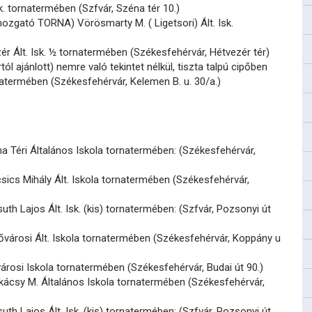
sk. tornatermében (Szfvár, Széna tér 10.)
ozgató TORNA) Vörösmarty M. ( Ligetsori) Ált. Isk.
ér Ált. Isk. ½ tornatermében (Székesfehérvár, Hétvezér tér)
ól ajánlott) nemre való tekintet nélkül, tiszta talpú cipőben
ornatermében (Székesfehérvár, Kelemen B. u. 30/a.)
 Téri Általános Iskola tornatermében: (Székesfehérvár,
ics Mihály Ált. Iskola tornatermében (Székesfehérvár,
th Lajos Ált. Isk. (kis) tornatermében: (Szfvár, Pozsonyi út
ővárosi Ált. Iskola tornatermében (Székesfehérvár, Koppány u
árosi Iskola tornatermében (Székesfehérvár, Budai út 90.)
ácsy M. Általános Iskola tornatermében (Székesfehérvár,
th Lajos Ált. Isk. (kis) tornatermében: (Szfvár, Pozsonyi út