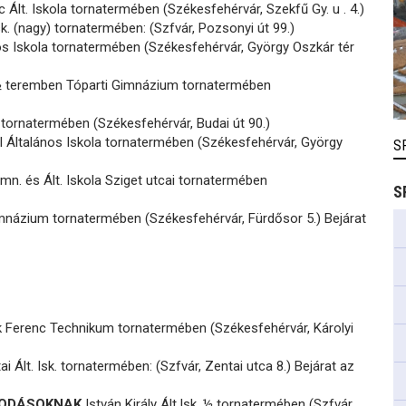
c Ált. Iskola tornatermében (Székesfehérvár, Szekfű Gy. u . 4.)
sk. (nagy) tornatermében: (Szfvár, Pozsonyi út 99.)
os Iskola tornatermében (Székesfehérvár, György Oszkár tér
½ teremben Tóparti Gimnázium tornatermében
 tornatermében (Székesfehérvár, Budai út 90.)
l Általános Iskola tornatermében (Székesfehérvár, György
S
imn. és Ált. Iskola Sziget utcai tornatermében
S
mnázium tornatermében (Székesfehérvár, Fürdősor 5.) Bejárat
 Ferenc Technikum tornatermében (Székesfehérvár, Károlyi
i Ált. Isk. tornatermében: (Szfvár, Zentai utca 8.) Bejárat az
ÓVODÁSOKNAK
István Király Ált.Isk. ½ tornatermében (Szfvár,