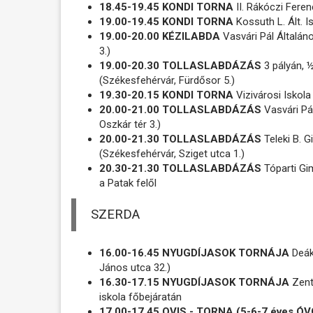
18.45-19.45 KONDI TORNA
II. Rákóczi Feren
19.00-19.45 KONDI TORNA
Kossuth L. Ált. I
19.00-20.00 KÉZILABDA
Vasvári Pál Általán
3.)
19.00-20.30 TOLLASLABDÁZÁS
3 pályán, 
(Székesfehérvár, Fürdősor 5.)
19.30-20.15 KONDI TORNA
Vizivárosi Iskola
20.00-21.00 TOLLASLABDÁZÁS
Vasvári Pá
Oszkár tér 3.)
20.00-21.30 TOLLASLABDÁZÁS
Teleki B. G
(Székesfehérvár, Sziget utca 1.)
20.30-21.30 TOLLASLABDÁZÁS
Tóparti Gi
a Patak felől
SZERDA
16.00-16.45 NYUGDÍJASOK TORNÁJA
Deák
János utca 32.)
16.30-17.15 NYUGDÍJASOK TORNÁJA
Zenta
iskola főbejáratán
17.00-17.45 OVIS - TORNA (5-6-7 éves 