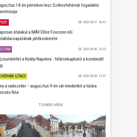
gusztus 14-én pénteken lesz Székesfehérvár fogadalmi
entmiséje
PORT
2026.08.07. 06:42
aposan átalakul a MÁV Előre Foxconn női
plabdacsapatának játékoskerete
ULTÚRA
2026.08.06. 20:23
zeumbérlet a Királyi Napokra - féláronkapható a kombinált
gy
EHÉRVÁRI SZÍNES
2026.08.06. 19:07
ány a vadszeder – augusztus 9-én vár mindenkit a túrára
ncsés Rita
TOVÁBBI HÍREK