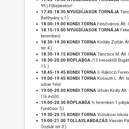
99.) főbejáraton!
17.45-18.30 NYUGDÍJASOK TORNÁJA
Tánc
Batthyány u.1.)
18.00-19.00 KONDI TORNA
Felsővárosi Ált.
18.15-19.00 NYUGDÍJASOK TORNÁJA
Feket
teremben)
18.30-19.30 KONDI TORNA
Kodály Zoltán Ált
tér 4.)
18.30-19.15 KONDI TORNA
Táncsics M. Ált. 
18.30-20.00 RÖPLABDA
(13 évesektől Bugát
15. )
18.45-19.45 KONDI TORNA
II. Rákóczi Feren
19.00-19.45 KONDI TORNA
Kossuth L. Ált. I
udvar felöl
19.00-20.00 KONDI TORNA
István Király Ált
(16 évtől)
19.00-20.30 RÖPLABDA
½ teremben 1 pályá
Fürdősor 5.)
19.30-20.15 KONDI TORNA
Vizivárosi Iskola
19.00-21.00 TOLLASLABDÁZÁS
Vasvári Pá
Oszkár tér 3.)