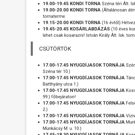
19.00-19.45 KONDI TORNA
Széna téri Ált. I
19.00-20.00 KONDI TORNA
(Általánosan átm
tornaterme
19.15-20.00 KONDI TORNA
(16 évtől) Hétvez
19.45-20.45 KOSÁRLABDÁZÁS
(10 éves kort
lehet csak kosarazni! István Király Ált. Isk. t
CSÜTÖRTÖK
17.00-17.45 NYUGDÍJASOK TORNÁJA
Széna
Széna tér 10.)
17.00-17.45 NYUGDÍJASOK TORNÁJA
Táncs
Batthyány utca 1.)
17.00-17.45 NYUGDÍJASOK TORNÁJA
Kossu
99.) főbejáraton!
17.00-17.45 NYUGDÍJASOK TORNÁJA
Fels
2.)
17.00-17.45 NYUGDÍJASOK TORNÁJA
Viziv
17.00-17.45 NYUGDÍJASOK TORNÁJA
Munk
Munkácsy M. u. 10.)
17.45-18.30 NYUGDÍJASOK TORNÁJA
Kossu