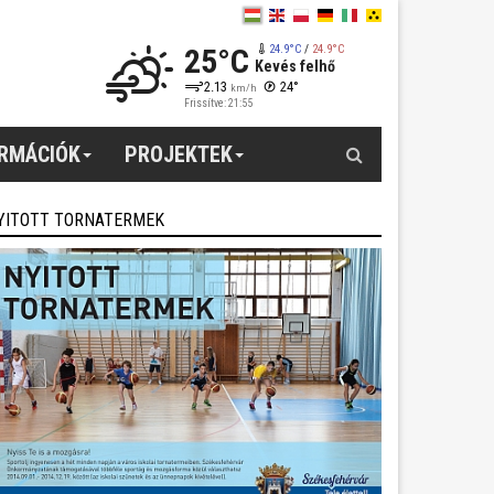
25°C
24.9°C
/
24.9°C
Kevés felhő
2.13
24°
km/h
Frissítve: 21:55
Keresés
ORMÁCIÓK
PROJEKTEK
YITOTT TORNATERMEK