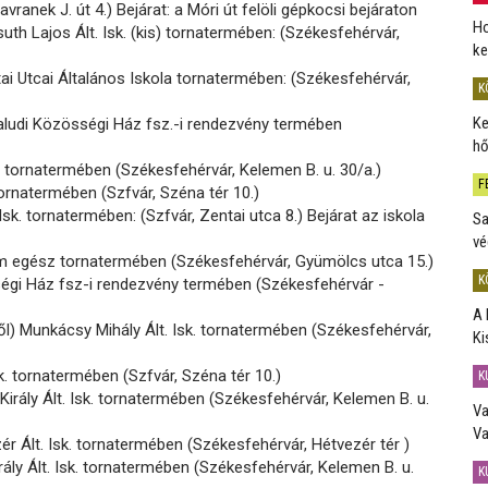
vranek J. út 4.) Bejárat: a Móri út felöli gépkocsi bejáraton
Ho
th Lajos Ált. Isk. (kis) tornatermében: (Székesfehérvár,
ke
i Utcai Általános Iskola tornatermében: (Székesfehérvár,
K
Ke
aludi Közösségi Ház fsz.-i rendezvény termében
hő
sk. tornatermében (Székesfehérvár, Kelemen B. u. 30/a.)
F
 tornatermében (Szfvár, Széna tér 10.)
Isk. tornatermében: (Szfvár, Zentai utca 8.) Bejárat az iskola
Sa
vé
m egész tornatermében (Székesfehérvár, Gyümölcs utca 15.)
K
égi Ház fsz-i rendezvény termében (Székesfehérvár -
A 
ől) Munkácsy Mihály Ált. Isk. tornatermében (Székesfehérvár,
Ki
sk. tornatermében (Szfvár, Széna tér 10.)
K
 Király Ált. Isk. tornatermében (Székesfehérvár, Kelemen B. u.
Va
Va
ér Ált. Isk. tornatermében (Székesfehérvár, Hétvezér tér )
rály Ált. Isk. tornatermében (Székesfehérvár, Kelemen B. u.
K