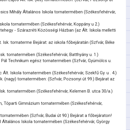
sics Mihály Általános Iskola tornatermében (Székesfehérvár,
 Iskola tornatermében (Székesfehérvár, Koppány u 2.)
ehegy - Szárazréti Közösségi Házban (az Ált. Iskola melletti
. Isk. tornaterme Bejárat: az iskola főbejáratán (Szfvár, Béke
Isk. tornatermében (Székesfehérvár, Batthyány u. 1.)
 Pál Technikum egész tornatermében (Szfvár, Gyümölcs u.
c Ált. Iskola tornatermében (Székesfehérvár, Szekfű Gy. u . 4.)
sk. (nagy) tornatermében: (Szfvár, Pozsonyi út 99.) Bejárat az
. Isk. tornatermében (Székesfehérvár, Kelemen B. utca 30/a.)
n, Tóparti Gimnázium tornatermében (Székesfehérvár,
 tornatermében (Szfvár, Budai út 90.) Bejárat a főbejáraton!
l Általános Iskola tornatermében (Székesfehérvár, György