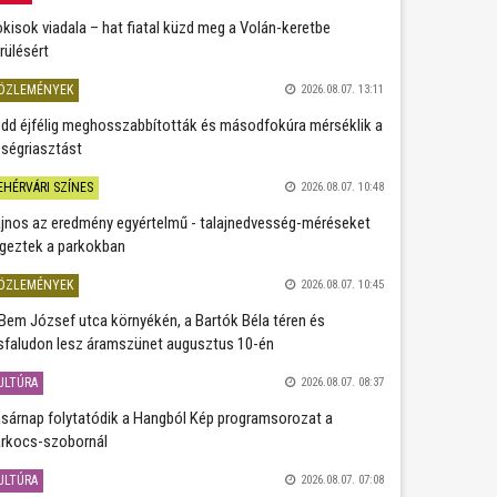
kisok viadala – hat fiatal küzd meg a Volán-keretbe
rülésért
ÖZLEMÉNYEK
2026.08.07. 13:11
dd éjfélig meghosszabbították és másodfokúra mérséklik a
ségriasztást
EHÉRVÁRI SZÍNES
2026.08.07. 10:48
jnos az eredmény egyértelmű - talajnedvesség-méréseket
geztek a parkokban
ÖZLEMÉNYEK
2026.08.07. 10:45
Bem József utca környékén, a Bartók Béla téren és
sfaludon lesz áramszünet augusztus 10-én
ULTÚRA
2026.08.07. 08:37
sárnap folytatódik a Hangból Kép programsorozat a
rkocs-szobornál
ULTÚRA
2026.08.07. 07:08