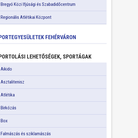
Bregyó Közi Ifjúsági és Szabadidőcentrum
Regionális Atlétikai Központ
PORTEGYESÜLETEK FEHÉRVÁRON
PORTOLÁSI LEHETŐSÉGEK, SPORTÁGAK
Aikido
Asztalitenisz
Atlétika
Birkózás
Box
Falmászás és sziklamászás