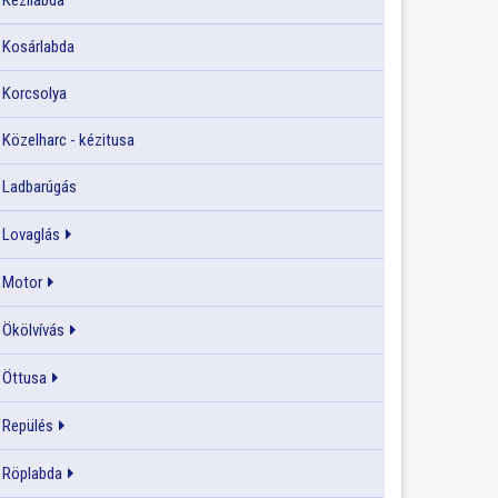
Kézilabda
Kosárlabda
Korcsolya
Közelharc - kézitusa
Ladbarúgás
Lovaglás
Motor
Ökölvívás
Öttusa
Repülés
Röplabda