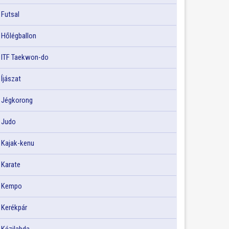
Futsal
Hőlégballon
ITF Taekwon-do
Íjászat
Jégkorong
Judo
Kajak-kenu
Karate
Kempo
Kerékpár