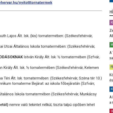
hervar.hu/nyitotttornatermek
H
K
Ze
th Lajos Ált. Isk. (kis) tornatermében: (Székesfehérvár,
Al
M
i Utcai Általános Iskola tornatermében: (Székesfehérvár,
A 
ÓVODÁSOKNAK
István Király Ált. Isk. ½ tornatermében (Szfvár,
sa
F
n Király Ált. Isk. ½ tornatermében (Székesfehérvár, Kelemen
Kö
 Téri Ált. Isk. tornatermében: (Székesfehérvár, Széna tér 10.)
és
ikum tornaterme Bejárat: az iskola főbejáratán (Szfvárr,
K
ltalános Iskola tornatermében (Székesfehérvár, Munkácsy
A 
a 
rtól)
nemre való tekintet nélkül, tiszta talpú cipőben lehet
S