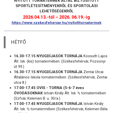
NYITOTT TORNATERMEK ÁLTAL BIZTOSÍTOTT
SPORTLÉTESÍTMÉNYEKRŐL ÉS SPORTOLÁSI
LEHETŐSÉGEKRŐL
2026.04.13.-tól – 2026. 06.19.-ig
https://www.szekesfehervar.hu/nyitotttornatermek
HÉTFŐ
16.30-17.15 NYUGDÍJASOK TORNÁJA
Kossuth Lajos
Ált. Isk. (kis) tornatermében: (Székesfehérvár, Pozsonyi
út 99.)
16.30-17.15 NYUGDÍJASOK TORNÁJA
Zentai Utcai
Általános Iskola tornatermében: (Székesfehérvár, Zentai
utca 8.)
17.00-17.45 OVIS - TORNA (5-6-7 éves
ÓVODÁSOKNAK
István Király Ált. Isk. ½ tornatermében
(Szfvár, Kelemen B. u. 30/a.)
17.00-17.45 NYUGDÍJASOK TORNÁJA
István Király
Ált. Isk. ½ tornatermében (Székesfehérvár, Kelemen Béla