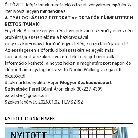
ÖLTÖZET: Időjárásnak megfelelő öltözet, kényelmes cipő és ½
liter ivóvíz legyen mindenkinél!
A GYALOGLÁSHOZ BOTOKAT az OKTATÓK DÍJMENTESEN
BIZTOSÍTANAK!
Egyebek: A rendezvényen részt venni kívánó személy egészségi
problémája esetén előtte a háziorvosával
vagy szakorvosával történő egyeztetés, konzultáció javasolt!
Az esetlegesen előforduló balesetekért és egyéb más
károsodásért a szakmai vezető felelősséget nem vállal!
Információ kérhető: a helyszíneken a meghatározott napon és
időpontban a gyaloglást vezető Nordic Walking vizsgázott
oktatóktól
Szakmai lebonyolító:
Fejér Megyei Szabadidősport
Szövetség
Parall Bálint Áron elnök 30/227-4309
parallster@gmail.com
Székesfehérvár, 2026.01.02. FEMSZISZ
NYITOTT TORNATERMEK