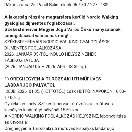
Rákóczi utca 25. Parall Bálint elnök 06 / 30 / 227- 4309
A lakosság részére megtartásra kerülő Nordic Walking
gyaloglás díjmentes foglakozásai,
Székesfehérvár Megyei Jogú Város Önkormányzatának
támogatásával valósulnak meg!
SZÉKESFEHÉRVÁRI NORDIC WALKING GYALOGLÁSOK
DÍJMENTES FOGLALKOZÁSAI
2026. JANUÁR 05-TŐL INDULÓ HELYSZÍNEINEK
TÁJÉKOZTATÓJA
(2026. JANUÁR 05. – 2026. ÁPRILIS 30.-ig)
1) ÖREGHEGYEN A TÚRÓZSÁKI ÚTI MŰFÜVES
LABDARÚGÓ PÁLYÁTÓL
IDEJE: 2026. 01.05. (HÉTFŐTŐL) csak HÉTFŐI NAPOKON 16:00-
17:00-ig
Gyülekezési hely: Székesfehérvár Túrózsáki úti műfüves
kispályás labdarúgó pályánál 15:50-kor
A NORDIC WALKING FOGLALKOZÁS HELYSZÍNE, lebonyolítása
és útvonala:
Öreghegyen a Túrózsáki úti műfüves kispályás labdarúgó