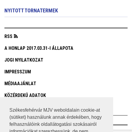
NYITOTT TORNATERMEK
RSS
A HONLAP 2017.03.31-I ÁLLAPOTA
JOGI NYILATKOZAT
IMPRESSZUM
MÉDIAAJÁNLAT
KÖZÉRDEKŰ ADATOK
ADATVÉDELEM
Székesfehérvár MJV weboldalain cookie-at
(sütiket) használunk annak érdekében, hogy
©2023 SZÉKESFEHÉRVÁR MEGYEI JOGÚ VÁROS
felhasználóink oldallátogatási szokásairól
információkat szerezhessünk, de nem