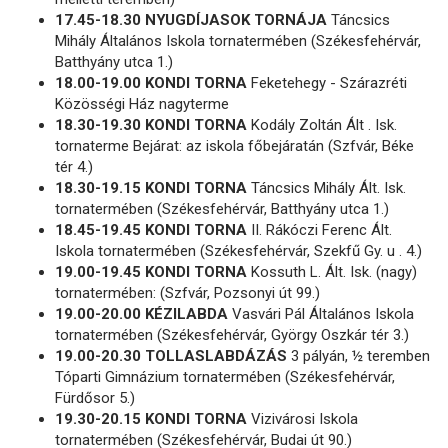
17.45-18.30 NYUGDÍJASOK TORNÁJA
Táncsics
Mihály Általános Iskola tornatermében (Székesfehérvár,
Batthyány utca 1.)
18.00-19.00 KONDI TORNA
Feketehegy - Szárazréti
Közösségi Ház nagyterme
18.30-19.30 KONDI TORNA
Kodály Zoltán Ált . Isk.
tornaterme Bejárat: az iskola főbejáratán (Szfvár, Béke
tér 4.)
18.30-19.15 KONDI TORNA
Táncsics Mihály Ált. Isk.
tornatermében (Székesfehérvár, Batthyány utca 1.)
18.45-19.45 KONDI TORNA
II. Rákóczi Ferenc Ált.
Iskola tornatermében (Székesfehérvár, Szekfű Gy. u . 4.)
19.00-19.45 KONDI TORNA
Kossuth L. Ált. Isk. (nagy)
tornatermében: (Szfvár, Pozsonyi út 99.)
19.00-20.00 KÉZILABDA
Vasvári Pál Általános Iskola
tornatermében (Székesfehérvár, György Oszkár tér 3.)
19.00-20.30 TOLLASLABDÁZÁS
3 pályán, ½ teremben
Tóparti Gimnázium tornatermében (Székesfehérvár,
Fürdősor 5.)
19.30-20.15 KONDI TORNA
Vizivárosi Iskola
tornatermében (Székesfehérvár, Budai út 90.)