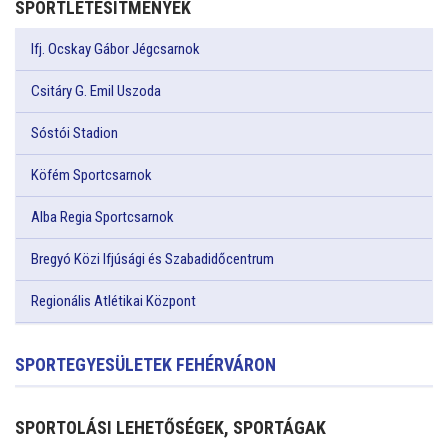
SPORTLÉTESÍTMÉNYEK
Ifj. Ocskay Gábor Jégcsarnok
Csitáry G. Emil Uszoda
Sóstói Stadion
Köfém Sportcsarnok
Alba Regia Sportcsarnok
Bregyó Közi Ifjúsági és Szabadidőcentrum
Regionális Atlétikai Központ
SPORTEGYESÜLETEK FEHÉRVÁRON
SPORTOLÁSI LEHETŐSÉGEK, SPORTÁGAK