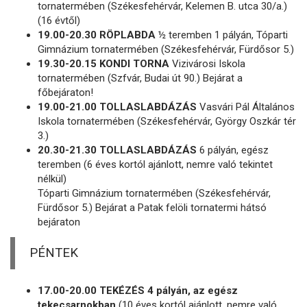
tornatermében (Székesfehérvár, Kelemen B. utca 30/a.)
(16 évtől)
19.00-20.30 RÖPLABDA
½ teremben 1 pályán, Tóparti
Gimnázium tornatermében (Székesfehérvár, Fürdősor 5.)
19.30-20.15 KONDI TORNA
Vizivárosi Iskola
tornatermében (Szfvár, Budai út 90.) Bejárat a
főbejáraton!
19.00-21.00 TOLLASLABDÁZÁS
Vasvári Pál Általános
Iskola tornatermében (Székesfehérvár, György Oszkár tér
3.)
20.30-21.30 TOLLASLABDÁZÁS
6 pályán, egész
teremben (6 éves kortól ajánlott, nemre való tekintet
nélkül)
Tóparti Gimnázium tornatermében (Székesfehérvár,
Fürdősor 5.) Bejárat a Patak felöli tornatermi hátsó
bejáraton
PÉNTEK
17.00-20.00 TEKÉZÉS 4 pályán, az egész
tekecsarnokban
(10 éves kortól ajánlott, nemre való