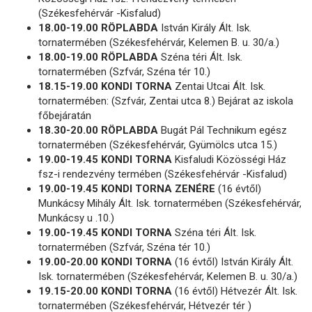
(Székesfehérvár -Kisfalud)
18.00-19.00 RÖPLABDA
István Király Ált. Isk.
tornatermében (Székesfehérvár, Kelemen B. u. 30/a.)
18.00-19.00 RÖPLABDA
Széna téri Ált. Isk.
tornatermében (Szfvár, Széna tér 10.)
18.15-19.00 KONDI TORNA
Zentai Utcai Ált. Isk.
tornatermében: (Szfvár, Zentai utca 8.) Bejárat az iskola
főbejáratán
18.30-20.00 RÖPLABDA
Bugát Pál Technikum egész
tornatermében (Székesfehérvár, Gyümölcs utca 15.)
19.00-19.45 KONDI TORNA
Kisfaludi Közösségi Ház
fsz-i rendezvény termében (Székesfehérvár -Kisfalud)
19.00-19.45 KONDI TORNA ZENÉRE
(16 évtől)
Munkácsy Mihály Ált. Isk. tornatermében (Székesfehérvár,
Munkácsy u .10.)
19.00-19.45 KONDI TORNA
Széna téri Ált. Isk.
tornatermében (Szfvár, Széna tér 10.)
19.00-20.00 KONDI TORNA
(16 évtől) István Király Ált.
Isk. tornatermében (Székesfehérvár, Kelemen B. u. 30/a.)
19.15-20.00 KONDI TORNA
(16 évtől) Hétvezér Ált. Isk.
tornatermében (Székesfehérvár, Hétvezér tér )