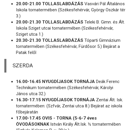
20.00-21.00 TOLLASLABDÁZÁS
Vasvári Pál Általános
Iskola tornatermében (Székesfehérvár, György Oszkár tér
3.)
20.00-21.30 TOLLASLABDÁZÁS
Teleki B. Gimn. és Ált.
Iskola Sziget utcai tornatermében (Székesfehérvár,
Sziget utca 1.)
20.30-21.30 TOLLASLABDÁZÁS
Tóparti Gimnázium
tornatermében (Székesfehérvár, Fürdősor 5.) Bejárat a
Patak felől
SZERDA
16.00-16.45 NYUGDÍJASOK TORNÁJA
Deák Ferenc
Technikum tornatermében (Székesfehérvár, Károlyi
János utca 32.)
16.30-17.15 NYUGDÍJASOK TORNÁJA
Zentai Ált. Isk.
tornatermében: (Szfvár, Zentai utca 8.) Bejárat az iskola
főbejáratán
17.00-17.45 OVIS - TORNA (5-6-7 éves
ÓVODÁSOKNAK
István Király Ált.Isk. ½ tornatermében