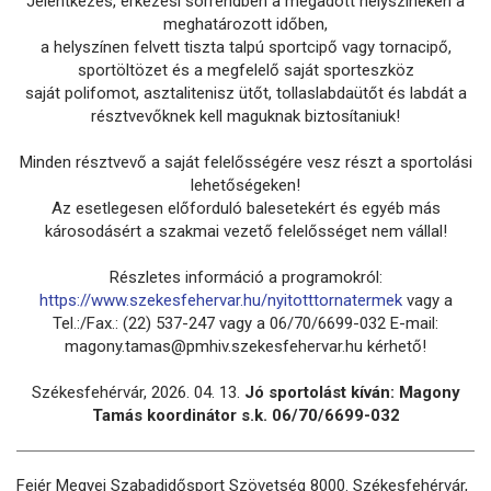
Jelentkezés, érkezési sorrendben a megadott helyszíneken a
meghatározott időben,
a helyszínen felvett tiszta talpú sportcipő vagy tornacipő,
sportöltözet és a megfelelő saját sporteszköz
saját polifomot, asztalitenisz ütőt, tollaslabdaütőt és labdát a
résztvevőknek kell maguknak biztosítaniuk!
Minden résztvevő a saját felelősségére vesz részt a sportolási
lehetőségeken!
Az esetlegesen előforduló balesetekért és egyéb más
károsodásért a szakmai vezető felelősséget nem vállal!
Részletes információ a programokról:
https://www.szekesfehervar.hu/nyitotttornatermek
vagy a
Tel.:/Fax.: (22) 537-247 vagy a 06/70/6699-032 E-mail:
magony.tamas@pmhiv.szekesfehervar.hu kérhető!
Székesfehérvár, 2026. 04. 13.
Jó sportolást kíván: Magony
Tamás koordinátor s.k. 06/70/6699-032
Fejér Megyei Szabadidősport Szövetség 8000. Székesfehérvár,