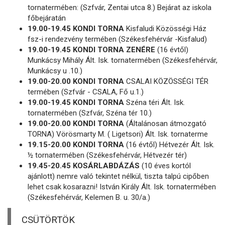
tornatermében: (Szfvár, Zentai utca 8.) Bejárat az iskola
főbejáratán
19.00-19.45 KONDI TORNA
Kisfaludi Közösségi Ház
fsz-i rendezvény termében (Székesfehérvár -Kisfalud)
19.00-19.45 KONDI TORNA ZENÉRE
(16 évtől)
Munkácsy Mihály Ált. Isk. tornatermében (Székesfehérvár,
Munkácsy u .10.)
19.00-20.00 KONDI TORNA
CSALAI KÖZÖSSÉGI TÉR
termében (Szfvár - CSALA, Fő u.1.)
19.00-19.45 KONDI TORNA
Széna téri Ált. Isk.
tornatermében (Szfvár, Széna tér 10.)
19.00-20.00 KONDI TORNA
(Általánosan átmozgató
TORNA) Vörösmarty M. ( Ligetsori) Ált. Isk. tornaterme
19.15-20.00 KONDI TORNA
(16 évtől) Hétvezér Ált. Isk.
½ tornatermében (Székesfehérvár, Hétvezér tér)
19.45-20.45 KOSÁRLABDÁZÁS
(10 éves kortól
ajánlott) nemre való tekintet nélkül, tiszta talpú cipőben
lehet csak kosarazni! István Király Ált. Isk. tornatermében
(Székesfehérvár, Kelemen B. u. 30/a.)
CSÜTÖRTÖK