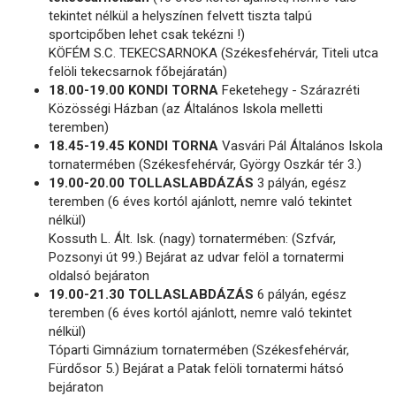
tekintet nélkül a helyszínen felvett tiszta talpú
sportcipőben lehet csak tekézni !)
KÖFÉM S.C. TEKECSARNOKA (Székesfehérvár, Titeli utca
felöli tekecsarnok főbejáratán)
18.00-19.00 KONDI TORNA
Feketehegy - Szárazréti
Közösségi Házban (az Általános Iskola melletti
teremben)
18.45-19.45 KONDI TORNA
Vasvári Pál Általános Iskola
tornatermében (Székesfehérvár, György Oszkár tér 3.)
19.00-20.00 TOLLASLABDÁZÁS
3 pályán, egész
teremben (6 éves kortól ajánlott, nemre való tekintet
nélkül)
Kossuth L. Ált. Isk. (nagy) tornatermében: (Szfvár,
Pozsonyi út 99.) Bejárat az udvar felöl a tornatermi
oldalsó bejáraton
19.00-21.30 TOLLASLABDÁZÁS
6 pályán, egész
teremben (6 éves kortól ajánlott, nemre való tekintet
nélkül)
Tóparti Gimnázium tornatermében (Székesfehérvár,
Fürdősor 5.) Bejárat a Patak felöli tornatermi hátsó
bejáraton