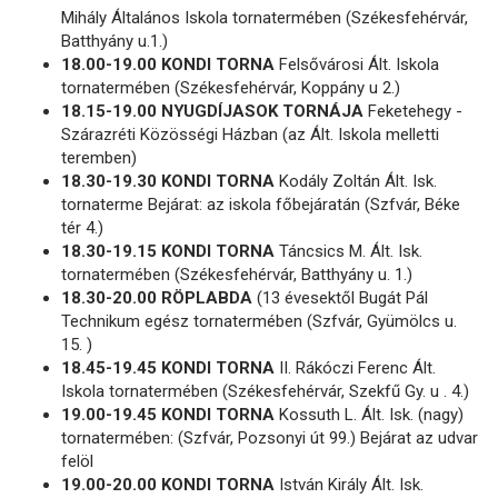
Mihály Általános Iskola tornatermében (Székesfehérvár,
Batthyány u.1.)
18.00-19.00 KONDI TORNA
Felsővárosi Ált. Iskola
tornatermében (Székesfehérvár, Koppány u 2.)
18.15-19.00 NYUGDÍJASOK TORNÁJA
Feketehegy -
Szárazréti Közösségi Házban (az Ált. Iskola melletti
teremben)
18.30-19.30 KONDI TORNA
Kodály Zoltán Ált. Isk.
tornaterme Bejárat: az iskola főbejáratán (Szfvár, Béke
tér 4.)
18.30-19.15 KONDI TORNA
Táncsics M. Ált. Isk.
tornatermében (Székesfehérvár, Batthyány u. 1.)
18.30-20.00 RÖPLABDA
(13 évesektől Bugát Pál
Technikum egész tornatermében (Szfvár, Gyümölcs u.
15. )
18.45-19.45 KONDI TORNA
II. Rákóczi Ferenc Ált.
Iskola tornatermében (Székesfehérvár, Szekfű Gy. u . 4.)
19.00-19.45 KONDI TORNA
Kossuth L. Ált. Isk. (nagy)
tornatermében: (Szfvár, Pozsonyi út 99.) Bejárat az udvar
felöl
19.00-20.00 KONDI TORNA
István Király Ált. Isk.