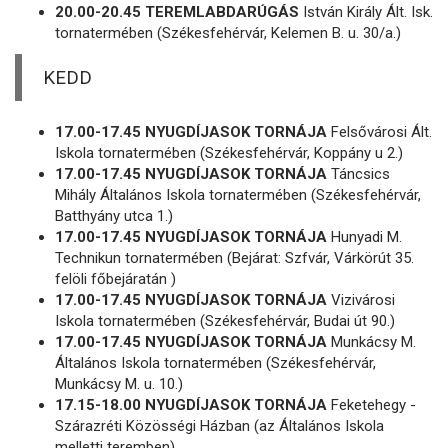
20.00-20.45 TEREMLABDARÚGÁS
István Király Ált. Isk.
tornatermében (Székesfehérvár, Kelemen B. u. 30/a.)
KEDD
17.00-17.45 NYUGDÍJASOK TORNÁJA
Felsővárosi Ált.
Iskola tornatermében (Székesfehérvár, Koppány u 2.)
17.00-17.45 NYUGDÍJASOK TORNÁJA
Táncsics
Mihály Általános Iskola tornatermében (Székesfehérvár,
Batthyány utca 1.)
17.00-17.45 NYUGDÍJASOK TORNÁJA
Hunyadi M.
Technikun tornatermében (Bejárat: Szfvár, Várkörút 35.
felöli főbejáratán )
17.00-17.45 NYUGDÍJASOK TORNÁJA
Vizivárosi
Iskola tornatermében (Székesfehérvár, Budai út 90.)
17.00-17.45 NYUGDÍJASOK TORNÁJA
Munkácsy M.
Általános Iskola tornatermében (Székesfehérvár,
Munkácsy M. u. 10.)
17.15-18.00 NYUGDÍJASOK TORNÁJA
Feketehegy -
Szárazréti Közösségi Házban (az Általános Iskola
melletti teremben)