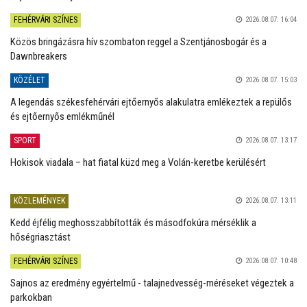
FEHÉRVÁRI SZÍNES
2026.08.07. 16:04
Közös bringázásra hív szombaton reggel a Szentjánosbogár és a
Dawnbreakers
KÖZÉLET
2026.08.07. 15:03
A legendás székesfehérvári ejtőernyős alakulatra emlékeztek a repülős
és ejtőernyős emlékműnél
SPORT
2026.08.07. 13:17
Hokisok viadala – hat fiatal küzd meg a Volán-keretbe kerülésért
KÖZLEMÉNYEK
2026.08.07. 13:11
Kedd éjfélig meghosszabbították és másodfokúra mérséklik a
hőségriasztást
FEHÉRVÁRI SZÍNES
2026.08.07. 10:48
Sajnos az eredmény egyértelmű - talajnedvesség-méréseket végeztek a
parkokban