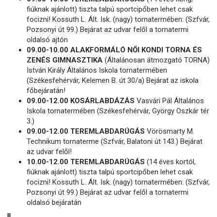
fiúknak ajánlott) tiszta talpú sportcipőben lehet csak
focizni! Kossuth L. Ált. Isk. (nagy) tornatermében: (Szfvár,
Pozsonyi út 99.) Bejárat az udvar felől a tornatermi
oldalsó ajtón
09.00-10.00 ALAKFORMÁLÓ NŐI KONDI TORNA ÉS
ZENÉS GIMNASZTIKA
(Általánosan átmozgató TORNA)
István Király Általános Iskola tornatermében
(Székesfehérvár, Kelemen B. út 30/a) Bejárat az iskola
főbejáratán!
09.00-12.00 KOSÁRLABDÁZÁS
Vasvári Pál Általános
Iskola tornatermében (Székesfehérvár, György Oszkár tér
3.)
09.00-12.00 TEREMLABDARÚGÁS
Vörösmarty M.
Technikum tornaterme (Szfvár, Balatoni út 143.) Bejárat
az udvar felől!
10.00-12.00 TEREMLABDARÚGÁS
(14 éves kortól,
fiúknak ajánlott) tiszta talpú sportcipőben lehet csak
focizni! Kossuth L. Ált. Isk. (nagy) tornatermében: (Szfvár,
Pozsonyi út 99.) Bejárat az udvar felől a tornatermi
oldalsó bejáratán