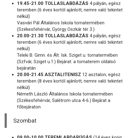
19.45-21.00 TOLLASLABDÁZÁS
4 pályán, egész
teremben (6 éves kortól ajánlott, nemre való tekintet
nélkül)
Vasvári Pál Általános Iskola tornatermében
(Székesfehérvár, György Oszkár tér 3.)
20.00-21.30 TOLLASLABDÁZÁS
4 pályán, egész
teremben (6 éves kortól ajánlott, nemre való tekintet
nélkül)
Teleki B. Gimn. és Ált. Isk. Sziget u. tornatermében
(Szfvár, Sziget u.1.) Bejárat: a tornaterem oldalsó
bejáratán
20.00-21.45 ASZTALITENISZ
12 asztalon, egész
teremben (8 éves kortól ajánlott, nemre való tekintet
nélkül)
Németh László Általános Iskola tornatermében
(Székesfehérvár, Salétrom utca 4-6.) Bejárat a
főbejáraton
Szombat
09.00-10.00 TEREMLABDARÚGÁS
(14 éves korig,