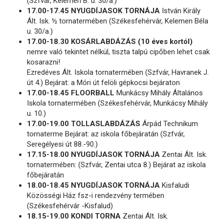
(Szfvár, Kelemen B. u. 30/a.)
17.00-17.45 NYUGDÍJASOK TORNÁJA
István Király
Ált. Isk. ½ tornatermében (Székesfehérvár, Kelemen Béla
u. 30/a.)
17.00-18.30 KOSÁRLABDÁZÁS (10 éves kortól)
nemre való tekintet nélkül, tiszta talpú cipőben lehet csak
kosarazni!
Ezredéves Ált. Iskola tornatermében (Szfvár, Havranek J.
út 4.) Bejárat: a Móri út felöli gépkocsi bejáraton
17.00-18.45 FLOORBALL
Munkácsy Mihály Általános
Iskola tornatermében (Székesfehérvár, Munkácsy Mihály
u. 10.)
17.00-19.00 TOLLASLABDÁZÁS
Árpád Technikum
tornaterme Bejárat: az iskola főbejáratán (Szfvár,
Seregélyesi út 88.-90.)
17.15-18.00 NYUGDÍJASOK TORNÁJA
Zentai Ált. Isk.
tornatermében: (Szfvár, Zentai utca 8.) Bejárat az iskola
főbejáratán
18.00-18.45 NYUGDÍJASOK TORNÁJA
Kisfaludi
Közösségi Ház fsz-i rendezvény termében
(Székesfehérvár -Kisfalud)
18.15-19.00 KONDI TORNA
Zentai Ált. Isk.