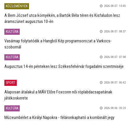
KÖZLEMÉNYEK
2026.08.07. 10:45
A Bem József utca környékén, a Bartók Béla téren és Kisfaludon lesz
áramszünet augusztus 10-én
KULTÚRA
2026.08.07. 08:37
Vasárnap folytatódik a Hangból Kép programsorozat a Varkocs-
szobornál
KULTÚRA
2026.08.07. 07:08
Augusztus 14-én pénteken lesz Székesfehérvár fogadalmi szentmiséje
SPORT
2026.08.07. 06:42
Alaposan átalakul a MÁV Előre Foxconn női röplabdacsapatának
játékoskerete
KULTÚRA
2026.08.06. 20:23
Múzeumbérlet a Királyi Napokra - féláronkapható a kombinált jegy