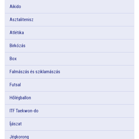
Aikido
Asztalitenisz
Atlétika
Birkózás
Box
Falmászás és sziklamászás
Futsal
Hőlégballon
ITF Taekwon-do
Íjászat
Jégkorong