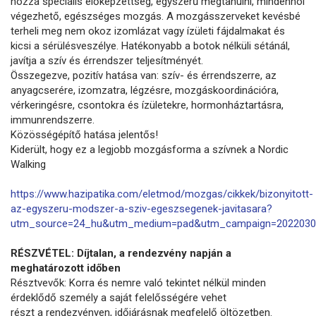
hozzá speciális előképzettség, egyszerű megtanulni, mindenhol
végezhető, egészséges mozgás. A mozgásszerveket kevésbé
terheli meg nem okoz izomlázat vagy ízületi fájdalmakat és
kicsi a sérülésveszélye. Hatékonyabb a botok nélküli sétánál,
javítja a szív és érrendszer teljesítményét.
Összegezve, pozitív hatása van: szív- és érrendszerre, az
anyagcserére, izomzatra, légzésre, mozgáskoordinációra,
vérkeringésre, csontokra és ízületekre, hormonháztartásra,
immunrendszerre.
Közösségépítő hatása jelentős!
Kiderült, hogy ez a legjobb mozgásforma a szívnek a Nordic
Walking
https://www.hazipatika.com/eletmod/mozgas/cikkek/bizonyitott-
az-egyszeru-modszer-a-sziv-egeszsegenek-javitasara?
utm_source=24_hu&utm_medium=pad&utm_campaign=2022030
RÉSZVÉTEL: Díjtalan, a rendezvény napján a
meghatározott időben
Résztvevők: Korra és nemre való tekintet nélkül minden
érdeklődő személy a saját felelősségére vehet
részt a rendezvényen, időjárásnak megfelelő öltözetben.