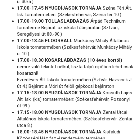
u. 30/a.)
17.00-17.45 NYUGDÍJASOK TORNÁJA
Széna Téri Ált.
Isk. tornatermében: (Székesfehérvár, Széna tér 10.)
17.00-19.00 TOLLASLABDÁZÁS
Árpád Technikum
tornaterme Bejárat: az iskola főbejáratán (Szfvárr,
Seregélyesi út 88.-90.)
17.00-18.45 FLOORBALL
Munkácsy Mihály Általános
Iskola tornatermében (Székesfehérvár, Munkácsy Mihály
u. 10.)
17.00-18.30 KOSÁRLABDÁZÁS (10 éves kortól)
nemre való tekintet nélkül, tiszta talpú cipőben lehet csak
kosarazni!
Ezredéves Ált. Iskola tornatermében (Szfvár, Havranek J.
út 4.) Bejárat: a Móri út felöli gépkocsi bejáraton
17.15-18.00 NYUGDÍJASOK TORNÁJA
Kossuth Lajos
Ált. Isk. (kis) tornatermében: (Székesfehérvár, Pozsonyi
út 99.)
17.15-18.00 NYUGDÍJASOK TORNÁJA
Zentai Utcai
Általános Iskola tornatermében: (Székesfehérvár, Zentai
utca 8.)
18.00-18.45 NYUGDÍJASOK TORNÁJA
Kisfaludi
Közösségi Ház fsz.-i rendezvény termében