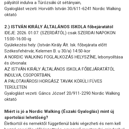
pályától indulva a Túrózsáki út sétányain,
Gyaloglást vezeti: Horváth István 30/611-6241 Nordic Walking
oktató
2.) ISTVÁN KIRÁLY ÁLTALÁNOS ISKOLA főbejáratától
IDEJE: 2026. 01.07. (SZERDÁTÓL) csak SZERDAI NAPOKON
15:00-16:00-ig
Gyülekezési hely: (István Király Ált. Isk. főbejárata előtt
Székesfehérvár, Kelemen B. u 30/a) 14:50-kor
A NORDIC WALKING FOGLALKOZÁS HELYSZÍNE, lebonyolítása
és útvonala:
AZ ISTVÁN KIRÁLY ÁLTALÁNOS ISKOLA FŐBEJÁRATÁTÓL
INDULVA, CSOPORTBAN,
A PALOTAVÁROSI HORGÁSZ TAVAK KÖRÜLI FÜVES
TERÜLETEN
Gyaloglást vezeti: Gáncs József 20/911-2290 Nordic Walking
oktató
Miért is jó a Nordic Walking (Északi Gyaloglás) mint új
sportolási lehetőség?
Életkortól és nemektől függetlenül bárki végezheti és nem kell