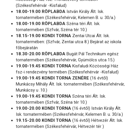
(Székesfehérvár -Kisfalud)
18.00-19.00 RÖPLABDA
István Király Ált. Isk.
tornatermében (Székesfehérvár, Kelemen B. u. 30/a.)
18.00-19.00 RÖPLABDA
Széna téri Ált. Isk.
tornatermében (Szfvár, Széna tér 10.)
18.15-19.00 KONDI TORNA
Zentai Utcai Ált. Isk.
tornatermében: (Szfvár, Zentai utca 8.) Bejárat az iskola
főbejáratán
18.30-20.00 RÖPLABDA
Bugát Pál Technikum egész
tornatermében (Székesfehérvár, Gyümölcs utca 15.)
19.00-19.45 KONDI TORNA
Kisfaludi Közösségi Ház
fsz-i rendezvény termében (Székesfehérvár -Kisfalud)
19.00-19.45 KONDI TORNA ZENÉRE
(16 évtől)
Munkácsy Mihály Ált. Isk. tornatermében (Székesfehérvár,
Munkácsy u .10.)
19.00-19.45 KONDI TORNA
Széna téri Ált. Isk.
tornatermében (Szfvár, Széna tér 10.)
19.00-20.00 KONDI TORNA
(16 évtől) István Király Ált.
Isk. tornatermében (Székesfehérvár, Kelemen B. u. 30/a.)
19.15-20.00 KONDI TORNA
(16 évtől) Hétvezér Ált. Isk.
tornatermében (Székesfehérvár, Hétvezér tér )