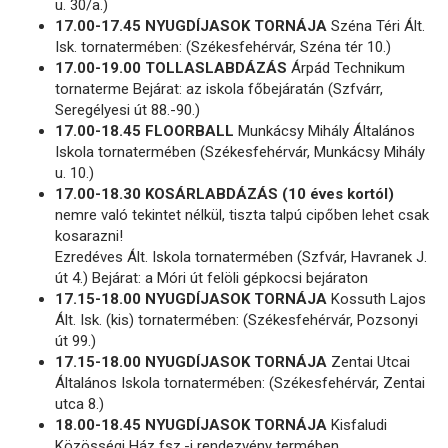
u. 30/a.)
17.00-17.45 NYUGDÍJASOK TORNÁJA
Széna Téri Ált.
Isk. tornatermében: (Székesfehérvár, Széna tér 10.)
17.00-19.00 TOLLASLABDÁZÁS
Árpád Technikum
tornaterme Bejárat: az iskola főbejáratán (Szfvárr,
Seregélyesi út 88.-90.)
17.00-18.45 FLOORBALL
Munkácsy Mihály Általános
Iskola tornatermében (Székesfehérvár, Munkácsy Mihály
u. 10.)
17.00-18.30 KOSÁRLABDÁZÁS (10 éves kortól)
nemre való tekintet nélkül, tiszta talpú cipőben lehet csak
kosarazni!
Ezredéves Ált. Iskola tornatermében (Szfvár, Havranek J.
út 4.) Bejárat: a Móri út felöli gépkocsi bejáraton
17.15-18.00 NYUGDÍJASOK TORNÁJA
Kossuth Lajos
Ált. Isk. (kis) tornatermében: (Székesfehérvár, Pozsonyi
út 99.)
17.15-18.00 NYUGDÍJASOK TORNÁJA
Zentai Utcai
Általános Iskola tornatermében: (Székesfehérvár, Zentai
utca 8.)
18.00-18.45 NYUGDÍJASOK TORNÁJA
Kisfaludi
Közösségi Ház fsz.-i rendezvény termében