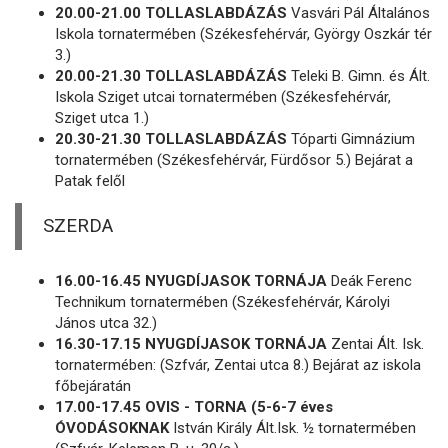
20.00-21.00 TOLLASLABDÁZÁS
Vasvári Pál Általános
Iskola tornatermében (Székesfehérvár, György Oszkár tér
3.)
20.00-21.30 TOLLASLABDÁZÁS
Teleki B. Gimn. és Ált.
Iskola Sziget utcai tornatermében (Székesfehérvár,
Sziget utca 1.)
20.30-21.30 TOLLASLABDÁZÁS
Tóparti Gimnázium
tornatermében (Székesfehérvár, Fürdősor 5.) Bejárat a
Patak felől
SZERDA
16.00-16.45 NYUGDÍJASOK TORNÁJA
Deák Ferenc
Technikum tornatermében (Székesfehérvár, Károlyi
János utca 32.)
16.30-17.15 NYUGDÍJASOK TORNÁJA
Zentai Ált. Isk.
tornatermében: (Szfvár, Zentai utca 8.) Bejárat az iskola
főbejáratán
17.00-17.45 OVIS - TORNA (5-6-7 éves
ÓVODÁSOKNAK
István Király Ált.Isk. ½ tornatermében