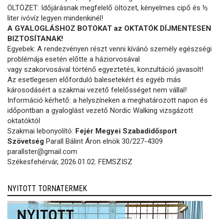
ÖLTÖZET: Időjárásnak megfelelő öltözet, kényelmes cipő és ½
liter ivóvíz legyen mindenkinél!
A GYALOGLÁSHOZ BOTOKAT az OKTATÓK DÍJMENTESEN
BIZTOSÍTANAK!
Egyebek: A rendezvényen részt venni kívánó személy egészségi
problémája esetén előtte a háziorvosával
vagy szakorvosával történő egyeztetés, konzultáció javasolt!
Az esetlegesen előforduló balesetekért és egyéb más
károsodásért a szakmai vezető felelősséget nem vállal!
Információ kérhető: a helyszíneken a meghatározott napon és
időpontban a gyaloglást vezető Nordic Walking vizsgázott
oktatóktól
Szakmai lebonyolító:
Fejér Megyei Szabadidősport
Szövetség
Parall Bálint Áron elnök 30/227-4309
parallster@gmail.com
Székesfehérvár, 2026.01.02. FEMSZISZ
NYITOTT TORNATERMEK