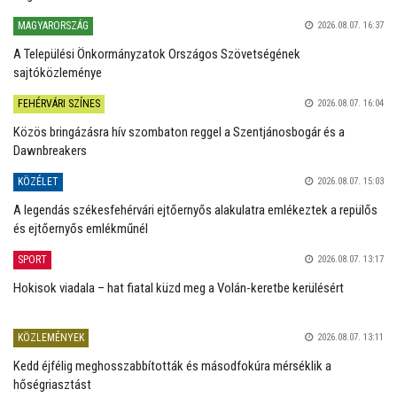
MAGYARORSZÁG
2026.08.07. 16:37
A Települési Önkormányzatok Országos Szövetségének
sajtóközleménye
FEHÉRVÁRI SZÍNES
2026.08.07. 16:04
Közös bringázásra hív szombaton reggel a Szentjánosbogár és a
Dawnbreakers
KÖZÉLET
2026.08.07. 15:03
A legendás székesfehérvári ejtőernyős alakulatra emlékeztek a repülős
és ejtőernyős emlékműnél
SPORT
2026.08.07. 13:17
Hokisok viadala – hat fiatal küzd meg a Volán-keretbe kerülésért
KÖZLEMÉNYEK
2026.08.07. 13:11
Kedd éjfélig meghosszabbították és másodfokúra mérséklik a
hőségriasztást