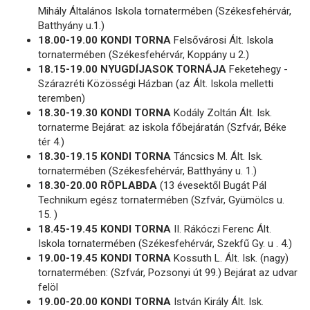
Mihály Általános Iskola tornatermében (Székesfehérvár,
Batthyány u.1.)
18.00-19.00 KONDI TORNA
Felsővárosi Ált. Iskola
tornatermében (Székesfehérvár, Koppány u 2.)
18.15-19.00 NYUGDÍJASOK TORNÁJA
Feketehegy -
Szárazréti Közösségi Házban (az Ált. Iskola melletti
teremben)
18.30-19.30 KONDI TORNA
Kodály Zoltán Ált. Isk.
tornaterme Bejárat: az iskola főbejáratán (Szfvár, Béke
tér 4.)
18.30-19.15 KONDI TORNA
Táncsics M. Ált. Isk.
tornatermében (Székesfehérvár, Batthyány u. 1.)
18.30-20.00 RÖPLABDA
(13 évesektől Bugát Pál
Technikum egész tornatermében (Szfvár, Gyümölcs u.
15. )
18.45-19.45 KONDI TORNA
II. Rákóczi Ferenc Ált.
Iskola tornatermében (Székesfehérvár, Szekfű Gy. u . 4.)
19.00-19.45 KONDI TORNA
Kossuth L. Ált. Isk. (nagy)
tornatermében: (Szfvár, Pozsonyi út 99.) Bejárat az udvar
felöl
19.00-20.00 KONDI TORNA
István Király Ált. Isk.