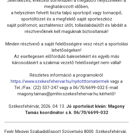
Jelentkezés, érkezési sorrendben a megadott helyszíneken a
meghatározott időben,
a helyszínen felvett tiszta talpú sportcipő vagy tornacipő,
sportöltözet és a megfelelő saját sporteszköz
saját polifomot, asztalitenisz ütőt, tollaslabdaütőt és labdát a
résztvevőknek kell maguknak biztosítaniuk!
Minden résztvevő a saját felelősségére vesz részt a sportolási
lehetőségeken!
Az esetlegesen előforduló balesetekért és egyéb más
károsodásért a szakmai vezető felelősséget nem vállal!
Részletes információ a programokról:
https://www.szekesfehervar.hu/nyitotttornatermek
vagy a
Tel.:/Fax.: (22) 537-247 vagy a 06/70/6699-032 E-mail:
magony.tamas@pmhiv.szekesfehervar.hu kérhető!
Székesfehérvár, 2026. 04. 13.
Jó sportolást kíván: Magony
Tamás koordinátor s.k. 06/70/6699-032
Fejér Megyei Szabadidősport Szövetség 8000. Székesfehérvár,