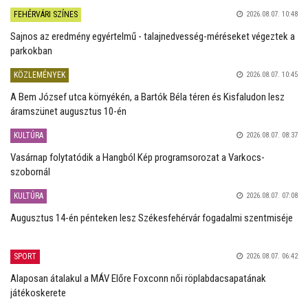
FEHÉRVÁRI SZÍNES
2026.08.07. 10:48
Sajnos az eredmény egyértelmű - talajnedvesség-méréseket végeztek a
parkokban
KÖZLEMÉNYEK
2026.08.07. 10:45
A Bem József utca környékén, a Bartók Béla téren és Kisfaludon lesz
áramszünet augusztus 10-én
KULTÚRA
2026.08.07. 08:37
Vasárnap folytatódik a Hangból Kép programsorozat a Varkocs-
szobornál
KULTÚRA
2026.08.07. 07:08
Augusztus 14-én pénteken lesz Székesfehérvár fogadalmi szentmiséje
SPORT
2026.08.07. 06:42
Alaposan átalakul a MÁV Előre Foxconn női röplabdacsapatának
játékoskerete