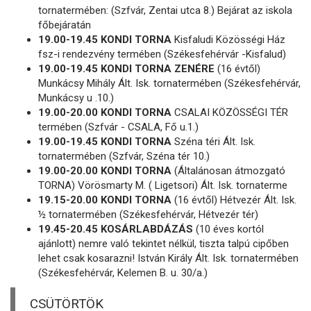
tornatermében: (Szfvár, Zentai utca 8.) Bejárat az iskola
főbejáratán
19.00-19.45 KONDI TORNA
Kisfaludi Közösségi Ház
fsz-i rendezvény termében (Székesfehérvár -Kisfalud)
19.00-19.45 KONDI TORNA ZENÉRE
(16 évtől)
Munkácsy Mihály Ált. Isk. tornatermében (Székesfehérvár,
Munkácsy u .10.)
19.00-20.00 KONDI TORNA
CSALAI KÖZÖSSÉGI TÉR
termében (Szfvár - CSALA, Fő u.1.)
19.00-19.45 KONDI TORNA
Széna téri Ált. Isk.
tornatermében (Szfvár, Széna tér 10.)
19.00-20.00 KONDI TORNA
(Általánosan átmozgató
TORNA) Vörösmarty M. ( Ligetsori) Ált. Isk. tornaterme
19.15-20.00 KONDI TORNA
(16 évtől) Hétvezér Ált. Isk.
½ tornatermében (Székesfehérvár, Hétvezér tér)
19.45-20.45 KOSÁRLABDÁZÁS
(10 éves kortól
ajánlott) nemre való tekintet nélkül, tiszta talpú cipőben
lehet csak kosarazni! István Király Ált. Isk. tornatermében
(Székesfehérvár, Kelemen B. u. 30/a.)
CSÜTÖRTÖK