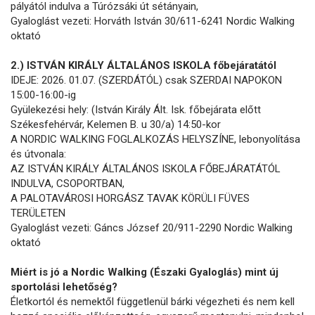
pályától indulva a Túrózsáki út sétányain,
Gyaloglást vezeti: Horváth István 30/611-6241 Nordic Walking
oktató
2.) ISTVÁN KIRÁLY ÁLTALÁNOS ISKOLA főbejáratától
IDEJE: 2026. 01.07. (SZERDÁTÓL) csak SZERDAI NAPOKON
15:00-16:00-ig
Gyülekezési hely: (István Király Ált. Isk. főbejárata előtt
Székesfehérvár, Kelemen B. u 30/a) 14:50-kor
A NORDIC WALKING FOGLALKOZÁS HELYSZÍNE, lebonyolítása
és útvonala:
AZ ISTVÁN KIRÁLY ÁLTALÁNOS ISKOLA FŐBEJÁRATÁTÓL
INDULVA, CSOPORTBAN,
A PALOTAVÁROSI HORGÁSZ TAVAK KÖRÜLI FÜVES
TERÜLETEN
Gyaloglást vezeti: Gáncs József 20/911-2290 Nordic Walking
oktató
Miért is jó a Nordic Walking (Északi Gyaloglás) mint új
sportolási lehetőség?
Életkortól és nemektől függetlenül bárki végezheti és nem kell