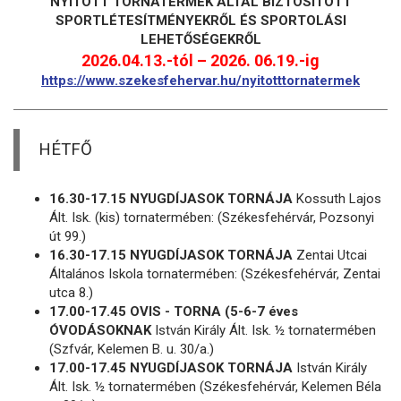
NYITOTT TORNATERMEK ÁLTAL BIZTOSÍTOTT
SPORTLÉTESÍTMÉNYEKRŐL ÉS SPORTOLÁSI
LEHETŐSÉGEKRŐL
2026.04.13.-tól – 2026. 06.19.-ig
https://www.szekesfehervar.hu/nyitotttornatermek
HÉTFŐ
16.30-17.15 NYUGDÍJASOK TORNÁJA
Kossuth Lajos
Ált. Isk. (kis) tornatermében: (Székesfehérvár, Pozsonyi
út 99.)
16.30-17.15 NYUGDÍJASOK TORNÁJA
Zentai Utcai
Általános Iskola tornatermében: (Székesfehérvár, Zentai
utca 8.)
17.00-17.45 OVIS - TORNA (5-6-7 éves
ÓVODÁSOKNAK
István Király Ált. Isk. ½ tornatermében
(Szfvár, Kelemen B. u. 30/a.)
17.00-17.45 NYUGDÍJASOK TORNÁJA
István Király
Ált. Isk. ½ tornatermében (Székesfehérvár, Kelemen Béla