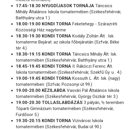
17.45-18.30 NYUGDÍJASOK TORNÁJA
Táncsics
Mihály Általános Iskola tornatermében (Székesfehérvár,
Batthyány utca 1.)
18.00-19.00 KONDI TORNA
Feketehegy - Szárazréti
Közösségi Ház nagyterme
18.30-19.30 KONDI TORNA
Kodály Zoltán Ált . Isk.
tornaterme Bejárat: az iskola főbejáratán (Szfvár, Béke
tér 4.)
18.30-19.15 KONDI TORNA
Táncsics Mihály Ált. Isk.
tornatermében (Székesfehérvár, Batthyány utca 1.)
18.45-19.45 KONDI TORNA
II. Rákóczi Ferenc Ált.
Iskola tornatermében (Székesfehérvár, Szekfű Gy. u . 4.)
19.00-19.45 KONDI TORNA
Kossuth L. Ált. Isk. (nagy)
tornatermében: (Szfvár, Pozsonyi út 99.)
19.00-20.00 KÉZILABDA
Vasvári Pál Általános Iskola
tornatermében (Székesfehérvár, György Oszkár tér 3.)
19.00-20.30 TOLLASLABDÁZÁS
3 pályán, ½ teremben
Tóparti Gimnázium tornatermében (Székesfehérvár,
Fürdősor 5.)
19.30-20.15 KONDI TORNA
Vizivárosi Iskola
tornatermében (Székesfehérvár, Budai út 90.)