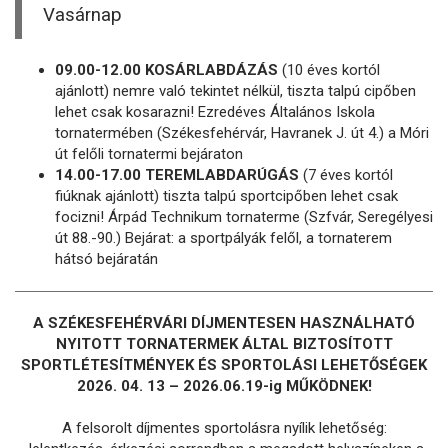
Vasárnap
09.00-12.00 KOSÁRLABDÁZÁS
(10 éves kortól
ajánlott) nemre való tekintet nélkül, tiszta talpú cipőben
lehet csak kosarazni! Ezredéves Általános Iskola
tornatermében (Székesfehérvár, Havranek J. út 4.) a Móri
út felőli tornatermi bejáraton
14.00-17.00 TEREMLABDARÚGÁS
(7 éves kortól
fiúknak ajánlott) tiszta talpú sportcipőben lehet csak
focizni! Árpád Technikum tornaterme (Szfvár, Seregélyesi
út 88.-90.) Bejárat: a sportpályák felől, a tornaterem
hátsó bejáratán
A SZÉKESFEHÉRVÁRI DÍJMENTESEN HASZNÁLHATÓ
NYITOTT TORNATERMEK ÁLTAL BIZTOSÍTOTT
SPORTLÉTESÍTMÉNYEK ÉS SPORTOLÁSI LEHETŐSÉGEK
2026. 04. 13 – 2026.06.19-ig MŰKÖDNEK!
A felsorolt díjmentes sportolásra nyílik lehetőség: