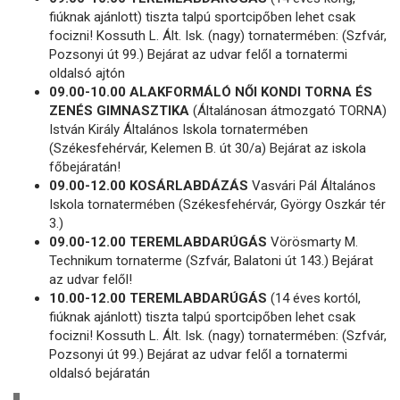
fiúknak ajánlott) tiszta talpú sportcipőben lehet csak
focizni! Kossuth L. Ált. Isk. (nagy) tornatermében: (Szfvár,
Pozsonyi út 99.) Bejárat az udvar felől a tornatermi
oldalsó ajtón
09.00-10.00 ALAKFORMÁLÓ NŐI KONDI TORNA ÉS
ZENÉS GIMNASZTIKA
(Általánosan átmozgató TORNA)
István Király Általános Iskola tornatermében
(Székesfehérvár, Kelemen B. út 30/a) Bejárat az iskola
főbejáratán!
09.00-12.00 KOSÁRLABDÁZÁS
Vasvári Pál Általános
Iskola tornatermében (Székesfehérvár, György Oszkár tér
3.)
09.00-12.00 TEREMLABDARÚGÁS
Vörösmarty M.
Technikum tornaterme (Szfvár, Balatoni út 143.) Bejárat
az udvar felől!
10.00-12.00 TEREMLABDARÚGÁS
(14 éves kortól,
fiúknak ajánlott) tiszta talpú sportcipőben lehet csak
focizni! Kossuth L. Ált. Isk. (nagy) tornatermében: (Szfvár,
Pozsonyi út 99.) Bejárat az udvar felől a tornatermi
oldalsó bejáratán