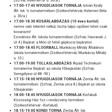
(Szfvár, Kelemen B. u. 30/a.)
17.00-17.45 NYUGDÍJASOK TORNÁJA
István Király
Ált. Isk. ½ tornatermében (Székesfehérvár, Kelemen Béla
u. 30/a.)
17.00-18.30 KOSÁRLABDÁZÁS (10 éves kortól)
nemre való tekintet nélkül, tiszta talpú cipőben lehet csak
kosarazni!
Ezredéves Ált. Iskola tornatermében (Szfvár, Havranek J.
út 4.) Bejárat: a Móri út felöli gépkocsi bejáraton
17.00-18.45 FLOORBALL
Munkácsy Mihály Általános
Iskola tornatermében (Székesfehérvár, Munkácsy Mihály
u. 10.)
17.00-19.00 TOLLASLABDÁZÁS
Árpád Technikum
tornaterme Bejárat: az iskola főbejáratán (Szfvár,
Seregélyesi út 88.-90.)
17.15-18.00 NYUGDÍJASOK TORNÁJA
Zentai Ált. Isk.
tornatermében: (Szfvár, Zentai utca 8.) Bejárat az iskola
főbejáratán
18.00-18.45 NYUGDÍJASOK TORNÁJA
Kisfaludi
Közösségi Ház fsz-i rendezvény termében
(Székesfehérvár -Kisfalud)
18.15-19.00 KONDI TORNA
Zentai Ált. Isk.