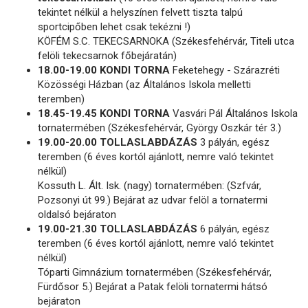
tekintet nélkül a helyszínen felvett tiszta talpú
sportcipőben lehet csak tekézni !)
KÖFÉM S.C. TEKECSARNOKA (Székesfehérvár, Titeli utca
felöli tekecsarnok főbejáratán)
18.00-19.00 KONDI TORNA
Feketehegy - Szárazréti
Közösségi Házban (az Általános Iskola melletti
teremben)
18.45-19.45 KONDI TORNA
Vasvári Pál Általános Iskola
tornatermében (Székesfehérvár, György Oszkár tér 3.)
19.00-20.00 TOLLASLABDÁZÁS
3 pályán, egész
teremben (6 éves kortól ajánlott, nemre való tekintet
nélkül)
Kossuth L. Ált. Isk. (nagy) tornatermében: (Szfvár,
Pozsonyi út 99.) Bejárat az udvar felöl a tornatermi
oldalsó bejáraton
19.00-21.30 TOLLASLABDÁZÁS
6 pályán, egész
teremben (6 éves kortól ajánlott, nemre való tekintet
nélkül)
Tóparti Gimnázium tornatermében (Székesfehérvár,
Fürdősor 5.) Bejárat a Patak felöli tornatermi hátsó
bejáraton