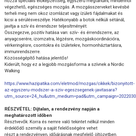
hozzá speciális előképzettség, egyszerű megtanulni, mindenhol
végezhető, egészséges mozgás. A mozgásszerveket kevésbé
terheli meg nem okoz izomlázat vagy ízületi fájdalmakat és
kicsi a sérülésveszélye. Hatékonyabb a botok nélküli sétánál,
javítja a szív és érrendszer teljesítményét.
Összegezve, pozitív hatása van: szív- és érrendszerre, az
anyagcserére, izomzatra, légzésre, mozgáskoordinációra,
vérkeringésre, csontokra és ízületekre, hormonháztartásra,
immunrendszerre.
Közösségépítő hatása jelentős!
Kiderült, hogy ez a legjobb mozgásforma a szívnek a Nordic
Walking
https://www.hazipatika.com/eletmod/mozgas/cikkek/bizonyitott-
az-egyszeru-modszer-a-sziv-egeszsegenek-javitasara?
utm_source=24_hu&utm_medium=pad&utm_campaign=2022030
RÉSZVÉTEL: Díjtalan, a rendezvény napján a
meghatározott időben
Résztvevők: Korra és nemre való tekintet nélkül minden
érdeklődő személy a saját felelősségére vehet
részt a rendezvényen, időjárásnak megfelelő öltözetben.