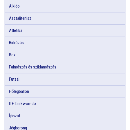
Aikido
Asztalitenisz
Atlétika
Birkózás
Box
Falmászás és sziklamászás
Futsal
Hőlégballon
ITF Taekwon-do
Íjászat
Jégkorong