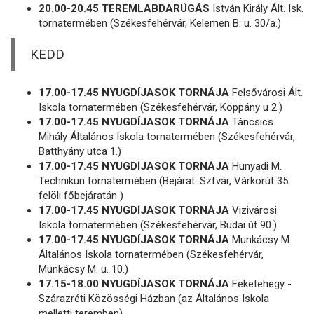
20.00-20.45 TEREMLABDARÚGÁS
István Király Ált. Isk.
tornatermében (Székesfehérvár, Kelemen B. u. 30/a.)
KEDD
17.00-17.45 NYUGDÍJASOK TORNÁJA
Felsővárosi Ált.
Iskola tornatermében (Székesfehérvár, Koppány u 2.)
17.00-17.45 NYUGDÍJASOK TORNÁJA
Táncsics
Mihály Általános Iskola tornatermében (Székesfehérvár,
Batthyány utca 1.)
17.00-17.45 NYUGDÍJASOK TORNÁJA
Hunyadi M.
Technikun tornatermében (Bejárat: Szfvár, Várkörút 35.
felöli főbejáratán )
17.00-17.45 NYUGDÍJASOK TORNÁJA
Vizivárosi
Iskola tornatermében (Székesfehérvár, Budai út 90.)
17.00-17.45 NYUGDÍJASOK TORNÁJA
Munkácsy M.
Általános Iskola tornatermében (Székesfehérvár,
Munkácsy M. u. 10.)
17.15-18.00 NYUGDÍJASOK TORNÁJA
Feketehegy -
Szárazréti Közösségi Házban (az Általános Iskola
melletti teremben)