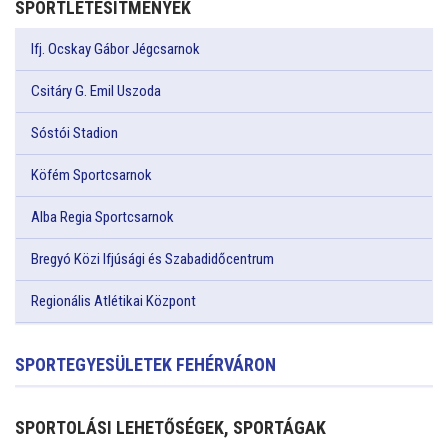
SPORTLÉTESÍTMÉNYEK
Ifj. Ocskay Gábor Jégcsarnok
Csitáry G. Emil Uszoda
Sóstói Stadion
Köfém Sportcsarnok
Alba Regia Sportcsarnok
Bregyó Közi Ifjúsági és Szabadidőcentrum
Regionális Atlétikai Központ
SPORTEGYESÜLETEK FEHÉRVÁRON
SPORTOLÁSI LEHETŐSÉGEK, SPORTÁGAK