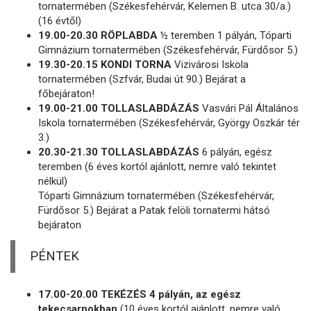
tornatermében (Székesfehérvár, Kelemen B. utca 30/a.)
(16 évtől)
19.00-20.30 RÖPLABDA
½ teremben 1 pályán, Tóparti
Gimnázium tornatermében (Székesfehérvár, Fürdősor 5.)
19.30-20.15 KONDI TORNA
Vizivárosi Iskola
tornatermében (Szfvár, Budai út 90.) Bejárat a
főbejáraton!
19.00-21.00 TOLLASLABDÁZÁS
Vasvári Pál Általános
Iskola tornatermében (Székesfehérvár, György Oszkár tér
3.)
20.30-21.30 TOLLASLABDÁZÁS
6 pályán, egész
teremben (6 éves kortól ajánlott, nemre való tekintet
nélkül)
Tóparti Gimnázium tornatermében (Székesfehérvár,
Fürdősor 5.) Bejárat a Patak felöli tornatermi hátsó
bejáraton
PÉNTEK
17.00-20.00 TEKÉZÉS 4 pályán, az egész
tekecsarnokban
(10 éves kortól ajánlott, nemre való