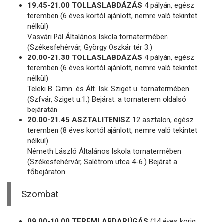
19.45-21.00 TOLLASLABDÁZÁS
4 pályán, egész
teremben (6 éves kortól ajánlott, nemre való tekintet
nélkül)
Vasvári Pál Általános Iskola tornatermében
(Székesfehérvár, György Oszkár tér 3.)
20.00-21.30 TOLLASLABDÁZÁS
4 pályán, egész
teremben (6 éves kortól ajánlott, nemre való tekintet
nélkül)
Teleki B. Gimn. és Ált. Isk. Sziget u. tornatermében
(Szfvár, Sziget u.1.) Bejárat: a tornaterem oldalsó
bejáratán
20.00-21.45 ASZTALITENISZ
12 asztalon, egész
teremben (8 éves kortól ajánlott, nemre való tekintet
nélkül)
Németh László Általános Iskola tornatermében
(Székesfehérvár, Salétrom utca 4-6.) Bejárat a
főbejáraton
Szombat
09.00-10.00 TEREMLABDARÚGÁS
(14 éves korig,