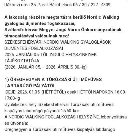
Rákóczi utca 25. Parall Bálint elnök 06 / 30 / 227- 4309
A lakosság részére megtartásra kerülő Nordic Walking
gyaloglás díjmentes foglakozásai,
Székesfehérvár Megyei Jogú Város Önkormányzatának
támogatásával valósulnak meg!
SZÉKESFEHÉRVÁRI NORDIC WALKING GYALOGLÁSOK
DÍJMENTES FOGLALKOZÁSAI
2026. JANUÁR 05-TŐL INDULÓ HELYSZÍNEINEK
TÁJÉKOZTATÓJA
(2026. JANUÁR 05. – 2026. ÁPRILIS 30.-ig)
1) ÖREGHEGYEN A TÚRÓZSÁKI ÚTI MŰFÜVES
LABDARÚGÓ PÁLYÁTÓL
IDEJE: 2026. 01.05. (HÉTFŐTŐL) csak HÉTFŐI NAPOKON 16:00-
17:00-ig
Gyülekezési hely: Székesfehérvár Túrózsáki úti műfüves
kispályás labdarúgó pályánál 15:50-kor
A NORDIC WALKING FOGLALKOZÁS HELYSZÍNE, lebonyolítása
és útvonala:
Öreghegyen a Túrózsáki úti műfüves kispályás labdarúgó