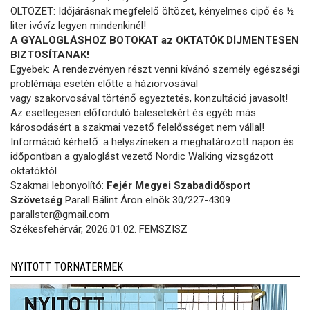
ÖLTÖZET: Időjárásnak megfelelő öltözet, kényelmes cipő és ½
liter ivóvíz legyen mindenkinél!
A GYALOGLÁSHOZ BOTOKAT az OKTATÓK DÍJMENTESEN
BIZTOSÍTANAK!
Egyebek: A rendezvényen részt venni kívánó személy egészségi
problémája esetén előtte a háziorvosával
vagy szakorvosával történő egyeztetés, konzultáció javasolt!
Az esetlegesen előforduló balesetekért és egyéb más
károsodásért a szakmai vezető felelősséget nem vállal!
Információ kérhető: a helyszíneken a meghatározott napon és
időpontban a gyaloglást vezető Nordic Walking vizsgázott
oktatóktól
Szakmai lebonyolító:
Fejér Megyei Szabadidősport
Szövetség
Parall Bálint Áron elnök 30/227-4309
parallster@gmail.com
Székesfehérvár, 2026.01.02. FEMSZISZ
NYITOTT TORNATERMEK