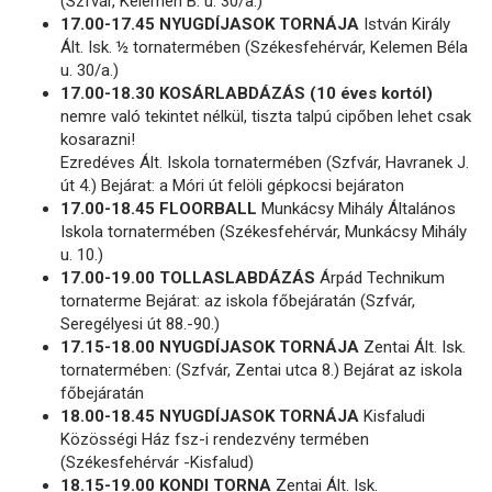
(Szfvár, Kelemen B. u. 30/a.)
17.00-17.45 NYUGDÍJASOK TORNÁJA
István Király
Ált. Isk. ½ tornatermében (Székesfehérvár, Kelemen Béla
u. 30/a.)
17.00-18.30 KOSÁRLABDÁZÁS (10 éves kortól)
nemre való tekintet nélkül, tiszta talpú cipőben lehet csak
kosarazni!
Ezredéves Ált. Iskola tornatermében (Szfvár, Havranek J.
út 4.) Bejárat: a Móri út felöli gépkocsi bejáraton
17.00-18.45 FLOORBALL
Munkácsy Mihály Általános
Iskola tornatermében (Székesfehérvár, Munkácsy Mihály
u. 10.)
17.00-19.00 TOLLASLABDÁZÁS
Árpád Technikum
tornaterme Bejárat: az iskola főbejáratán (Szfvár,
Seregélyesi út 88.-90.)
17.15-18.00 NYUGDÍJASOK TORNÁJA
Zentai Ált. Isk.
tornatermében: (Szfvár, Zentai utca 8.) Bejárat az iskola
főbejáratán
18.00-18.45 NYUGDÍJASOK TORNÁJA
Kisfaludi
Közösségi Ház fsz-i rendezvény termében
(Székesfehérvár -Kisfalud)
18.15-19.00 KONDI TORNA
Zentai Ált. Isk.