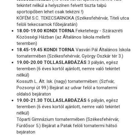
tekintet nélkül a helyszínen felvett tiszta talpú
sportcipőben lehet csak tekézni !)
KÖFÉM S.C. TEKECSARNOKA (Székesfehérvár, Titeli utca
felöli tekecsarnok főbejáratán)
18.00-19.00 KONDI TORNA
Feketehegy - Szárazréti
Közösségi Házban (az Általános Iskola melletti
teremben)
18.45-19.45 KONDI TORNA
Vasvári Pál Általános Iskola
tornatermében (Székesfehérvár, György Oszkár tér 3.)
19.00-20.00 TOLLASLABDÁZÁS
3 pályán, egész
teremben (6 éves kortól ajánlott, nemre való tekintet
nélkül)
Kossuth L. Ált. Isk. (nagy) tornatermében: (Szfvár,
Pozsonyi út 99.) Bejárat az udvar felöl a tornatermi
oldalsó bejáraton
19.00-21.30 TOLLASLABDÁZÁS
6 pályán, egész
teremben (6 éves kortól ajánlott, nemre való tekintet
nélkül)
Tóparti Gimnázium tornatermében (Székesfehérvár,
Fürdősor 5.) Bejárat a Patak felöli tornatermi hátsó
bejáraton