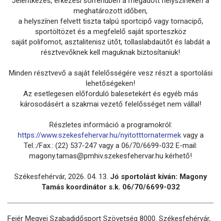
Jelentkezés, érkezési sorrendben a megadott helyszíneken a
meghatározott időben,
a helyszínen felvett tiszta talpú sportcipő vagy tornacipő,
sportöltözet és a megfelelő saját sporteszköz
saját polifomot, asztalitenisz ütőt, tollaslabdaütőt és labdát a
résztvevőknek kell maguknak biztosítaniuk!
Minden résztvevő a saját felelősségére vesz részt a sportolási
lehetőségeken!
Az esetlegesen előforduló balesetekért és egyéb más
károsodásért a szakmai vezető felelősséget nem vállal!
Részletes információ a programokról:
https://www.szekesfehervar.hu/nyitotttornatermek
vagy a
Tel.:/Fax.: (22) 537-247 vagy a 06/70/6699-032 E-mail:
magony.tamas@pmhiv.szekesfehervar.hu kérhető!
Székesfehérvár, 2026. 04. 13.
Jó sportolást kíván: Magony
Tamás koordinátor s.k. 06/70/6699-032
Fejér Megyei Szabadidősport Szövetség 8000. Székesfehérvár,