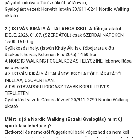
pályától indulva a Túrózsáki út sétányain,
Gyaloglást vezeti: Horváth István 30/611-6241 Nordic Walking
oktató
2.) ISTVÁN KIRÁLY ÁLTALÁNOS ISKOLA főbejáratától
IDEJE: 2026. 01.07. (SZERDÁTÓL) csak SZERDAI NAPOKON
15:00-16:00-ig
Gyülekezési hely: (István Király Ált. Isk. főbejárata előtt
Székesfehérvár, Kelemen B. u 30/a) 14:50-kor
A NORDIC WALKING FOGLALKOZÁS HELYSZÍNE, lebonyolítása
és útvonala:
AZ ISTVÁN KIRÁLY ÁLTALÁNOS ISKOLA FŐBEJÁRATÁTÓL
INDULVA, CSOPORTBAN,
A PALOTAVÁROSI HORGÁSZ TAVAK KÖRÜLI FÜVES
TERÜLETEN
Gyaloglást vezeti: Gáncs József 20/911-2290 Nordic Walking
oktató
Miért is jó a Nordic Walking (Északi Gyaloglás) mint új
sportolási lehetőség?
Életkortól és nemektől függetlenül bárki végezheti és nem kell