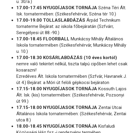
u. 30/a.)
17.00-17.45 NYUGDÍJASOK TORNÁJA
Széna Téri Ált.
Isk. tornatermében: (Székesfehérvár, Széna tér 10.)
17.00-19.00 TOLLASLABDÁZÁS
Árpád Technikum
tornaterme Bejárat: az iskola főbejáratán (Szfvárr,
Seregélyesi út 88.-90.)
17.00-18.45 FLOORBALL
Munkácsy Mihály Általános
Iskola tornatermében (Székesfehérvár, Munkácsy Mihály
u. 10.)
17.00-18.30 KOSÁRLABDÁZÁS (10 éves kortól)
nemre való tekintet nélkül, tiszta talpú cipőben lehet csak
kosarazni!
Ezredéves Ált. Iskola tornatermében (Szfvár, Havranek J.
út 4.) Bejárat: a Móri út felöli gépkocsi bejáraton
17.15-18.00 NYUGDÍJASOK TORNÁJA
Kossuth Lajos
Ált. Isk. (kis) tornatermében: (Székesfehérvár, Pozsonyi
út 99.)
17.15-18.00 NYUGDÍJASOK TORNÁJA
Zentai Utcai
Általános Iskola tornatermében: (Székesfehérvár, Zentai
utca 8.)
18.00-18.45 NYUGDÍJASOK TORNÁJA
Kisfaludi
Közösségi Ház fsz.-i rendezvény termében