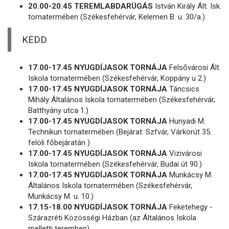
20.00-20.45 TEREMLABDARÚGÁS
István Király Ált. Isk.
tornatermében (Székesfehérvár, Kelemen B. u. 30/a.)
KEDD
17.00-17.45 NYUGDÍJASOK TORNÁJA
Felsővárosi Ált.
Iskola tornatermében (Székesfehérvár, Koppány u 2.)
17.00-17.45 NYUGDÍJASOK TORNÁJA
Táncsics
Mihály Általános Iskola tornatermében (Székesfehérvár,
Batthyány utca 1.)
17.00-17.45 NYUGDÍJASOK TORNÁJA
Hunyadi M.
Technikun tornatermében (Bejárat: Szfvár, Várkörút 35.
felöli főbejáratán )
17.00-17.45 NYUGDÍJASOK TORNÁJA
Vizivárosi
Iskola tornatermében (Székesfehérvár, Budai út 90.)
17.00-17.45 NYUGDÍJASOK TORNÁJA
Munkácsy M.
Általános Iskola tornatermében (Székesfehérvár,
Munkácsy M. u. 10.)
17.15-18.00 NYUGDÍJASOK TORNÁJA
Feketehegy -
Szárazréti Közösségi Házban (az Általános Iskola
melletti teremben)