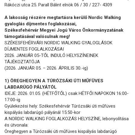
Rákóczi utca 25. Parall Bálint elnök 06 / 30 / 227- 4309
A lakosság részére megtartásra kerülő Nordic Walking
gyaloglás díjmentes foglakozásai,
Székesfehérvár Megyei Jogú Város Önkormányzatának
támogatásával valósulnak meg!
SZÉKESFEHÉRVÁRI NORDIC WALKING GYALOGLÁSOK
DÍJMENTES FOGLALKOZÁSAI
2026. JANUÁR 05-TŐL INDULÓ HELYSZÍNEINEK
TÁJÉKOZTATÓJA
(2026. JANUÁR 05. – 2026. ÁPRILIS 30.-ig)
1) ÖREGHEGYEN A TÚRÓZSÁKI ÚTI MŰFÜVES
LABDARÚGÓ PÁLYÁTÓL
IDEJE: 2026. 01.05. (HÉTFŐTŐL) csak HÉTFŐI NAPOKON 16:00-
17:00-ig
Gyülekezési hely: Székesfehérvár Túrózsáki úti műfüves
kispályás labdarúgó pályánál 15:50-kor
A NORDIC WALKING FOGLALKOZÁS HELYSZÍNE, lebonyolítása
és útvonala:
Öreghegyen a Túrózsáki úti műfüves kispályás labdarúgó