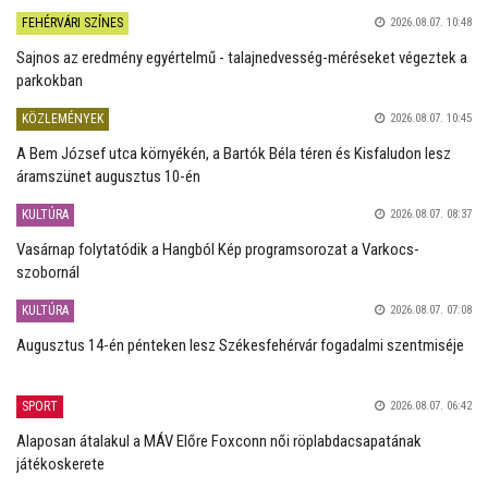
FEHÉRVÁRI SZÍNES
2026.08.07. 10:48
Sajnos az eredmény egyértelmű - talajnedvesség-méréseket végeztek a
parkokban
KÖZLEMÉNYEK
2026.08.07. 10:45
A Bem József utca környékén, a Bartók Béla téren és Kisfaludon lesz
áramszünet augusztus 10-én
KULTÚRA
2026.08.07. 08:37
Vasárnap folytatódik a Hangból Kép programsorozat a Varkocs-
szobornál
KULTÚRA
2026.08.07. 07:08
Augusztus 14-én pénteken lesz Székesfehérvár fogadalmi szentmiséje
SPORT
2026.08.07. 06:42
Alaposan átalakul a MÁV Előre Foxconn női röplabdacsapatának
játékoskerete