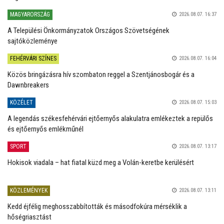
MAGYARORSZÁG
2026.08.07. 16:37
A Települési Önkormányzatok Országos Szövetségének
sajtóközleménye
FEHÉRVÁRI SZÍNES
2026.08.07. 16:04
Közös bringázásra hív szombaton reggel a Szentjánosbogár és a
Dawnbreakers
KÖZÉLET
2026.08.07. 15:03
A legendás székesfehérvári ejtőernyős alakulatra emlékeztek a repülős
és ejtőernyős emlékműnél
SPORT
2026.08.07. 13:17
Hokisok viadala – hat fiatal küzd meg a Volán-keretbe kerülésért
KÖZLEMÉNYEK
2026.08.07. 13:11
Kedd éjfélig meghosszabbították és másodfokúra mérséklik a
hőségriasztást