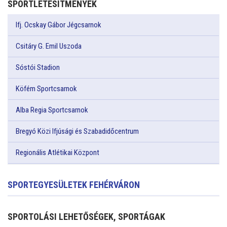
SPORTLÉTESÍTMÉNYEK
Ifj. Ocskay Gábor Jégcsarnok
Csitáry G. Emil Uszoda
Sóstói Stadion
Köfém Sportcsarnok
Alba Regia Sportcsarnok
Bregyó Közi Ifjúsági és Szabadidőcentrum
Regionális Atlétikai Központ
SPORTEGYESÜLETEK FEHÉRVÁRON
SPORTOLÁSI LEHETŐSÉGEK, SPORTÁGAK