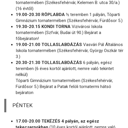
tornatermében (Székesfehérvár, Kelemen B. utca 30/a.)
(16 évtől)
19.00-20.30 RÖPLABDA
½ teremben 1 pályán, Tóparti
Gimnázium tornatermében (Székesfehérvár, Fürdősor 5.)
19.30-20.15 KONDI TORNA
Vizivárosi Iskola
tornatermében (Szfvár, Budai út 90.) Bejárat a
főbejáraton!
19.00-21.00 TOLLASLABDÁZÁS
Vasvári Pál Általános
Iskola tornatermében (Székesfehérvár, György Oszkár tér
3.)
20.30-21.30 TOLLASLABDÁZÁS
6 pályán, egész
teremben (6 éves kortól ajánlott, nemre való tekintet
nélkül)
Tóparti Gimnázium tornatermében (Székesfehérvár,
Fürdősor 5.) Bejárat a Patak felöli tornatermi hátsó
bejáraton
PÉNTEK
17.00-20.00 TEKÉZÉS 4 pályán, az egész
tekecsarnokban
(10 éves kortól ajánlott, nemre való