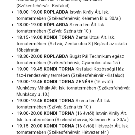
(Székesfehérvár -Kisfalud)
18.00-19.00 RÖPLABDA
István Király Ált. Isk.
tornatermében (Székesfehérvár, Kelemen B. u. 30/a.)
18.00-19.00 RÖPLABDA
Széna téri Ált. Isk.
tornatermében (Szfvár, Széna tér 10.)
18.15-19.00 KONDI TORNA
Zentai Utcai Ált. Isk.
tornatermében: (Szfvár, Zentai utca 8.) Bejárat az iskola
főbejáratán
18.30-20.00 RÖPLABDA
Bugát Pál Technikum egész
tornatermében (Székesfehérvár, Gyümölcs utca 15.)
19.00-19.45 KONDI TORNA
Kisfaludi Közösségi Ház
fsz-i rendezvény termében (Székesfehérvár -Kisfalud)
19.00-19.45 KONDI TORNA ZENÉRE
(16 évtől)
Munkácsy Mihály Ált. Isk. tornatermében (Székesfehérvár,
Munkácsy u .10.)
19.00-19.45 KONDI TORNA
Széna téri Ált. Isk.
tornatermében (Szfvár, Széna tér 10.)
19.00-20.00 KONDI TORNA
(16 évtől) István Király Ált.
Isk. tornatermében (Székesfehérvár, Kelemen B. u. 30/a.)
19.15-20.00 KONDI TORNA
(16 évtől) Hétvezér Ált. Isk.
tornatermében (Székesfehérvár, Hétvezér tér )