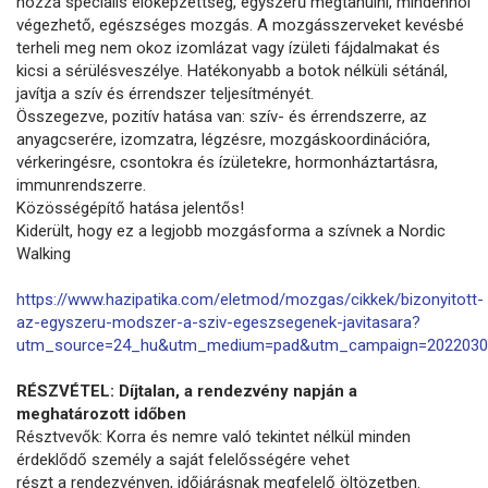
hozzá speciális előképzettség, egyszerű megtanulni, mindenhol
végezhető, egészséges mozgás. A mozgásszerveket kevésbé
terheli meg nem okoz izomlázat vagy ízületi fájdalmakat és
kicsi a sérülésveszélye. Hatékonyabb a botok nélküli sétánál,
javítja a szív és érrendszer teljesítményét.
Összegezve, pozitív hatása van: szív- és érrendszerre, az
anyagcserére, izomzatra, légzésre, mozgáskoordinációra,
vérkeringésre, csontokra és ízületekre, hormonháztartásra,
immunrendszerre.
Közösségépítő hatása jelentős!
Kiderült, hogy ez a legjobb mozgásforma a szívnek a Nordic
Walking
https://www.hazipatika.com/eletmod/mozgas/cikkek/bizonyitott-
az-egyszeru-modszer-a-sziv-egeszsegenek-javitasara?
utm_source=24_hu&utm_medium=pad&utm_campaign=2022030
RÉSZVÉTEL: Díjtalan, a rendezvény napján a
meghatározott időben
Résztvevők: Korra és nemre való tekintet nélkül minden
érdeklődő személy a saját felelősségére vehet
részt a rendezvényen, időjárásnak megfelelő öltözetben.