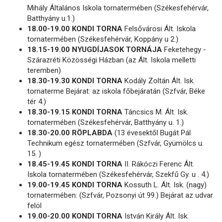
Mihály Általános Iskola tornatermében (Székesfehérvár,
Batthyány u.1.)
18.00-19.00 KONDI TORNA
Felsővárosi Ált. Iskola
tornatermében (Székesfehérvár, Koppány u 2.)
18.15-19.00 NYUGDÍJASOK TORNÁJA
Feketehegy -
Szárazréti Közösségi Házban (az Ált. Iskola melletti
teremben)
18.30-19.30 KONDI TORNA
Kodály Zoltán Ált. Isk.
tornaterme Bejárat: az iskola főbejáratán (Szfvár, Béke
tér 4.)
18.30-19.15 KONDI TORNA
Táncsics M. Ált. Isk.
tornatermében (Székesfehérvár, Batthyány u. 1.)
18.30-20.00 RÖPLABDA
(13 évesektől Bugát Pál
Technikum egész tornatermében (Szfvár, Gyümölcs u.
15. )
18.45-19.45 KONDI TORNA
II. Rákóczi Ferenc Ált.
Iskola tornatermében (Székesfehérvár, Szekfű Gy. u . 4.)
19.00-19.45 KONDI TORNA
Kossuth L. Ált. Isk. (nagy)
tornatermében: (Szfvár, Pozsonyi út 99.) Bejárat az udvar
felöl
19.00-20.00 KONDI TORNA
István Király Ált. Isk.