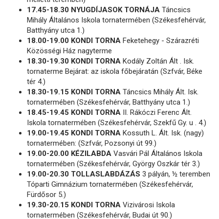
17.45-18.30 NYUGDÍJASOK TORNÁJA
Táncsics
Mihály Általános Iskola tornatermében (Székesfehérvár,
Batthyány utca 1.)
18.00-19.00 KONDI TORNA
Feketehegy - Szárazréti
Közösségi Ház nagyterme
18.30-19.30 KONDI TORNA
Kodály Zoltán Ált . Isk.
tornaterme Bejárat: az iskola főbejáratán (Szfvár, Béke
tér 4.)
18.30-19.15 KONDI TORNA
Táncsics Mihály Ált. Isk.
tornatermében (Székesfehérvár, Batthyány utca 1.)
18.45-19.45 KONDI TORNA
II. Rákóczi Ferenc Ált.
Iskola tornatermében (Székesfehérvár, Szekfű Gy. u . 4.)
19.00-19.45 KONDI TORNA
Kossuth L. Ált. Isk. (nagy)
tornatermében: (Szfvár, Pozsonyi út 99.)
19.00-20.00 KÉZILABDA
Vasvári Pál Általános Iskola
tornatermében (Székesfehérvár, György Oszkár tér 3.)
19.00-20.30 TOLLASLABDÁZÁS
3 pályán, ½ teremben
Tóparti Gimnázium tornatermében (Székesfehérvár,
Fürdősor 5.)
19.30-20.15 KONDI TORNA
Vizivárosi Iskola
tornatermében (Székesfehérvár, Budai út 90.)