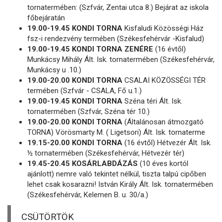
tornatermében: (Szfvár, Zentai utca 8.) Bejárat az iskola
főbejáratán
19.00-19.45 KONDI TORNA
Kisfaludi Közösségi Ház
fsz-i rendezvény termében (Székesfehérvár -Kisfalud)
19.00-19.45 KONDI TORNA ZENÉRE
(16 évtől)
Munkácsy Mihály Ált. Isk. tornatermében (Székesfehérvár,
Munkácsy u .10.)
19.00-20.00 KONDI TORNA
CSALAI KÖZÖSSÉGI TÉR
termében (Szfvár - CSALA, Fő u.1.)
19.00-19.45 KONDI TORNA
Széna téri Ált. Isk.
tornatermében (Szfvár, Széna tér 10.)
19.00-20.00 KONDI TORNA
(Általánosan átmozgató
TORNA) Vörösmarty M. ( Ligetsori) Ált. Isk. tornaterme
19.15-20.00 KONDI TORNA
(16 évtől) Hétvezér Ált. Isk.
½ tornatermében (Székesfehérvár, Hétvezér tér)
19.45-20.45 KOSÁRLABDÁZÁS
(10 éves kortól
ajánlott) nemre való tekintet nélkül, tiszta talpú cipőben
lehet csak kosarazni! István Király Ált. Isk. tornatermében
(Székesfehérvár, Kelemen B. u. 30/a.)
CSÜTÖRTÖK