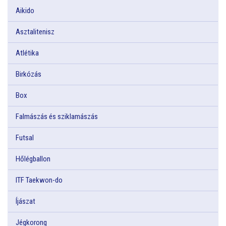
Aikido
Asztalitenisz
Atlétika
Birkózás
Box
Falmászás és sziklamászás
Futsal
Hőlégballon
ITF Taekwon-do
Íjászat
Jégkorong