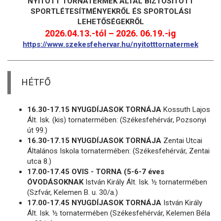
NYITOTT TORNATERMEK ÁLTAL BIZTOSÍTOTT
SPORTLÉTESÍTMÉNYEKRŐL ÉS SPORTOLÁSI
LEHETŐSÉGEKRŐL
2026.04.13.-tól – 2026. 06.19.-ig
https://www.szekesfehervar.hu/nyitotttornatermek
HÉTFŐ
16.30-17.15 NYUGDÍJASOK TORNÁJA
Kossuth Lajos
Ált. Isk. (kis) tornatermében: (Székesfehérvár, Pozsonyi
út 99.)
16.30-17.15 NYUGDÍJASOK TORNÁJA
Zentai Utcai
Általános Iskola tornatermében: (Székesfehérvár, Zentai
utca 8.)
17.00-17.45 OVIS - TORNA (5-6-7 éves
ÓVODÁSOKNAK
István Király Ált. Isk. ½ tornatermében
(Szfvár, Kelemen B. u. 30/a.)
17.00-17.45 NYUGDÍJASOK TORNÁJA
István Király
Ált. Isk. ½ tornatermében (Székesfehérvár, Kelemen Béla