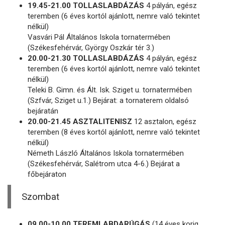
19.45-21.00 TOLLASLABDÁZÁS
4 pályán, egész
teremben (6 éves kortól ajánlott, nemre való tekintet
nélkül)
Vasvári Pál Általános Iskola tornatermében
(Székesfehérvár, György Oszkár tér 3.)
20.00-21.30 TOLLASLABDÁZÁS
4 pályán, egész
teremben (6 éves kortól ajánlott, nemre való tekintet
nélkül)
Teleki B. Gimn. és Ált. Isk. Sziget u. tornatermében
(Szfvár, Sziget u.1.) Bejárat: a tornaterem oldalsó
bejáratán
20.00-21.45 ASZTALITENISZ
12 asztalon, egész
teremben (8 éves kortól ajánlott, nemre való tekintet
nélkül)
Németh László Általános Iskola tornatermében
(Székesfehérvár, Salétrom utca 4-6.) Bejárat a
főbejáraton
Szombat
09.00-10.00 TEREMLABDARÚGÁS
(14 éves korig,