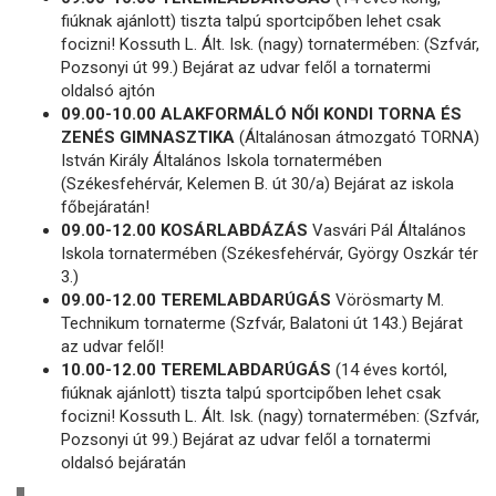
fiúknak ajánlott) tiszta talpú sportcipőben lehet csak
focizni! Kossuth L. Ált. Isk. (nagy) tornatermében: (Szfvár,
Pozsonyi út 99.) Bejárat az udvar felől a tornatermi
oldalsó ajtón
09.00-10.00 ALAKFORMÁLÓ NŐI KONDI TORNA ÉS
ZENÉS GIMNASZTIKA
(Általánosan átmozgató TORNA)
István Király Általános Iskola tornatermében
(Székesfehérvár, Kelemen B. út 30/a) Bejárat az iskola
főbejáratán!
09.00-12.00 KOSÁRLABDÁZÁS
Vasvári Pál Általános
Iskola tornatermében (Székesfehérvár, György Oszkár tér
3.)
09.00-12.00 TEREMLABDARÚGÁS
Vörösmarty M.
Technikum tornaterme (Szfvár, Balatoni út 143.) Bejárat
az udvar felől!
10.00-12.00 TEREMLABDARÚGÁS
(14 éves kortól,
fiúknak ajánlott) tiszta talpú sportcipőben lehet csak
focizni! Kossuth L. Ált. Isk. (nagy) tornatermében: (Szfvár,
Pozsonyi út 99.) Bejárat az udvar felől a tornatermi
oldalsó bejáratán