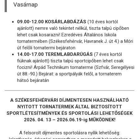
Vasárnap
09.00-12.00 KOSÁRLABDÁZÁS
(10 éves kortól
ajánlott) nemre való tekintet nélkül, tiszta talpú cipőben
lehet csak kosarazni! Ezredéves Általános Iskola
tornatermében (Székesfehérvár, Havranek J. út 4.) a Móri
út felőli tornatermi bejáraton
14.00-17.00 TEREMLABDARÚGÁS
(7 éves kortól
fiúknak ajánlott) tiszta talpú sportcipőben lehet csak
focizni! Árpád Technikum tornaterme (Szfvár, Seregélyesi
út 88.-90.) Bejárat: a sportpályák felől, a tornaterem
hátsó bejáratán
A SZÉKESFEHÉRVÁRI DÍJMENTESEN HASZNÁLHATÓ
NYITOTT TORNATERMEK ÁLTAL BIZTOSÍTOTT
SPORTLÉTESÍTMÉNYEK ÉS SPORTOLÁSI LEHETŐSÉGEK
2026. 04. 13 – 2026.06.19-ig MŰKÖDNEK!
A felsorolt díjmentes sportolásra nyílik lehetőség: