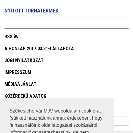
NYITOTT TORNATERMEK
RSS
A HONLAP 2017.03.31-I ÁLLAPOTA
JOGI NYILATKOZAT
IMPRESSZUM
MÉDIAAJÁNLAT
KÖZÉRDEKŰ ADATOK
ADATVÉDELEM
Székesfehérvár MJV weboldalain cookie-at
(sütiket) használunk annak érdekében, hogy
©2023 SZÉKESFEHÉRVÁR MEGYEI JOGÚ VÁROS
felhasználóink oldallátogatási szokásairól
információkat szerezhessünk, de nem