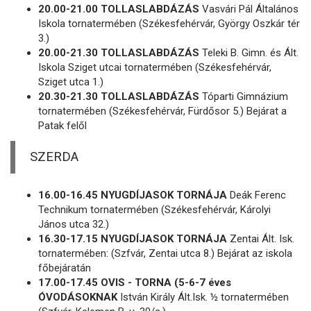
20.00-21.00 TOLLASLABDÁZÁS
Vasvári Pál Általános
Iskola tornatermében (Székesfehérvár, György Oszkár tér
3.)
20.00-21.30 TOLLASLABDÁZÁS
Teleki B. Gimn. és Ált.
Iskola Sziget utcai tornatermében (Székesfehérvár,
Sziget utca 1.)
20.30-21.30 TOLLASLABDÁZÁS
Tóparti Gimnázium
tornatermében (Székesfehérvár, Fürdősor 5.) Bejárat a
Patak felől
SZERDA
16.00-16.45 NYUGDÍJASOK TORNÁJA
Deák Ferenc
Technikum tornatermében (Székesfehérvár, Károlyi
János utca 32.)
16.30-17.15 NYUGDÍJASOK TORNÁJA
Zentai Ált. Isk.
tornatermében: (Szfvár, Zentai utca 8.) Bejárat az iskola
főbejáratán
17.00-17.45 OVIS - TORNA (5-6-7 éves
ÓVODÁSOKNAK
István Király Ált.Isk. ½ tornatermében