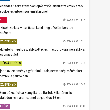
legendás székesfehérvári ejtőernyős alakulatra emlékeztek
repülős és ejtőernyős emlékműnél
PORT
2026.08.07. 13:17
kisok viadala – hat fiatal küzd meg a Volán-keretbe
rülésért
ÖZLEMÉNYEK
2026.08.07. 13:11
dd éjfélig meghosszabbították és másodfokúra mérséklik a
ségriasztást
EHÉRVÁRI SZÍNES
2026.08.07. 10:48
jnos az eredmény egyértelmű - talajnedvesség-méréseket
geztek a parkokban
ÖZLEMÉNYEK
2026.08.07. 10:45
Bem József utca környékén, a Bartók Béla téren és
sfaludon lesz áramszünet augusztus 10-én
ULTÚRA
2026.08.07. 08:37