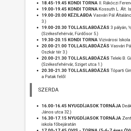
18.45-19.45 KONDI TORNA
II. Rákóczi Feren
19.00-19.45 KONDI TORNA
Kossuth L. Ált. I
19.00-20.00 KÉZILABDA
Vasvári Pál Általán
3.)
19.00-20.30 TOLLASLABDÁZÁS
3 pályán, 
(Székesfehérvár, Fürdősor 5.)
19.30-20.15 KONDI TORNA
Vizivárosi Iskola
20.00-21.00 TOLLASLABDÁZÁS
Vasvári Pá
Oszkár tér 3.)
20.00-21.30 TOLLASLABDÁZÁS
Teleki B. G
(Székesfehérvár, Sziget utca 1.)
20.30-21.30 TOLLASLABDÁZÁS
Tóparti Gi
a Patak felől
SZERDA
16.00-16.45 NYUGDÍJASOK TORNÁJA
Deák
János utca 32.)
16.30-17.15 NYUGDÍJASOK TORNÁJA
Zenta
iskola főbejáratán
17.00-17.45 OVIS - TORNA (5-6-7 éves 