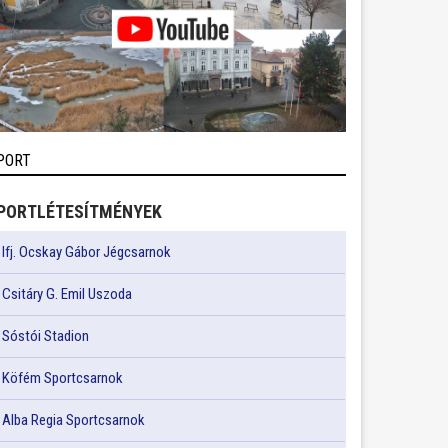
PORT
PORTLÉTESÍTMÉNYEK
Ifj. Ocskay Gábor Jégcsarnok
Csitáry G. Emil Uszoda
Sóstói Stadion
Köfém Sportcsarnok
Alba Regia Sportcsarnok