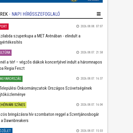
ÍREK
- NAPI HÍRÖSSZEFOGLALÓ
PORT
2026.08.08. 07:07
zilabda szuperkupa a MET Arénában - elindult a
gyértékesítés
ULTÚRA
2026.08.07. 21:58
nél a tér! – végzős diákok koncertjével indult a háromnapos
ba Regia Feszt
AGYARORSZÁG
2026.08.07. 16:37
Települési Önkormányzatok Országos Szövetségének
jtóközleménye
EHÉRVÁRI SZÍNES
2026.08.07. 16:04
zös bringázásra hív szombaton reggel a Szentjánosbogár
 a Dawnbreakers
ÖZÉLET
2026.08.07. 15:03