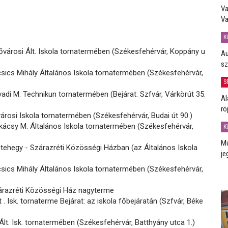
Va
Va
K
ővárosi Ált. Iskola tornatermében (Székesfehérvár, Koppány u
Au
sz
sics Mihály Általános Iskola tornatermében (Székesfehérvár,
S
di M. Technikun tornatermében (Bejárat: Szfvár, Várkörút 35.
Al
rö
árosi Iskola tornatermében (Székesfehérvár, Budai út 90.)
ácsy M. Általános Iskola tornatermében (Székesfehérvár,
K
Mú
tehegy - Szárazréti Közösségi Házban (az Általános Iskola
je
sics Mihály Általános Iskola tornatermében (Székesfehérvár,
árazréti Közösségi Ház nagyterme
 . Isk. tornaterme Bejárat: az iskola főbejáratán (Szfvár, Béke
lt. Isk. tornatermében (Székesfehérvár, Batthyány utca 1.)