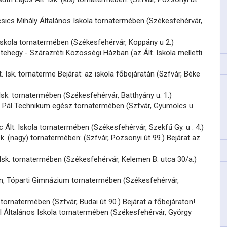
sics Mihály Általános Iskola tornatermében (Székesfehérvár,
 Iskola tornatermében (Székesfehérvár, Koppány u 2.)
ehegy - Szárazréti Közösségi Házban (az Ált. Iskola melletti
. Isk. tornaterme Bejárat: az iskola főbejáratán (Szfvár, Béke
Isk. tornatermében (Székesfehérvár, Batthyány u. 1.)
 Pál Technikum egész tornatermében (Szfvár, Gyümölcs u.
c Ált. Iskola tornatermében (Székesfehérvár, Szekfű Gy. u . 4.)
sk. (nagy) tornatermében: (Szfvár, Pozsonyi út 99.) Bejárat az
. Isk. tornatermében (Székesfehérvár, Kelemen B. utca 30/a.)
n, Tóparti Gimnázium tornatermében (Székesfehérvár,
 tornatermében (Szfvár, Budai út 90.) Bejárat a főbejáraton!
l Általános Iskola tornatermében (Székesfehérvár, György