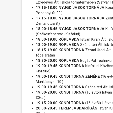
Ezredéves Ált. Iskola tornatermében (Szfvár, Ha
17.15-18.00 NYUGDÍJASOK TORNÁJA
Kossu
Pozsonyi út 99.)
17.15-18.00 NYUGDÍJASOK TORNÁJA
Zenta
Zentai utca 8.)
18.00-18.45 NYUGDÍJASOK TORNÁJA
Kisf
(Székesfehérvár -Kisfalud)
18.00-19.00 RÖPLABDA
István Király Ált. I
18.00-19.00 RÖPLABDA
Széna téri Ált. Isk.
18.15-19.00 KONDI TORNA
Zentai Utcai Ált. 
főbejáratán
18.30-20.00 RÖPLABDA
Bugát Pál Techniku
19.00-19.45 KONDI TORNA
Kisfaludi Közöss
Kisfalud)
19.00-19.45 KONDI TORNA ZENÉRE
(16 évt
Munkácsy u .10.)
19.00-19.45 KONDI TORNA
Széna téri Ált. I
19.00-20.00 KONDI TORNA
(16 évtől) István
30/a.)
19.15-20.00 KONDI TORNA
(16 évtől) Hétvez
20.00-20.45 TEREMLABDARÚGÁS
István Ki