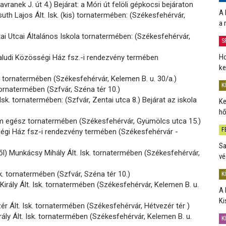
vranek J. út 4.) Bejárat: a Móri út felöli gépkocsi bejáraton
A 
th Lajos Ált. Isk. (kis) tornatermében: (Székesfehérvár,
a 
i Utcai Általános Iskola tornatermében: (Székesfehérvár,
S
Ho
aludi Közösségi Ház fsz.-i rendezvény termében
ke
sk. tornatermében (Székesfehérvár, Kelemen B. u. 30/a.)
K
 tornatermében (Szfvár, Széna tér 10.)
Isk. tornatermében: (Szfvár, Zentai utca 8.) Bejárat az iskola
Ke
hő
m egész tornatermében (Székesfehérvár, Gyümölcs utca 15.)
F
égi Ház fsz-i rendezvény termében (Székesfehérvár -
Sa
ől) Munkácsy Mihály Ált. Isk. tornatermében (Székesfehérvár,
vé
sk. tornatermében (Szfvár, Széna tér 10.)
K
 Király Ált. Isk. tornatermében (Székesfehérvár, Kelemen B. u.
A 
Ki
ér Ált. Isk. tornatermében (Székesfehérvár, Hétvezér tér )
rály Ált. Isk. tornatermében (Székesfehérvár, Kelemen B. u.
K