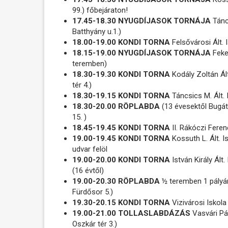
99.) főbejáraton!
17.45-18.30 NYUGDÍJASOK TORNÁJA
Tánc
Batthyány u.1.)
18.00-19.00 KONDI TORNA
Felsővárosi Ált.
18.15-19.00 NYUGDÍJASOK TORNÁJA
Feket
teremben)
18.30-19.30 KONDI TORNA
Kodály Zoltán Ált
tér 4.)
18.30-19.15 KONDI TORNA
Táncsics M. Ált. 
18.30-20.00 RÖPLABDA
(13 évesektől Bugát
15. )
18.45-19.45 KONDI TORNA
II. Rákóczi Feren
19.00-19.45 KONDI TORNA
Kossuth L. Ált. I
udvar felöl
19.00-20.00 KONDI TORNA
István Király Ált
(16 évtől)
19.00-20.30 RÖPLABDA
½ teremben 1 pályá
Fürdősor 5.)
19.30-20.15 KONDI TORNA
Vizivárosi Iskola
19.00-21.00 TOLLASLABDÁZÁS
Vasvári Pá
Oszkár tér 3.)