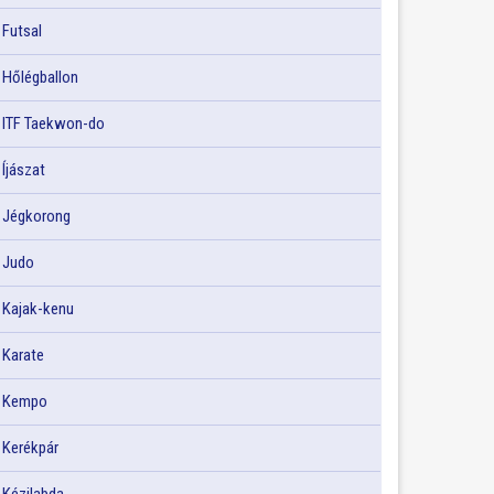
Futsal
Hőlégballon
ITF Taekwon-do
Íjászat
Jégkorong
Judo
Kajak-kenu
Karate
Kempo
Kerékpár