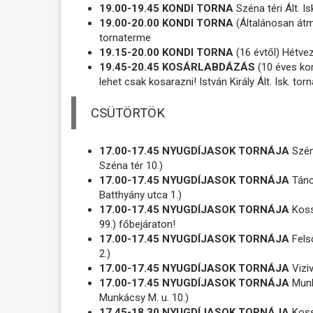
19.00-19.45 KONDI TORNA
Széna téri Ált. I
19.00-20.00 KONDI TORNA
(Általánosan átm
tornaterme
19.15-20.00 KONDI TORNA
(16 évtől) Hétvez
19.45-20.45 KOSÁRLABDÁZÁS
(10 éves kort
lehet csak kosarazni! István Király Ált. Isk. t
CSÜTÖRTÖK
17.00-17.45 NYUGDÍJASOK TORNÁJA
Széna
Széna tér 10.)
17.00-17.45 NYUGDÍJASOK TORNÁJA
Táncs
Batthyány utca 1.)
17.00-17.45 NYUGDÍJASOK TORNÁJA
Kossu
99.) főbejáraton!
17.00-17.45 NYUGDÍJASOK TORNÁJA
Fels
2.)
17.00-17.45 NYUGDÍJASOK TORNÁJA
Viziv
17.00-17.45 NYUGDÍJASOK TORNÁJA
Munk
Munkácsy M. u. 10.)
17.45-18.30 NYUGDÍJASOK TORNÁJA
Kossu