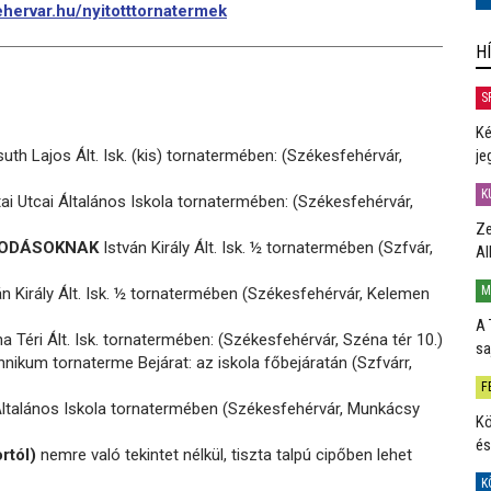
hervar.hu/nyitotttornatermek
H
S
Ké
th Lajos Ált. Isk. (kis) tornatermében: (Székesfehérvár,
je
K
i Utcai Általános Iskola tornatermében: (Székesfehérvár,
Ze
ÓVODÁSOKNAK
István Király Ált. Isk. ½ tornatermében (Szfvár,
Al
M
n Király Ált. Isk. ½ tornatermében (Székesfehérvár, Kelemen
A 
 Téri Ált. Isk. tornatermében: (Székesfehérvár, Széna tér 10.)
sa
ikum tornaterme Bejárat: az iskola főbejáratán (Szfvárr,
F
ltalános Iskola tornatermében (Székesfehérvár, Munkácsy
Kö
és
rtól)
nemre való tekintet nélkül, tiszta talpú cipőben lehet
K