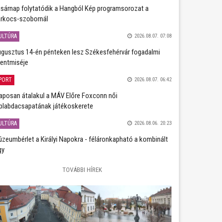
sárnap folytatódik a Hangból Kép programsorozat a
rkocs-szobornál
ULTÚRA
2026.08.07. 07:08
gusztus 14-én pénteken lesz Székesfehérvár fogadalmi
entmiséje
PORT
2026.08.07. 06:42
aposan átalakul a MÁV Előre Foxconn női
plabdacsapatának játékoskerete
ULTÚRA
2026.08.06. 20:23
zeumbérlet a Királyi Napokra - féláronkapható a kombinált
gy
TOVÁBBI HÍREK