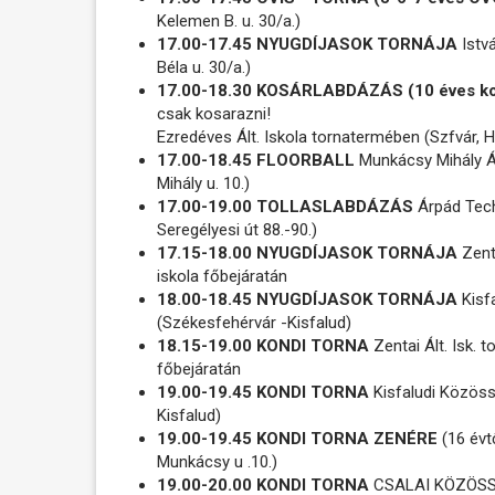
Kelemen B. u. 30/a.)
17.00-17.45 NYUGDÍJASOK TORNÁJA
Istvá
Béla u. 30/a.)
17.00-18.30 KOSÁRLABDÁZÁS (10 éves ko
csak kosarazni!
Ezredéves Ált. Iskola tornatermében (Szfvár, Ha
17.00-18.45 FLOORBALL
Munkácsy Mihály Á
Mihály u. 10.)
17.00-19.00 TOLLASLABDÁZÁS
Árpád Tech
Seregélyesi út 88.-90.)
17.15-18.00 NYUGDÍJASOK TORNÁJA
Zenta
iskola főbejáratán
18.00-18.45 NYUGDÍJASOK TORNÁJA
Kisf
(Székesfehérvár -Kisfalud)
18.15-19.00 KONDI TORNA
Zentai Ált. Isk. t
főbejáratán
19.00-19.45 KONDI TORNA
Kisfaludi Közöss
Kisfalud)
19.00-19.45 KONDI TORNA ZENÉRE
(16 évt
Munkácsy u .10.)
19.00-20.00 KONDI TORNA
CSALAI KÖZÖSSÉG