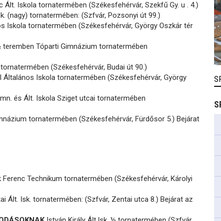
c Ált. Iskola tornatermében (Székesfehérvár, Szekfű Gy. u . 4.)
sk. (nagy) tornatermében: (Szfvár, Pozsonyi út 99.)
os Iskola tornatermében (Székesfehérvár, György Oszkár tér
½ teremben Tóparti Gimnázium tornatermében
 tornatermében (Székesfehérvár, Budai út 90.)
l Általános Iskola tornatermében (Székesfehérvár, György
S
imn. és Ált. Iskola Sziget utcai tornatermében
S
mnázium tornatermében (Székesfehérvár, Fürdősor 5.) Bejárat
 Ferenc Technikum tornatermében (Székesfehérvár, Károlyi
i Ált. Isk. tornatermében: (Szfvár, Zentai utca 8.) Bejárat az
ÓVODÁSOKNAK
István Király Ált.Isk. ½ tornatermében (Szfvár,