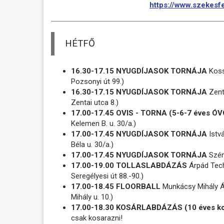
https://www.szekesfe
HÉTFŐ
16.30-17.15 NYUGDÍJASOK TORNÁJA
Kossu
Pozsonyi út 99.)
16.30-17.15 NYUGDÍJASOK TORNÁJA
Zenta
Zentai utca 8.)
17.00-17.45 OVIS - TORNA (5-6-7 éves 
Kelemen B. u. 30/a.)
17.00-17.45 NYUGDÍJASOK TORNÁJA
Istvá
Béla u. 30/a.)
17.00-17.45 NYUGDÍJASOK TORNÁJA
Széna
17.00-19.00 TOLLASLABDÁZÁS
Árpád Techn
Seregélyesi út 88.-90.)
17.00-18.45 FLOORBALL
Munkácsy Mihály Á
Mihály u. 10.)
17.00-18.30 KOSÁRLABDÁZÁS (10 éves ko
csak kosarazni!