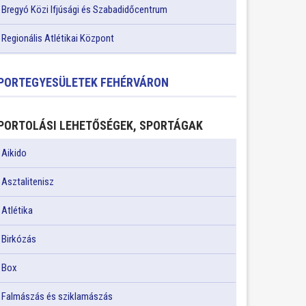
Bregyó Közi Ifjúsági és Szabadidőcentrum
Regionális Atlétikai Központ
PORTEGYESÜLETEK FEHÉRVÁRON
PORTOLÁSI LEHETŐSÉGEK, SPORTÁGAK
Aikido
Asztalitenisz
Atlétika
Birkózás
Box
Falmászás és sziklamászás