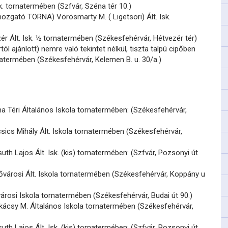
sk. tornatermében (Szfvár, Széna tér 10.)
ozgató TORNA) Vörösmarty M. ( Ligetsori) Ált. Isk.
ér Ált. Isk. ½ tornatermében (Székesfehérvár, Hétvezér tér)
ól ajánlott) nemre való tekintet nélkül, tiszta talpú cipőben
ornatermében (Székesfehérvár, Kelemen B. u. 30/a.)
 Téri Általános Iskola tornatermében: (Székesfehérvár,
ics Mihály Ált. Iskola tornatermében (Székesfehérvár,
th Lajos Ált. Isk. (kis) tornatermében: (Szfvár, Pozsonyi út
ővárosi Ált. Iskola tornatermében (Székesfehérvár, Koppány u
árosi Iskola tornatermében (Székesfehérvár, Budai út 90.)
ácsy M. Általános Iskola tornatermében (Székesfehérvár,
th Lajos Ált. Isk. (kis) tornatermében: (Szfvár, Pozsonyi út