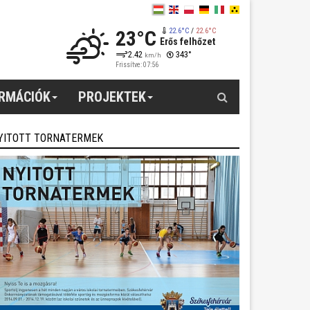
23°C
22.6°C
/
22.6°C
Erős felhőzet
2.42
343°
km/h
Frissítve: 07:56
Keresés
ORMÁCIÓK
PROJEKTEK
YITOTT TORNATERMEK