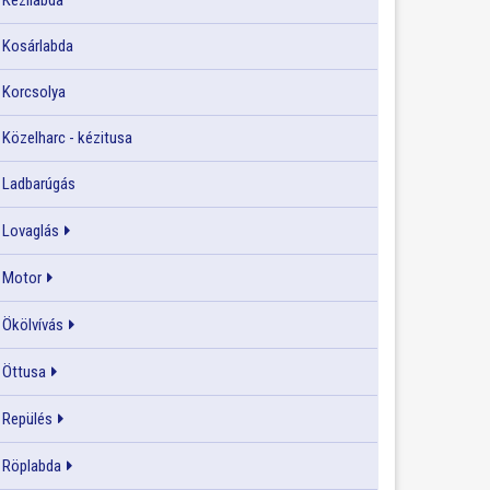
Kézilabda
Kosárlabda
Korcsolya
Közelharc - kézitusa
Ladbarúgás
Lovaglás
Motor
Ökölvívás
Öttusa
Repülés
Röplabda