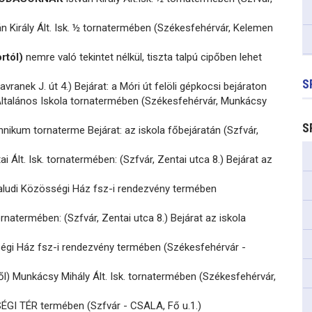
n Király Ált. Isk. ½ tornatermében (Székesfehérvár, Kelemen
rtól)
nemre való tekintet nélkül, tiszta talpú cipőben lehet
S
vranek J. út 4.) Bejárat: a Móri út felöli gépkocsi bejáraton
ltalános Iskola tornatermében (Székesfehérvár, Munkácsy
S
nikum tornaterme Bejárat: az iskola főbejáratán (Szfvár,
i Ált. Isk. tornatermében: (Szfvár, Zentai utca 8.) Bejárat az
aludi Közösségi Ház fsz-i rendezvény termében
ornatermében: (Szfvár, Zentai utca 8.) Bejárat az iskola
égi Ház fsz-i rendezvény termében (Székesfehérvár -
ől) Munkácsy Mihály Ált. Isk. tornatermében (Székesfehérvár,
I TÉR termében (Szfvár - CSALA, Fő u.1.)